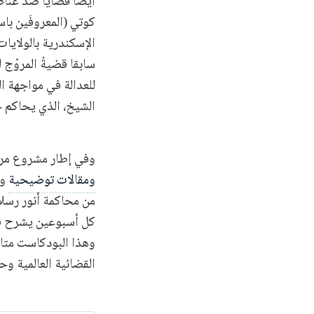
أيضا قضايا ضد عناصر
كوتي (المعروفَين با
الإسكندرية بالولايات 
سابقا قضيةُ المروّج
للعدالة في مواجهة ال
الشيخ، الذي يحاكم حا
وفي إطار مشروع مراقب
ومقالات توضيحية
وت
من محاكمة أنور رسلان،
كل أسبوعين يشرح فيه
وهذا البودكاست متا
القضائية العالمية وح