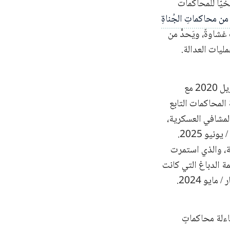
يخيّا للمحاكمات
 من محاكماتِ الجُناةِ
شاوةً، ويَحدُّ من
ليات العدالة.
بدأ برنامج مراقبة المحاكمات التابع للمركز السوري للعدالة والمساءلة عمله في نيسان / أبريل 2020 مع
 المحاكمات التابع
لمشافي العسكرية،
والذي عُقدت محاكمتُه في فرانكفورت بألمانيا من كانون الثاني/ يناير 2022، إلى حزيران / يونيو 2025.
قة، والذي استمرت
مة الدباغ التي كانت
يو 2024.
ود
اءلة محاكماتٍ