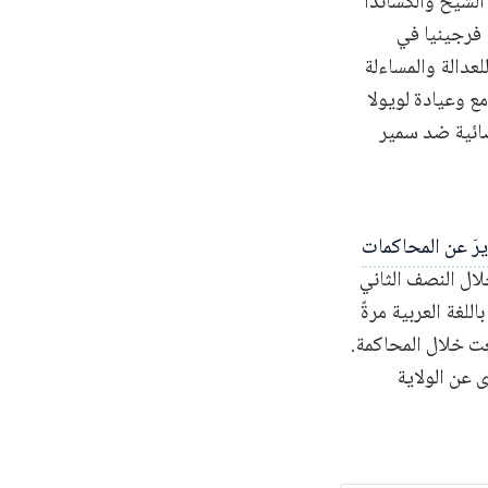
الشيخ وألكساندا
 فرجينيا في
لعدالة والمساءلة
ع وعيادة لويولا
قضائية ضد سمير
يرَ عن المحاكمات
خلال النصف الثاني
للغة العربية مرةً
عت خلال المحاكمة.
ى عن الولاية