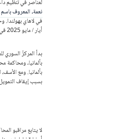
لعناصر في تنظيم دا
سمير ا
نعمة، المعروف باسم
حسناء 
في لاهاي بهولندا. وحا
أيار / مايو 2025 في ميونيخ بألمانيا.
أحمد ح
محمد أ
بدأ المركزُ السوري ل
بألمانيا، ومحاكمة 
علاء م
أنور ر 
بسبب إيقاف التمويل 
محمد 
خريطة 
لا يتابع مراقبو المح