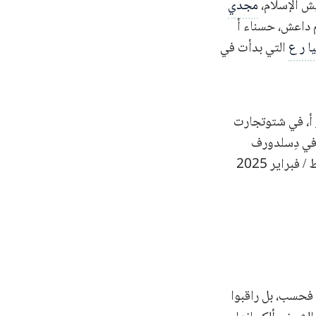
ش الإسلام،
مجدي
م داعش، حسناء أ
ا ر ع
التي بدأت في
ر أ، في شتوتجارت
 في دِسلدورف
بألمانيا. ومع الأسف، اضطر المركزُ السوري للعدالة والمساءلة إلى إيقاف المشروع في شباط / فبراير 2025
سوريا
ا فحسب، بل راقبوا