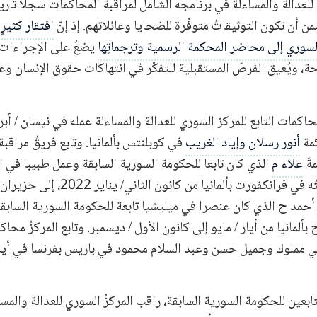
نجيب
ي للعدالة والمساءلة في برنامجه الشامل لمراقبة المحاكمات سجلّا تار
ن أن تكون التوثيقاتُ متوفّرة للضحايا وعائلاتهم. إذ إنّ
افتقار كثيرٍ
لأسد
السوري إلى محاضر المحكمة الرسمية وترجماتِها
يضعُ على الإجراءات غ
ة، ويُعيق الفرصَ المستقبلية للتفكّر في انتهاكات حقوق الإنسان وعم
حاكمة أحداث الساحل
 س
مة
أنور رسلان وإياد الغريب
في كوبلنتس بألمانيا. وتابع فريقُ مراقبة
 لافارج
ةَ
علاء م
الذي كان تابعا للحكومة السورية السابقة وعمل طبيبا في ا
ضد الجمهورية العربية السورية
َ أحمد ح الذي كان عنصرا في ميليشيا تابعة للحكومة السورية الساب
. ش. وآسيا ر. ع.
ألمانيا من أيار / مايو إلى كانون الأول / ديسمبر. وتابع المركزُ محاك
علي مملوك وجميل حسن وعبد السلام محمود في باريس بفرنسا في أيار / ما
. المعروف باسم إسلام علّوش
لوك وجميل حسن وعبد السلام محم
ابعين للحكومة السورية السابقة، راقب المركزُ السوري للعدالة والمس