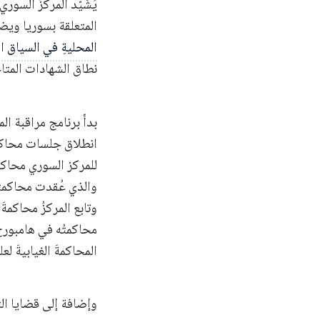
عاطف 
يُشَيّد المركزُ السور
المتعلقة بسوريا ويضم
وسيم ا
المحليةِ في السياق 
نطاق الشهادات المتاح
داخل م
محمود
انطلاق جلسات محاك
محاكمة
للمركز السوري محاكم
مزيّك 
وتابع المركزُ محاكمة
توانا ح
محاكمتُه في هامبورج ب
المحاكمةَ الغيابيةَ ل
مجدي ن
علي مم
وإضافة إلى قضايا الت