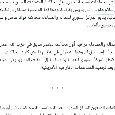
عش وجماعات مسلحة أخرى، مثل محاكمة المتحدث السابق باسم جي
لشيخ
 إسلام علوش
، في باريس بفرنسا، ومحاكمة المنتسبة سابقا إلى تنظي
أ
ليا، يتابع المركزُ السوري للعدالة والمساءلة محاكمةَ
توانا هـ س وآسي
 وإسماعيل ك
لعدالة والمساءلة مراقبةَ أوّل محاكمة لعنصر سابق في حزب الله، عما
محمد أ وإسماعيل ك، وهما عنصران في تنظيم داعش كانت محاكمتهما
وإياد الغريب
بعد تجميد المساعدات الخارجية الأمريكية.
حمو
تفاعلية للقضايا الجنائية المتعلقة ب
اكمات التابعون للمركز السوري للعدالة والمساءلة محاكماتٍ في أوروب