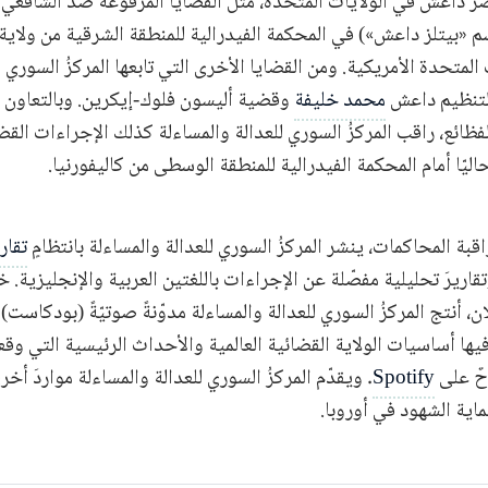
 داعش في الولايات المتحدة، مثل القضايا المرفوعة ضد الشافعي 
سم «بيتلز داعش») في المحكمة الفيدرالية للمنطقة الشرقية من ولاية
المتحدة الأمريكية. ومن القضايا الأخرى التي تابعها المركزُ السوري ل
 لتنظيم داعش
محمد خليفة
وقضية أليسون فلوك-إيكرين. وبالتعاون م
فظائع، راقب المركزُ السوري للعدالة والمساءلة كذلك الإجراءات ال
ليّا أمام المحكمة الفيدرالية للمنطقة الوسطى من كاليفورنيا.
ة المحاكمات، ينشر المركزُ السوري للعدالة والمساءلة بانتظامٍ
تقار
قاريرَ تحليلية مفصّلة عن الإجراءات باللغتين العربية والإنجليزية. 
 أنتج المركزُ السوري للعدالة والمساءلة مدوّنةً صوتيّةً (بودكاست) با
ا أساسيات الولاية القضائية العالمية والأحداث الرئيسية التي وق
حٌ على
Spotify
. ويقدّم المركزُ السوري للعدالة والمساءلة مواردَ أخر
ماية الشهود في أوروبا.