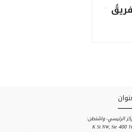
[يُرجى النقر لقراءة التحليلات التي أعدّها فريقُ 
توثيق الحرب السورية أمام القضاء: تحليلٌ يُقارن 
قضايا الولاية القضائية العالمية الأخيرة في 
سويد وهولندا والولايات 
استعراض للقضايا المتعلقة بسوريا وفقاً لمبدأ الولاية 
نوان
ركز الرئيسي- واشنطن:
1612 K S