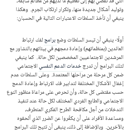
التي قد تُفضي بهم إلى تعظيم ما لديهم من مظالم سابقة،
وتوليد أشكال جديدة منها، وتكرار ارتكاب الجرم. وهكذا
ينبغي أن تأخذ السلطات الاعتبارات التالية في الحسبان:
أولًا- ينبغي أن تيسر السلطات وضع
برامج
لفك ارتباط
العائدين (بمنظماتهم) وإعادة دمجهم في بيئاتهم بالتشاور مع
المرشدين الاجتماعيين المخصصين لكل حالة. كما ينبغي
لتلك البرامج أن تدرج
خدمات الدعم النفسي
الاجتماعي
ضمن كل مرحلة من مراحلها المعتمدة. وعلى السلطات عدم
إغفال الأشكال المختلفة لتدابير فك الارتباط وإعادة الدمج
حسب مقتضى كل حالة، وأن تحرص على مراعاة منظور النوع
الاجتماعي والطابع الفردي المختلف لكل حالة عند تنفيذ
التدخلات من أجل مكافحة الطرح الفكري المتطرف،
ومساعدة الأفراد على أن يكفّروا عن الضرر الذي ألحقوه
بالآخرين. وبالإضافة إلى ذلك، ينبغي أن تتيح تلك البرامج