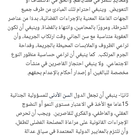
ومحايدٍ للنظر في قضاياهم، والحق في الانتصاف أو
التعويض. وينبغي احترام تلك المبادئ من طرف جميع
الجهات الفاعلة المعنية بالإجراءات القضائية، بدءًا من عناصر
الشرطة، ومرورًا بالمحامين، وانتهاءً بالقضاة. وينبغي أن تكون
العقوبة متناسبة مع سن الجاني وقت ارتكاب الجريمة، وأن
تراعي الظروف والملابسات المحيطة بالجريمة، وفداحة
الجرم المرتكب. كما ينبغي أن تراعي حساسية منظور النوع
الاجتماعي. ولا ينبغي احتجاز القاصرين في منشآت
مخصصة للبالغين، أو إصدار أحكام بالإعدام بحقهم.
ثانيًا- ينبغي أن تجعل الدول
السن الأدنى
للمسؤولية الجنائية
15عاما مع الأخذ في الاعتبار مستوى النمو أو النضوج
العقلي، والعاطفي، والفكري للقاصرين. ويجب أن تحرص
الإجراءات القانونية على مراعاة المصلحة الفضلى للطفل،
وأن تلتزم بالمعايير الدولية المعتمدة في سياق عدالة