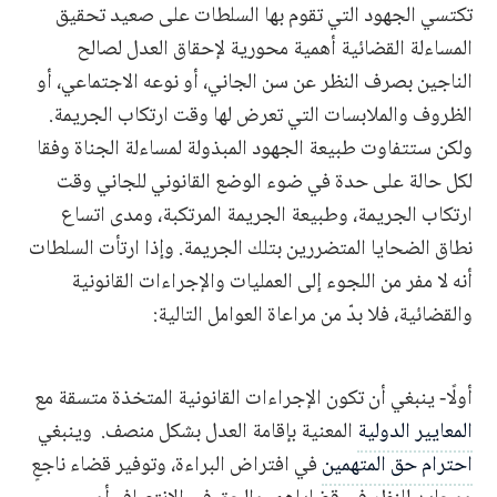
تكتسي الجهود التي تقوم بها السلطات على صعيد تحقيق
المساءلة القضائية أهمية محورية لإحقاق العدل لصالح
الناجين بصرف النظر عن سن الجاني، أو نوعه الاجتماعي، أو
الظروف والملابسات التي تعرض لها وقت ارتكاب الجريمة.
ولكن ستتفاوت طبيعة الجهود المبذولة لمساءلة الجناة وفقا
لكل حالة على حدة في ضوء الوضع القانوني للجاني وقت
ارتكاب الجريمة، وطبيعة الجريمة المرتكبة، ومدى اتساع
نطاق الضحايا المتضررين بتلك الجريمة. وإذا ارتأت السلطات
أنه لا مفر من اللجوء إلى العمليات والإجراءات القانونية
والقضائية، فلا بدّ من مراعاة العوامل التالية:
أولًا- ينبغي أن تكون الإجراءات القانونية المتخذة متسقة مع
المعايير الدولية
المعنية بإقامة العدل بشكل منصف. وينبغي
احترام حق المتهمين
في افتراض البراءة، وتوفير قضاء ناجعٍ