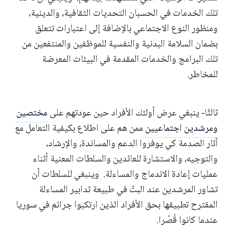
تلك الخدمات في الحسبان التحديات الثقافية، والدينية،
ومنظور النوع الاجتماعي بالإضافة إلى اعتبارات تتعلق
بضمان السلامة البدنية والنفسية للموظفين والمنتفعين من
تلك البرامج والخدمات المقدمة في البيئات المعرضة
للمخاطر.
ثالثًا- ينبغي عرض أولئك الأفراد حين عودتهم على
مختصين
ومرشدين اجتماعيين
ممن هم على اطلاع بكيفية التعامل مع
آثار الصدمة كي يوفروا الدعم والمساندة، والإرشاد،
والتوجيه، والاستشارة للعائدين والسلطات المعنية أثناء
عمليات إعادة الاندماج والمساءلة. وينبغي للسلطات أن
تشاور المرشدين عند البتّ في طبيعة تدابير المساءلة
المقترح تطبيقها بحق الأفراد الذين ارتكبوا جرائم في سوريا
عندما كانوا قُصّرا.