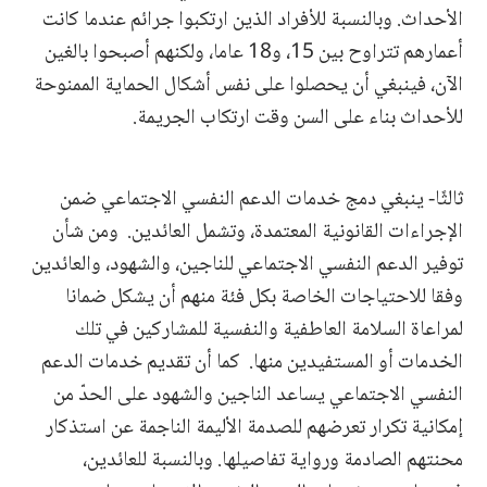
الأحداث. وبالنسبة للأفراد الذين ارتكبوا جرائم عندما كانت
أعمارهم تتراوح بين 15، و18 عاما، ولكنهم أصبحوا بالغين
الآن، فينبغي أن يحصلوا على نفس أشكال الحماية الممنوحة
للأحداث بناء على السن وقت ارتكاب الجريمة.
ثالثًا- ينبغي دمج خدمات الدعم النفسي الاجتماعي ضمن
الإجراءات القانونية المعتمدة، وتشمل العائدين. ومن شأن
توفير الدعم النفسي الاجتماعي للناجين، والشهود، والعائدين
وفقا للاحتياجات الخاصة بكل فئة منهم أن يشكل ضمانا
لمراعاة السلامة العاطفية والنفسية للمشاركين في تلك
الخدمات أو المستفيدين منها. كما أن تقديم خدمات الدعم
النفسي الاجتماعي يساعد الناجين والشهود على الحدّ من
إمكانية تكرار تعرضهم للصدمة الأليمة الناجمة عن استذكار
محنتهم الصادمة ورواية تفاصيلها. وبالنسبة للعائدين،