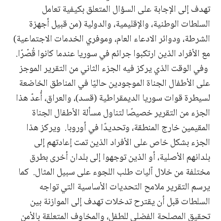
تهدف إلى الإجابة على السؤال المتعلق بكيفية تعامل
السلطات الوطنية، والإقليمية، والدولية (من قبيل أجهزة
الشرطة، ودوائر الادعاء العام، وموفري الخدمات الاجتماعية)
مع الأفراد الذين ارتكبوا جرائم في سوريا عندما كانوا قُصّرًا.
وفي الوقت الذي يركز فيه الجزء الثاني من التقرير الموجز
على الأطفال الجناة الموجودين حاليًا في المناطق الخاضعة
لسيطرة قوات سوريا الديمقراطية (قسد)، والعراق، أُعدّ هذا
الجزء من التقرير خصيصًا لتناول مسألة الأطفال الجناة
المقيمين خارج المنطقة، وتحديدًا في أوروبا. ويركز هذا
الجزء بشكل خاص على الأفراد الذين تمت إعادتهم إلى
بلدانهم الأصلية، أو الذين توجهوا إلى بلدان أخرى بطرق
مختلفة من خلال آليات طلب اللجوء على سبيل المثال. كما
يرسم التقرير ملامح التحديات الأساسية التي تواجه
السلطات قبل أن يقترح تدخلات تهدف إلى الموازنة بين
تحقيق المصلحة الفضلى للطفل، والمخاوف المتعلقة بالأمن