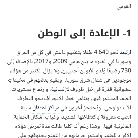
القومي.
1- الإعادة إلى الوطن
ارتبط
نحو 4،640 طفلا بتنظيم داعش في كل من العراق
وسوريا في الفترة ما بين عامي 2009، و2017، بالإضافة إلى
730 رضيعًا وُلدوا لأبوين أجنبيين. ولا يزال الكثير من هؤلاء
موجودين في شمال شرق سوريا. ويقيم بعضهم في مخيماتٍ
عشوائيةٍ قذرة في ظل ظروف
لاإنسانية
، وارتفاع مستويات
العنف المستمر فيها، وتنامي خطر الانجراف نحو التطرف
الأيديولوجي. ويُحتجز آخرون في
مراكز اعتقال
سيئة
الصيت معروفة باكتظاظها الشديد، وغياب أشكال الحماية
القانونية فيها. وهذا رغم أنه كلما طالت مدة تعرض هؤلاء
الأفراد للعنف، واستمر حرمانهم من التمتع بحقوقهم على