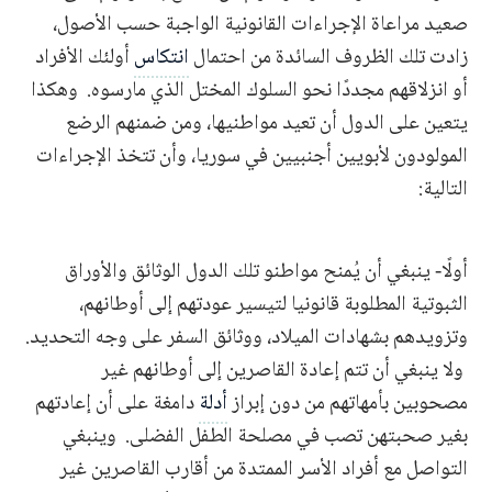
صعيد مراعاة الإجراءات القانونية الواجبة حسب الأصول،
زادت تلك الظروف السائدة من احتمال
انتكاس
أولئك الأفراد
أو انزلاقهم مجددًا نحو السلوك المختل الذي مارسوه. وهكذا
يتعين على الدول أن تعيد مواطنيها، ومن ضمنهم الرضع
المولودون لأبويين أجنبيين في سوريا، وأن تتخذ الإجراءات
التالية:
أولًا- ينبغي أن يُمنح مواطنو تلك الدول الوثائق والأوراق
الثبوتية المطلوبة قانونيا لتيسير عودتهم إلى أوطانهم،
وتزويدهم بشهادات الميلاد، ووثائق السفر على وجه التحديد.
ولا ينبغي أن تتم إعادة القاصرين إلى أوطانهم غير
مصحوبين بأمهاتهم من دون إبراز
أدلة
دامغة على أن إعادتهم
بغير صحبتهن تصب في مصلحة الطفل الفضلى. وينبغي
التواصل مع أفراد الأسر الممتدة من أقارب القاصرين غير