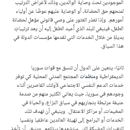
الموجودين تحت وصاية الوالدين، وذلك لأغراض الترتيب
لمنحهم حق الحضانة، أو الوصاية عليهم عوضًا عن أولياء
أمورهم. وإذا تعذر العثور على وصيٍ قانوني مؤهلٍ لحضانة
الطفل، فينبغي للبلد الذي أُعيد الطفل إليه أن يعد ترتيباتٍ
بديلةٍ من خلال الخدمات التي تقدمها مؤسسات الدولة في
هذا السياق.
ثانيًا- يتعين على الدول أن تنسق مع قوات سوريا
الديمقراطية
ومنظمات
المجتمع المدني المحلية كي توفر
خدمات الدعم النفسي الاجتماعي لأولئك القاصرين أثناء
وجودهم في سوريا، حيث يعاني الكثير منهم من صدمة
عنيفة مرتبطة بتجاربهم في سياق النزاع، والحياة في
المخيمات، أو مراكز الاعتقال. وينبغي أن تهدف تلك
الخدمات أو البرامج إلى تهيئة العائدين عاطفيا ونفسيا
للتغيرات الوشيكة التي ستشهدها بيئاتهم. وينبغي أن تأخذ