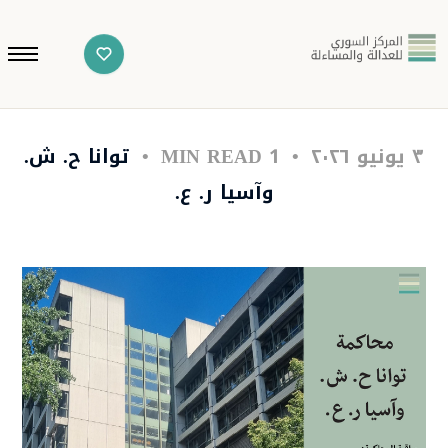
٣ يونيو ٢٠٢٦
1 MIN READ
توانا ح. ش.
وآسيا ر. ع.