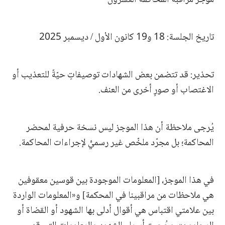
تاريخ الجلسة: 18 و19 كانون الأول / ديسمبر 2025
تحذير: قد تتضمن بعض الشهادات توصيفاتٍ حيّةً للتعذيب أو
الاغتصاب أو صورٍ أخرى من العنف.
يُرجى ملاحظة أن هذا الموجز ليس نسخة حرفية لمحضر
المحاكمة؛ بل مجرّد ملخّص غير رسميٍّ لإجراءات المحاكمة.
في هذا الموجز، [المعلومات الموجودة بين قوسين معقوفين
هي ملاحظات من مراقبينا في المحكمة] و«المعلومات الواردة
بين علامتي اقتباس هي أقوال أدلى بها الشهود أو القضاة أو