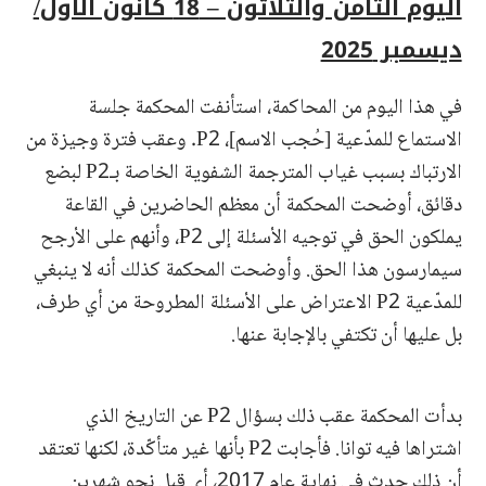
اليوم الثامن والثلاثون – 18 كانون الأول/
ديسمبر 2025
في هذا اليوم من المحاكمة، استأنفت المحكمة جلسة
الاستماع للمدّعية [حُجب الاسم]، P2. وعقب فترة وجيزة من
الارتباك بسبب غياب المترجمة الشفوية الخاصة بـP2 لبضع
دقائق، أوضحت المحكمة أن معظم الحاضرين في القاعة
يملكون الحق في توجيه الأسئلة إلى P2، وأنهم على الأرجح
سيمارسون هذا الحق. وأوضحت المحكمة كذلك أنه لا ينبغي
للمدّعية P2 الاعتراض على الأسئلة المطروحة من أي طرف،
بل عليها أن تكتفي بالإجابة عنها.
بدأت المحكمة عقب ذلك بسؤال P2 عن التاريخ الذي
اشتراها فيه توانا. فأجابت P2 بأنها غير متأكّدة، لكنها تعتقد
أن ذلك حدث في نهاية عام 2017، أي قبل نحو شهرين