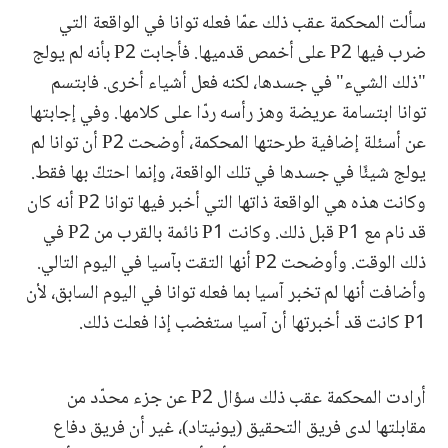
سألت المحكمة عقب ذلك عمّا فعله توانا في الواقعة التي
ضرب فيها P2 على أخمص قدميها. فأجابت P2 بأنه لم يولج
"ذلك الشيء" في جسدها، لكنه فعل أشياء أخرى. فابتسم
توانا ابتسامة عريضة وهز رأسه ردّا على كلامها. وفي إجابتها
عن أسئلة إضافية طرحتها المحكمة، أوضحت P2 أن توانا لم
يولج شيئًا في جسدها في تلك الواقعة، وإنما احتكّ بها فقط.
وكانت هذه هي الواقعة ذاتها التي أخبر فيها توانا P2 أنه كان
قد نام مع P1 قبل ذلك. وكانت P1 نائمة بالقرب من P2 في
ذلك الوقت. وأوضحت P2 أنها التقت بآسيا في اليوم التالي.
وأضافت أنها لم تخبر آسيا بما فعله توانا في اليوم السابق، لأن
P1 كانت قد أخبرتها أن آسيا ستغضب إذا فعلت ذلك.
أرادت المحكمة عقب ذلك سؤال P2 عن جزء محدّد من
مقابلتها لدى فريق التحقيق (يونيتاد)، غير أن فريق دفاع