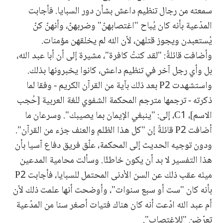
سمعته من رجال تنظيم داعش بشأن دور السبايا. فأجابت
المدّعية بأنه كان يُباح "اغتصابهنّ" وضربهنّ، وأنهنّ كنّ
يُستعبدن ويجوز قتلهن، لأن الله لم يخلقهن مؤمنات.
وأضافت قائلةً: "لقد كنتُ كافرة"، مشيرة إلى أن أبا عبد الله،
بل وأي رجل آخر في تنظيم داعش، كانوا يخبرونها بذلك.
واستشهدت P2 بعد ذلك بآية من القرآن الكريم - وفقا لما
ذكرته - ترجمها مترجم المحكمة الشفوي للغة العربية [حُجب
الاسم]، C1، إلى: "ينبغي الإيمان بما يصيبك". وسرعان ما
أضافت P2 قائلةً إن "كل هذا الظلم والعنف جزء من القرآن".
ودون توجيه الحديث إلى المحكمة، علّق فريق دفاع آسيا بأن
هذا التفسير لا بد أن يكون خاطئًا. وسألت محامية المدعين
مينَه عقب ذلك عن السن الأدنى المحتمل للسبايا، فأجابت P2
بأنه كان "ست أو سبع سنوات"، وأوضحت أنها علمت ذلك لأن
أم عبد الله ادّعت أنه كان هناك فتيات أصغر سنا من المدّعية
تعرّضن "للاغتصاب".