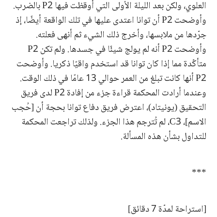
العلوي، ولكن بعد الليلة الأولى التي أوقظت فيها P2 بالضرب.
وأوضحت P2 أن توانا اعتدى عليها في تلك الواقعة أيضًا، إذ
جرّدها من ملابسها، وأخرج ذلك الشيء ثم أنهى فعلته.
وأوضحت P2 أنه لم يولج شيئًا في جسدها. ولم تكن P2
متأكّدة مما إذا كان توانا قد استخدم واقيًا ذكريا. وأوضحت
P2 أنها كانت تبلغ من العمر حوالي 13 عامًا في ذلك الوقت.
وعندما أرادت المحكمة قراءة جزء من إفادة P2 لدى فريق
التحقيق (يونيتاد)، اعترض فريق دفاع توانا بحجة أن [حُجب
الاسم]، C3، لم تُترجم هذا الجزء. ولذلك تراجعت المحكمة
للتداول بشأن هذه المسألة.
***
[استراحة لمدّة 7 دقائق]