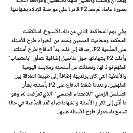
وبعد أن وصفت واقعتين منهما بالتفصيل والواقعةَ الثالثة
بصورة عامة، لم تعد P2 قادرة على مواصلة الإدلاء بشهادتها.
وفي يوم المحاكمة الثاني من ذلك الأسبوع، استَكمَلت
المحكمة ومحاميتا المدعين وعدد من الخبراء طرح الأسئلة
على المدّعية P2. إضافة إلى ذلك، بدأ الدفاع طرح أسئلته.
وأدلت P2 بشهادتها حول تفاصيل إضافية تتعلّق "باغتصاب"
المتّهم توانا لها، وتحدثت عن أسلحته وملابسه اليومية
والأغطية التي كان يرتديها، إضافةً إلى طبيعة العلاقة بين
المتّهمَين. وعندما ضغط الدفاع على P2 بأسئلته بشأن
التسلسل الزمني "للاعتداء الجنسي" الذي تعرّضت له، وهو
ما أدّى إلى تكرار الأسئلة والشهادات، لم تَعُد المدّعية في حالة
تسمح باستمرار طرح الأسئلة عليها.