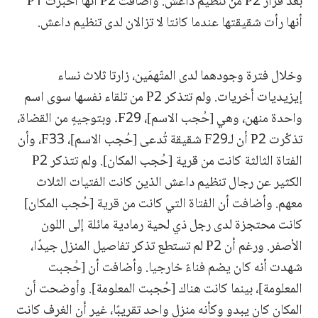
بعد فرار P2 من تنظيم داعش. وأضافت P2 أنها أخبرت P1
أنها رأت شقيقتها عندما كانتا لا تزالان لدى تنظيم داعش.
وخلال فترة وجودهما لدى المتّهمَين، زارتا ثلاث نساء
إيزيديات أخريات. ولم تتذكر P2 من تلقاء نفسها سوى اسم
واحدة منهن، وهي [حُجب الاسم]، F29. وبتوجيهٍ من القضاة،
تذكّرت P2 أن لـF29 شقيقة تُدعى [حُجب الاسم]، F33، وأن
الفتاة الثالثة كانت من قرية [حُجب المكان]. ولم تتذكر P2
الكثير عن رجال تنظيم داعش الذين كانت الفتيات الثلاث
معهم. وأضافت أن الفتاة التي كانت من قرية [حُجب المكان]
كانت محتجزة لدى رجل ذي لحية رمادية مائلة إلى اللون
الأصفر. ورغم أن P2 لم تستطع تذكر تفاصيل المنزل جيدًا،
شهدت أنه كان يضم فناءً خارجيا. وأضافت أن [حُجبت
المعلومة]، بينما كانت هناك [حُجبت المعلومة]. وأوضحت أن
المكان كان يبدو وكأنه منزل واحد تقريبًا، غير أن الغرف كانت