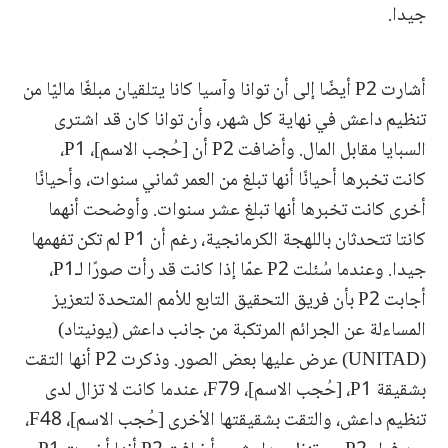
جيدا.
أشارت P2 أيضًا إلى أن توانا وآسيا كانا يتلقيان مبلغًا ماليّا من
تنظيم داعش في نهاية كل شهر، وأن توانا كان قد اشترى
السبايا مقابل المال. وأضافت P2 أن [حُجب الاسم]، P1،
كانت تخبرها أحيانًا أنها تبلغ من العمر ثماني سنوات، وأحيانًا
أخرى كانت تخبرها أنها تبلغ عشر سنوات. وأوضحت أنهما
كانتا تتحدثان باللهجة الكرمانجية، رغم أن P1 لم تكن تفهمها
جيدا. وعندما سُئلت P2 عمّا إذا كانت قد رأت صورًا لـP1،
أجابت P2 بأن فريق التحقيق التابع للأمم المتحدة لتعزيز
المساءلة عن الجرائم المرتكبة من جانب داعش (يونيتاد)
(UNITAD) عرض عليها بعض الصور. وذكرت P2 أنها التقت
بشقيقة P1، [حُجب الاسم]، F79، عندما كانت لا تزال لدى
تنظيم داعش، والتقت بشقيقتها الأخرى [حُجب الاسم]، F48،