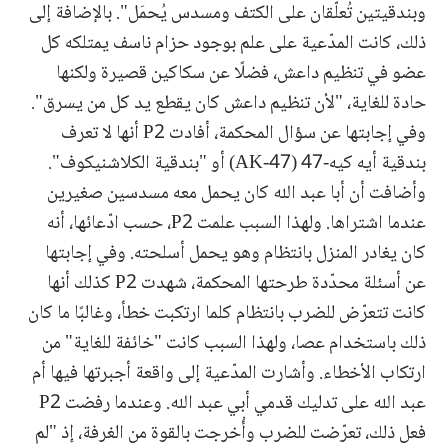
وبندقيتين تُعلّقان على الكتف ومسدس يُحمَل". بالإضافة إلى
ذلك، كانت المدّعية على علم بوجود حزام ناسف يمتلكه كل
عضو في تنظيم داعش، فضلًا عن سكاكين قصيرة ولكنها
حادة للغاية، "لأن تنظيم داعش كان يقطع يد كل من يسرق".
وفي إجابتها عن سؤال المحكمة، أفادت P2 أنها لا تعرف
بندقية أيه كيه-47 (AK-47) أو "بندقية الكلاشنيكوف".
وأضافت أن أبا عبد الله كان يحمل معه مسدسين صغيرين
عندما اشتراها. ولهذا السبب علمت P2، حسب ادّعائها، أنه
كان يغادر المنزل بانتظام وهو يحمل أسلحته. وفي إجابتها
عن أسئلة محدّدة طرحتها المحكمة، شهدت P2 كذلك أنها
كانت تتعرّض للضرب بانتظام كلما ارتكبت خطأ، وغالبًا ما كان
ذلك باستخدام عصا، ولهذا السبب كانت "خائفة للغاية" من
ارتكاب الأخطاء. وأشارت المدّعية إلى واقعة أجبرتها فيها أم
عبد الله على تدليك قدمي أبي عبد الله. وعندما رفضت P2
فعل ذلك، تعرّضت للضرب وأُخرجت بالقوة من الغرفة، إذ "لم