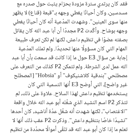
فقد كان يرتدي سترة مزودة بحزام يثبت حول صدره مع
مسدسين، وكان أحيانًا يغطي وجهه بـ"قبعة (قناع) لا يظهر
منها سوى العينين". وشهدت المدّعية أنه كان أحيانًا يغطي
وجهه بوشاح. وأكّدت P2 مجددًا أن أبا عبد الله كان يقاتل
بصفته عضوًا في تنظيم داعش، لكنها لم تكن تعرف طبيعة
المهام التي كان مسؤولًا عنها تحديدًا. ولم تملك المدّعية
إجابة عن سؤال E3 حول ما إذا كانت قد سمعت بأن أبا عبد
الله عمل لدى الشرطة. ولم تتمكن P2 كذلك من التعرف على
مصطلحي "بندقية كلاشنيكوف" أو "Hobsia" [المصطلح
غير واضح]، التي أوضح E3 أنها التسمية التي كان
يستخدمها تنظيم داعش لهذا السلاح. علاوة على ذلك، لم
تتذكر P2 اسم النشيد الذي شغّله أبو عبد الله خلال واقعة
"الاغتصاب"، لكنها شهدت أنه شغّل عدّة أناشيد، كان أحدها
"نشيدًا خاصًا بتنظيم داعش". وذكرت P2 عقب ذلك أنها لا
تعلم ما إذا كان أبو عبد الله قد تلقّى أموالًا محدّدة من تنظيم