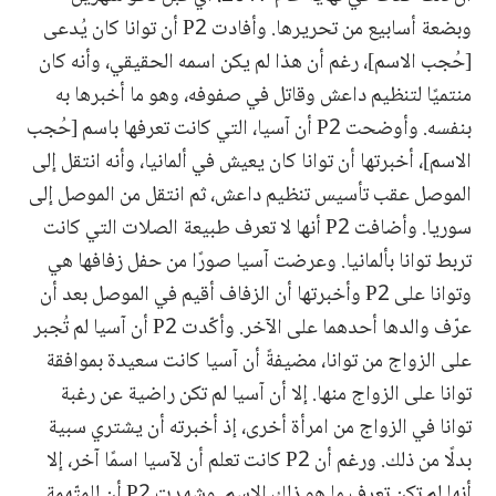
وبضعة أسابيع من تحريرها. وأفادت P2 أن توانا كان يُدعى
[حُجب الاسم]، رغم أن هذا لم يكن اسمه الحقيقي، وأنه كان
منتميًا لتنظيم داعش وقاتل في صفوفه، وهو ما أخبرها به
بنفسه. وأوضحت P2 أن آسيا، التي كانت تعرفها باسم [حُجب
الاسم]، أخبرتها أن توانا كان يعيش في ألمانيا، وأنه انتقل إلى
الموصل عقب تأسيس تنظيم داعش، ثم انتقل من الموصل إلى
سوريا. وأضافت P2 أنها لا تعرف طبيعة الصلات التي كانت
تربط توانا بألمانيا. وعرضت آسيا صورًا من حفل زفافها هي
وتوانا على P2 وأخبرتها أن الزفاف أقيم في الموصل بعد أن
عرّف والدها أحدهما على الآخر. وأكّدت P2 أن آسيا لم تُجبر
على الزواج من توانا، مضيفةً أن آسيا كانت سعيدة بموافقة
توانا على الزواج منها. إلا أن آسيا لم تكن راضية عن رغبة
توانا في الزواج من امرأة أخرى، إذ أخبرته أن يشتري سبية
بدلًا من ذلك. ورغم أن P2 كانت تعلم أن لآسيا اسمًا آخر، إلا
أنها لم تكن تعرف ما هو ذلك الاسم. وشهدت P2 أن للمتّهمة