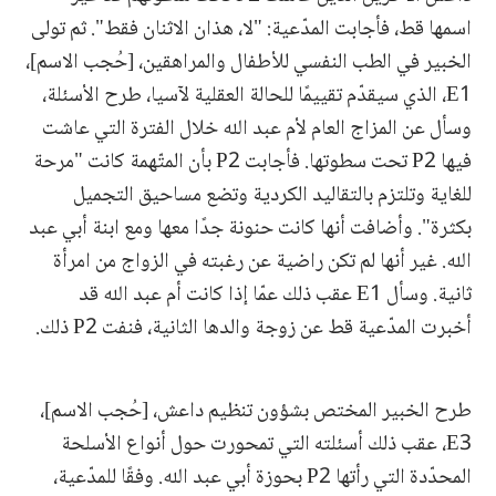
اسمها قط، فأجابت المدّعية: "لا، هذان الاثنان فقط". ثم تولى
الخبير في الطب النفسي للأطفال والمراهقين، [حُجب الاسم]،
E1، الذي سيقدّم تقييمًا للحالة العقلية لآسيا، طرح الأسئلة،
وسأل عن المزاج العام لأم عبد الله خلال الفترة التي عاشت
فيها P2 تحت سطوتها. فأجابت P2 بأن المتّهمة كانت "مرحة
للغاية وتلتزم بالتقاليد الكردية وتضع مساحيق التجميل
بكثرة". وأضافت أنها كانت حنونة جدًا معها ومع ابنة أبي عبد
الله. غير أنها لم تكن راضية عن رغبته في الزواج من امرأة
ثانية. وسأل E1 عقب ذلك عمّا إذا كانت أم عبد الله قد
أخبرت المدّعية قط عن زوجة والدها الثانية، فنفت P2 ذلك.
طرح الخبير المختص بشؤون تنظيم داعش، [حُجب الاسم]،
E3، عقب ذلك أسئلته التي تمحورت حول أنواع الأسلحة
المحدّدة التي رأتها P2 بحوزة أبي عبد الله. وفقًا للمدّعية،