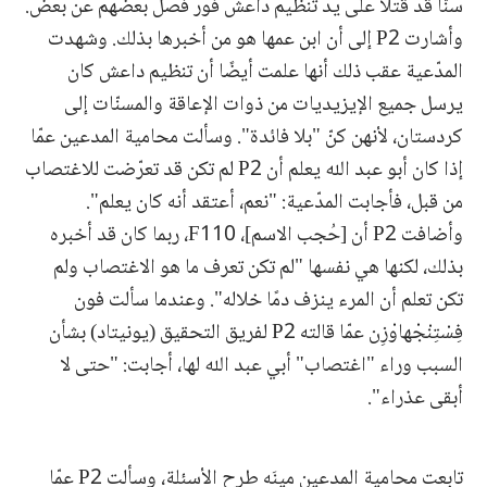
سنّا قد قُتلا على يد تنظيم داعش فور فصل بعضهم عن بعض.
وأشارت P2 إلى أن ابن عمها هو من أخبرها بذلك. وشهدت
المدّعية عقب ذلك أنها علمت أيضًا أن تنظيم داعش كان
يرسل جميع الإيزيديات من ذوات الإعاقة والمسنّات إلى
كردستان، لأنهن كنّ "بلا فائدة". وسألت محامية المدعين عمّا
إذا كان أبو عبد الله يعلم أن P2 لم تكن قد تعرّضت للاغتصاب
من قبل، فأجابت المدّعية: "نعم، أعتقد أنه كان يعلم".
وأضافت P2 أن [حُجب الاسم]، F110، ربما كان قد أخبره
بذلك، لكنها هي نفسها "لم تكن تعرف ما هو الاغتصاب ولم
تكن تعلم أن المرء ينزف دمًا خلاله". وعندما سألت فون
فِسْتِنْجْهاوْزِن عمّا قالته P2 لفريق التحقيق (يونيتاد) بشأن
السبب وراء "اغتصاب" أبي عبد الله لها، أجابت: "حتى لا
أبقى عذراء".
تابعت محامية المدعين مينَه طرح الأسئلة، وسألت P2 عمّا