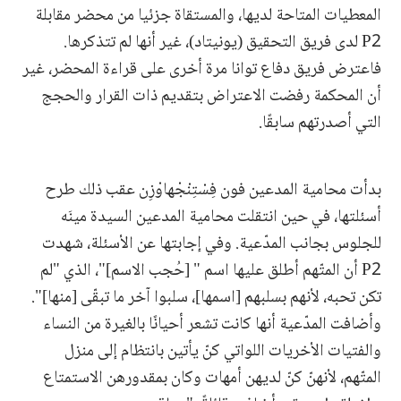
المعطيات المتاحة لديها، والمستقاة جزئيا من محضر مقابلة
P2 لدى فريق التحقيق (يونيتاد)، غير أنها لم تتذكرها.
فاعترض فريق دفاع توانا مرة أخرى على قراءة المحضر، غير
أن المحكمة رفضت الاعتراض بتقديم ذات القرار والحجج
التي أصدرتهم سابقًا.
بدأت محامية المدعين فون فِسْتِنْجْهاوْزِن عقب ذلك طرح
أسئلتها، في حين انتقلت محامية المدعين السيدة مينَه
للجلوس بجانب المدّعية. وفي إجابتها عن الأسئلة، شهدت
P2 أن المتّهم أطلق عليها اسم " [حُجب الاسم]"، الذي "لم
تكن تحبه، لأنهم بسلبهم [اسمها]، سلبوا آخر ما تبقّى [منها]".
وأضافت المدّعية أنها كانت تشعر أحيانًا بالغيرة من النساء
والفتيات الأخريات اللواتي كنّ يأتين بانتظام إلى منزل
المتّهم، لأنهنّ كنّ لديهن أمهات وكان بمقدورهن الاستمتاع