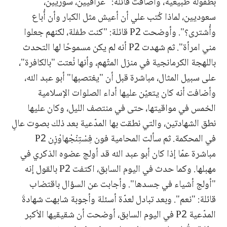
بطفولة طبيعية، وأضافت قائلةً: "عراقيين، سوريين،
سعوديين، لماذا كُتب علي أن أعيش مثل الكبار وأن أُباع
وأُشترى؟". وأوضحت P2 قائلة: "كنت طفلة، لكنهم جعلوا
مني امرأة". ثم شهدت P2 أنه لم يكن مسموحًا لها التحدث
باللهجة الكرمانجية في منزل المتّهم، وأنها نُعتت "بالكافرة"،
على سبيل المثال، مباشرة قبل أن "يغتصبها" أبو عبد الله،
وأضافت أنه كان يتعيّن عليها أداء الصلوات الإسلامية
الخمس في مواقيتها، حتى في منتصف الليل، وكان عليها
نطق الشهادتين، والتي نطقت بها المدّعية بعد ذلك بصوت عالٍ
في المحكمة. ثم سألت المحامية فون فِسْتِنْجْهاوْزِن P2
مباشرة عمّا إذا كان أبو عبد الله قد أولج عضوه الذكري في
مهبلها. وكما حدث في اليوم السابق، اكتفت P2 بالقول إنه
"أولج أشياء في جسدها". وأجابت عن السؤال باقتضاب
قائلة: "نعم". وبعد تبادل لعدّة أسئلة وأجوبة شابهت شهادةَ
المدّعية P2 في اليوم السابق، أوضحت أن شقيقيها الأكبر