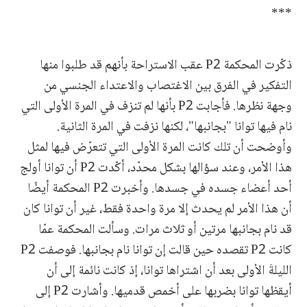
***
ذكّرت المحكمة P2 عقب الاستراحة بأنهم قد طلبوا منها
التفكير في الفرق بين الاغتصاب والاعتداء الجنسي من
وجهة نظرها. فأجابت P2 بأنها لم تنزف في المرة الأولى التي
نام فيها توانا "بجانبها"، لكنها نزفت في المرة الثانية.
وأوضحت أن تلك كانت المرة الأولى التي تتعرّض فيها لمثل
هذا الأمر، وعند سؤالها بشكل محدّد، أكّدت P2 أن توانا أولج
أحد أعضاء جسده في جسدها. وأخبرت P2 المحكمة أيضًا
أن هذا الأمر لم يحدث إلا مرة واحدة فقط، غير أن توانا كان
قد نام بجانبها مرتين أو ثلاث مرات. وسألت المحكمة عمّا
كانت P2 تقصده حين قالت إن توانا نام بجانبها. فوصفت P2
الليلةَ الأولى بعد أن اشتراها توانا، إذ كانت نائمة إلى أن
أيقظها توانا بضربها على أخمص قدميها. وأشارت P2 إلى