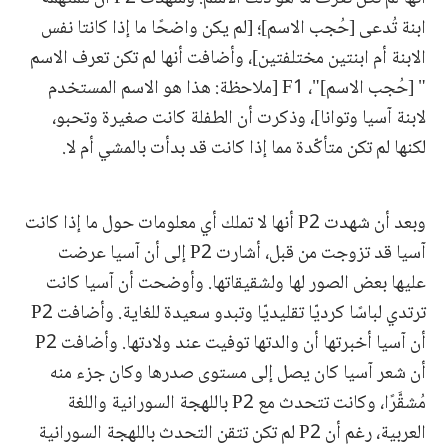
ابنة تُدعى [حُجب الاسم]؛ [لم يكن واضحًا ما إذا كانتا نفس
الابنة أم ابنتين مختلفتين]، وأضافت أنها لم تكن تعرف الاسم
" [حُجب الاسم]"، F1 [ملاحظة: هذا هو الاسم المستخدم
لابنة آسيا وتوانا]، وذكرت أن الطفلة كانت صغيرة وتحبو،
لكنها لم تكن متأكّدة مما إذا كانت قد بدأت بالمشي أم لا.
وبعد أن شهدت P2 أنها لا تملك أي معلومات حول ما إذا كانت
آسيا قد تزوجت من قبل، أشارت P2 إلى أن آسيا عرضت
عليها بعض الصور لها ولشقيقاتها. وأوضحت أن آسيا كانت
ترتدي لباسًا كرديّا تقليديّا وتبدو سعيدة للغاية. وأضافت P2
أن آسيا أخبرتها أن والدتها توفيت عند ولادتها. وأضافت P2
أن شعر آسيا كان يصل إلى مستوى صدرها وكان جزء منه
مُشقَّرًا، وكانت تتحدث مع P2 باللهجة السورانية واللغة
العربية، رغم أن P2 لم تكن تتقن التحدث باللهجة السورانية