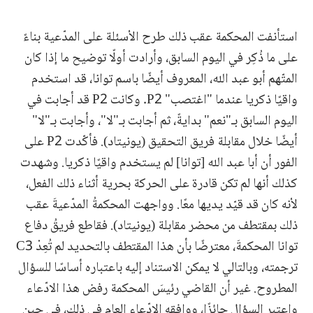
استأنفت المحكمة عقب ذلك طرح الأسئلة على المدّعية بناءً
على ما ذُكِر في اليوم السابق، وأرادت أولًا توضيح ما إذا كان
المتّهم أبو عبد الله، المعروف أيضًا باسم توانا، قد استخدم
واقيًا ذكريا عندما "اغتصب" P2. وكانت P2 قد أجابت في
اليوم السابق بـ"نعم" بدايةً، ثم أجابت بـ"لا"، وأجابت بـ"لا"
أيضًا خلال مقابلة فريق التحقيق (يونيتاد). فأكّدت P2 على
الفور أن أبا عبد الله [توانا] لم يستخدم واقيًا ذكريا. وشهدت
كذلك أنها لم تكن قادرة على الحركة بحرية أثناء ذلك الفعل،
لأنه كان قد قيّد يديها معًا. وواجهت المحكمةُ المدّعيةَ عقب
ذلك بمقتطف من محضر مقابلة (يونيتاد). فقاطع فريقُ دفاع
توانا المحكمةَ، معترضًا بأن هذا المقتطف بالتحديد لم تُعِدْ C3
ترجمته، وبالتالي لا يمكن الاستناد إليه باعتباره أساسًا للسؤال
المطروح. غير أن القاضي رئيسَ المحكمة رفض هذا الادّعاء
واعتبر السؤال جائزًا، ووافقه الادّعاء العام في ذلك، في حين