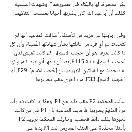
يكن مسموحًا لها بالبكاء في حضورهما". وشهدت المدّعية
كذلك أن أبا عبد الله كان يضربها أحيانًا بممسحة التنظيف.
وفي إجابتها عن مزيد من الأسئلة، أضافت المدّعية أنها لم
تتحدث مع أي فرد من عائلتها بشأن شهادتها المُقبلة، وأن كل
ما كانت تعرفه هو أن [حُجب الاسم]، P1، كانت تعيش لدى
[حُجب الاسم]، عائلة F115، بعد أن باعها أبو عبد الله، وأنها
لم تتحدث مع الفتاتين الإيزيديتين [حُجب الاسم]، F29، أو
[حُجب الاسم]، F33، مرة أخرى عقب تحريرها.
سألت المحكمة P2 عقب ذلك عن P1، وعمّا إذا كانت قد رأت
مرةً المتّهمَ يضربها، فأجابت المدّعية بأن P1 هي من كانت
تخبرها بذلك دائمًا فحسب. وحاولت المحكمة تزويد P2
بأمثلة محدّدة على العنف الممارس ضد P1 بناءً على