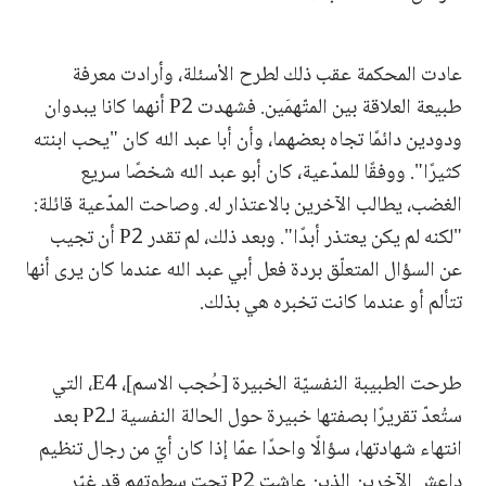
عادت المحكمة عقب ذلك لطرح الأسئلة، وأرادت معرفة
طبيعة العلاقة بين المتّهمَين. فشهدت P2 أنهما كانا يبدوان
ودودين دائمًا تجاه بعضهما، وأن أبا عبد الله كان "يحب ابنته
كثيرًا". ووفقًا للمدّعية، كان أبو عبد الله شخصًا سريع
الغضب، يطالب الآخرين بالاعتذار له. وصاحت المدّعية قائلة:
"لكنه لم يكن يعتذر أبدًا". وبعد ذلك، لم تقدر P2 أن تجيب
عن السؤال المتعلّق بردة فعل أبي عبد الله عندما كان يرى أنها
تتألم أو عندما كانت تخبره هي بذلك.
طرحت الطبيبة النفسيّة الخبيرة [حُجب الاسم]، E4، التي
ستُعدّ تقريرًا بصفتها خبيرة حول الحالة النفسية لـP2 بعد
انتهاء شهادتها، سؤالًا واحدًا عمّا إذا كان أيّ من رجال تنظيم
داعش الآخرين الذين عاشت P2 تحت سطوتهم قد غيّر