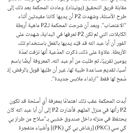
مقابلة فريق التحقيق (يونيتاد). وعادت المحكمة بعد ذلك إلى
طرح الأسئلة، وشهدت P2 أن يديها كانتا مقيدتين أثناء
"الاغتصاب". وبعد أن شرحت المحكمة لـP2 ماهية أربطة
الكابلات، التي لم تكن P2 تعرفها في البداية، شهدت على
الفور أن أبا عبد الله قد قيّد يديها بالفعل باستخدام تلك
الأربطة. علاوة على ذلك، ذكرت المدّعية أنها نزفت لمدّة
يومين تقريبًا، ثم طلبت من أم عبد الله، المعروفة أيضًا باسم
آسيا، تقديم مساعدة طبية لها، غير أن طلبها قوبل بالرفض، إذ
سُمح لها فقط "ارتداء ملابس جديدة".
أبدت المحكمة عقب ذلك اهتمامًا بمعرفة أي أسلحة قد تكون
P2 رأتها في منزل المتّهم. فأشارت P2 إلى أن أبا عبد الله كان
يحتفظ في منزله داخل صندوق خشبي بـ"سلاح من طراز بي
كي سي (PKC) [رشاش بي كي (PK)] وأشياء متفجرة