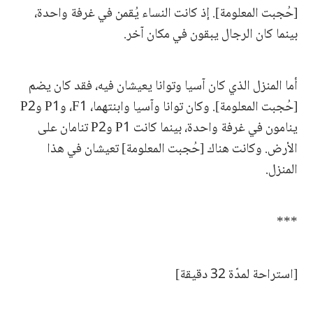
[حُجبت المعلومة]. إذ كانت النساء يُقمن في غرفة واحدة،
بينما كان الرجال يبقون في مكان آخر.
أما المنزل الذي كان آسيا وتوانا يعيشان فيه، فقد كان يضم
[حُجبت المعلومة]. وكان توانا وآسيا وابنتهما، F1، وP1 وP2
ينامون في غرفة واحدة، بينما كانت P1 وP2 تنامان على
الأرض. وكانت هناك [حُجبت المعلومة] تعيشان في هذا
المنزل.
***
[استراحة لمدّة 32 دقيقة]