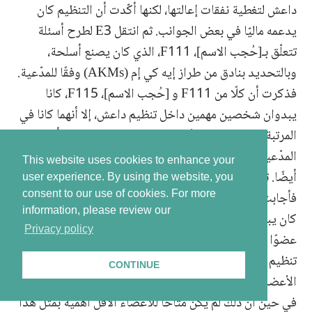
داعش لتغطية نفقات إعالتها، لكنها أكّدت أن التنظيم كان
يدعمه ماليّا في بعض الجوانب. ثم انتقل E3 لطرح أسئلة
تتعلّق بـ[حُجب الاسم]، F111، الذي كان يصنع أسلحة،
وبالتحديد بنادق من طراز إيه كي إم (AKMs) وفقًا للمدّعية.
فذكرت أن كلًا من F111 و [حُجب الاسم]، F115، كانا
يبدوان شخصين مهمين داخل تنظيم داعش، إلا أنهما كانا في
المرتبة ذاتها ولم يكن لأي منهما حراس شخصيون. وأفادت
المدّعية أن F111 كان يحمل أسلحة ويرتدي حزامًا ناسفًا
This website uses cookies to enhance your
أيضًا. ثم سأل E3 عن مسقط رأس [حُجب الاسم]، F110،
user experience. By using the website, you
فأجابت P2 بأنه من " [حُجب المكان]". وأضافت أن F110
consent to our use of cookies.
For more
information, please review our
كان يبلغ من العمر [حُجبت المعلومة] عامًا، وأنه كان أيضًا
Privacy policy
عضوًا في تنظيم داعش، لأنه " لم يكن مسموحًا إلا لأعضاء
تنظيم داعش بالحصول على فتيات إيزيديات، وكان بإمكان
CONTINUE
الأعضاء الأكثر أهمية بينهم اختيار فتاة جديدة كل أسبوع،
في حين أن ذلك لم يكن متاحًا للأعضاء الأقل أهمية بمثل هذا