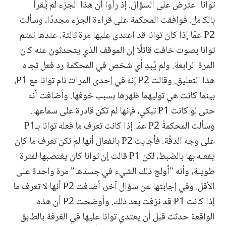
توانا اعترض على السؤال. إذ رأوا أن هذا الجزء لم يُقرأ
بالكامل. فوافقت المحكمة على قراءة الجزء مجددًا، وسألت
P2 عمّا إذا كان توانا قد اعتدى عليها مرة ثالثة. عندها تمتم
توانا بصوت خافت قائلًا إن الموقف الذي يتحدثون عنه كان
المرة الرابعة. ولم يُبدِ أي شخص في المحكمة رد فعل تجاه
هذا التعليق. وقالت P2 إنه في إحدى المرات نام توانا مع P1،
بينما كانت هي توليهما ظهرها بسبب خوفها. وأضافت أنه
حتى لو كانت P1 تبكي، فإنها لم تكن قادرة على سماعها.
وسألت المحكمةُ P2 عمّا إذا كانت تعرف ما فعله توانا بـP1
على وجه الدقّة. فأجابت P2 بانفعال أنها لم تكن تعرف ما كان
يفعله بها بالضبط، لكن P1 قالت إن توانا كان يغتصبها لفترة
طويلة، وأنه "أولج ذلك الشيء في جسدها" مرة واحدة على
الأقل. وفي إجابتها عن سؤال آخر، أضافت P2 أنها لا تعرف ما
إذا كانت P1 قد نزفت بعد ذلك. وأوضحت P2 أن هذه
الواقعة حدثت قبل أن يعتدي توانا عليها في الغرفة بالطابق