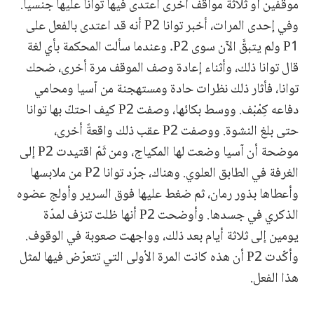
موقفين أو ثلاثة مواقف أخرى اعتدى فيها توانا عليها جنسيا.
وفي إحدى المرات، أخبر توانا P2 أنه قد اعتدى بالفعل على
P1 ولم يتبقَّ الآن سوى P2. وعندما سألت المحكمة بأي لغة
قال توانا ذلك، وأثناء إعادة وصف الموقف مرة أخرى، ضحك
توانا، فأثار ذلك نظرات حادة ومستهجنة من آسيا ومحامي
دفاعه كِمْبْف. ووسط بكائها، وصفت P2 كيف احتكّ بها توانا
حتى بلغ النشوة. ووصفت P2 عقب ذلك واقعةً أخرى،
موضحة أن آسيا وضعت لها المكياج، ومن ثَمّ اقتيدت P2 إلى
الغرفة في الطابق العلوي. وهناك، جرّد توانا P2 من ملابسها
وأعطاها بذور رمان، ثم ضغط عليها فوق السرير وأولج عضوه
الذكري في جسدها. وأوضحت P2 أنها ظلت تنزف لمدّة
يومين إلى ثلاثة أيام بعد ذلك، وواجهت صعوبة في الوقوف.
وأكّدت P2 أن هذه كانت المرة الأولى التي تتعرّض فيها لمثل
هذا الفعل.