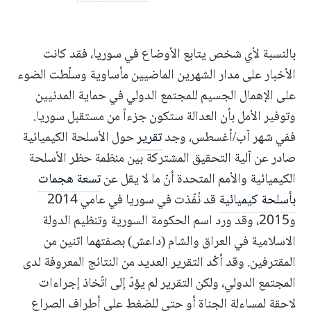
بالنسبة لأي شخص يتابع الأوضاع في سوريا، فقد كانت
الأخبار على مدار الشهرين الماضيين مأساوية وسلّطت الضوء
على الإهمال الجسيم للمجتمع الدولي في حماية المدنيين
وتوفير الأمل بأن العدالة ستكون جزءاً من مستقبل سوريا.
ففي شهر آب/أغسطس، وجد
تقرير
حول الأسلحة الكيميائية
صادر عن آلية التحقيق المشتركة بين منظمة حظر الأسلحة
الكيميائية والأمم المتحدة أنّ ما لا يقل عن
تسعة هجمات
بأسلحة كيميائية
قد نُفّذت في سوريا في عامي 2014
و2015، وقد ورد اسم الحكومة السورية وتنظيم الدولة
الاسلامية في العراق والشام (داعش) بصفتهما اثنين من
المقترفين. وقد أكّد التقرير العديد من النتائج المعروفة لدى
المجتمع الدولي، ولكن التقرير لم يؤدّ إلى اتّخاذ إجراءات
لاحقة لمساءلة الجناة أو حتى للضغط على أطراف الصراع