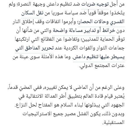
من أجل
توجيه ضربات
ضد تنظيم داعش وجبهة النصرة؛ ولم
يتّخذوا موقفاً قوياً ضد سياسة سوريا من
نقل السكان
القسري وحالات الحصار
؛ وأبرموا اتفاقات وقف إطلاق النار
دون
خرائط أو تدابير مساءلة واضحة
والتي من شأنها أن
توفّر الحماية للمدنيين؛ وتغاضوا عن الفظائع التي ارتكبتها
جماعات الثوار والقوات الكردية عند
تحرير المناطق التي
يسيطر عليها تنظيم داعش
. وما هذه الأمثلة سوى عينة من
عثرات المجتمع الدولي.
وعلى الرغم من أن الماضي لا يمكن تغييره، ففي المضيّ قدماً،
يُعتبر قيام قادة العالم بتطبيق أطر العدالة الانتقالية في
الجهود التي يبذلونها لبناء السلام هو المفتاح لحل النزاع.
وبدون ذلك، يكون الفشل مصير جميع الاستراتيجيات
المستقبلية.