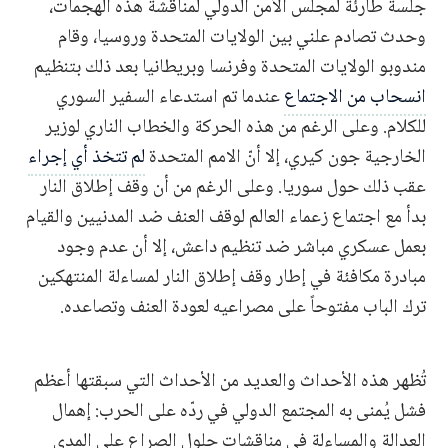
جلسة طارئة لمجلس الأمن الدولي لمناقشة هذه الهجمات،
وحدث تصادم علني بين الولايات المتحدة وروسيا، وقام
مندوبو الولايات المتحدة وفرنسا وبريطانيا بعد ذلك بتنظيم
انسحاب من الاجتماع
عندما تم استدعاء السفير السوري
للكلام. وعلى الرغم من هذه الحركة والخطاب الناري لوزير
الخارجية جون كيري، إلا أنّ الامم المتحدة
لم تتخذ أي إجراء
عقب ذلك حول سوريا. وعلى الرغم من أن وقف إطلاق النار
بدأ مع اجتماع زعماء العالم لوقف العنف ضد المدنيين والقيام
بعمل عسكري مباشر ضد تنظيم داعش، إلا أن عدم وجود
مبادرة مكافئة في إطار وقف إطلاق النار لمساءلة المنتهكين
ترك الباب مفتوحاً على مصراعيه لعودة العنف وتصاعده.
تُظهر هذه الأحداث والعديد من الأحداث التي سبقتها أعظم
فشل يُمنى به المجتمع الدولي في ردّه على الحرب: إهمال
العدالة والمساءلة في مناقشات حلول الصراع على المدى