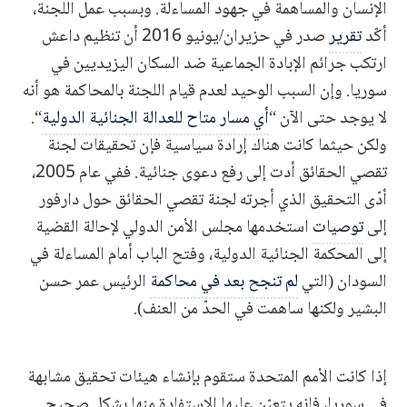
الإنسان والمساهمة في جهود المساءلة. وبسبب عمل اللجنة،
أكّد
تقرير
صدر في حزيران/يونيو 2016 أن تنظيم داعش
ارتكب جرائم الإبادة الجماعية ضد السكان اليزيديين في
سوريا. وإن السبب الوحيد لعدم قيام اللجنة بالمحاكمة هو أنه
لا يوجد حتى الآن “
أي مسار متاح للعدالة الجنائية الدولية
“.
ولكن حيثما كانت هناك إرادة سياسية فإن تحقيقات لجنة
تقصي الحقائق أدت إلى رفع دعوى جنائية. ففي عام 2005،
أدّى التحقيق الذي أجرته لجنة تقصي الحقائق حول دارفور
إلى
توصيات
استخدمها مجلس الأمن الدولي لإحالة القضية
إلى المحكمة الجنائية الدولية، وفتح الباب أمام المساءلة في
السودان (التي
لم تنجح بعد في محاكمة
الرئيس عمر حسن
البشير ولكنها ساهمت في الحدّ من العنف).
إذا كانت الأمم المتحدة ستقوم بإنشاء هيئات تحقيق مشابهة
في سوريا، فإنه يتعيّن عليها الاستفادة منها بشكل صحيح