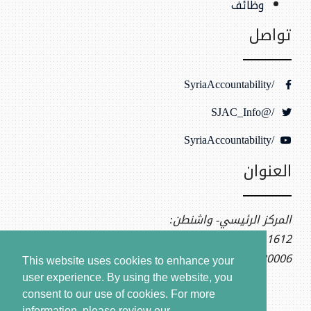
وظائف
تواصل
/SyriaAccountability
/@SJAC_Info
/SyriaAccountability
العنوان
المركز الرئيسي- واشنطن:
1612 K St NW, Ste 400
Washington, DC 20006
This website uses cookies to enhance your
user experience. By using the website, you
consent to our use of cookies.
For more
information, please review our