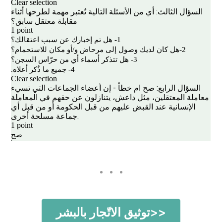
<<توثيق الاتّجار بالبشر