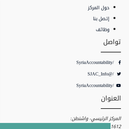
حول المركز
إتصل بنا
وظائف
تواصل
/SyriaAccountability
/@SJAC_Info
/SyriaAccountability
العنوان
المركز الرئيسي- واشنطن:
1612 K St NW, Ste 400