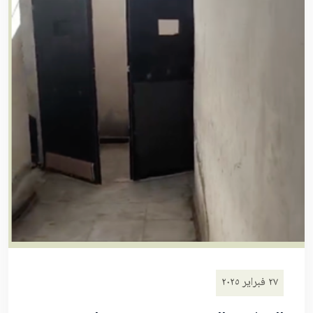
٢٧ فبراير ٢٠٢٥