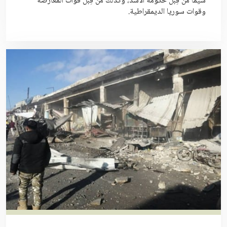
سيّما من قِبل حكومة الأسد، وكذلك من قِبَل قوات المعارضة
وقوات سوريا الديمقراطية.