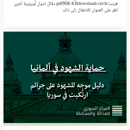
فرنسا.pdf906 KBdownload-circle دلائل لدول أوروبية أخرى
انقر على العنوان للانتقال إلى ذلك