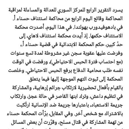
يسرد التقرير الرابع
للمركز السوري للعدالة والمساءلة لمراقبة
المحاكمة وقائع اليوم الرابع
من محاكمة استئناف حسناء أ.
في
بادهوفيدورب
بهولندا.
في هذا اليوم، أصدرت محكمة
الاستئناف حكمها.
إذ
أيدت محكمة استئناف لاهاي،
إلى
حدّ
كبير، حكم المحكمة الابتدائية في قضية حسناء أ.،
وفرضت عليها عقوبة سجن غير مشروطة لمدة تسع سنوات
(مع احتساب فترة الحبس الاحتياطي)، ورفضت في الوقت
نفسه طلب
محامية
الدفاع برفع الحبس الاحتياطي.
وخلصت
المحكمة إلى ثبوت
التهم الموجهة إليها
فيما يتعلق
بالقيام
بأفعال
تحضيرية لارتكاب
جرائم إرهابية، والمشاركة
في تنظيم داعش، وترك ابنها القاصر في حالة عجز، وارتكاب
جريمة
الاستعباد، باعتبارها جريمة ضد الإنسانية ارتُكبت
بالاشتراك مع شخص آخر. وفي المقابل،
برّأت المحكمة حسناء
من تهمة المشاركة في قتال مسلح، وقرّرت أن بعض المسائل