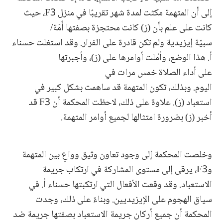
إلى أن المتهمة مكثت لمدة شهر تقريبًا في منزل F3، حيث
كانت على علم بأن (ز) كانت محتجزة بصفتها أَمَة/
سبيّة إيزيدية ولم تكن قادرة على الفرار. وقد استغلت حسناء
أ. هذا الوضع، وأمْلت أوامرها على (ز)، وأجبرتها
على أداء الصلاة خمس مرات في
اليوم. وبذلك، تكون المتهمة قد ساهمت بشكل كبير في
استعباد (ز). علاوة على ذلك، لاحظت المحكمة أن F3 قد
أخبر (ز) بضرورة امتثالها لجميع أوامر المتهمة.
وخلصت المحكمة إلى وجود تعاون وثيق وواعٍ بين المتهمة
وF3، يرقى إلى مستوى المشاركة في ارتكاب جريمة
الاستعباد. وقد وقعت الأفعال التي ارتكبتها حسناء أ. في
سياق الهجوم على الإيزيديين. وبناءً على ذلك، وجدت
المحكمة أن جميع أركان جريمة الاستعباد بصفتها جريمة ضد