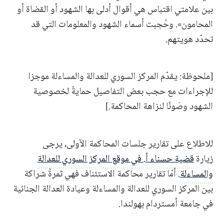
بين علامتي اقتباس هي أقوال أدلى بها الشهود أو القضاة أو
المحامون». وحُجبت أسماء الشهود والمعلومات التي قد
تحدّد هويتهم.
[ملحوظة: يقدّم المركز السوري للعدالة والمساءلة موجزا
للإجراءات مع حجب بعض التفاصيل حمايةً لخصوصية
الشهود وصَونًا لنزاهة المحاكمة.]
للاطلاع على تقارير جلسات المحاكمة الأولى، يرجى
زيارة
قضية حسناء أ. في موقع المركز السوري للعدالة
والمساءلة
. أمّا تقارير محاكمة الاستئناف فهي ثمرةُ شراكة
بين المركز السوري للعدالة والمساءلة وعيادة العدالة الجنائية
في جامعة أمستردام بهولندا.