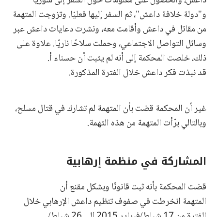
داعش، والحصول على معلومات حول السفر إلى سوريا
و"دولة خلافة داعش"، ثم السفر إليها فعليّا. وتزوجت المتهمة
من مقاتل في داعش وأقامت معه، ونشرت دعايات داعش عبر
وسائل التواصل الاجتماعي، وحملت سلاحًا ناريّا. علاوة على
ذلك، خلصت المحكمة إلى أنه لم يثبت أن حسناء أ.
قد نبذت فكر داعش خلال الفترة المذكورة.
غير أن المحكمة قضت بأن المتهمة لم تشارك في قتال مسلح،
وبالتالي برّأت المتهمة من هذه التهمة.
المشاركة في منظمة إرهابية
قضت المحكمة بأنه ثبت قانونًا وبشكل مقنع أن
المتهمة انخرطت في صفوف تنظيم داعش الإرهابي خلال
الفترة من 17 شباط/فبراير 2015 إلى 26 شباط/