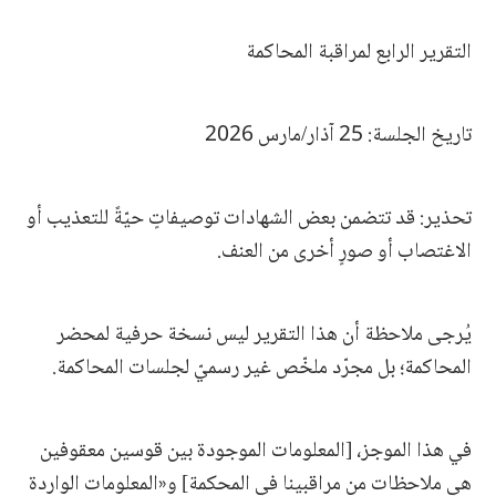
التقرير الرابع لمراقبة المحاكمة
تاريخ الجلسة: 25 آذار/مارس 2026
تحذير: قد تتضمن بعض الشهادات توصيفاتٍ حيّةً للتعذيب أو
الاغتصاب أو صورٍ أخرى من العنف.
يُرجى ملاحظة أن هذا التقرير ليس نسخة حرفية لمحضر
المحاكمة؛ بل مجرّد ملخّص غير رسميّ لجلسات المحاكمة.
في هذا الموجز، [المعلومات الموجودة بين قوسين معقوفين
هي ملاحظات من مراقبينا في المحكمة] و«المعلومات الواردة