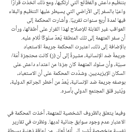
بتنظيم داعش والفظائع التي ارتكبها، ومع ذلك اتخذت قرارًا
واعيًا بالسفر إلى الأراضي التي يسيطر عليها التنظيم والبقاء
فيها لمدة أربع سنوات تقريبًا. وأشارت المحكمة إلى
العواقب غير القابلة للإصلاح لهذا القرار على أطفالها، ورأت
أن سفر المتهمة إلى تلك المنطقة يُعدّ سلوكًا تُلام عليه.
بالإضافة إلى ذلك، اعتبرت المحكمة جريمةَ الاستعباد
جريمةً ضد الإنسانية، مشيرةً إلى أن (ز) كانت محتجزة أَمَة/
سبيّة، وأن سلوك المتهمة كان جزءًا من اعتداء داعش على
السكان الإيزيديين. وشدّدت المحكمة على أن الاستعباد،
بوصفه جريمة ضد الإنسانية، يُعدّ من أخطر الجرائم الدولية،
ويُثير قلق المجتمع الدولي بأسره.
وفيما يتعلق بالظروف الشخصية للمتهمة، أخذت المحكمة في
الاعتبار عدم وجود سوابق جنائية لديها. ونظرت في تقارير
نفسية متخصصة تُشير إلى أنها تُعاني من إعاقة ذهنية بسيطة