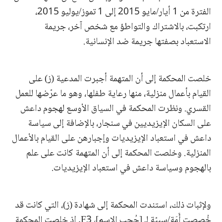
الفترة من 1 أيار/مايو 2015 إلى 1 تموز/يوليو 2015،
ارتكبت، بالاشتراك والتواطؤ مع شخص آخر، جريمة
الاستعباد بصفتها جريمة ضد الإنسانية.
خلصت المحكمة إلى أن المتهمة أجبرت المدعية (ز) على
القيام بأعمال منزلية، منها رعاية طفلها، وهو ما عرّضها للعمل
القسري. ونظرت المحكمة في السياق الأوسع لهجوم داعش
على السكان الإيزيديين في سنجار، بالإضافة إلى سياسة
داعش في استعباد الإيزيديات وإجبارهن على القيام بالأعمال
المنزلية. وخلصت المحكمة إلى أن المتهمة كانت على علم
بالهجوم وسياسة داعش في استعباد الإيزيديات.
ولإثبات ذلك، استندت المحكمة إلى شهادة (ز)، التي كانت قد
خُصصت أَمَة/سبيّة لـ [حُجب الاسم]، F3. إذ خلصت المحكمة