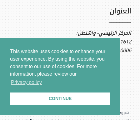
العنوان
المركز الرئيسي- واشنطن:
1612 K St NW, Ste 400
Washington, DC 20006
This website uses cookies to enhance your
user experience. By using the website, you
consent to our use of cookies.
For more
information, please review our
Privacy policy
CONTINUE
شروط الاستخدام وسياسة
بيانات
حقوق
الخصوصية
الموقع
النشر
.المركز السوري للعدالة والمساءلة، جميع الحقوق محفوظة © ٢٠٢٦