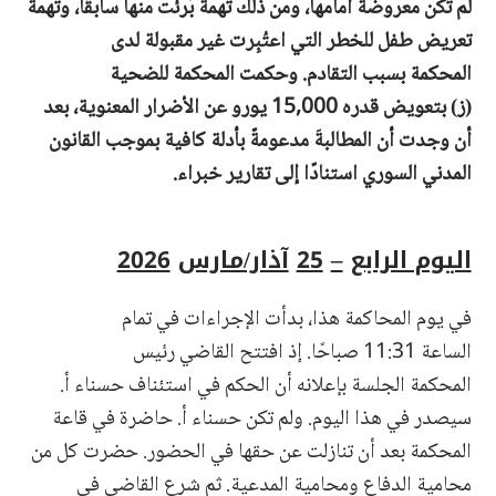
لم تكن معروضة أمامها،
ومن
ذلك تهمة بُرئت منها سابقًا، وتهمة
تعريض طفل للخطر
التي اعتُبِرت
غير مقبولة
لدى
المحكمة
بسبب التقادم.
وحكمت
المحكمة
للضحية
(ز)
بتعويض قدره
15,000
يورو
عن الأضرار
المعنوية، بعد
أن وجدت أن
المطالبةَ
مدعومةٌ
بأدلة كافية بموجب القانون
المدني السوري استنادًا إلى تقارير خبراء.
اليوم الرابع
–
25
آذار/مارس
2026
في يوم المحاكمة هذا، بدأت الإجراءات في تمام
الساعة 11:31 صباحًا. إذ افتتح القاضي رئيس
المحكمة الجلسة بإعلانه أن الحكم في استئناف حسناء أ.
سيصدر في هذا اليوم. ولم تكن حسناء أ. حاضرة في قاعة
المحكمة بعد أن تنازلت عن حقها في الحضور. حضرت كل من
محامية الدفاع ومحامية المدعية. ثم شرع القاضي في