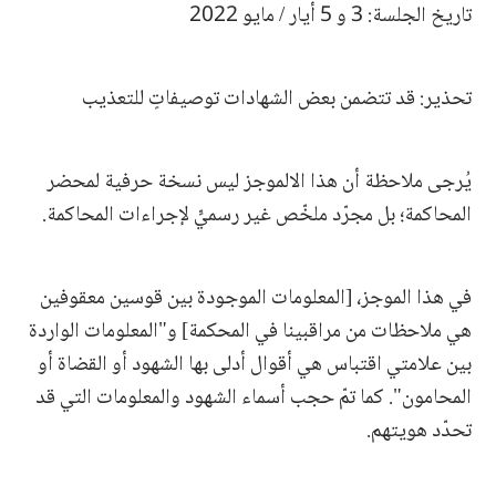
تاريخ الجلسة: 3 و 5 أيار / مايو 2022
تحذير: قد تتضمن بعض الشهادات توصيفاتٍ للتعذيب
يُرجى ملاحظة أن هذا الالموجز ليس نسخة حرفية لمحضر
المحاكمة؛ بل مجرّد ملخّص غير رسميٍّ لإجراءات المحاكمة.
في هذا الموجز، [المعلومات الموجودة بين قوسين معقوفين
هي ملاحظات من مراقبينا في المحكمة] و"المعلومات الواردة
بين علامتي اقتباس هي أقوال أدلى بها الشهود أو القضاة أو
المحامون". كما تمّ حجب أسماء الشهود والمعلومات التي قد
تحدّد هويتهم.