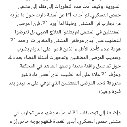
السورية، وكيف أدت هذه التطورات إلى نقله إلى مشفى
حمص العسكري. ثم أجاب P1 عن أسئلة دارت حول ما مرّ به
من تجارب في المشفى. وطبقًا لما أورد P1، فإن المرضى
المعتقلين في المشفى لم يتلقوا العلاج الطبي، بل تعرضوا
للتعذيب على أيدي موظفي المشفى والمخابرات. وحدد P1
هوية علاء كأحد الأطباء الذين قاموا على الدوام بضرب
وتعذيب المرضى المعتقلين. وتمحورت أسئلة القضاة بعد ذلك
حول تفاصيل واقعة معينة وصفها الشاهد في المحكمة.
وعرَّف P1 علاءً على أنه الطبيب الذي أعطى مادة غير
معروفة لأحد المرضى المعتقلين الذي توفي على ما يبدو بعد
فترة وجيزة.
وإضافة إلى توصيفات P1 لما مرّ به وشهده من تجارب في
مشفى حمص العسكري، أبدى القضاة قلقهم بوجه خاص إزاء