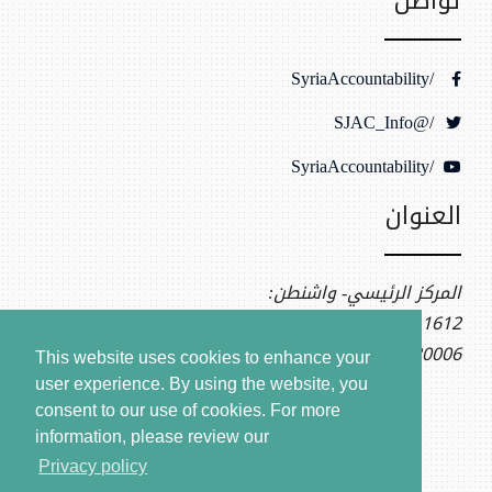
تواصل
/SyriaAccountability
/@SJAC_Info
/SyriaAccountability
العنوان
المركز الرئيسي- واشنطن:
1612 K St NW, Ste 400
Washington, DC 20006
This website uses cookies to enhance your
user experience. By using the website, you
consent to our use of cookies.
For more
information, please review our
Privacy policy