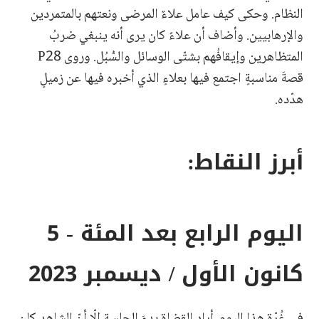
النظام. وحكى كيف عامل علاءٌ المرضى ونعتهم بالمتمردين
والإرهابيين. وأضاف أن علاءً كان يرى أنه ينبغي ضربُ
المتظاهرين وإيقافُهم بشتّى الوسائل والسُّبُل. وروى P28
قصةَ مناسبةٍ اجتمع فيها بعلاءٍ الذي أخبره فيها عن زميلٍ
هدّده.
أبرز النقاط:
اليوم الرابع بعد المئة - 5
كانون الأول / ديسمبر 2023
في غُرّة هذا اليوم، أراد القضاة بدءَ الجلسة إلّا أنّ الشاهد كان