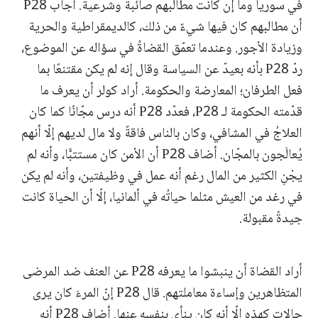
في سوريا وما إن كانت مطالبهم صائبة وشرعية. أجاب P28
أن مطالبهم كان فيها شيءٌ من ذلك، كالديمقراطية والحرية
وزيادة الأجور. وعندما تعمّق القضاةُ في سؤاله عن الموضوع،
ردّ P28 بأنه بعيدٌ عن السياسة وقال إنه لم يكن مقتنعًا بما
فعل الطرفان؛ المعارضة والحكومة. أراد كولر أن يعرف ما
قدّمته الحكومة لـ P28، فعدّد P28 أنه درس مجّانًا كما كان
العلاجُ في المشافي، وكان بالناس فاقةٌ ولا مال لديهم إلّا أنهم
يُعالَجون بالمجّان. أضاف P28 أن الأمن كان مستتبًّا، وأنه لم
يجْنِ الكثير من المال رغم أنه عمل في وظيفتين، وأنه لم يكن
في رغد من العيش مثلما حياتُه في ألمانيا، إلّا أن الحياة كانت
جيدةً مقبولة.
أراد القضاة أن ينبشوا ما يعرفه P28 عن العنف ضد المرضى
المتظاهرين وإساءة معاملتهم. قال P28 إنّ المرءَ كان يرى
حالات كهذه إلّا أنه كان ينأى بنفسه عنها. أضاف P28 أنه