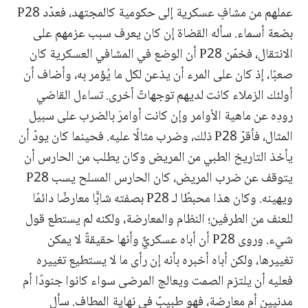
عملهم من مشافٍ عسكرية إلى حكومية كالمجتهد، فعدّد P28
بضعة أسماء. سأله القضاة إن كان يعرف سبب عزمهم على
الانتقال، فخمّن P28 أن الوضع في المشافي العسكرية كان
صعبًا، إذ كان على المرء أن يذعن لكل ما يُؤمر به، وأضاف أن
أولئك الزملاء كانت لديهم توجهاتٌ أخرى. تساءل القاضي
رودِه عن ماهية الأوامر وإن كانت أوامرَ بالضرب على سبيل
المثال، فأقرّ P28 ذلك، وضرب مثالًا عليه. فحينما كان يودّ أن
يأخذ التاريخ الطبي من المريض وكان يطلب من الحارس أن
يتوقف عن ضرب المريض، كان الحارس المسلح يسب P28
ويهينه. وكان هذا محبطًا لـ P28 بصفته شابًّا معارضًا دائمًا
للعنف من الطرفين؛ النظام والمعارضة، ولكنه لم يستطع قول
شيء. وروى P28 أن أباه عسكريٌّ وأنها حقيقةٌ لا يمكن
تغييرها، ولكن أباه أخبره بأنه إن رأى ما لا يستطيع تغييره
فعليه أن يلتزم الصمت ويعالج المرضى سواء كانوا جنودًا أم
مدنيين أم معارضة، فهو طبيبٌ في نهاية المطاف. سأل