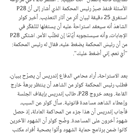
الأسئلة فنفذ صبرُ رئيس المحكمة الذي أشار إلى أنّ P28
استغرق 25 دقيقة لبيان أثرٍ من آثار التعذيب. أخبر كولر
الشاهدَ أنه سيعقد استراحةً عليه أن يستغلها للتّفكّر في
الإجابات، وأنه سيستجوبه أيّامًا إن تطلّب الأمر. اشتكى P28
من أن رئيسَ المحكمة يضغط عليه، فقال له رئيس المحكمة:
"أيْ نعم، إني أضغط عليك".
بعد الاستراحة، أراد محامي الدفاع إندريس أن يصرّح ببيان،
فطلب رئيس المحكمة كولر من الشاهد أن ينتظر برهةً خارج
القاعة. وبعد خروج P28، طالب إندريس بإيقاف الجلسة
وإعطاء الشاهد مساعدة قانونية. سأل كولر عن السبب،
فأجاب إندريس أن هذا جزء من المحاكمة العادلة، إذ حصل
شهودٌ آخرون على المساعدة. وضّح كولر أن الشهود الآخرين
كانوا ضمن برنامج حماية الشهود وأتَوا بصحبة أفراد مكتب