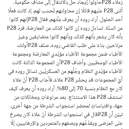
زملاء P28حاولوا إيجاد حلّ بالانتقال إلى مشافٍ حكومية.
أثنى P28 عليهم قائلًا إن محاولتهم تُحسَب لهم، إذ كانت فعلًا
أحد الحلول. أراد رودِه أن يعرف مِلّتهم، فقال P28إنهم كانوا
من السنّة. تساءل رودِه إن كانوا كذلك من المعارضة، فردّ P28
بأنه كان يشعر بأنهم كذلك وبأنهم كانوا متضايقين وغيرَ
مرتاحين. بناءً على طلب القاضي رودِه، صنّف P28أولئك
الأطباء ضمن مجموعة الأطباء مؤيّدي المعارضة ومجموعة
الأطباء الوسطيين. وأضاف P28أن المجموعة الثالثة كانت
الأطباء مؤيّدي النظام وجُلُّهم من العسكريّين. تسائل رودِه في
أيّ المجموعات قد يحشُر P28 علاءً، فأجاب P28 أنّ علاءً
كان مع النظام بنسبة 70 إلى 80%. أراد رودِه أن يعرف كيف
استشفّ P28 هذا الاستنتاج. بعد مراوغاتٍ ومخاتَلاتٍ من
جهة، واقتباساتٍ لمحضر استجواب الشرطة من جهة أخرى،
تبيّن أن P28قال في استجواب الشرطة أنّ علاءً كان يصرخ
على المرضى ويقذَعُهم ويصفهم بالمتمردين والإرهابيين، إلّا