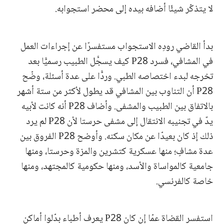
لا يتذكّر شيئًا أضافه بيده إلى محضر استجوابه.
بدأ القاضي رودِه الاستجواب مستفسرًا عن إجراءات العمل
في المشافي، فسرد P28 كيف يسجَّل الطبيب رسميًّا بعد
تخرجه لبدء اختصاصه الطبي. وردًّا على عدة أسئلة، وضّح
P28 أن التناوب بين المشافي قد يطول لأكثر من ستة أشهر
بالاتفاق بين الطبيب والمشفى. وأضاف P28 أنه كانت لأبيه
يدٌ في تجنيبه الانتقال إلى مشفى حرستا لأن P28 لم يرد
ذلك إذ كان بعيدّا عن مكان سكنه. وأوضح P28 الفروق بين
عدة مشافٍ؛ منها عسكرية كتشرين والمزة وحرستا، ومنها
جامعية كالمواساة والأسد، ومنها حكومية كالمجتهد، ومنها
خاصة كالفرنسي.
استفسر القضاة عمّا إن كان P28 يعرف أطباء بدّلوا أماكن