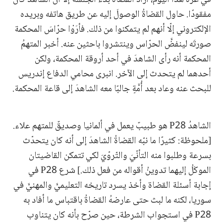
مفقودًا. حاول القضاةُ الوصولَ إليه عن طريق هاتفه وبريده
الإلكتروني إلّا أنهم لم يتمكنوا من ذلك. فأرَوْا حرّاسَ المحكمة
صورتَه لينفضَّ الحرّاس وينتشروا باحثين عنه. أخبر المتهمُ
المحكمة أنه رأى الشاهدَ في أحد أروقة المحكمة، ولكن
أحدهما لم يتحدث إلى الآخر. انبرى محامي الدفاع إندريس
للبحث عنه وعاد بعد أُمَّةٍ جالبًا معه الشاهدَ إلى قاعة المحكمة.
الشاهدُ P28 هو طبيبٌ يعمل في ألمانيا وصديقٌ للمتهم علاء.
[ملحوظة: كثيرًا ما نبّه القضاةُ الشاهدَ إلى أنه كان يتحدّث
بسرعة وطلبوا منه التأنّيَ والتّروّيَ لكي تتمكن القاضيتان
الموكَلُ إليهما تدوينُ أقواله من فعل ذلك.] شرع P28 في
إجابة أسئلة القضاة وأخذ يسرد تاريخه التعليميَّ والمهنيَّ في
سوريا، لكنه ما لبث حتى عارضهُ القضاةُ باقتباس ما أفاد به
P28 في استجواب الشرطة، حين صرّح بأنه كان يتناوب