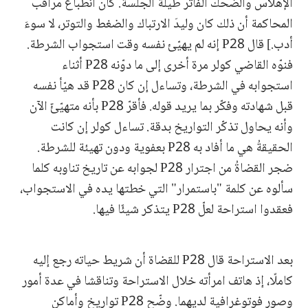
الإهلاس والضحك الفاتر طيلة الجلسة. كان انطباعُ مراقب
المحاكمة أن ذلك كان وليدَ الارتباك والضغط والتوتر، لا سوءَ
أدب.] قال P28 إنه لم يهيّئ نفسه وقت استجواب الشرطة.
فنوّه القاضي كولر مرة أخرى إلى ما دوّنه P28 أثناء
استجوابه في الشرطة، وتساءل إن كان P28 قد هيّأ نفسه
قبل شهادته وفكّر بما يريد قوله. فأقرّ P28 بأنه متهيّئٌ الآن
وأنه يحاول تذكّر التواريخ بدقة. تساءل كولر إن كانت
الحقيقةُ هي ما أفاد به P28 بعفوية ودون تهيئة للشرطة.
ضجر القضاةُ من اجترار P28 لجوابه عن تاريخ تناوبه كلما
سألوه عن كلمة "باستمرار" التي خطتها يده في الاستجواب،
فعقدوا استراحة لعلّ P28 يتذكر شيئًا فيها.
بعد الاستراحة قال P28 للقضاة أن شريط حياته رجع إليه
كاملًا، إذ هاتف امرأته خلال الاستراحة وتناقشا في عدة أمور
وصور فوتوغرافية لديهما. وضّح P28 تواريخ وأماكن