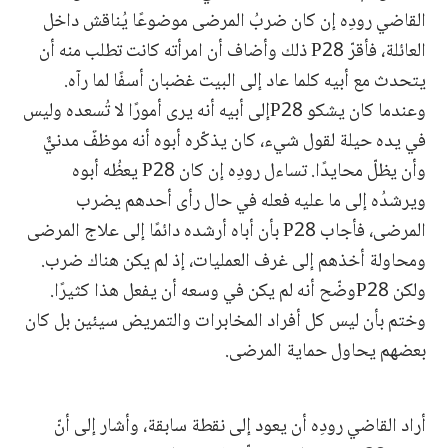
القاضي رودِه إن كان ضربُ المرضى موضوعًا يُناقش داخل
العائلة، فأقرّ P28 ذلك وأضاف أن امرأته كانت تطلب منه أن
يتحدث مع أبيه كلما عاد إلى البيت غضبان أسفًا لما رآه.
وعندما كان يشكو P28إلى أبيه أنه يرى أمورًا لا تُسعده وليس
في يده حيلة لقول شيء، كان يذكّره أبوه أنه موظفٌ مدنيٌّ
وأن يظلّ محايدًا. تساءل رودِه إن كان P28 يعظُه أبوه
ويرشدُه إلى ما عليه فعله في حال رأى أحدهم يضرب
المرضى، فأجاب P28 بأن أباه أرشده دائمًا إلى علاج المرضى
ومحاولة أخذهم إلى غرف العمليات، إذ لم يكن هناك ضرب.
ولكن P28وضّح أنه لم يكن في وسعه أن يفعل هذا كثيرًا.
وختم بأن ليس كل أفراد المخابرات والتمريض سيئين بل كان
بعضهم يحاول حماية المرضى.
أراد القاضي رودِه أن يعود إلى نقطة سابقة، وأشار إلى أنّ