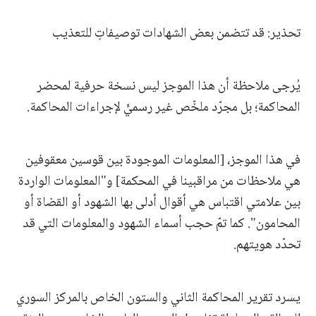
تحذير: قد تتضمن بعض الشهادات توصيفاتٍ للتعذيب
يُرجى ملاحظة أن هذا الموجز ليس نسخة حرفية لمحضر
المحاكمة؛ بل مجرّد ملخّص غير رسميٍّ لإجراءات المحاكمة.
في هذا الموجز، [المعلومات الموجودة بين قوسين معقوفين
هي ملاحظات من مراقبينا في المحكمة] و"المعلومات الواردة
بين علامتي اقتباس هي أقوال أدلى بها الشهود أو القضاة أو
المحامون". كما تمّ حجب أسماء الشهود والمعلومات التي قد
تحدّد هويتهم.
يسرد تقرير المحاكمة الثاني والستون الخاص بالمركز السوري