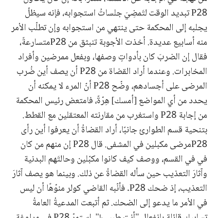
P28 تبديد الوقت لتَمضِيَ جلساتُ استجوابه، فإنه سيظلّ
يجلبه إلى المحكمة حتى ينتهي من استجوابه وإن تطلّب الأمر
منه أسابيع عديدة. أخذت الأجوبة تنبثق من P28متسارعةً،
فقال إن الضربَ كان بأدواتٍ وصفها، وبفعل ممرضين وأفراد
المخابرات. وعندما أراد القضاة من P28 أن يصف أين ضُرب
المرضى على أجسادهم، وضّح P28 أنّ المرء لا يمكنه أن
يحدد من أي المواضع [أمسك] هِرّةً، فامتعض رئيس المحكمة
من إجابة P28 واستغرب من مقارنته المعتقلين مع القطط.
بتنحية قسم الطوارئ جانبًا، أراد القضاةُ أن يعرفوا أين رأى
P28مرضى مكبلين في المشفى. قال P28 إن منهم من كان
في في القسم، ووصف كيف كانوا مكبّلين وحالتَهم البدنية
وآثارَ التعذيب حين سأله القضاةُ عن ذلك. وبينما هو يصف آثارَ
التعذيب، إذ ضحك P28. فأنّبه القاضي كولر منوّهًا أن ليس
في الأمر ما يدعو إلى الضحك. ثم أتبعت المدعيةُ العامةُ
تسابيك قائلة بانفعال "أنت طبيب!". استمرّ P28 في مراوغة