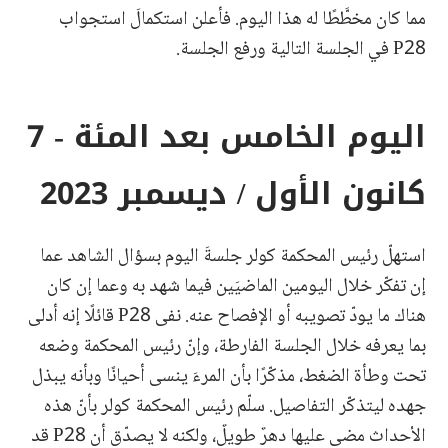
مما كان مخطَّطًا له هذا اليوم. فأعلن استكمالَ استجواب
P28 في الجلسة التالية ورفع الجلسة.
اليوم الخامس بعد المئة - 7
كانون الأول / ديسمبر 2023
استهلّ رئيس المحكمة كولر جلسةَ اليوم بسؤال الشاهد عما
إن تفكّر خلال اليومين الماضيَين فيما شهد به وعما إن كان
هناك ما يودّ تصويبه أو الإفصاح عنه. نفى P28 قائلًا إنه أدلى
بما يعرفه خلال الجلسة الفارطة، وإنّ رئيس المحكمة وضعه
تحت وطأة الضغط، مذكّرًا بأن المرءَ ينسى أحيانًا وبأنه يبذل
جهده ليتذكّر التفاصيل. سلّم رئيس المحكمة كولر بأنّ هذه
الأحداث مضى عليها دهرٌ طويلٌ، ولكنه لا يصدّق أن P28 قد