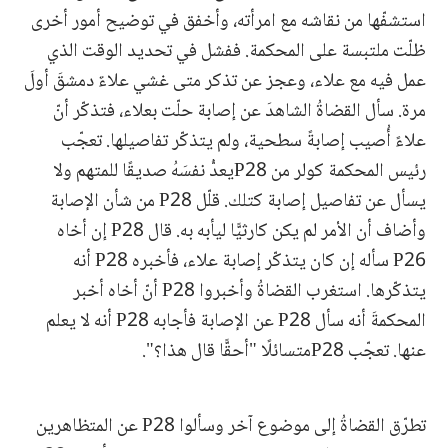
استشفّها من نقاشه مع امرأته، وأخفق في توضيح أمور أخرى
ظلّت ملتبسة على المحكمة. ففشل في تحديد الوقت الذي
عمل فيه مع علاء، وعجز عن تذكر متى غشي علاءٌ دمشقَ أولَ
مرة. سأل القضاةُ الشاهدَ عن إصابة حلّت بعلاء، فتذكّر أنّ
علاءً أُصيب إصابةً سطحية، ولم يتذكّر تفاصيلها. تعجّب
رئيس المحكمة كولر من P28يعدُّ نفسَهُ صديقًا للمتهم ولا
يسأل عن تفاصيل إصابة كتلك. قلّل P28 من شأن الإصابة
وأضاف أن الأمر لم يكن كارثيًّا ليأبه به. قال P28 إن أخاه
P26 سأله إن كان يتذكّر إصابة علاء، فأخبره P28 أنه
يتذكّرها. استغرب القضاةُ وأخبروا P28 أنّ أخاه أخبر
المحكمةَ أنه سأل P28 عن الإصابة فأجابه P28 أنه لا يعلم
عنها. تعجّب P28متسائلًا "أحقًّا قال هذا؟".
تطرّق القضاةُ إلى موضوع آخر وسألوا P28 عن المتظاهرين