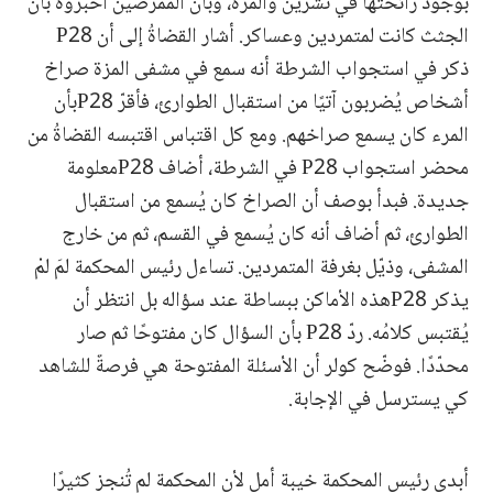
بوجود رائحتها في تشرين والمزة، وبأن الممرضين أخبروه بأن
الجثث كانت لمتمردين وعساكر. أشار القضاةُ إلى أن P28
ذكر في استجواب الشرطة أنه سمع في مشفى المزة صراخ
أشخاص يُضربون آتيًا من استقبال الطوارئ، فأقرّ P28بأن
المرء كان يسمع صراخهم. ومع كل اقتباس اقتبسه القضاةُ من
محضر استجواب P28 في الشرطة، أضاف P28معلومة
جديدة. فبدأ بوصف أن الصراخ كان يُسمع من استقبال
الطوارئ، ثم أضاف أنه كان يُسمع في القسم، ثم من خارج
المشفى، وذيّل بغرفة المتمردين. تساءل رئيس المحكمة لمَ لمْ
يذكر P28هذه الأماكن ببساطة عند سؤاله بل انتظر أن
يُقتبس كلامُه. ردّ P28 بأن السؤال كان مفتوحًا ثم صار
محدّدًا. فوضّح كولر أن الأسئلة المفتوحة هي فرصةٌ للشاهد
كي يسترسل في الإجابة.
أبدى رئيس المحكمة خيبة أمل لأن المحكمة لم تُنجز كثيرًا