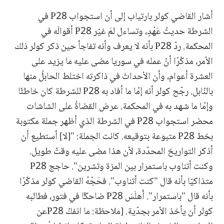
أشار القاضي كولر بارتياب إلى أن استجواب P28 في
الشرطة حديثُ عَهْدٍ، وتساءل لمَ غيّر P28 أقوالَه في
المحكمة. ردّ P28 بأنه لا يعرف وأنه تفاجأ حين ذكر كولر ذلك
الأمر، مذكّرًا أنّ عمله في سوريا مضى عليه ما يزيد على
العشرة أعوام، وأن الأحداثَ في ذاكرته اختلط الحابلُ منها
بالنّابل. رجّح كولر أنه إمّا ما أفاد به P28 للشرطة كان خاطئًا
وإمّا ما شهد به في المحكمة. عرض القضاةُ على الشاشات
محضر استجواب P28 في الشرطة الذي أظهر جملة مكتوبة
بخط P28 متبوعة بتوقيعه. كانت الجملة: "[لا] أستطيع أن
أذكر التواريخ المحدّدة، لأن هذا مضى عليه وقتٌ طويل.
وكنت أتناوب باستمرار بين المزة وتشرين". حاجج P28
متذاكيًا بأنه قال "كنت أتناوب". فحَجّهُ القاضي كولر مذكّرًا
بأنه قال "باستمرار". أَهلَسَ P28 ضاحكًا في فتور، فطالبه
كولر أن يأخذ الأمر بجدّية. [ملاحظة: ما انفكّ P28عن