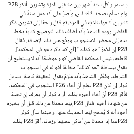
باستمرار كلّ ستة أشهر بين مشفيَي المزة وتشرين. أنكر P28
ولم يسلِّم بصحة الاقتباس، وأصرّ على أنه عمل سنةً في
تشرين، أتبعها بثلاثٍ في المزة، ثم قفل راجعًا إلى تشرين. ذكّر
القاضي رودِه الشاهدَ بأنه أضاف ذلك التوضيح كتابةً بخط
يده إلى محضر الاستجواب ووقّع على تلك الإضافة. فقال
P28 إن الأمرَ "هو كذلك" [أي كما ذكره هو في المحكمة].
قاطعه رئيس المحكمة القاضي كولر موضّحًا أنه لا يستطيع أن
يقول ببساطة "هو كذلك" مخالفًا أقواله في استجواب
الشرطة، وفطّن الشاهدَ بأنه ملزمٌ بقول الحقيقة كاملة. تساءل
كولر إن كان P28 يعلم أنّ أخاه P26 استُجوب في المحكمة،
فأقر P28 أنّ أخاه أخبره بذلك. أراد كولر أن يعرف إن تحدثا
عن شهادة أخيه، فقال P28إنهما تحدثا عن ذلك قبل أن يخبره
أخوه أنه لا يُسمح لهما الحديثُ عنها. وحينما سأل كولر
P28عما إذا تحدّثا عن أماكن عملهما وزمانه، أقرّ P28 بذلك.