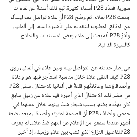
سوريا، فعدّد P28 أسماءً كثيرة. تبع ذلك أسئلةٌ عن لقاءات
جمعت P28 بعلاء. ثم وضّح P28أن علاءً تواصل معه ليسأله
عن الوثائق المطلوبة للتقديم على تأشيرة السفر إلى ألمانيا،
وأقرّ P28 أنه بعث إلى علاء بعض المستندات والنماذج
كالسيرة الذاتية.
في إطار حديثه عن التواصل بينه وبين علاء في ألمانيا، روى
P28 كيف التقى علاءً خلال مناسبة استأجر فيها هو وعلاءٌ
وأصدقاؤهما وعائلاتُهم قلعةً في ألمانيا للاحتفال. سمّى P28
من حضر ذلك الاحتفالَ الذي أخبره فيه علاءٌ عن زميلٍ سابقٍ
كان يهدّده وقتها بسبب شجار شبّ بينهما خلال عملهما في
حمص، وأضاف P28 أنّ الصدمةَ اعترته وأصدقاءه بعد بضعة
أشهر عندما سمعوا من الإعلام عن التهم ضدّ علاء. لم يعرف
P28تفاصيل النزاع الذي نشب بين علاءٍ وزميله، إذ أخبر