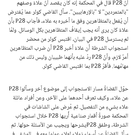
أنّ P28 قال في المحكمة إنه كان يقصد أنّ علاءً وصفهم
"بالمتمردين" لا "بالإرهابيين". سأل القاضي كولر عما يُفترض
أن يُفعل بالمتظاهرين وفق ما أخبره به علاء، فأجاب P28 بأن
علاءً كان يرى أنه يجب إيقافُ المتظاهرين بكل الوسائل. ولمّا
لم يسترسل P28 في البيان، اقتبس كولر من محضر
استجواب الشرطة أن علاءً أخبر P28 أن ضرب المتظاهرين
أمرٌ لازم، وأنّ P28 ردّ عليه بأنهما طبيبان وليس ذلك من
مهامّهما. فأقرّ P28 بما اقتبس القاضي كولر.
حوّل القضاةُ مسار الاستجواب إلى موضوع آخر وسألوا P28
عن علاء، وكيف تعرف أحدهما على الآخر، وعن أفراد عائلة
علاء بشيءٍ من التفصيل. ثم عُرض على الشاشات في
المحكمة صورةُ أقمار صناعية أُريها P28 خلال استجواب
الشرطة، وطفق P28يشرحها ويجيب عن الأسئلة حولها. ثم
سأل القضاةُ عن أسماء زملاء لعلاء عملوا معه في المشفى في