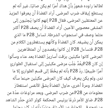
لطالما راوده شعورٌ بأنّ هناك أمرًا لم يكن صائبًا، غير أنه لم
يستطع إيقاف ضرب المرضى. أراد القضاةُ أن يعرفوا المزيدَ
عن المعتقلين المرضى، فقال P28 إنهم كانوا يُجلبون إلى
المشفى معصوبي الأعين. أراد القضاةُ أن يصف P28 أكثر
مثلما وصف في استجواب الشرطة. تساءل P28 ما الذي
يمكن أن يضيفه. كان القضاةُ وكأنهم يستقطرون الكلام من
P28، فتساءل P28 إن كانوا يقصدون أن المتظاهرين
المرضى كانوا مكبلين. برَقت أساريرُ القضاة بعد عناء وسألوا
إن كان P28يعُدُّ جَلْبَ مرضى مكبلين إلى استقبال الطوارئ
أمرًا طبيعيًّا. ردّ P28 بأنه لم يخْطُ إلى قسم الطوارئ إلا ما
ندر، ولم يكن يعرف كيف كان المرضى مكبلين حينما سأله
القضاة. ومرةً أخرى، حاول القضاةُ بشقّ الأنفس استقطارَ
معلومات من P28عن ضرب المرضى. وبعد مراوغات عدّة من
P28، ضاق الأمر ذَرعًا برئيس المحكمة كولر الذي حذّر الشاهد
من نهجه في الإجابة عن الأسئلة، منذرًا بأنه إن كان يحاول