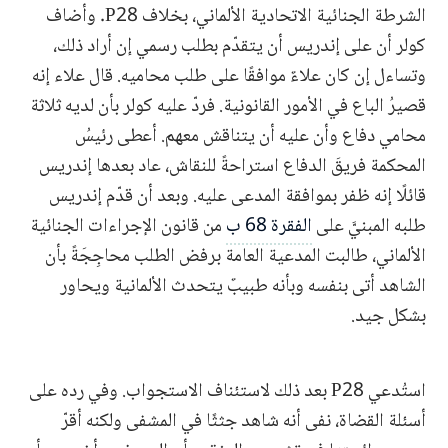
الشرطة الجنائية الاتحادية الألماني، بخلاف P28. وأضاف
كولر أن على إندريس أن يتقدّم بطلب رسمي إن أراد ذلك،
وتساءل إن كان علاءٌ موافقًا على طلب محاميه. قال علاء إنه
قصيرُ الباع في الأمور القانونية. فردّ عليه كولر بأن لديه ثلاثة
محامي دفاع وأن عليه أن يتناقش معهم. أعطى رئيسُ
المحكمة فريقَ الدفاع استراحةً للنقاش، عاد بعدها إندريس
قائلًا إنه ظفر بموافقة المدعى عليه. وبعد أن قدّم إندريس
طلبه المبنيَّ على
الفقرة 68 ب
من قانون الإجراءات الجنائية
الألماني، طالبت المدعية العامة برفض الطلب محاجِجَةً بأن
الشاهد أتى بنفسه وبأنه طبيبٌ يتحدث الألمانية ويحاور
بشكل جيد.
استُدعي P28 بعد ذلك لاستئناف الاستجواب. وفي رده على
أسئلة القضاة، نفى أنه شاهد جثثًا في المشفى ولكنه أقرّ