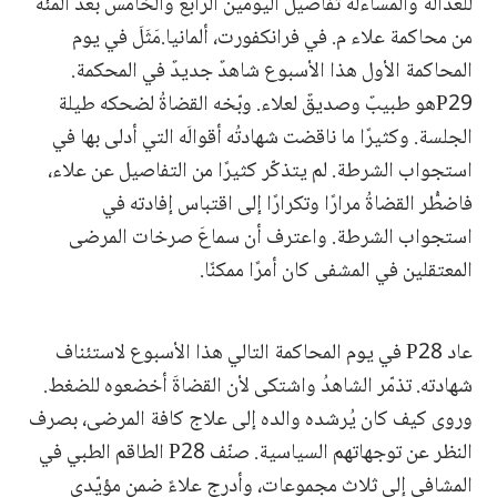
للعدالة والمساءلة تفاصيل اليومين الرابع والخامس بعد المئة
من محاكمة علاء م. في فرانكفورت، ألمانيا.مَثَلَ في يوم
المحاكمة الأول هذا الأسبوع شاهدٌ جديدٌ في المحكمة.
P29هو طبيبٌ وصديقٌ لعلاء. وبّخه القضاةُ لضحكه طيلة
الجلسة. وكثيرًا ما ناقضت شهادتُه أقوالَه التي أدلى بها في
استجواب الشرطة. لم يتذكّر كثيرًا من التفاصيل عن علاء،
فاضطُّر القضاةُ مرارًا وتكرارًا إلى اقتباس إفادته في
استجواب الشرطة. واعترف أن سماعَ صرخات المرضى
المعتقلين في المشفى كان أمرًا ممكنًا.
عاد P28 في يوم المحاكمة التالي هذا الأسبوع لاستئناف
شهادته. تذمّر الشاهدُ واشتكى لأن القضاةَ أخضعوه للضغط.
وروى كيف كان يُرشده والده إلى علاج كافة المرضى، بصرف
النظر عن توجهاتهم السياسية. صنّف P28 الطاقم الطبي في
المشافي إلى ثلاث مجموعات، وأدرج علاءً ضمن مؤيّدي