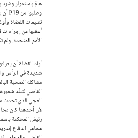
هامَ باستمرار وشرد ب
وطلبو
تعليمات القضاة وأَو
أعقبها من إجراءات 
الأمم المتحدة. ولم ت
مشاكله الصحية البالغ
القاضي لتبلّد شعوره
العجي الذي تحدث معه
لأن أحدهما كان محامي
رئيسَ المحكمة باسمه 
القاضي والمحامي إندر