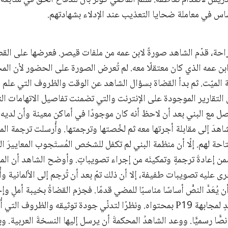
ساس في معاملة ضحايا التعذيب عند الإدلاء بشهادتهم.
احة، قدّم الشاهد صورةً لابن عمه من ملفات قيصر. فعرضها على ا
ابن عمه الذي كان معتقلًا معه. لم تُعرض الصورة على الحضور لأن الم
مة الميّت. ثم بدأ القضاة بسؤال الشاهد عن الوقت والظروف التي علم 
. فأشار P19 إلى التقارير الموجودة على الإنترنت والتي تضمنت تفاصيل الاتهامات 
P أنه تواصل مع البني بعد أن لاحظ أنه كان موجودًا في أماكن معينة وأن لد
اهدَ إلى مقابلة أجرتها معه ثم لخّصتها وترجمتها. وأُرسلت ترجمة ا
 لهم. إلّا أن منظمة البني لم تكفل للشخص المُستَجوب المعاييرَ الد
ن إعادةَ ترجمةٍ وتمكينَه من إجراء تصويباتٍ. وأوضح الشاهد أن الم
جرى عليه تصويبات طفيفة، إلا أن ذلك تمّ بعد أن تُرجم إلى الألمانية و
ُعَدَّ النصُّ أساسًا مناسبًا للمضي قدمًا. فجزم القضاةُ بخيبة أملٍ وإح
استخدامه بشكل مُجْدٍ لمجابهة P19 بمحتواه. ونظرًا لتدنّي جودة توثيقه والظروف ا
ا نصًّا رسميًّا. ووعد الشاهدُ المحكمةَ أن يرسل إليها النسخةَ العربية. 