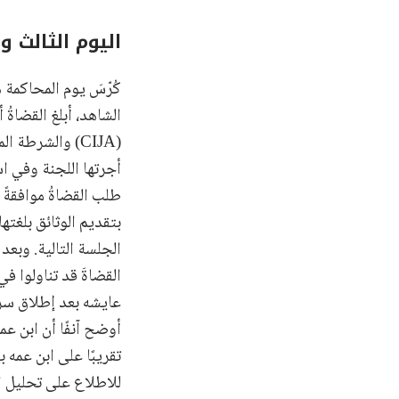
اليوم الثالث والثمانون - 8
(CIJA) والشرطة
أجرتها اللجنة وفي ا
طلب القضاةُ موافقةً
بتقديم الوثائق بلغت
الجلسة التالية. وبعد
تقريبًا على ابن عمه