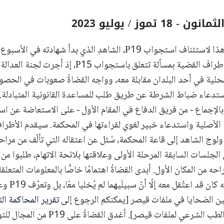
1 تموز / يوليو 2023
كُرّسَ يوم المحاكمة هذا لاستئناف استجواب P19، الشاهدِ الذي بدأ ش
الشاهد، أبلغ القضاةُ أطرافَ القضية بمسألة تتعلق باستجواب
 المحلية في أحد البلدان مقابلة معه، وواجه القضاةُ صعوبات في الحصو
ستدعاء ضباط الشرطة عن طريق طلب للمساعدة القانونية المتبادلة. و
 بالإجماع - من فريق الدفاع في المقام الأول - على الاستعاضة عن ا
ها الأصلية واستدعاء خبير لغوي لقراءتها في المحكمة. سيقدم الأطر
 ولوج الشاهد إلى قاعة المحكمة، سُئل عن اعتقاله التي تألّف من مراحل
أوضح آنفًا أن 
 بين الضحايا في ملفات قيصر [يمكنكم الرجوع إلى
تقرير المحاكمة الث
للاطلاع على تحليل الطب الشرعي لملفات قيصر].