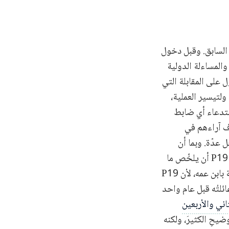
هادته في الأسبوع السابق. وقبل دخول
 P15، إذ أجرت لجنة العدالة والمساءلة الدولية
ل على المقابلة التي
لتيسير العملية،
ستدعاء أي ضابط
اف آراءهم في
 عدّة. وبما أن
القضاةَ قد تناولوا في الجلسات السابقة المرحلة الأولى وعلاقتها بلائحة الاتهام، طلبوا من P19 أن يلخّص ما
عايشه بعد إطلاق سراحه من المكان الأول. أبدى القضاةُ اهتمامًا خاصًّا بالمعلومات المتعلقة بابن عمه، لأن P19
ابن عمه كان قد اعتُقل معه إلّا أنّ سبيلَيهما لم يُخليا معًا، بل وتعرّف P19 وعائلتُه قبل عام واحد
اني والأربعين
 أغدق القضاةُ على P19 من المجال للتوضيحِ الكثيرَ، ولكنه