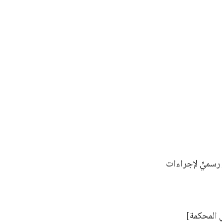
سميٍّ لإجراءات
 المحكمة]