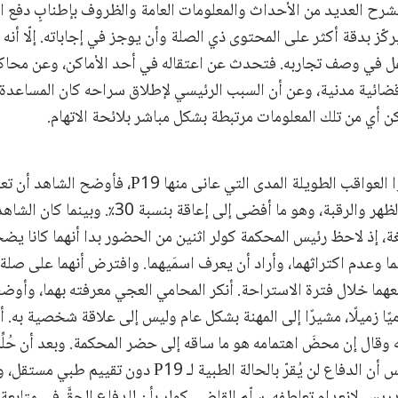
شرح العديد من الأحداث والمعلومات العامة والظروف بإطنابٍ دفع ال
ا من P19 أن يركّز بدقة أكثر على المحتوى ذي الصلة وأن يوجز في إجاباته. إلّا أنه
ْغل في وصف تجاربه. فتحدث عن اعتقاله في أحد الأماكن، وعن محاك
قضائية مدنية، وعن أن السبب الرئيسي لإطلاق سراحه كان المساعدة
كن أي من تلك المعلومات مرتبطة بشكل مباشر بلائحة الاتهام.
أراد القضاة أن يعرفوا العواقب الطويلة المدى التي عانى 
شديدة في الرأس والظهر والرقبة، وهو ما أفضى إلى إعاقة ب
ة، إذ لاحظ رئيس المحكمة كولر اثنين من الحضور بدا أنهما كانا يضح
ما وعدم اكتراثهما، وأراد أن يعرف اسمَيهما. وافترض أنهما على صلة
ما خلال فترة الاستراحة. أنكر المحامي العجي معرفته بهما، وأوض
ًا زميلًا، مشيرًا إلى المهنة بشكل عام وليس إلى علاقة شخصية به. أ
وقال إن محضَ اهتمامه هو ما ساقه إلى حضر المحكمة. وبعد أن حُلِّت
محامي الدفاع إندريس أن الدفاع لن يُقرّ بالحالة الطبية لـ 19
يس لانعدام تعاطفه. سلّم القاضي كولر بأن للدفاع الحقَّ في متابعة 