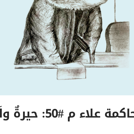
لاء م #50: حيرةٌ ولَبْسٌ