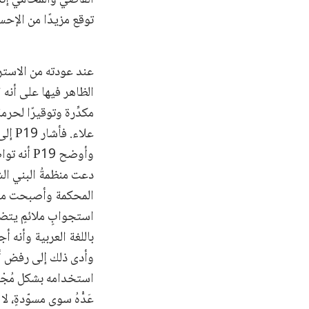
توقع مزيدًا من الإح
عند عودته من الاستر
الظاهر فيها على أنه 
مكدِّرة وتوقيرًا لحر
علاء
وأوضح 19
دعت منظمةُ البني الش
المحكمة وأصبحت متاحة
استجوابٍ ملائمٍ يتضم
باللغة العربية وأنه أ
وأدى ذلك إلى رفض أن ي
عَدُّهُ سوى مسوّدةٍ، ل