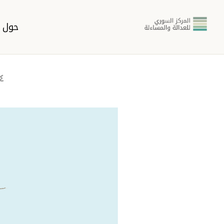
حول ا
١٤ سبت