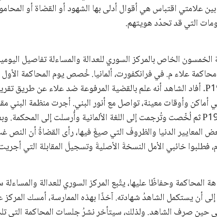
بين علامتي اقتباس هي أقوال أدلى بها الشهود أو القضاة أو المحام
ومات التي قد تحدّد هويتهم.
 الخمسون الخاص بالمركز السوري للعدالة والمساءلة تفاصيل اليومين 
 محاكمة علاء م. في فرانكفورت، ألمانيا. خُصص يوم المحاكمة الأول 
لاستجواب الشاهد P19. أفاد الشاهد أنه علم بالقضية المرفوعة ضد علاء عن طريق 
في أماكن وأوقات معينة، تواصل مع أنور البني. أجرت منظمة البني مقابل
عبر تطبيق زووم مع P19 ثم لُخّصت وتُرجمت إلى اللغة الألمانية وأُرسلت إلى المحكم
عض المعايير الدنيا والظروفَ التي صيغَ فيها، رأى القضاةُ أن النص غث
، فطلبوا خائبي الأمل النسخةَ الأصليةَ وتسجيلَ المقابلة التي أجري
اهة المحاكمة وحفاظًا عليها، يتّبع المركز السوري للعدالة والمساءلة
إلى أن يستكمل الشاهدُ شهادته. آخذًا بهذه الممارسة، أمسك المركز ع