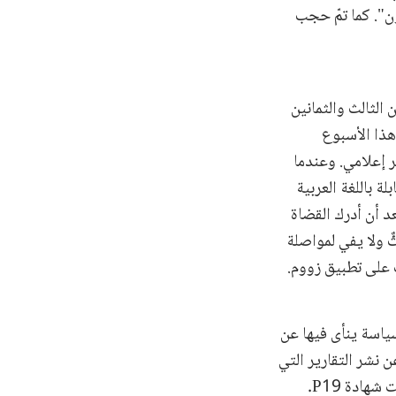
ون". كما تمّ حجب
الثالث والثمانين
هذا الأسبوع
تقرير إعلامي. وعندما
ة باللغة العربية
ة. وبعد أن أدرك القضاة
ٌّ ولا يفي لمواصلة
ت على تطبيق زووم.
 سياسة ينأى فيها عن
ن نشر التقارير التي
تفصل شهادة P19 إلى حين صرف الشاهد. ولذلك، سيتأخر نشرُ جلسات المحاكمة التي تلت شهادة P19.