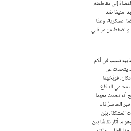
قضاةَ إلى مقاطعته.
 بدا منيعًا ضد
مة عسكرية، وعمّا
 والضغط من مراقبي
منها P19، فأوضح الشاهد أن تعذيبه تسبب في آلام
نسبة 30٪. وبينما كان الشاهد يتحدث عن
كان. فوبّخهما
 بمحامي الدفاع
ح أنه تحدث معهما
خبر الحاضرُ ذاك
 المشكلة، بيّن
P دون تقييم طبي مستقل، وهو ما أثار نقاشًا بين
هذا الطلب، ولكنه