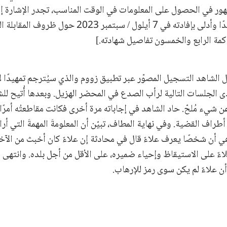
ر في الحصول على المعلومات في الوقت المناسب، تجدر الإشارة إلى
مة الرابع والخمسون تفاصيل شهادته.]
ل الشاهد التسجيل المصوّر عبر تطبيق زووم والذي سيُترجم تمهيدًا 
 الجلسات التالية لرأب الصدع في المحضر الهزيل. وبعدها أُتيح للش
شيء مُلحّ. حاد الشاهد في إجاباته مرة أخرى فكانت مقاطعتُه أمرًا لا 
اف القضية. وفي نهاية المطاف، تبيّن أن المعلومةَ المهمةَ التي أرا
هي أن شخصًا يعرف علاءً قال في محادثة إن علاءً كان أخبث من الآ
لسة، حث P19 علاءً على الاستيقاظ وإحياء ضميره، على الأقل من أجل بلده. وانته
ن علاءً لم يكن سوى رمز للإرهاب.