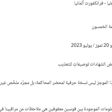
ليا - فرانكفورت ألمانيا
مة الخمسون
ض الشهادات توصيفاتٍ للتعذيب
ا الموجز ليس نسخة حرفية لمحضر المحاكمة؛ بل مجرّد ملخّص غير ر
علومات الموجودة بين قوسين معقوفين هي ملاحظات من مراقبينا في