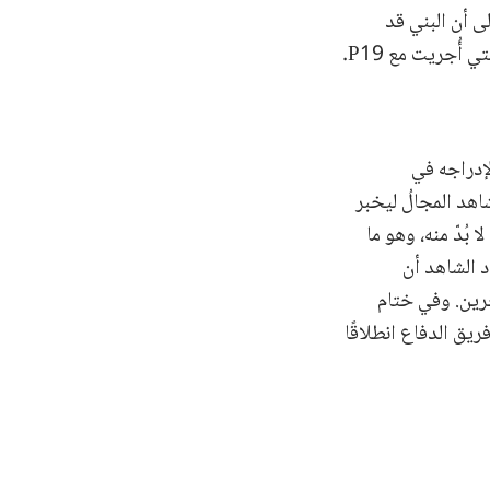
 أن البني قد
استُدعي بصفته شاهدًا وأدلى بإفادته في 7 أيلول / سبتمبر 2023 حول ظروف المقابلة التي أُجريت مع P19.
لإدراجه في
اهد المجالُ ليخبر
بُدّ منه، وهو ما
د الشاهد أن
خرين. وفي ختام
ى فريق الدفاع انطلاقًا