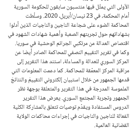
الأولى التي يمثُل فيها منتسبون سابقون للحكومة السورية
أمام المحكمة، في 23 نيسان/أبريل، 2020. وسلّطت
المحاكمة الضوء على شجاعة الناجين والناجيات الذين أدلوا
بشهاداتهم حول تجربتهم الصعبة وأهمية شهادات الشهود في
اقتصاص العدالة من مرتكبي الجرائم الوحشية في سوريا.
وكما في تقرير التقييم النصفي للمحاكمة الصادر أيضا عن
المركز السوري للعدالة والمساءلة، استند هذا التقرير إلى
مراقبة المركز المعمّقة للمحاكمة. كما دعمت المعلومات التي
قدمها الجمهور من خلال استبيان إلكتروني التقييمَ والنتائجَ
الملموسة المدرجة في هذا التقرير والمتعلقة بوجهة نظر
الجمهور وتجربة المجتمع السوري. يعرض هذا التقرير
الدروس المستفادة ويقدّم توصيات تتعلق بالمشاركة الكلية
الفعالة للناجين والناجيات في إجراءات محاكمات الولاية
القضائية العالمية.