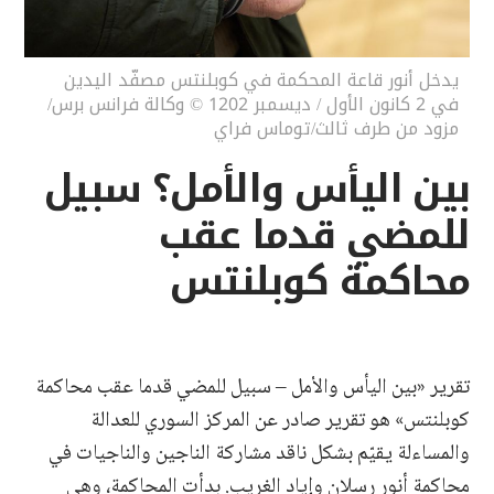
يدخل أنور قاعة المحكمة في كوبلنتس مصفّد اليدين
في 2 كانون الأول / ديسمبر 1202 © وكالة فرانس برس/
مزود من طرف ثالث/توماس فراي
بين اليأس والأمل؟ سبيل
للمضي قدما عقب
محاكمة كوبلنتس
تقرير «بين اليأس والأمل – سبيل للمضي قدما عقب محاكمة
كوبلنتس» هو تقرير صادر عن المركز السوري للعدالة
والمساءلة يقيّم بشكل ناقد مشاركة الناجين والناجيات في
محاكمة أنور رسلان وإياد الغريب. بدأت المحاكمة، وهي