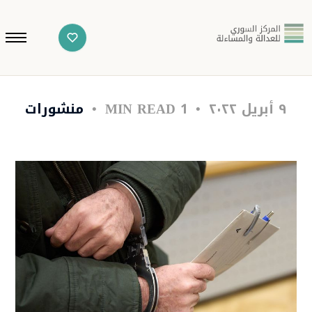
٩ أبريل ٢٠٢٢
1 MIN READ
منشورات