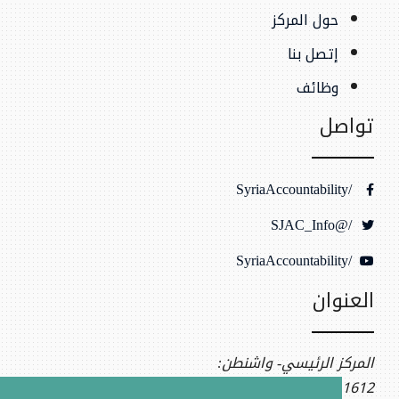
حول المركز
إتصل بنا
وظائف
تواصل
/SyriaAccountability
/@SJAC_Info
/SyriaAccountability
العنوان
المركز الرئيسي- واشنطن:
1612 K St NW, Ste 400