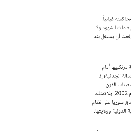
كمته غيابياً.
فادات الشهود ولا
دفاع عن رفعت أن يستغل بند
مرتكبيها أمام
لة الجنائية؛ إذ
عينات القرن
الماضي، ودخل نظام روما الأساسي الخاص بالمحكمة الجنائية الدولية حيز التنفيذ في عام 2002. ولا تمتلك
دّق سوريا على نظام
الدولية وولايتها.