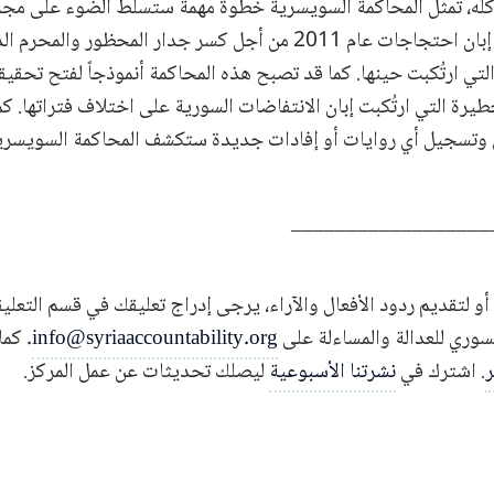
كله، تمثل المحاكمة السويسرية خطوة مهمة ستسلط الضوء على مجز
الجهود التي انطلقت إبان احتجاجات عام 2011 من أجل كسر جدار المحظو
تي ارتُكبت حينها. كما قد تصبح هذه المحاكمة أنموذجاً لفتح تحقيقا
يرة التي ارتُكبت إبان الانتفاضات السورية على اختلاف فتراتها.
ق وتسجيل أي روايات أو إفادات جديدة ستكشف المحاكمة السويسرية 
__________________
أو لتقديم ردود الأفعال والآراء، يرجى إدراج تعليقك في قسم التعليقا
لسوري للعدالة والمساءلة على
info@syriaaccountability.org
. كما
ر
. اشترك في
نشرتنا الأسبوعية
ليصلك تحديثات عن عمل المركز.