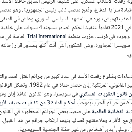
رفعت الانقلاب عسكرياً على شقيقه الرئيس السابق حافظ الأسد في عا
يادة سرايا الدفاع، ومُنح منصب نائب رئيس الجمهورية، وهو منص
ا
عقب تهميش دوره في المشهد السياسي السوري، وعاش في المنفى ف
في 2021 تفادياً لتنفيذ الحكم الصادر بسج
ناء وجوده في فرنسا، حرّرت منظمة
Trial International
العاملة في مجا
ي سويسرا المجاورة، وهي الشكوى التي آتت أُكلها بصدور قرار إحالته 
ادعاءات بضلوع رفعت الأسد في عدد كبير من جرائم القتل العمد والت
القاسية والاحتجاز غير القانوني، المرتكَبة إبّان 
 قانون العقوبات العسكري
في سويسرا، وهو القانون النافذ إبان وق
ات ضمن جرائم الحرب بموجب
أحكام المادة 3 من اتفاقيات جنيف الأربع
اية القضائية العالمية
على صعيد بعض الجرائم المحظورة في القانون ا
 مع الأفراد وملاحقتهم قضائيا بتهمة ارتكاب جرائم من هذا القبيل، ح
 وعلى أيدي أشخاص من غير حمَلة الجنسية السويسرية.