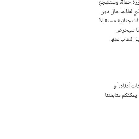
رة حماة، وستشجّع
ر والمحرم الذي لطالما حال دون
ت جنائية مستقبلاً
 كما سيحرص
النقاب عنها.
ت أدناه، أو
 يمكنكم متابعتنا