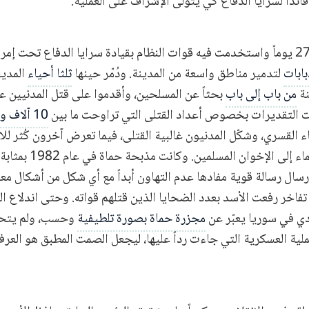
ئداً لسرايا الدفاع كي يتولى الإشراف على العملية.
بابات
لتدمير مناطق واسعة من المدينة. ودُمّر حينها
ثلثا أحياء
المدين
نة
من باب إلى باب
بحثاً عن المسلحين، وأقدموا على قتل المدنيين عشوا
ت التقديرات بخصوص أعداد القتلى التي تراوحت ما بين
10 آلاف و40 ألف قتيل
ء القسري، وشكّل المدنيون غالبية القتلى، فيما تعرض آخرون كُثر لل
بشبهة الانتماء إلى الإخوان ال
ل رسالة قوية مفادها عدم التهاون أبداً مع أي شكل من أشكال معا
ي في سوريا يعبّر عن
مجزرة حماة بصورة تلطيفية
وحسب، ولم يتحدث
عملية العسكرية التي جاءت رداً عليها، ليجعل الصمت المطبق هو العرف