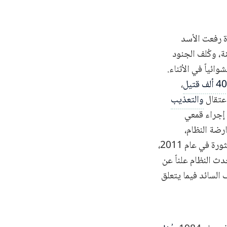
ة، وكُلف الجنود
ئياً في الأثناء.
،
اعتقال
والتعذيب
مسلمين. وكانت مذبحة حماة في عام 1982 بمثابة إجراء قمعي
رضة النظام،
وتحقيقاً لهذه الغاية، تفاخر رفعت الأسد بعدد الضحايا الذين قتلهم قواته. وحتى اندلاع الثورة في عام 2011،
 النظام علناً عن
 السائد فيما يتعلق