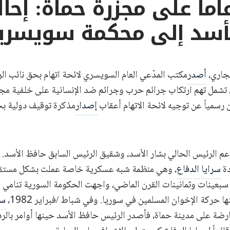
د 42 عاماً على مجزرة حماة: إحا
أسد إلى محكمة سويسري
أصدر
مكتب المدّعي العام السويسري لائحة اتهام بحق نائب ا
 تشمل تهم ارتكاب جرائم حرب وجرائم ضد الإنسانية على خلفية مج
إصدار
مذكرة توقيف دولية بحقه 
عم الرئيس الحالي بشار الأسد، وشقيق الرئيس السابق حافظ الأسد. 
سرايا الدفاع
، وهي منظمة شبه عسكرية خاصة عملت بشكل مستق
سبعينات وثمانينات القرن الماضي، واجهت الحكومة السورية تنامي 
ها حركة الإخوان المسلمين في سوريا. وفي شباط /فبراير 1982،
سي
رضة على مدينة حماة، فأصدر الرئيس حافظ الأسد حينها أوامر بالرد