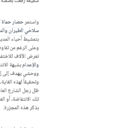
شقيقه رفعت بصفته قا
واستمر
حصار حماة
27 يوماً واستخدمت فيه قوات النظام بقيادة سرايا الدفاع تحت إمرة رفعت الأسد
سلاحَي الطيران والد
بتمشيط أحياء المدي
وعلى الرغم من تفاو
تعرض الآلاف للاختفا
والإعدام
ووحشي يهدف إلى إرسا
ظل رجل الشارع العاد
تلك الانتفاضة، أو ال
بذكر هذه المجزرة.