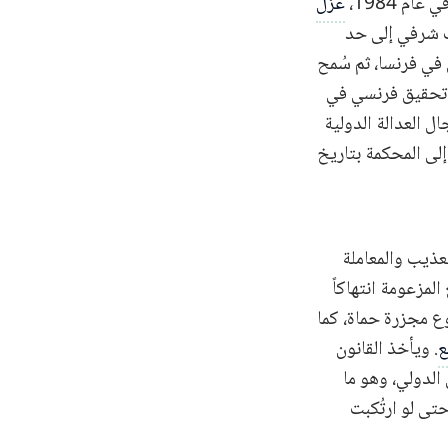
م 1984،
عُزل
ب شرفي إلى حد
ي فرنسا، ثم سُمح
نه 4 سنوات على خلفية تحقيق فرنسي في
ل العدالة الدولية
إلى المحكمة بتاريخ
عذيب والمعاملة
حصار حماة في عام 1982. وتشكل الوقائع المزعومة انتهاكاً
وع مجزرة حماة، كما
. ويأخذ القانون
لدولي، وهو ما
تى لو ارتُكبت