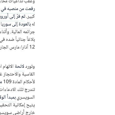
وعقب تداعيات محاولة 
رفعت من منصبه في
ق
كبير.
ثم فرّ إلى أوروب
له
بالعودة إلى سوريا
جرائمه المالية. وأث
بلاغاً جنائياً ضده ف
12 آذار/ مارس الجاري.
وتورد
لائحة
الاتهام 
لأحكام المادة 109
من
تندرج تلك الادعاء
السويسري
بمبدأ الول
يتيح إمكانية التحقيق
خارج أراضي سويسرا،