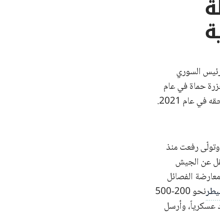
لة
ة
لرئيس السوري
زرة حماة في عام
في عام 2021.
وتولّى رفعت منذ
ل عن الجيش
معارضة الفصائل
طر
نحو 200-500
 عسكرياً، وأرسل