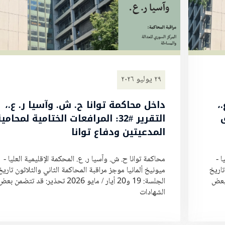
٢٩ يوليو ٢٠٢٦
،
داخل محاكمة توانا ح. ش. وآسيا ر. ع.،
ق
التقرير #32: المرافعات الختامية لمحامي
المدعيتين ودفاع توانا
ا -
محاكمة توانا ح. ش. وآسيا ر. ع. المحكمة الإقليمية العليا -
تاريخ
ميونيخ ألمانيا موجز مراقبة المحاكمة الثاني والثلاثون تاريخ
تتضمن بعض
الجلسة: 19 و20 أيار / مايو 2026 تحذير: قد تتضمن بع
الشهادات