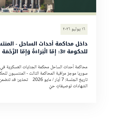
١٦ يوليو ٢٠٢٦
داخل محاكمة أحداث الساحل - المنت
للحكومة #3: إِمّا الْبَراءَةُ وَإِمّا الرَّحْمَة
محاكمة أحداث الساحل محكمة الجنايات العسكرية في
سوريا موجز مراقبة المحاكمة الثالث - المنتسبون للحك
تاريخ الجلسة: 7 أيار / مايو 2026 تحذير: 
الشهادات توصيفاتٍ حيّ