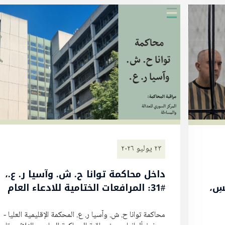
٢٣ يوليو ٢٠٢٦
داخل محاكمة توانا ح. ش. وآسيا ر. ع.،
َمْسِ،
#31: المرافعات الختامية للادعاء العام
محاكمة توانا ح. ش. وآسيا ر. ع. المحكمة الإقليمية العليا -