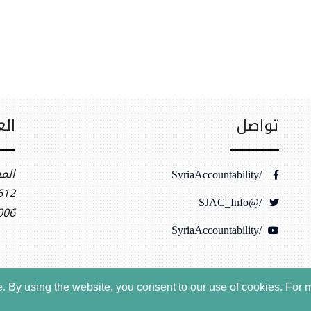
تواصل
الع
الم
/SyriaAccountability
t NW, Ste 400
/@SJAC_Info
006
/SyriaAccountability
 By using the website, you consent to our use of cookies.
For m