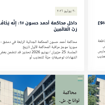
٣٠ يوليو ٢٠٢٦
ير #8: الأسبوع
داخل محاكمة أحمد حسون #1: إِنِّه يَخَا
رَبَّ الْعَالَمِينَ
قاطعة
محاكمة أحمد حسون المحكمة الجنائية الرابعة في دمشق -
س
سوريا موجز مراقبة المحاكمة الأول تاريخ
يخ الجلسة: 16 آذار / مارس
الجلسة: 25 حزيران / يونيو 2026 تحذير: قد تتضمن بعض
الشهادات توصيفاتٍ حيّةً للتعذيب أو