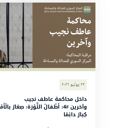
٢٣ يوليو ٢٠٢٦
داخل محاكمة عاطف نجيب
وآخرين #4: أَطْفالُ الثَّوْرَة: صِغارٌ بالْأ
كِبارٌ دائِمًا