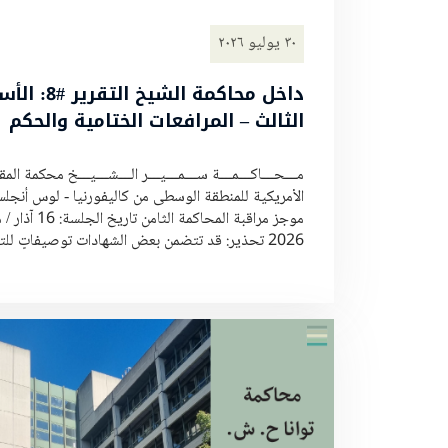
٣٠ يوليو ٢٠٢٦
داخل محاكمة الشيخ التقر
الثالث – المرافعات الختامية والحكم
مـــحـــاكـــمـــة ســـمـــيـــر الـــشـــيـــخ محكمة الم
الأمريكية للمنطقة الوسطى من كاليفورنيا - لوس أنجل
موجز مراقبة المحاكمة الثامن تار
2026 تحذير: قد تتضمن بعض الشهادات توصيفاتٍ للتعذيب