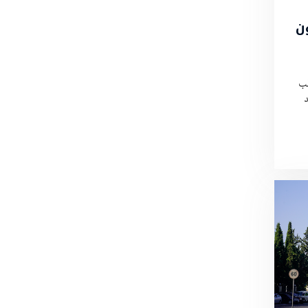
ن
لب
د