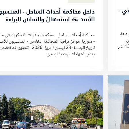
 الثاني –
داخل محاكمة أحداث الساحل - المنتسبو
للأسد #5: استمهالٌ والتماسُ البراءة
قاطعة
محاكمة أحداث الساحل محكمة الجنايات العسكرية في ح
س
- سوريا موجز مراقبة المحاكمة الخامس - المنتسبون للأس
موجز مراقبة المحاكمة السابع تاريخ الجلسة: 9 و12 و13 آذار
تاريخ الجلسة: 23 نيسان / أبريل 2026 تحذير: قد تتضمن
بعض الشهادات توصيفاتٍ حيّ