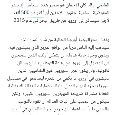
الماضي
. وقد كان الإخفاق هو مصير هذه السياسة، إذ تقدّر
المفوضية السامية لحقوق اللاجئين أن
أكثر من 500 ألف
لاجئ سيسافر إلى أوروبا عن طريق البحر في عام 2015.
وتقلل إستراتيجية أوروبا الحالية من شأن المدى الذي
سيذهب إليه الناس هرباً من الواقع المرير الذي يعيشون فيه.
وبدون وجود خطة شاملة، لن يتمكّن أولئك الذين ينجحون
في الوصول إلى أوروبا من إعادة التوطين باتباع وسائل
قانونية، ولن يكون لدى السوريين غير النظاميين الذين
يعيشون في أوروبا ما يكفي من القدرة ليساهموا في مستقبل
سوريا بمجرّد انتهاء القتال. وتطلب عمليات العدالة الانتقالية
الفعالة مشاركة شريحة المهجّرين السوريين الكبيرة، ولكن
سيكون من الصعب على آليات العدالة أن تقوم بالتوعية
والسعي طلباً لمساهمة المهاجرين غير النظاميين في أوروبا.