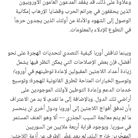
وعلاوة على ذلك، قد يفقد المدّعون العامون الأوروبيون
الذين يحققون في جرائم الحرب وقضايا الإرهاب إمكانية
الوصول إلى الشهود والأدلة من أولئك الذين يجدون حرجاً
في التطوع للإدلاء بالمعلومات.
وبينما تناقش أوربا كيفية التصدي لتحديات الهجرة على نحو
أفضل، فإن بعض الإصلاحات التي يمكن النظر فيها يشمل
زيادة أعداد اللاجئين المقبولين لإعادة توطينهم في أوروبا؛
وتوسيع الخيارات المتاحة للطرق القانونية للهجرة؛ وتوسيع
خدمات الدعم وإعادة التوطين لأولئك الموجودين على
أراضي تلك الدول. وبالإضافة إلى ما تقدم، لا بد من الاعتراف
بأن تدفق أفواج اللاجئين إلى أوروبا ودول أخرى لن ينحسر
ما لم يتم معالجة السبب الجذري — ألا وهو العنف المستمر
في سوريا. وبوجود قرابة أربعة ملايين من السوريين
المهجّرين خارج البلد، لم يعد غضّ الطرف عن أزمة اللاجئين