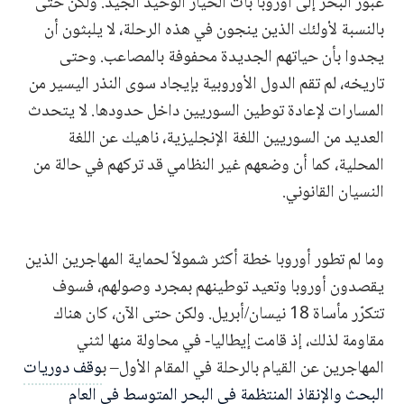
عبور البحر إلى أوروبا بات الخيار الوحيد الجيد. ولكن حتى
بالنسبة لأولئك الذين ينجون في هذه الرحلة، لا يلبثون أن
يجدوا بأن حياتهم الجديدة محفوفة بالمصاعب. وحتى
تاريخه، لم تقم الدول الأوروبية بإيجاد سوى النذر اليسير من
المسارات لإعادة توطين السوريين داخل حدودها. لا يتحدث
العديد من السوريين اللغة الإنجليزية، ناهيك عن اللغة
المحلية، كما أن وضعهم غير النظامي قد تركهم في حالة من
النسيان القانوني.
وما لم تطور أوروبا خطة أكثر شمولاً لحماية المهاجرين الذين
يقصدون أوروبا وتعيد توطينهم بمجرد وصولهم، فسوف
تتكرّر مأساة 18 نيسان/أبريل. ولكن حتى الآن، كان هناك
مقاومة لذلك، إذ قامت إيطاليا- في محاولة منها لثني
المهاجرين عن القيام بالرحلة في المقام الأول– ب
وقف دوريات
البحث والإنقاذ المنتظمة في البحر المتوسط في العام