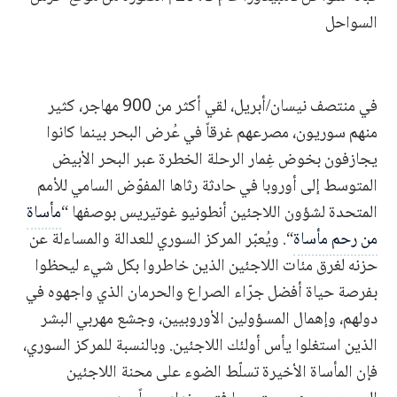
السواحل
في منتصف نيسان/أبريل، لقي أكثر من 900 مهاجر، كثير
منهم سوريون، مصرعهم غرقاً في عُرض البحر بينما كانوا
يجازفون بخوض غِمار الرحلة الخطرة عبر البحر الأبيض
المتوسط إلى أوروبا في حادثة رثاها المفوّض السامي للأمم
المتحدة لشؤون اللاجئين أنطونيو غوتيريس بوصفها “
مأساة
من رحم مأساة
“. ويُعبّر المركز السوري للعدالة والمساءلة عن
حزنه لغرق مئات اللاجئين الذين خاطروا بكل شيء ليحظوا
بفرصة حياة أفضل جرّاء الصراع والحرمان الذي واجهوه في
دولهم، وإهمال المسؤولين الأوروبيين، وجشع مهربي البشر
الذين استغلوا يأس أولئك اللاجئين. وبالنسبة للمركز السوري،
فإن المأساة الأخيرة تسلّط الضوء على محنة اللاجئين