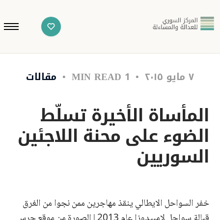
٧ مايو ٢٠١٥
1 MIN READ
مقالات
المأساة الأخيرة تسلّط
الضوء على محنة اللاجئين
السوريين
خفر السواحل الايطالي ينقذ مهاجرين ممن نجوا من الغرق
قبالة سواحل لامبيدوزا عام 2013 | الصورة من موقع حرس