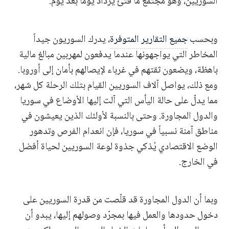
السوريين، وهو مجتمع ما فتئ يزداد يوماً بعد يوم.
وبحسب
جميع التقارير المتوفرة
، يدرك السوريون جيداً
المخاطر التي يواجهونها عندما يدفعون لمهربين مبالغ مالية
باهظة، ويضعون ثقتهم في غرباء لإيصالهم بأمان إلى أوروبا.
ومع ذلك، يواصل آلاف السوريين القيام بتلك الرحلة كل شهر،
مما يدلّ على حالة اليأس التي آلت إليها الأوضاع في سوريا
والدول المجاورة. وحتى بالنسبة لأولئك الذين يعيشون في
مناطق آمنة نسبياً في سوريا، فإن انعدام الفرص وتدهور
الوضع الاقتصادي يُذكي جذوة لوعة السوريين لحياة أفضل
في الخارج.
وبما أن الدول المجاورة قد قلّصت من قدرة السوريين على
دخول حدودها والعمل فيها بمجرّد وصولهم إليها، يبدو أن