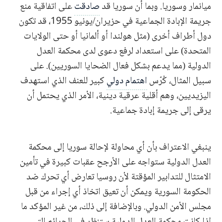
ميانمار وسوريا. وبما أن سوريا قد
صادقت
على اتفاقية منع
جريمة الإبادة الجماعية في حزيران/يونيو 1955، قد تكون
دول أطراف أخرى (مثل هولندا أو ألمانيا أو حتى الولايات
المتحدة) على استعداد لرفع دعوى لدى محكمة العدل
الدولية (مما يدعم بشكل فعال الضحايا السوريين). على
سبيل المثال، كُرّس
اهتمام دولي
كبير للعنف الذي استهدف
اليزيديين، وهم أقلية عرقية دينية، الأمر الذي يحتمل أن
يرقى إلى جريمة إبادة جماعية.
ينبغي الاعتراف بأن أي محاولة لإحالة سوريا إلى محكمة
العدل الدولية ستواجه على الأرجح عقبات كبيرة في تأمين
الامتثال للتدابير المؤقتة لأن روسيا تعارض أي تحرك ضد
الحكومة السورية ويمكن أن تعيق اتخاذ أي إجراء من قبل
مجلس الأمن الدولي. وبالإضافة إلى ذلك، من غير المؤكد ما
إذا كانت محكمة العدل الدولية ستنظر في الجرائم التي