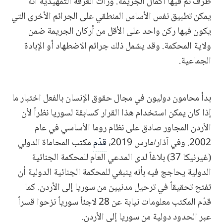
طرف تم فيها اكمال الجريمة. ورأت الغرفة التمهيدية أنه
يمكن تطبيق نفس الأساس المنطقي على الجرائم الأخرى التي
يكون فيها ركن واحد على الأقل من أركان الجريمة ضمن
ولاية المحكمة. وقد يشمل ذلك جرائم الاضطهاد أو الإبادة
الجماعية.
بدأ محامون دوليون في مجال حقوق الإنسان بالفعل اختبار ما
إذا كان يمكن استخدام هذا القرار كسابقة لسوريا نظراً لأن
الأردن المجاور صادق على نظام روما الأساسي في عام
2002. وفي آذار/مارس 2019،
قدّم
مكتب المحاماة الدولي
(غيرنيكا 37) بلاغاً لدى المدعي العام للمحكمة الجنائية
الدولية يحاجج فيه بأنه ينبغي للمحكمة الجنائية الدولية أن
تفتح تحقيقاً في ترحيل مدنيين من سوريا إلى الأردن. كما
قدّم المكتب معلومات نيابة عن 28 لاجئاً سورياً نزحوا قسراً
عبر الحدود دولية من سوريا إلى الأردن.