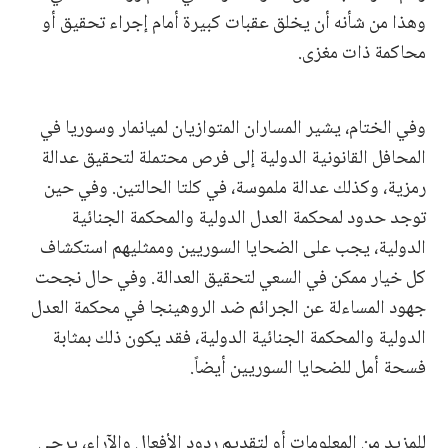
وهذا من شأنه أن يخلق عقبات كبيرة أمام إجراء تحقيق أو
محاكمة ذات مغزى.
وفي الختام، يشير المساران المتوازيان لميانمار وسوريا في
المحافل القانونية الدولية إلى فرص محتملة لتحقيق عدالة
رمزية، وكذلك عدالة ملموسة، في كلتا الحالتين. وفي حين
توجد حدود لمحكمة العدل الدولية والمحكمة الجنائية
الدولية، يجب على الضحايا السوريين وممثليهم استكشاف
كل خيار ممكن في السعي لتحقيق العدالة. وفي حال نجحت
جهود المساءلة عن الجرائم ضد الروهينجا في محكمة العدل
الدولية والمحكمة الجنائية الدولية، فقد يكون ذلك بمثابة
فسحة أمل للضحايا السوريين أيضاً.
للمزيد من المعلومات أو لتقديم ردود الأفعال والآراء، يرجى