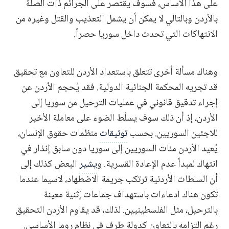
على هذا الأساس، فسوف يقتصر على الجرائم ذات الصلة
بالأردن وبالتالي لا يمكن أن يشمل التعذيب والقتل وغيره من
الانتهاكات التي تحدث داخل سوريا حصراً.
وهناك مسألة أخرى تتعلق باستعداد الأردن للتعاون مع تحقيق
قد تجريه المحكمة الجنائية الدولية. فقد يُحجم الأردن عن
إجراء تدقيق قانوني في عمليات الترحيل من سوريا إلى
الأردن، إذ أن ذلك سوف يسلّط الضوء على معاملة الأخير
للاجئين السوريين. بحسب
توثيقات
منظمات حقوق الإنسان،
يُعيد الأردن مئات السوريين إلى سوريا دون سابق إنذار في
انتهاك لمبدأ عدم الإعادة القسرية. و
يشير
البعض كذلك إلى
أن السلطات الأردنية ترتكب جريمة الاضطهاد، لاسيما عندما
تكون هناك ادعاءات باستهداف جماعات إثنية معينة
بالترحيل، مثل الفلسطينيين. لذلك، قد يقاوم الأردن التحقيق
رغم التزامه بالتعاون كدولة طرف في نظام روما الأساسي.