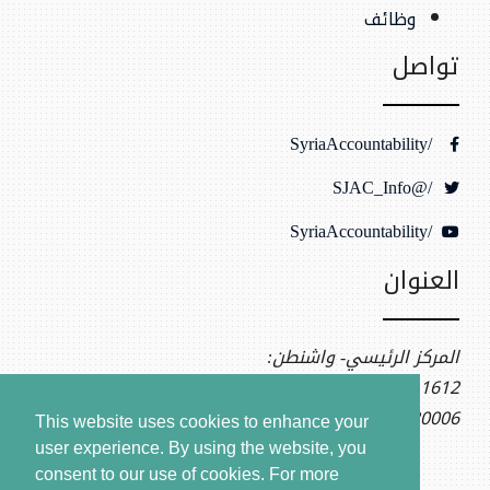
وظائف
تواصل
/SyriaAccountability
/@SJAC_Info
/SyriaAccountability
العنوان
المركز الرئيسي- واشنطن:
1612 K St NW, Ste 400
Washington, DC 20006
This website uses cookies to enhance your
user experience. By using the website, you
consent to our use of cookies.
For more