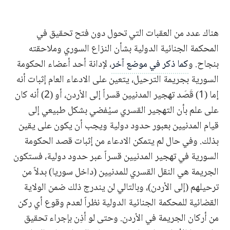
هناك عدد من العقبات التي تحول دون فتح تحقيق في
المحكمة الجنائية الدولية بشأن النزاع السوري وملاحقته
بنجاح. و
كما ذكر في موضع آخر
، لإدانة أحد أعضاء الحكومة
السورية بجريمة الترحيل، يتعين على الادعاء العام إثبات أنه
إما (1) قَصَد تهجير المدنيين قسراً إلى الأردن، أو (2) أنه كان
على علم بأن التهجير القسري سيُفضي بشكل طبيعي إلى
قيام المدنيين بعبور حدود دولية ويجب أن يكون على يقين
بذلك. وفي حال لم يتمكن الادعاء من إثبات قصد الحكومة
السورية في تهجير المدنيين قسراً عبر حدود دولية، فستكون
الجريمة هي النقل القسري للمدنيين (داخل سوريا) بدلاً من
ترحيلهم (إلى الأردن)، وبالتالي لن يندرج ذلك ضمن الولاية
القضائية للمحكمة الجنائية الدولية نظراً لعدم وقوع أي ركن
من أركان الجريمة في الأردن. وحتى لو أذِن بإجراء تحقيق