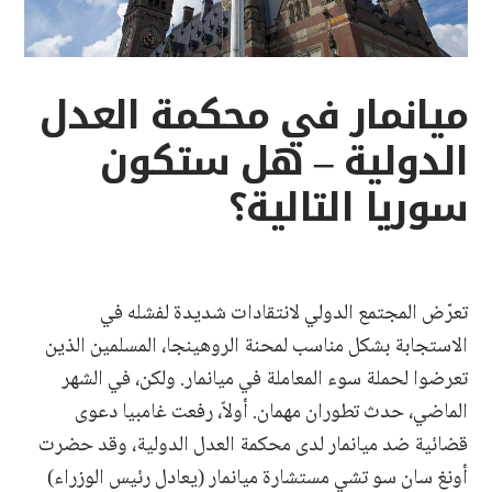
ميانمار في محكمة العدل
الدولية – هل ستكون
سوريا التالية؟
تعرّض المجتمع الدولي لانتقادات شديدة لفشله في
الاستجابة بشكل مناسب لمحنة الروهينجا، المسلمين الذين
تعرضوا لحملة سوء المعاملة في ميانمار. ولكن، في الشهر
الماضي، حدث تطوران مهمان. أولاً، رفعت غامبيا دعوى
قضائية ضد ميانمار لدى محكمة العدل الدولية، وقد حضرت
أونغ سان سو تشي مستشارة ميانمار (يعادل رئيس الوزراء)