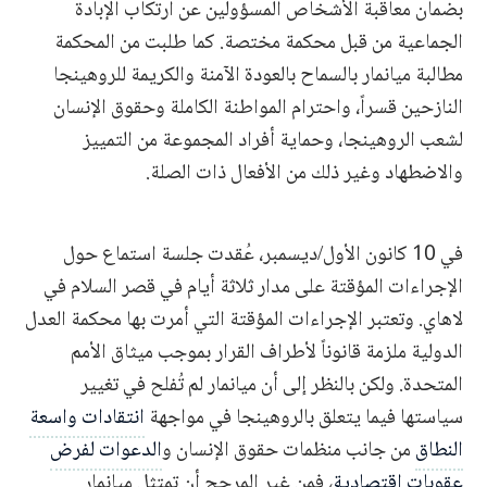
بضمان معاقبة الأشخاص المسؤولين عن ارتكاب الإبادة
الجماعية من قبل محكمة مختصة. كما طلبت من المحكمة
مطالبة ميانمار بالسماح بالعودة الآمنة والكريمة للروهينجا
النازحين قسراً، واحترام المواطنة الكاملة وحقوق الإنسان
لشعب الروهينجا، وحماية أفراد المجموعة من التمييز
والاضطهاد وغير ذلك من الأفعال ذات الصلة.
في 10 كانون الأول/ديسمبر، عُقدت جلسة استماع حول
الإجراءات المؤقتة على مدار ثلاثة أيام في قصر السلام في
لاهاي. وتعتبر الإجراءات المؤقتة التي أمرت بها محكمة العدل
الدولية ملزمة قانوناً لأطراف القرار بموجب ميثاق الأمم
المتحدة. ولكن بالنظر إلى أن ميانمار لم تُفلح في تغيير
سياستها فيما يتعلق بالروهينجا في مواجهة
انتقادات واسعة
النطاق
من جانب منظمات حقوق الإنسان و
الدعوات لفرض
عقوبات اقتصادية
، فمن غير المرجح أن تمتثل ميانمار