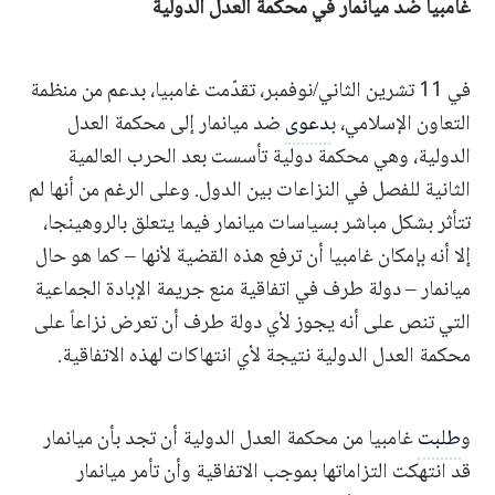
غامبيا ضد ميانمار في محكمة العدل الدولية
في 11 تشرين الثاني/نوفمبر، تقدّمت غامبيا، بدعم من منظمة
التعاون الإسلامي، ب
دعوى
ضد ميانمار إلى محكمة العدل
الدولية، وهي محكمة دولية تأسست بعد الحرب العالمية
الثانية للفصل في النزاعات بين الدول. وعلى الرغم من أنها لم
تتأثر بشكل مباشر بسياسات ميانمار فيما يتعلق بالروهينجا،
إلا أنه بإمكان غامبيا أن ترفع هذه القضية لأنها – كما هو حال
ميانمار – دولة طرف في اتفاقية منع جريمة الإبادة الجماعية
التي تنص على أنه يجوز لأي دولة طرف أن تعرض نزاعاً على
محكمة العدل الدولية نتيجة لأي انتهاكات لهذه الاتفاقية.
و
طلبت
غامبيا من محكمة العدل الدولية أن تجد بأن ميانمار
قد انتهكت التزاماتها بموجب الاتفاقية وأن تأمر ميانمار