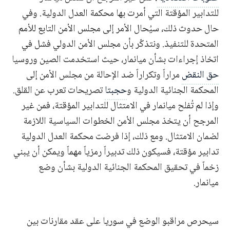
للتدابير المؤقتة التي أمرت بها محكمة العدل الدولية. وفي
حال حدوث ذلك، سيُحال الأمر إلى مجلس الأمن التابع للأمم
المتحدة للتنفيذ. ونتذكّر بأن مجلس الأمن الدولي فشل في
اتخاذ إجراءات بشأن ميانمار، حيث استخدمت الصين وروسيا
حق النقض
مراراً وتكراراً ضد الإحالة من مجلس الأمن إلى
المحكمة الجنائية الدولية و
حجبتا
تصريحات تعرب عن القلق.
وإذا لم تُفلح ميانمار في الامتثال للتدابير المؤقتة، فمن غير
المرجح أن يتخذ مجلس الأمن الخطوات السياسية اللازمة
لضمان الامتثال. ومع ذلك، إذا فرضت محكمة العدل الدولية
تدابير مؤقتة، فسيكون ذلك تدبيراً رمزياً مهماً ويمكن أن يبني
زخماً في تحقيق المحكمة الجنائية الدولية بشأن وضع
ميانمار.
سيحرص مراقبو الوضع في سوريا على عقد مقارنات بين