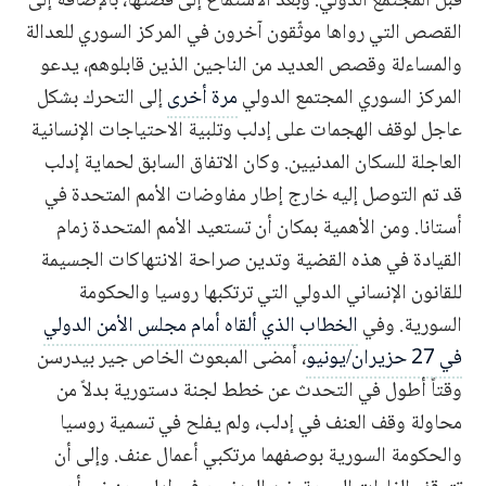
قبل المجتمع الدولي. وبعد الاستماع إلى قصتها، بالإضافة إلى
القصص التي رواها موثّقون آخرون في المركز السوري للعدالة
والمساءلة وقصص العديد من الناجين الذين قابلوهم، يدعو
المركز السوري المجتمع الدولي
مرة أخرى
إلى التحرك بشكل
عاجل لوقف الهجمات على إدلب وتلبية الاحتياجات الإنسانية
العاجلة للسكان المدنيين. وكان الاتفاق السابق لحماية إدلب
قد تم التوصل إليه خارج إطار مفاوضات الأمم المتحدة في
أستانا. ومن الأهمية بمكان أن تستعيد الأمم المتحدة زمام
القيادة في هذه القضية وتدين صراحة الانتهاكات الجسيمة
للقانون الإنساني الدولي التي ترتكبها روسيا والحكومة
السورية. وفي
الخطاب الذي ألقاه أمام مجلس الأمن الدولي
في 27 حزيران/يونيو
، أمضى المبعوث الخاص جير بيدرسن
وقتاً أطول في التحدث عن خطط لجنة دستورية بدلاً من
محاولة وقف العنف في إدلب، ولم يفلح في تسمية روسيا
والحكومة السورية بوصفهما مرتكبي أعمال عنف. وإلى أن