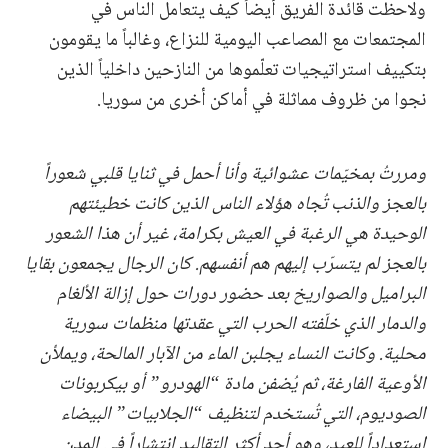
ولاحظت قائدة الفريق أيضاً كيف يتعامل الناس في
المجتمعات مع المصاعب اليومية للنزاع، وغالباً ما يقومون
بتكييف استراتيجيات تعلّموها من النازحين داخلياً الذين
نجوا من ظروف مماثلة في أماكن أخرى من سوريا.
ومررتُ بمخيّمات عشوائية وأنا أحمل في ثنايا قلبي شعوراً
بالعجز والذنب تُجاه هؤلاء الناس الذين كانت خطيئتهم
الوحيدة هي الرغبة في العيش بكرامة، غير أن هذا الشعور
بالعجز لم يتسرّب إليهم هم أنفسهم. كان الرجال يجمعون بقايا
البراميل والصواريخ بعد حضور دورات حول إزالة الألغام
والدمار الذي خلّفته الحرب التي عقدتها منظمات سورية
محلية. وكانت النساء يجلبن الماء من الآبار المالحة، ويملأن
الأوعية الفارغة، ثم يُضفن مادة “الهودرو” أو بيكربونات
الصوديوم، التي تُستخدم لتنظيف “الجلابيات” البيضاء
استعداداً للعيد، وهو أحد أكثر التقاليد انتشاراً في المدن