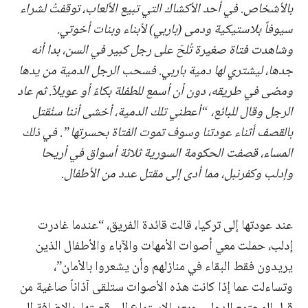
بالأشخاص. في أحد الأكشاك التي تبيع الألعاب، توقفتُ لشراء
سيوفاً بلاستيكية ودمى (باربي) لأبناء وبنات أخوتي.
وشاهدت فتاة صغيرة تُلحّ على رجل كبير في السن، بدا أنه
جدها، ليشتري لها دمية باربي. فسحب الرجل الدمية من يدها
ومضى في طريقه، دون أن أسمع للطفلة بكاءً أو عويلاً. ثم عاد
الرجل وقال للبائع، “أعطني تلك الدمية، أخشى أننا سنُقتل
بالقصف أثناء عودتنا وسوف تموت الفتاة بحسرتها”. في ذلك
المساء، قصفت الحكومة السورية ثلاثة أسواق في أريحا
وإدلب وكفرنبل، مما أدى إلى مقتل عدد من الأطفال
.
عند عودتها إلى تركيا، قالت قائدة الفريق، “عندما غادرت
إدلب، حملت معي أصوات الأمهات والآباء والأطفال الذين
يريدون فقط البقاء في منازلهم وأن يشعروا بالأمان”،
وتساءلت عما إذا كانت هذه الأصوات ستلقى آذاناً صاغية من