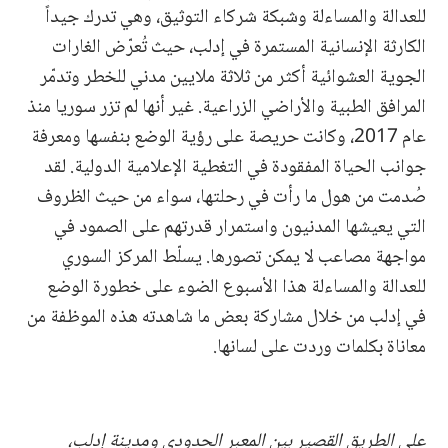
للعدالة والمساءلة وشبكة شركاء التوثيق، وهي تدرك جيداً
الكارثة الإنسانية المستمرة في إدلب، حيث تُعرّض الغارات
الجوية العشوائية أكثر من ثلاثة ملايين مدني للخطر وتدمّر
المرافق الطبية والأراضي الزراعية. غير أنها لم تزر سوريا منذ
عام 2017، وكانت حريصة على رؤية الوضع بنفسها ومعرفة
جوانب الحياة المفقودة في التغطية الإعلامية الدولية. لقد
صُدمت من هول ما رأت في رحلتها، سواء من حيث الظروف
التي يعيشها المدنيون واستمرار قدرتهم على الصمود في
مواجهة مصاعب لا يمكن تصورها. يسلّط المركز السوري
للعدالة والمساءلة هذا الأسبوع الضوء على خطورة الوضع
في إدلب من خلال مشاركة بعض ما شاهدته هذه الموظفة من
معاناة بكلمات وردت على لسانها.
على الطريق القصير بين المعبر الحدودي ومدينة إدلب،