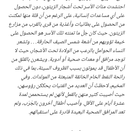
احتشدت مئات الأسر تحت أشجار الزيتون، دون الحصول
على أي مساعدات إنسانية، على الرغم من أن قلة منها تمكنت
من الحصول على بطانيات وأغذية من قرى بالقرب من مزارع
الزيتون. حيث كان جلّ ما تمنته تلك الأسر هو الحصول على
خيمة تؤويهم من أشعة شمس الصيف الحارقة. . . وتشعر
النساء الحوامل بالرعب من الولادة تحت الأشجار، حيث لا
توجد مرافق أو معدات صحية أو أدوية. ويشعرن بالقلق من
أن الأطفال قد يموتون بسبب الظروف السيئة، بما في ذلك
رائحة النفط الخام الخانقة المنبعثة من المولدات. وفي
المخيم، لاحظتُ أن العديد من الفتيات يحككن رؤوسهن،
حيث أصيبت كثير منهن بالقمل لأنهن لم يستحممن لمدة
عشرة أيام على الأقل. وأصيب أطفال آخرون بالجَرَب، ولم
تعد المرافق الصحية البعيدة قادرة على استقبالهم.