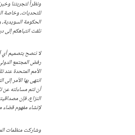
ونظراً لتجربتنا وخبر
للتحديات، وخاصة الدر
الحكومة السويدية، و
نلفت انتباهكم إلى د
لا ننصح بتصميم أي آ
رفض المجتمع الدولي 
الأمم المتحدة عند تل
انتهى بها الأمر إلى
أن تتم مساءلته عن تل
النزاع، فإن مصداقيت
لإنشاء مفهوم قضاء م
وشاركت منظمات المجت