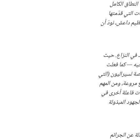
النطاق الكامل
ت التي قدّمتها
ظيم داعش، نودّ أن
د في النزاع. حيث
جيه — كما فعلت
صة لسيراليون (التي
 مروعة، ومن المهم
هات فاعلة أخرى في
جهود المبذولة
لة عن الجرائم