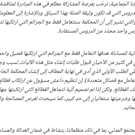
تنا الجماعية، نرحّب بفرصة المشاركة معكم في هذه المبادرة لمناقشة 
وس التي قد تكون وثيقة الصلة بهذا السياق. وبالإشارة إلى المعلوما
التي تشير إلى أن المحكمة ستتعامل فقط مع الجرائم التي ارتكبها تن
رس واحد محدّد من الدروس المستفادة.
لية للمساءلة هدفها التعامل فقط مع الجرائم التي ارتكبها فصيل واح
في كثير من الأحيان قبول طلبات إنشاء مثل هذه الآليات، لسبب و
قّي الطلب الأولي الذي أدى في نهاية المطاف إلى إنشاء المحكمة الخا
 التعامل مع فصائل متعددة). إن تنظيم داعش مسؤول عن ارتكاب فظائع
ك الفظائع. ولكن إذا تم تصميم آلية لتجاهل الفظائع التي ارتكبتها ج
ها وشرعيتها ستعانيان إلى حدٍ كبير، كما سيحدث لفرص المصالحة وال
حايد.
مع المدني، بما في ذلك منظماتنا، بنشاط في ضمان العدالة والمساء