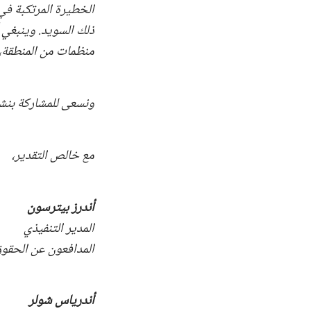
الخطيرة المرتكبة في 
ذلك السويد. وينبغي 
منظمات من المنطقة، 
ونسعى للمشاركة بنشا
مع خالص التقدير،
أندرز بيترسون
المدير التنفيذي
المدافعون عن الحقوق
أندرياس شولر