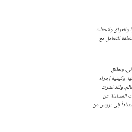
يا والعراق ولاحظت
نطقة للتعامل مع
ئي، ونطاق
ا، وكيفية إجراء
عالم. ولقد نشرت
ات المساءلة عن
تناداً إلى دروس من