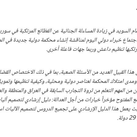
ام السويد في زيادة المساءلة الجنائية عن الفظائع المرتكبة في سور
جتماع خبراء دولي اليوم لمناقشة إنشاء محكمة دولية جديدة في الم
ارتكبها تنظيم داعش وربما جهات فاعلة أخرى.
ذا القبيل العديد من الأسئلة الصعبة، بما في ذلك الاختصاص القضا
ومدى امتلاك المحكمة لعناصر دولية ومحلية، وكيفية تنظيمها وتمويله
ن من المهم التعلم من ثروة التجارب السابقة في العراق والمنطقة وال
مع المفتوح مؤخراً خيارات من أجل العدالة: دليل إرشادي لتصميم آلي
ث يعمل هذا الدليل الإرشادي على تجميع الدروس لتصميم الآليات اس