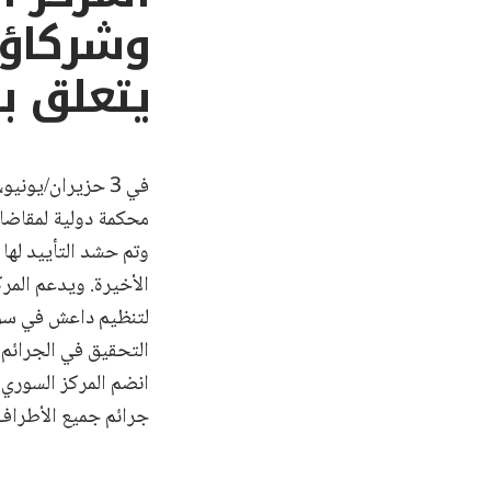
وشركاؤه
يتعلق ب
في 3 حزيران/يونيو، التقى ممثلون من إحدى عشرة دولة أوروبية
محكمة دولية لمقاضاة
وتم حشد التأييد لها 
الأخيرة. ويدعم المر
لتنظيم داعش في سوري
التحقيق في الجرائم ا
انضم المركز السوري 
جرائم جميع الأطراف، 