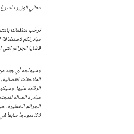
معالي الوزير دامبرغ،
ترحّب منظماتنا باهتم
مبادرتكم لاستضافة ا
قضايا الجرائم التي 
وسيواجه أي جهد من ه
الملاحقات القضائية، 
الرقابة عليها. وسيكو
مبادرة العدالة للمجت
الجرائم الخطيرة، حي
33 نموذجاً سابقاً في 29 دولة.