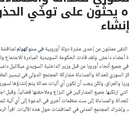
 يحثّون على توخّي الحذر
إنشاء
في ستوكهولم
لمناقشة إ
 أعضاء داعش. ولقد قادت الحكومة السويدية المبادرة للاجتماع ول
في جميع أنحاء أوروبا من قبل وزير الداخلية السويدي ميكائيل دامب
كز السوري للعدالة والمساءلة مشاركة المجتمع الدولي في تيسير المل
ا والعراق، ولكن يجب أن تكون أي آليات عدالة يتم إنشاؤها لسوريا
لتي ارتكبها جميع المشاركين في النزاع وملاحقتها قضائياً. وقبل اجت
للعدالة والمساءلة إلى ست منظمات أخرى في الدعوة إلى أي آلية للم
وإشراك المجتمع المدني في المناقشات حول هذه الآليات. اقرأ الرسال