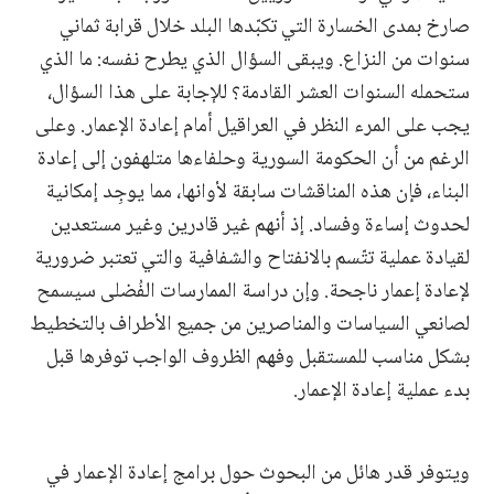
صارخ بمدى الخسارة التي تكبّدها البلد خلال قرابة ثماني
سنوات من النزاع. ويبقى السؤال الذي يطرح نفسه: ما الذي
ستحمله السنوات العشر القادمة؟ للإجابة على هذا السؤال،
يجب على المرء النظر في العراقيل أمام إعادة الإعمار. وعلى
الرغم من أن الحكومة السورية وحلفاءها متلهفون إلى إعادة
البناء، فإن هذه المناقشات سابقة لأوانها، مما يوجِد إمكانية
لحدوث إساءة وفساد. إذ أنهم غير قادرين وغير مستعدين
لقيادة عملية تتّسم بالانفتاح والشفافية والتي تعتبر ضرورية
لإعادة إعمار ناجحة. وإن دراسة الممارسات الفُضلى سيسمح
لصانعي السياسات والمناصرين من جميع الأطراف بالتخطيط
بشكل مناسب للمستقبل وفهم الظروف الواجب توفرها قبل
بدء عملية إعادة الإعمار.
ويتوفر قدر هائل من البحوث حول برامج إعادة الإعمار في