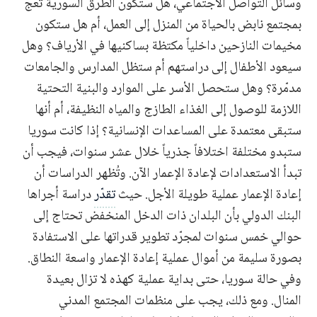
وسائل التواصل الاجتماعي، هل ستكون الطرق السورية تعجّ
بمجتمع نابض بالحياة من المنزل إلى العمل، أم هل ستكون
مخيمات النازحين داخلياً مكتظة بساكنيها في الأرياف؟ وهل
سيعود الأطفال إلى دراستهم أم ستظل المدارس والجامعات
مدمّرة؟ وهل ستحصل الأسر على الموارد والبنية التحتية
اللازمة للوصول إلى الغذاء الطازج والمياه النظيفة، أم أنها
ستبقى معتمدة على المساعدات الإنسانية؟ إذا كانت سوريا
ستبدو مختلفة اختلافاً جذرياً خلال عشر سنوات، فيجب أن
تبدأ الاستعدادات لإعادة الإعمار الآن. وتُظهر الدراسات أن
إعادة الإعمار عملية طويلة الأجل. حيث
تقدّر
دراسة أجراها
البنك الدولي بأن البلدان ذات الدخل المنخفض تحتاج إلى
حوالي خمس سنوات لمجرّد تطوير قدراتها على الاستفادة
بصورة سليمة من أموال عملية إعادة الإعمار واسعة النطاق.
وفي حالة سوريا، حتى بداية عملية كهذه لا تزال بعيدة
المنال. ومع ذلك، يجب على منظمات المجتمع المدني