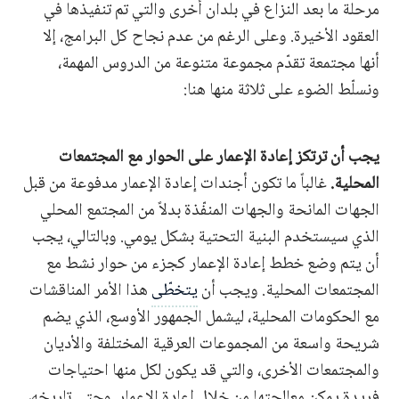
مرحلة ما بعد النزاع في بلدان أخرى والتي تم تنفيذها في
العقود الأخيرة. وعلى الرغم من عدم نجاح كل البرامج، إلا
أنها مجتمعة تقدّم مجموعة متنوعة من الدروس المهمة،
ونسلّط الضوء على ثلاثة منها هنا:
يجب أن ترتكز إعادة الإعمار على الحوار مع المجتمعات
المحلية.
غالباً ما تكون أجندات إعادة الإعمار مدفوعة من قبل
الجهات المانحة والجهات المنفّذة بدلاً من المجتمع المحلي
الذي سيستخدم البنية التحتية بشكل يومي. وبالتالي، يجب
أن يتم وضع خطط إعادة الإعمار كجزء من حوار نشط مع
المجتمعات المحلية. ويجب أن
يتخطّى
هذا الأمر المناقشات
مع الحكومات المحلية، ليشمل الجمهور الأوسع، الذي يضم
شريحة واسعة من المجموعات العرقية المختلفة والأديان
والمجتمعات الأخرى، والتي قد يكون لكل منها احتياجات
فريدة يمكن معالجتها من خلال إعادة الإعمار. وحتى تاريخه،