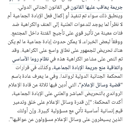
جريمة يعاقب عليها القانون
في القانون الجنائي الدولي.
وينطبق ذلك سواء تم تنفيذ أو إكمال فعل الإبادة الجماعية أم
لا نظراً لما يوجد للدعوات العلنية إلى العنف والكراهية ضد
فئات معينة من تأثير قوي على تأجيج الفتنة داخل المجتمع.
ووفقاً لبعض الخبراء، لا يمكن حدوث إبادة جماعية ما لم يكن
هناك تحريض للجمهور على نطاق واسع على الكراهية. وقد
تم النص على مشاعر الكراهية هذه في
نظام روما الأساسي
و
اتفاقية منع جريمة الإبادة الجماعية
، وكذلك في قرارات
المحكمة الجنائية الدولية لرواندا. وفي ما يعرف عادة باسم
“
قضية وسائل الإعلام
“، التي أدين فيها ثلاثة من قادة الإعلام
الرواندي بالتحريض المباشر والعلني على الإبادة الجماعية،
أكدت المحكمة: “إن قدرة وسائل الإعلام على خلق وتدمير
قيم إنسانية أساسية تأتي مع مسؤولية كبيرة. وإن أولئك
الذين يسيطرون على وسائل الإعلام مسؤولون عن عواقبها”.