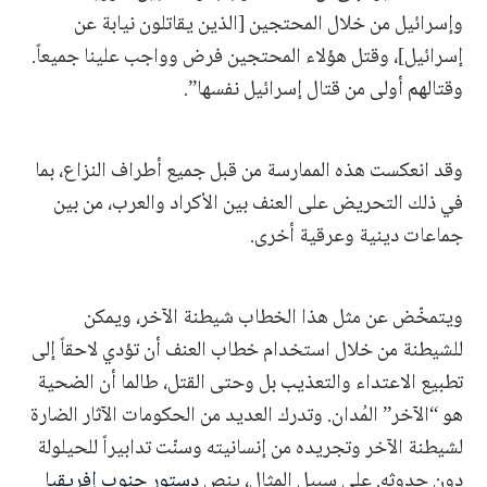
وإسرائيل من خلال المحتجين [الذين يقاتلون نيابة عن
إسرائيل]، وقتل هؤلاء المحتجين فرض وواجب علينا جميعاً.
وقتالهم أولى من قتال إسرائيل نفسها”.
وقد انعكست هذه الممارسة من قبل جميع أطراف النزاع، بما
في ذلك التحريض على العنف بين الأكراد والعرب، من بين
جماعات دينية وعرقية أخرى.
ويتمخّض عن مثل هذا الخطاب شيطنة الآخر، ويمكن
للشيطنة من خلال استخدام خطاب العنف أن تؤدي لاحقاً إلى
تطبيع الاعتداء والتعذيب بل وحتى القتل، طالما أن الضحية
هو “الآخر” المُدان. وتدرك العديد من الحكومات الآثار الضارة
لشيطنة الآخر وتجريده من إنسانيته وسنّت تدابيراً للحيلولة
دون حدوثه. على سبيل المثال، ينص
دستور جنوب إفريقيا