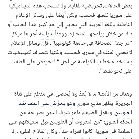
بعض الحالات، تحريضية للغاية. ولا تنسحب هذه الديناميكية
على سوريا نفسها فحسب، ولكن أيضاً على وسائل الإعلام
الناطقة باللغة العربية التي تحابي إلى حدٍ كبير هذا الجانب أو
ذاك من خلال برامجها المنحازة. ووفقاً
لدراسة
أجراها مركز
“مراجعة الصحافة في جامعة كولومبيا”، فإن وسائل الإعلام
لا تغطي العنف في سوريا فحسب، ولكنها تتصرف كميليشيات
باستخدام خطاب الكراهية من أجل “التحريض على العنف
على نحو نشط”.
وهناك من الأمثلة ما لا يُعدّ ولا يُحصى. في مقطع على قناة
الجزيرة، يظهر مذيع سوري
وهو يحرّض على العنف ضد
العلويين
. ويقول الضيف، ماهر شرف الدين بصراحة عن
الحكم العلوي: “من المعروف أن العلويين قبل استيلائهم على
السلطة في سوريا، كانوا فقراء جداً. وكان الفلاح العلوي، إذا