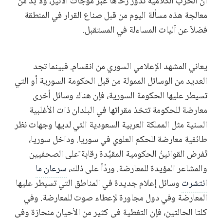
أن الحرب الكلامية تدور رحاها عبر موجات الأثير، ولا بدّ من
معالجة هذه مسألة اليوم من قبل صناع القرار في المنطقة
فضلاً عن آليات المساءلة في المستقبل.
يعاني المشهد الإعلامي السوري من انقسام. فبينما تجد
العديد من الوسائل الممولة من قبل الحكومة السورية أو التي
تسيطر عليها الحكومة السورية، فإن هناك وسائل أخرى
معارضة للحكومة تتخذ مقراتها في البلدان ذات الأغلبية
السنية مثل المملكة العربية السعودية التي لديها وجهات نظر
طائفية معارضة للحكم العلوي في سوريا. وداخل سوريا،
تَفرض القوانينُ الحكومية المقيِّدة رقابة ًعلى الصحفيين
والمشاعر المؤيدة للمعارضة. وردّاً على ذلك،
سرعان ما
انتشرت
وسائل إعلام جديدة في المناطق التي تسيطر عليها
المعارضة وفي دول مجاورة لإعطاء صوت للمعارضة. وفي
كلتا الحالتين، فإن التغطية في كثير من الأحيان منحازة وفي