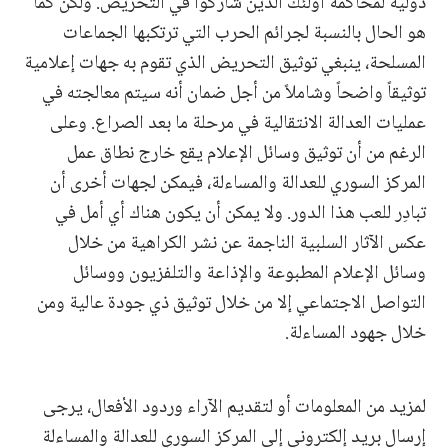
دولية لمحاكمة أولئك الذين شاركوا في التحريض. ولكن كما
هو الحال بالنسبة لجرائم الحرب التي ترتكبها الجماعات
المسلحة، ينبغي توثيق التحريض الذي تقوم به جهات إعلامية
توثيقاً واضحاً وشاملاً من أجل ضمان أنه سيتم معالجته في
عمليات العدالة الانتقالية في مرحلة ما بعد الصراع. وعلى
الرغم من أن توثيق وسائل الإعلام يقع خارج نطاق عمل
المركز السوري للعدالة والمساءلة، فيمكن لجهات أخرى أن
تبادِر للعب هذا الدور. ولا يمكن أن يكون هناك أي أمل في
عكس الآثار السلبية الناجمة عن نشر الكراهية من خلال
وسائل الإعلام المطبوعة والإذاعة والتلفزيون ووسائل
التواصل الاجتماعي إلا من خلال توثيق ذي جودة عالية ومن
خلال جهود المساءلة.
لمزيد من المعلومات أو لتقديم الآراء وردود الأفعال، يرجى
إرسال بريد إلكتروني إلى المركز السوري للعدالة والمساءلة