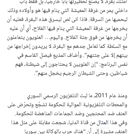
امتلك بقرة، لا يصنع لحظيرتها باباً خارجياً، بل فقط باب
داخلي يمر من غرفة المعيشة التي ينام فيها هو وأولاده وذلك
ليحميها من السرقة. فاذا اتى لص ليسرق هذه البقرة، فعليه أن
يخرجها من غرفة المعيشة التي ينام فيها الفلاح، أي أن عليه
أن يخرجها من فوق جثة الفلاح. واليوم… العلويون يتعاملون
مع السلطة كما تعامل جدهم مع البقرة، لا يريدون إخراجها من
بيتهم إلا على جثتهم”. وأضاف المذيع فيصل القاسم في
نفس البرنامج: “إن العلويين لا يحتاجون إلى شيطنة، فهم
شياطين، وحتى الشيطان الرجيم يخجل منهم”.
ومنذ عام 2011، ما لبث التلفزيون الرسمي السوري
والمحطات التلفزيونية الموالية للحكومة تشجّع وتحرّض على
العنف ضد المحتجين وضد الجماعات المناهضة للحكومة.
وفي هذا
المثال
من قناة الدنيا، شجعت مقابلة على مثل هذا
العنف، مشيرة إلى أن “هناك حرب بالوكالة بين سوريا