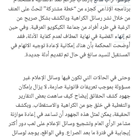
برنامجه الإذاعي كجزء من “خطة مشتركة” للحثّ على العنف
من خلال نشر رسائل الكراهية وبالكشف بشكل صريح عن
الرغبة في طرد أفراد من جماعة الكيكويو العرقية. وفي حين
تم
إنهاء
القضية في نهاية المطاف لعدم كفاية الأدلة، فقد
أوضحت المحكمة بأن هناك إمكانية لإعادة توجيه الاتهام في
المستقبل للسيد سانغ في حال تم تقديم أدلة جديدة.
وحتى في الحالات التي تكون فيها وسائل الإعلام غير
مسؤولة بموجب تعريفات قانونية صارمة، لا يزال بإمكان
جهود كشف الحقائق إيضاح كيف ساهمت بعض التقارير
والتغطية في خلق جو من الكراهية والاستقطاب. وبكشف
الحقيقة، يمكن لمثل هذه الجهود أن تساعد في إعادة موازنة
مشاعر الرأي العام وتشجيع وسائل الإعلام على لعب دور أكثر
إيجابية في فترة ما بعد الصراع. وفي الواقع، يوجد لوسائل