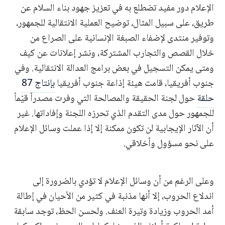
الإعلام دور مفيد تضطلع به في تعزيز جهود بناء السلام عن
طريق، على سبيل المثال، توضيح العملية الانتقالية للجمهور،
وتوفير منتدى لإضفاء الصبغة الإنسانية على الصراع من
خلال القصص والتجارب المشتركة، ونشر إعلانات عن كيف
ومتى يمكن التسجيل في بعض برامج العدالة الانتقالية. وفي
جنوب أفريقيا، قامت هيئة إذاعة جنوب أفريقيا
بإنتاج 87
حلقة
حول لجنة الحقيقة والمصالحة التي وفرت مصدراً قيّماً
للجمهور حول مدى التقدم الذي تحرزه اللجنة وإفاداتها. غير
أن الآثار الإيجابية لن تكون ممكنة إلا إذا عملت وسائل الإعلام
على نحو مسؤول وأخلاقي.
وعلى الرغم من أن وسائل الإعلام لا تؤدي بالضرورة إلى
اندلاع الحروب، إلا أنها مذنبة في كثير من الأحيان في إطالة
أمد الحروب وزيادة وتيرة العنف. ولحسن الحظ، توجد سابقة