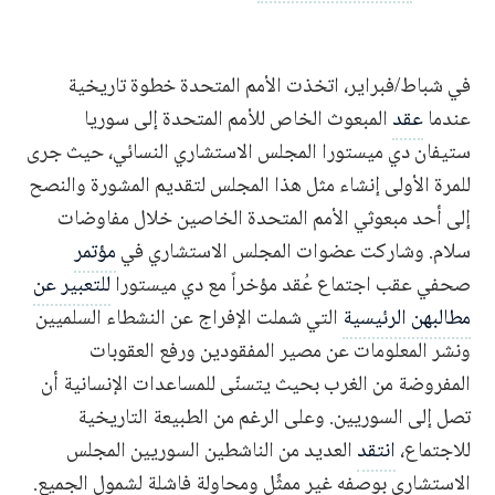
في شباط/فبراير، اتخذت الأمم المتحدة خطوة تاريخية
عندما
عقد
المبعوث الخاص للأمم المتحدة إلى سوريا
ستيفان دي ميستورا المجلس الاستشاري النسائي، حيث جرى
للمرة الأولى إنشاء مثل هذا المجلس لتقديم المشورة والنصح
إلى أحد مبعوثي الأمم المتحدة الخاصين خلال مفاوضات
سلام. وشاركت عضوات المجلس الاستشاري في
مؤتمر
صحفي عقب اجتماع عُقد مؤخراً مع دي ميستورا
للتعبير عن
مطالبهن الرئيسية
التي شملت الإفراج عن النشطاء السلميين
ونشر المعلومات عن مصير المفقودين ورفع العقوبات
المفروضة من الغرب بحيث يتسنّى للمساعدات الإنسانية أن
تصل إلى السوريين. وعلى الرغم من الطبيعة التاريخية
للاجتماع،
انتقد
العديد من الناشطين السوريين المجلس
الاستشاري بوصفه غير ممثِّل ومحاولة فاشلة لشمول الجميع.