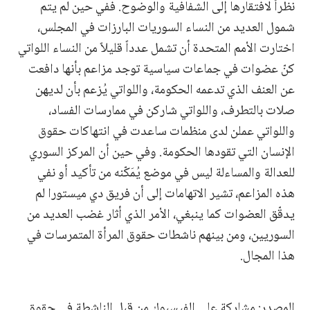
نظراً لافتقارها إلى الشفافية والوضوح. ففي حين لم يتم
شمول العديد من النساء السوريات البارزات في المجلس،
اختارت الأمم المتحدة أن تشمل عدداً قليلاً من النساء اللواتي
كنّ عضوات في جماعات سياسية توجد مزاعم بأنها دافعت
عن العنف الذي تدعمه الحكومة، واللواتي يُزعم بأن لديهن
صلات بالتطرف، واللواتي شاركن في ممارسات الفساد،
واللواتي عملن لدى منظمات ساعدت في انتهاكات حقوق
الإنسان التي تقودها الحكومة. وفي حين أن المركز السوري
للعدالة والمساءلة ليس في موضع يُمَكّنه من تأكيد أو نفي
هذه المزاعم، تشير الاتهامات إلى أن فريق دي ميستورا لم
يدقّق العضوات كما ينبغي، الأمر الذي أثار غضب العديد من
السوريين، ومن بينهم ناشطات حقوق المرأة المتمرسات في
هذا المجال.
المصدر: مشاركة على الفيسبوك من قبل الناشطة في حقوق