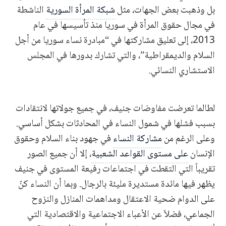
بل وذهبت بعض الجهات، مثل
شبكة المرأة السورية
الناشطة
في مجال حقوق المرأة في سوريا منذ تأسيسها في عام
2013، إلى تعليق مشاركتها في “مبادرة نساء سوريا من أجل
السلام والديمقراطية”، والتي تشارك بدورها في المجلس
الاستشاري النسائي.
لطالما تعرضت مفاوضات جنيف، في جميع جولاتها لانتقادات
بسبب فشلها في شمول النساء في المحادثات بشكل أساسي.
وعلى الرغم من
مشاركة النساء
في جهود بناء السلام وحقوق
الإنسان
على مستوى القواعد الشعبية
، إلا أن جميع الصور
تقريباً التي التقطت في اجتماعات رفيعة المستوى في جنيف
يظهر فيها مائدة مستديرة مليئة بالرجال. وبما أن النساء كنّ
على الدوام ضحية الاعتقال ومداهمات المنازل والنزوح
الجماعي، فضلاً عن الأعباء الاجتماعية والاقتصادية التي