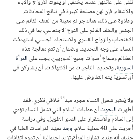
تُلقى على عاتقهن عندما يختفي أو يموت الأزواج والآباء
والأشقاء، فإن لهن مصلحة كبيرة في نتائج المحادثات.
وعلاوة على ذلك، هناك جرائم معينة من العنف القائم على
الجنس والعنف القائم على النوع الاجتماعي، بما في ذلك
الاغتصاب والزواج القسري والاستعباد الجنسي، استهدفت
النساء على وجه التحديد. ولضمان أن تتم معالجة هذه
المظالم وسماع أصوات جميع السوريين، يجب على
المرأة
السورية
، وتحديدا الناجيات من الانتهاكات، أن يشاركن في
أي تسوية يتم التفاوض عليها.
ولا يُعتبر شمول النساء مجرد مبدأ أخلاقي نظري. فقد
أظهرت
البحوث
أن عمليات السلام التي تشمل النساء تؤدي
إلى السلام والاستقرار على المدى الطويل. وفي دراسة
أجريت على 40 عملية سلام،
وجد
معهد الدراسات العليا في
جنيف أنه عندما تشارك المرأة، تزيد احتمالية أن تدوم اتفاقات