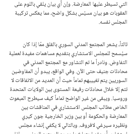
التي تسيطر عليها المعارضة. وإن أي بيان يلقي باللوم على
العقوبات هو بيان مسيّس بشكل واضح، مما يعكس تركيبة
المجلس نفسه.
ثالثاً، يشعر المجتمع المدني السوري بالقلق ممّا إذا كان
سيُسمح للمجلس الاستشاري بتقديم مساهمات مفيدة لعملية
التفاوض. ونادراً ما تم التشاور مع المجتمع المدني في
محادثات جنيف حتى الآن. وفي الواقع، يبدو أن المفاوضين
السوريين يتم تغييبهم تماماً حيث أن العديد من الاتفاقات لا
تتم إلا خلال محادثات رفيعة المستوى بين الولايات المتحدة
وروسيا. ويبقى من غير الواضح تماماً كيف سيطرح المبعوث
الخاص مطالب المجلس الاستشاري في المناقشات بين
المعارضة والحكومة أو بين وزير الخارجية جون كيري
ونظيره سيرغي لافروف. وبالتالي لا يكفي إنشاء مجلس