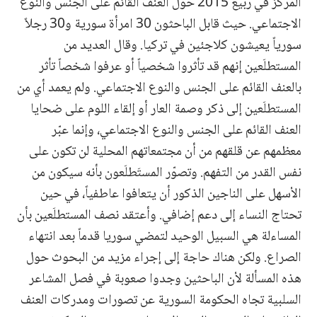
المركز في ربيع 2015 حول العنف القائم على الجنس والنوع
الاجتماعي. حيث قابل الباحثون 30 امرأة سورية و30 رجلاً
سورياً يعيشون كلاجئين في تركيا. وقال العديد من
المستطلَعين إنهم قد تأثروا شخصياً أو عرفوا شخصاً تأثر
بالعنف القائم على الجنس والنوع الاجتماعي. ولم يعمد أي من
المستطلَعين إلى ذكر وصمة العار أو إلقاء اللوم على ضحايا
العنف القائم على الجنس والنوع الاجتماعي، وإنما عبّر
معظمهم عن قلقهم من أن مجتمعاتهم المحلية لن تكون على
نفس القدر من التفهم. وتصوّر المستَطلَعون بأنه سيكون من
الأسهل على الناجين الذكور أن يتعافوا عاطفياً، في حين
تحتاج النساء إلى دعم إضافي. وأعتقد نصف المستطلَعين بأن
المساءلة هي السبيل الوحيد لتمضي سوريا قدماً بعد انتهاء
الصراع. ولكن هناك حاجة إلى إجراء مزيد من البحوث حول
هذه المسألة لأن الباحثين وجدوا صعوبة في فصل المشاعر
السلبية تجاه الحكومة السورية عن تصورات ومدركات العنف