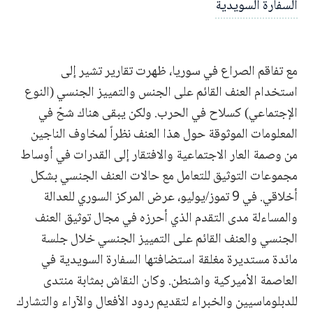
السفارة السويدية
مع تفاقم الصراع في سوريا، ظهرت تقارير تشير إلى
استخدام العنف القائم على الجنس والتمييز الجنسي (النوع
الإجتماعي) كسلاح في الحرب. ولكن يبقى هناك شحّ في
المعلومات الموثوقة حول هذا العنف نظراً لمخاوف الناجين
من وصمة العار الاجتماعية والافتقار إلى القدرات في أوساط
مجموعات التوثيق للتعامل مع حالات العنف الجنسي بشكل
أخلاقي. في 9 تموز/يوليو، عرض المركز السوري للعدالة
والمساءلة مدى التقدم الذي أحرزه في مجال توثيق العنف
الجنسي والعنف القائم على التمييز الجنسي خلال جلسة
مائدة مستديرة مغلقة استضافتها السفارة السويدية في
العاصمة الأميركية واشنطن. وكان النقاش بمثابة منتدى
للدبلوماسيين والخبراء لتقديم ردود الأفعال والآراء والتشارك