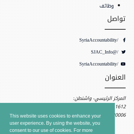
وظائف
تواصل
/SyriaAccountability
/@SJAC_Info
/SyriaAccountability
العنوان
المركز الرئيسي- واشنطن:
1612 K St NW, Ste 400
Washington, DC 20006
This website uses cookies to enhance your
user experience. By using the website, you
consent to our use of cookies.
For more