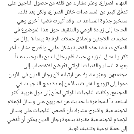
انتهاء الصراع. وعبّر مشارك عن قلقه من حصول الناجين على
تدفّق كبير من المساعدات خلال الصراع، ولكن بعد ذلك،
ستخبو جذوة المساعدات. وقد أثيرت قضية أخرى وهي
الحاجة إلى زيادة الوعي والتثقيف حول هذا الموضوع في
مخيمات اللاجئين وإطلاق حملات الوقاية بينما لا يزال من
الممكن مناقشة هذه القضية بشكل علني. واقترح مشارك آخر
تكرار المثال اليزيدي حيث قام رجال الدين بالترحيب علناً
بعودة النساء والفتيات اللواتي تعّرضن للاغتصاب إلى
مجتمعهن. وعبّر مشارك عن ارتيابه لأن رجال الدين في الأردن
دعوا إلى تزويج الفتيات بدلاً من إعادة دمج الناجيات في
المجتمع. وكانت الناجيات اللواتي لجأن إلى دول غربية أكثر
استعداداً للمجاهرة بالحديث عن تجاربهن على وسائل الإعلام
الاجتماعية، واقترح مشارك بأن قصص الناجيات على وسائل
الإعلام الاجتماعية مقترنة بدعوة رجال الدين يمكن أن تُفضي
إلى حملة توعية وتثقيف قوية.