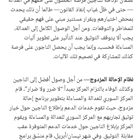
لضمان الإتاحة للناجين فرصة الحصول على حقهم في العدالة
— حتى في ظلّ غياب إنفاذ القانون— طالما أن ذلك يحدث
بمحض اختيارهم وبقرار مستنير مبني على فهم حقيقي
للمخاطر والتوقعات. ومن أجل الوصول الكامل إلى العدالة،
يجب ألا يتوقف التوثيق عند التأثير على تطوير آليات
المساءلة فحسب، وإنما يجب أن يحصل الناجون على فرصة
كذلك للمشاركة في تصميم تلك الآليات.
نظام الإحالة المزدوج—
من أجل وصول أفضل إلى الناجين
وكذلك الوفاء بالتزام المركز بمبدأ “لا ضرر ولا ضرار”، قام
المركز السوري للعدالة والمساءلة بتطوير برنامج إحالة
مزدوج، حيث تقوم خدمات الدعم بإطلاع الناجين حول خيار
توثيق تجاربهم مع المركز السوري للعدالة والمساءلة ويقوم
المركز بإبلاغ الناجين حول خدمات الدعم المتوفرة عقب
مقابلة التوثيق. وفي شهر نيسان/أبريل، قام منسّق برامج