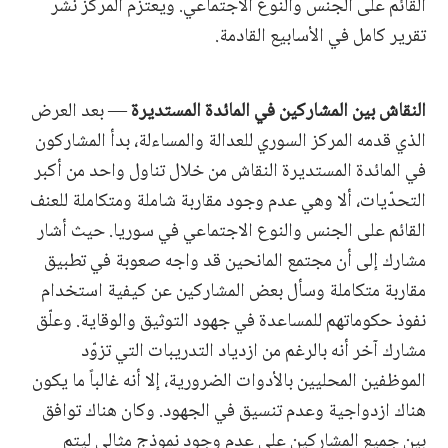
القائم على الجنس والنوع الاجتماعي. ويعتزم المركز نشر
تقرير كامل في الأسابيع القادمة.
النقاش بين المشاركين في المائدة المستديرة
— بعد العرض
الذي قدمه المركز السوري للعدالة والمساءلة، بدأ المشاركون
في المائدة المستديرة النقاش من خلال تناول واحد من أكبر
التحدّيات، ألا وهي عدم وجود مقاربة شاملة ومتكاملة للعنف
القائم على الجنس والنوع الاجتماعي في سوريا. حيث أشار
مشارك إلى أن مجتمع المانحين قد واجه صعوبة في تطبيق
مقاربة متكاملة وسأل بعض المشاركين عن كيفية استخدام
نفوذ حكوماتهم للمساعدة في جهود التوثيق والوقاية. وعلّق
مشارك آخر أنه بالرغم من ازدياد التدريبات التي تزوّد
الموظفين المحليين بالأدوات الضرورية، إلا أنه غالباً ما يكون
هناك ازدواجية وعدم تنسيق في الجهود. وكان هناك توافق
بين جميع المشاركين على عدم وجود نموذج مثالي ليتم