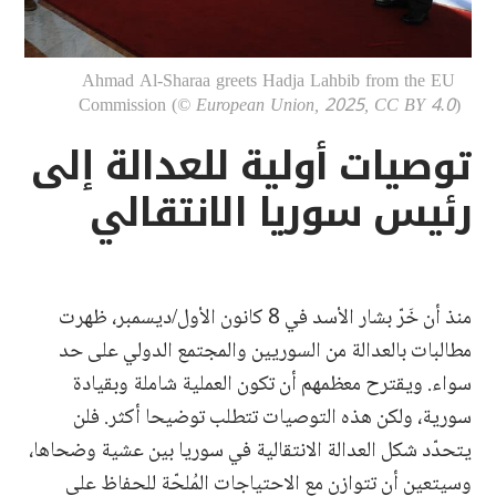
Ahmad Al-Sharaa greets Hadja Lahbib from the EU 
Commission (
© European Union, 2025, CC BY 4.0
)
توصيات أولية للعدالة إلى
رئيس سوريا الانتقالي
منذ أن خَرّ بشار الأسد في 8 كانون الأول/ديسمبر، ظهرت
مطالبات بالعدالة من السوريين والمجتمع الدولي على حد
سواء. ويقترح معظمهم أن تكون العملية شاملة وبقيادة
سورية، ولكن هذه التوصيات تتطلب توضيحا أكثر. فلن
يتحدّد شكل العدالة الانتقالية في سوريا بين عشية وضحاها،
وسيتعين أن تتوازن مع الاحتياجات المُلحّة للحفاظ على