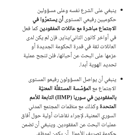
ينبغي على الشرع نفسه وعلى مسؤولين
حكوميين رفيعي المستوى
أن يستمرّوا في
الاجتماع مباشرة مع عائلات المفقودين
كما فعل
في أواخر كانون الثاني/يناير. فإن لم يكن لدى
العائلات ثقة في قدرة الحكومة الجديدة أو
عزمها على البحث عن أحبائها، فلن تنجح عملية
تحديد الهوية أبدا.
ينبغي أن يواصل المسؤولون رفيعو المستوى
الاجتماع مع
المؤسّسة المستقلّة المعنيّة
بالمفقودين في سوريا (IIMP) التابعة للأمم
المتحدة
وكذلك مع منظمات المجتمع المدني
السوري المعنية، لإجراء نقاشات أولية حول آفاق
عمليات البحث عن المفقودين. وينبغي أن تضمن
حكومة تصريف الأعمال أن يكون لموظفي