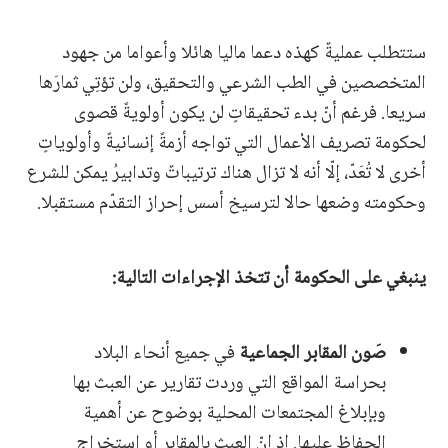
ستتطلب عمليةٌ كهذه دعما ماليا هائلا وأعواما من جهود
المتخصصين في الطب الشرعي والتحقيق، ولن تؤتِي ثمارَها
سريعا. فرغم أنّ بدء تحقيقاتٍ لن يكون أولويةً قصوى
لحكومة تصريف الأعمال التي تواجه أزمةً إنسانيةً وأولوياتٍ
أخرى لا تُعَدّ، إلّا أنه لا تزال هناك ترتيباتٌ وتدابيرُ يمكن للشرع
وحكومته وضعها حالا لترسيخ أسس إحراز التقدّم مستقبلا.
ينبغي على الحكومة أن تتخذ الإجراءات التالية:
صَون المقابر الجماعية
في جميع أنحاء البلاد
بحراسة المواقع التي وردت تقارير عن العبث بها
وبإبلاغ المجتمعات المحلية بوضوح عن أهمية
الحفاظ عليها. إذ إنّ العبث بالمقابر أو استخراج