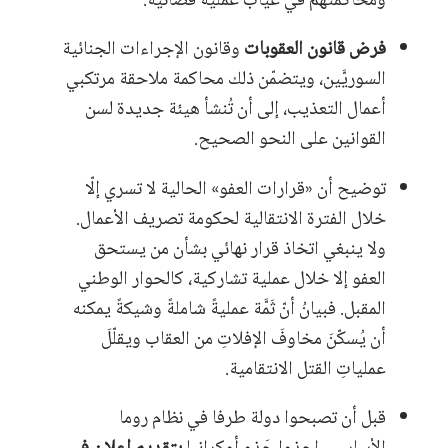
ومحاكمتهم في غياب عملية قضائية.
فرض قانون العقوبات
وقانون الإجراءات الجنائية
السوريَّين، ويتضمّن ذلك محاكمة ملاحقة مرتكبي
أعمال التعذيب، إلى أن تُنشأ هيئة جديدة لسن
القوانين على النحو الصحيح.
توضيح أن «قرارات العفو» الحالية لا تسري إلّا
خلال الفترة الانتقالية لحكومة تصريف الأعمال.
ولا ينبغي اتخاذ قرار نهائي بشأن من يستحق
العفو إلا خلال عملية تشاركية، كالحوار الوطني
المقبل. فبيانُ أنّ ثَمَّة عمليةً شاملةً وشيكةً يمكنه
أن يُسكّنَ مخاوفَ الإفلاتِ من العقاب ويقلّلَ
عملياتِ القتل الانتقامية.
قبل أن تصبحوا دولة طرفا في نظام روما