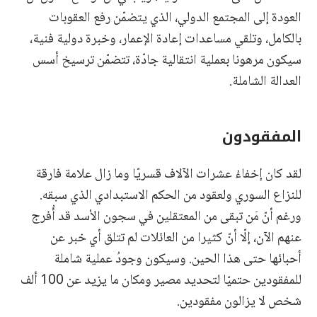
العودة إلى المجتمع الدولي، الذي يتضمّن رفع العقوبات
بالكامل، وتلقي مساعدات إعادة الإعمار، وخبرة دولية فنية،
سيكون مرهونا بعملية انتقالية جادّة، تتضمّن ترسيخ أسس
العدالة الشاملة.
المفقودون
لقد كان إخفاءُ عشرات الآلاف قسريّا وما زال علامة فارقة
للنزاع السوري ولعقود من الحكم الاستبدادي الذي سبقه.
ورغم أنّ مَن تبقى من المعتقلين في سجون الأسد قد أُفرج
عنهم الآن، إلّا أنّ كثيرا من العائلات لم تتلق أي خبر عن
أحبائها حتى هذا الحين. وسيكون وجودُ عملية شاملة
للمفقودين حتميّا لتحديد مصير ومكان ما يزيد عن 100 ألف
شخص لا يزالون مفقودين.