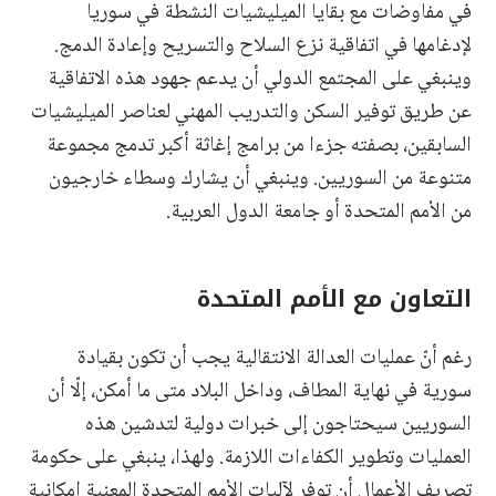
في مفاوضات مع بقايا الميليشيات النشطة في سوريا
لإدغامها في اتفاقية نزع السلاح والتسريح وإعادة الدمج.
وينبغي على المجتمع الدولي أن يدعم جهود هذه الاتفاقية
عن طريق توفير السكن والتدريب المهني لعناصر الميليشيات
السابقين، بصفته جزءا من برامج إغاثة أكبر تدمج مجموعة
متنوعة من السوريين. وينبغي أن يشارك وسطاء خارجيون
من الأمم المتحدة أو جامعة الدول العربية.
التعاون مع الأمم المتحدة
رغم أنّ عمليات العدالة الانتقالية يجب أن تكون بقيادة
سورية في نهاية المطاف، وداخل البلاد متى ما أمكن، إلّا أن
السوريين سيحتاجون إلى خبرات دولية لتدشين هذه
العمليات وتطوير الكفاءات اللازمة. ولهذا، ينبغي على حكومة
تصريف الأعمال أن توفر لآليات الأمم المتحدة المعنية إمكانية