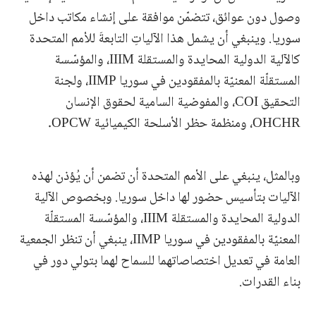
وصول دون عوائق، تتضمّن موافقة على إنشاء مكاتب داخل
سوريا. وينبغي أن يشمل هذا الآلياتِ التابعةَ للأمم المتحدة
كالآلية الدولية المحايدة والمستقلة IIIM، والمؤسّسة
المستقلّة المعنيّة بالمفقودين في سوريا IIMP، ولجنة
التحقيق COI، والمفوضية السامية لحقوق الإنسان
OHCHR، ومنظمة حظر الأسلحة الكيميائية OPCW.
وبالمثل، ينبغي على الأمم المتحدة أن تضمن أن يُؤذن لهذه
الآليات بتأسيس حضور لها داخل سوريا. وبخصوص الآلية
الدولية المحايدة والمستقلة IIIM، والمؤسّسة المستقلّة
المعنيّة بالمفقودين في سوريا IIMP، ينبغي أن تنظر الجمعية
العامة في تعديل اختصاصاتهما للسماح لهما بتولي دور في
بناء القدرات.