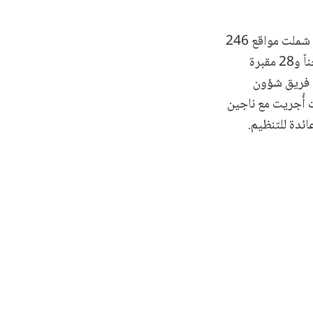
جديدة لمناطق شمال سوريا شملت مواقع 246
سجناً، و63 مقبرة جماعية استخدمها تنظيم داعش، ومن الجدير بالذكر أن مواقع 66 سجناً و28 مقبرة
ء فريق شؤون
ت أُجريت مع ناجين
ئدة للتنظيم.