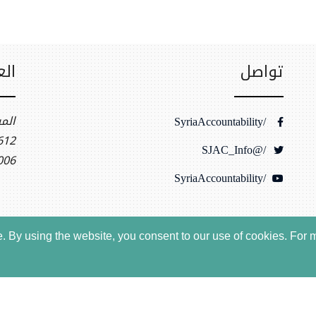
تواصل
الع
الم
/SyriaAccountability
t NW, Ste 400
/@SJAC_Info
006
/SyriaAccountability
 By using the website, you consent to our use of cookies.
For m
لخصوصية
بيانات الموقع
حقوق النشر
، جميع الحقوق محفوظة © ٢٠٢٦