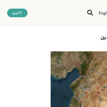
Engl
تبرع
ين