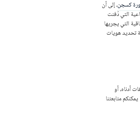
ورة كسجن
، إلى أن
عية التي دُفنت
قية التي يجريها
ية تحديد هويات
ت أدناه، أو
 يمكنكم متابعتنا