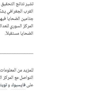
تشير نتائج التحقيق 
القرب الجغرافي يشكّ
جثامين الضحايا فيها
المركز السوري للعدا
الضحايا مستقبلاً.
______________
للمزيد من المعلومات 
التواصل مع المركز ا
على
فايسبوك
و
تويت