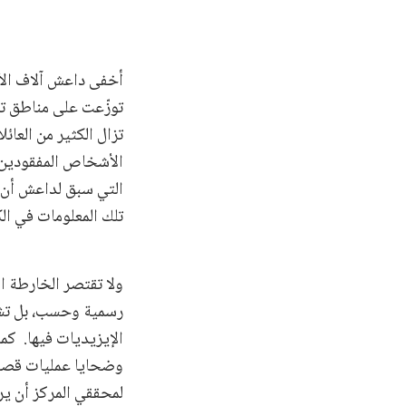
أخفى داعش آلاف الأف
توزّعت على مناطق تمت
تزال الكثير من العا
الأشخاص المفقودين ا
التي سبق لداعش أن 
تلك المعلومات في ا
ولا تقتصر الخارطة ال
رسمية وحسب، بل تشم
الإيزيديات فيها. كما
وضحايا عمليات قصف ق
لمحققي المركز أن ير