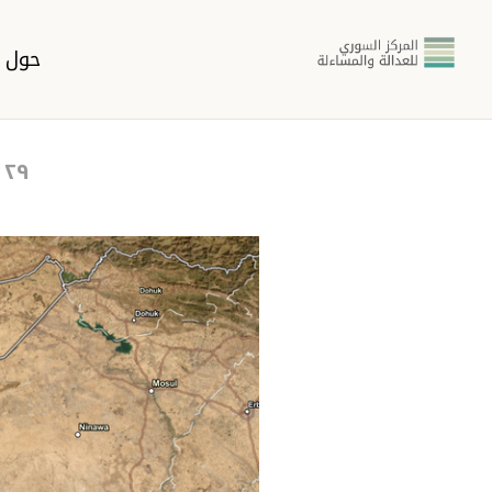
حول ا
٢٩ فبراير ٢٠٢٤