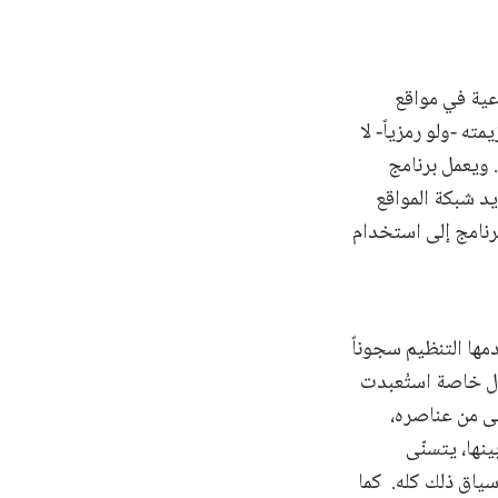
عية في مواقع
ه -ولو رمزياً- لا
 ويعمل برنامج
د شبكة المواقع
رنامج إلى استخدام
مها التنظيم سجوناً
زل خاصة استُعبدت
لى من عناصره،
نها، يتسنّى
سياق ذلك كله. كما