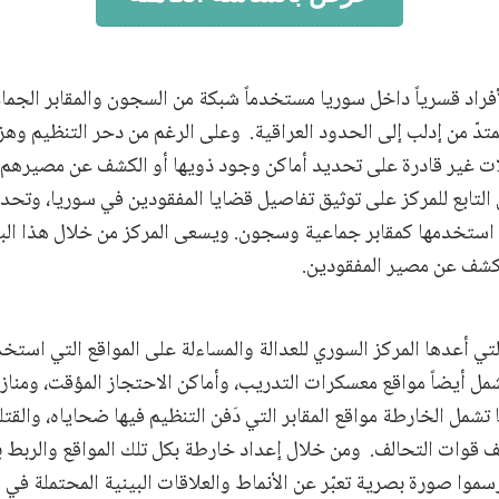
راد قسرياً داخل سوريا مستخدماً شبكة من السجون والمقابر الجما
دّ من إدلب إلى الحدود العراقية. وعلى الرغم من دحر التنظيم وهزيمت
ئلات غير قادرة على تحديد أماكن وجود ذويها أو الكشف عن مصيرهم.
لتابع للمركز على توثيق تفاصيل قضايا المفقودين في سوريا، وتحدي
استخدمها كمقابر جماعية وسجون. ويسعى المركز من خلال هذا الب
لكشف عن مصير المفقودين.
تي أعدها المركز السوري للعدالة والمساءلة على المواقع التي استخد
ل أيضاً مواقع معسكرات التدريب، وأماكن الاحتجاز المؤقت، ومنا
 تشمل الخارطة مواقع المقابر التي دَفن التنظيم فيها ضحاياه، والقت
وات التحالف. ومن خلال إعداد خارطة بكل تلك المواقع والربط بي
سموا صورة بصرية تعبّر عن الأنماط والعلاقات البينية المحتملة في 