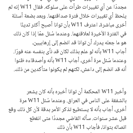
مجددًا عن أي تغييرات طرأت على سلوكه. فقال W11 إنه لم
يلحظ أي تغييرات خلال فترة صداقتهما. وبعد بضعة أسئلة
أخرى مباشرة، اعترف W11 بأن توانا أصبح أكثر تدينًا
في الفترة الأخيرة لعلاقتهما. وعندما سُئل عمّا إذا كان ذلك
هو ما جعله يدرك أن توانا قد انضم إلى إرهابيين،
أجاب W11 بأنه لو علم بذلك لكان قد نأى بنفسه عنه فورًا.
وعندما سُئل مرة أخرى، أجاب W11 بأنه وأصدقاءه ظنوا
أنه قد انضم إلى داعش، لكنهم لم يكونوا متأكدين من ذلك.
وأخبر W11 المحكمة أن توانا أخبره بأنه كان يشعر
بالشفقة على الناس في العراق. وعندما سُئل W11 مرة
أخرى، أجاب بأنه لا يستطيع تذكر الأمر بدقة لأن كل ذلك وقع
قبل عشر سنوات. سأله القاضي مجددًا متى انقطع
اتصاله بتوانا، فأجاب W11 بأن ذلك