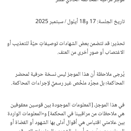
تاريخ الجلسة: 17 و18 أيلول / سبتمبر 2025
تحذير: قد تتضمن بعض الشهادات توصيفاتٍ حيّةً للتعذيب أو
الاغتصاب أو صورٍ أخرى من العنف.
يُرجى ملاحظة أن هذا الموجز ليس نسخة حرفية لمحضر
المحاكمة؛ بل مجرّد ملخّص غير رسميٍّ لإجراءات المحاكمة.
في هذا الموجز، [المعلومات الموجودة بين قوسين معقوفين
هي ملاحظات من مراقبينا في المحكمة] و«المعلومات الواردة
بين علامتي اقتباس هي أقوال أدلى بها الشهود أو القضاة أو