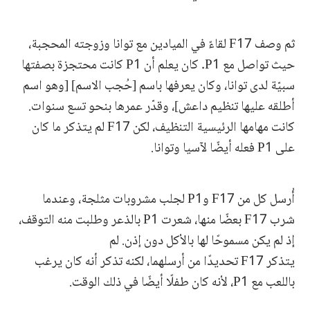
ثم وصف F17 لقاءً في الميادين مع توانا وزوجته المحجبة،
حيث تواصل مع P1. كان يعلم أن P1 كانت محتجزة بصفتها
سبيّة لدى توانا، وكان يعرفها باسم [حُجب الاسم] [وهو اسم
أطلقه عليها تنظيم داعش]، وقدّر عمرها بنحو تسع سنوات.
كانت مهامها الرئيسية التنظيف، لكن F17 لم يتذكر ما كان
على P1 فعله أيضًا لآسيا وتوانا.
أُرسل كل من F17 وP1 لجلب مشروبات مثلجة، وعندما
شرب F17 بعضًا منها، شعرت P1 بالذعر وطلبت منه التوقف،
إذ لم يكن مسموحًا لها بالأكل دون إذن. لم
يتذكر F17 تحديدًا من أرسلهما، لكنه تذكر أنه كان يرغب
باللعب مع P1، لأنه كان طفلًا أيضًا في ذلك الوقت.