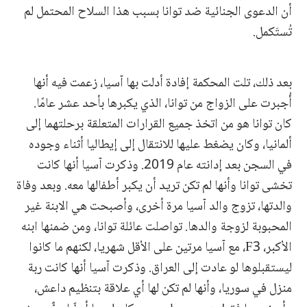
أن الدعوى الجنائية ضد توانا بسبب هذا السلاح المحتمل لم
تُستَكمل.
بعد ذلك، تلت المحكمة إفادة أدلت بها آسيا، زعمت فيه أنها
أُجبرت على الزواج من توانا، الذي يكبرها بأحد عشر عامًا.
كان توانا هو من اتخذ جميع القرارات المتعلقة برحلتهما إلى
ألمانيا، وكان يضغط عليها للانتقال إلى إيطاليا أثناء وجوده
في السجن بعد إدانته عام 2019. وذكرت آسيا أنها كانت
تخشى توانا وأنها لم تكن تريد أن يكبر أطفالها معه. وبعد وفاة
والدتها، تزوج والد آسيا مرة أخرى، وأصبحت هي الابنة غير
المحبوبة لزوجة والدها. تواصلت عائلة توانا، ومن ضمنها ابنه
الأكبر، F3، مع آسيا مرتين على الأقل شهريا، لكنهم ما كانوا
ليستقبلوها لو عادت إلى العراق. وذكرت آسيا أنها كانت ربة
منزل في سوريا، وأنها لم تكن لها أي علاقة بتنظيم داعش،