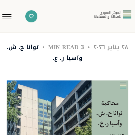
٢٨ يناير ٢٠٢٦
3 MIN READ
توانا ح. ش.
وآسيا ر. ع.