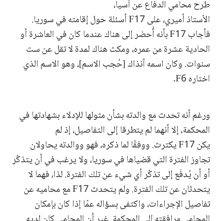
طرح محامي الدفاع عن آسيا،
الأستاذ أميري، على F17 أسئلة حول إقامته في سوريا.
فأجاب F17 بأنه أُحضر إلى هناك عندما كان في العاشرة أو
الحادية عشرة من عمره، ومكث هناك لمدة لا تقل عن ست
سنوات. وكان اسمه آنذاك [حُجب الاسم]، وهو الاسم الذي
اختاره F6.
ورغم أنه تحدث مع والدته بشأن مثولها للإدلاء بشهادتها في
المحكمة، إلا أنهما لم يتطرقا إلى التفاصيل، إذ لم
يكن F17 يكترث. ووفقًا لما ذكره، فهو ووالدته يحاولان
تجاوز الفترة التي قضياها في سوريا، ولا يرغب في أن يتذكّر
أو أن يُدفَع إلى تذكّر أي شيء عن تلك الفترة. لذا، فهما لا
يتحدثان عن تلك الفترة. ولم يتحدث F17 مع محاميه عن
تفاصيل الإجراءات، واكتفى بسؤاله عمّا إذا كان بإمكان
المحامي مرافقته إلى المحكمة. غير أن المحامي كان لديه