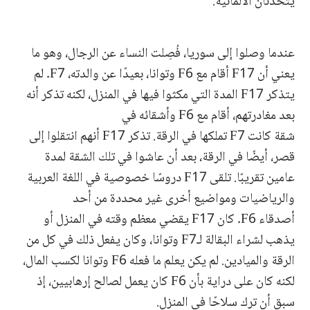
يتحدثان الألمانية.
عندما وصلوا إلى سوريا، فُصِلت النساء عن الرجال، وهو ما
يعني أن F17 أقام مع F6 وتوانا، بعيدًا عن والدته، F7. لم
يتذكر F17 المدة التي مكثوا فيها في المنزل، لكنه تذكر أنه
بعد مغادرتهم، أقام مع F6 وأشقائه في
شقة كانت F7 تملكها في الرقة. تذكر F17 أنهم انتقلوا إلى
قصر، أيضًا في الرقة، بعد أن عاشوا في تلك الشقة لمدة
عامين تقريبًا. تلقى F17 دروسًا خصوصية في اللغة العربية
والرياضيات ومواضيع أخرى غير محددة من أحد
أصدقاء F6. كان F17 يقضي معظم وقته في المنزل أو
يذهب لشراء البقالة لـF7 وتوانا، وكان يفعل ذلك في كل من
الرقة والميادين. لم يكن يعلم ما فعله F6 وتوانا لكسب المال،
لكنه كان على دراية بأن F6 كان يعمل لصالح إرهابيين، إذ
سبق أن ترك سلاحًا في المنزل.