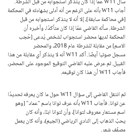
سأل W11 عمّا إذا كان يتذكر استجوابه من قبل الشرطة.
أجاب W11 بأنه على الرغم من أنه أدلى بشهادته في المحكمة
[في محاكمة سابقة]، إلا أنه لا يتذكر استجوابه من قبل
الشرطة. سأله القاضي عمّا إذا كان متأكدًا، وأخبره أن
المحكمة لديها محضر استجواب لشخص يُدعى [حُجب
الاسم] من مقابلة للشرطة عام 2018، والمحضر
مسجل صوتيا أيضًا. أكد W11 أنه لا يتذكر أي مقابلة من هذا
القبيل. ثم عرض عليه القاضي التوقيع الموجود على المحضر،
فأجاب W11 أن هذا كان توقيعه.
ثم انتقل القاضي إلى سؤال W11 حول ما كان يعرفه تحديدًا
عن توانا. فأجاب W11 بأنه عرف توانا باسم "عماد" [وهو
اسم مستعار معروف لتوانا]، وأن لتوانا ابنًا، وأنه كان
يحبّ الذهاب إلى النادي الرياضي (الجيم)، وأنه كان يعمل
مصفّف شعر.