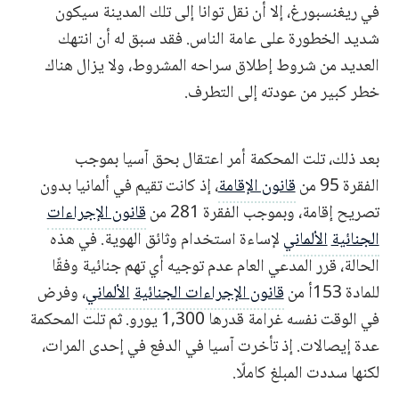
في ريغنسبورغ، إلا أن نقل توانا إلى تلك المدينة سيكون
شديد الخطورة على عامة الناس. فقد سبق له أن انتهك
العديد من شروط إطلاق سراحه المشروط، ولا يزال هناك
خطر كبير من عودته إلى التطرف.
بعد ذلك، تلت المحكمة أمر اعتقال بحق آسيا بموجب
الفقرة 95 من
قانون الإقامة
، إذ كانت تقيم في ألمانيا بدون
تصريح إقامة، وبموجب الفقرة 281 من
قانون الإجراءات
الجنائية
الألماني
لإساءة استخدام وثائق الهوية. في هذه
الحالة، قرر المدعي العام عدم توجيه أي تهم جنائية وفقًا
للمادة 153أ من
قانون الإجراءات الجنائية
الألماني
، وفرض
في الوقت نفسه غرامة قدرها 1,300 يورو. ثم تلت المحكمة
عدة إيصالات. إذ تأخرت آسيا في الدفع في إحدى المرات،
لكنها سددت المبلغ كاملًا.