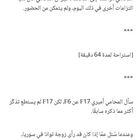
التزامات أخرى في ذلك اليوم، ولم يتمكن من الحضور.
***
[استراحة لمدة 64 دقيقة]
***
سأل المحامي أميري F17 عن F6، لكن F17 لم يستطع تذكّر
أكثر مما ذكره سابقًا.
وعندما سُئل عمّا إذا كان قد رأى زوجة توانا في سوريا،