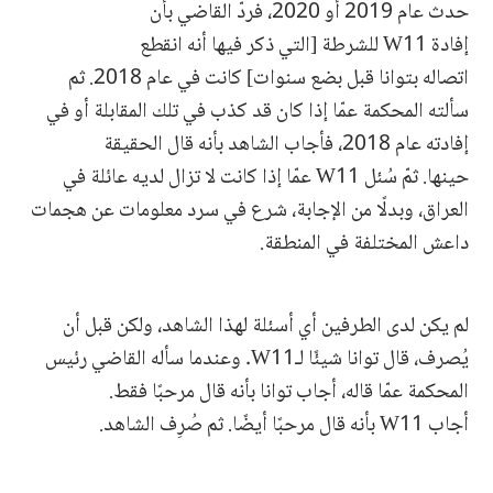
حدث عام 2019 أو 2020، فردّ القاضي بأن
إفادة W11 للشرطة [التي ذكر فيها أنه انقطع
اتصاله بتوانا قبل بضع سنوات] كانت في عام 2018. ثم
سألته المحكمة عمّا إذا كان قد كذب في تلك المقابلة أو في
إفادته عام 2018، فأجاب الشاهد بأنه قال الحقيقة
حينها. ثمّ سُئل W11 عمّا إذا كانت لا تزال لديه عائلة في
العراق، وبدلًا من الإجابة، شرع في سرد معلومات عن هجمات
داعش المختلفة في المنطقة.
لم يكن لدى الطرفين أي أسئلة لهذا الشاهد، ولكن قبل أن
يُصرف، قال توانا شيئًا لـW11. وعندما سأله القاضي رئيس
المحكمة عمّا قاله، أجاب توانا بأنه قال مرحبًا فقط.
أجاب W11 بأنه قال مرحبًا أيضًا. ثم صُرِف الشاهد.