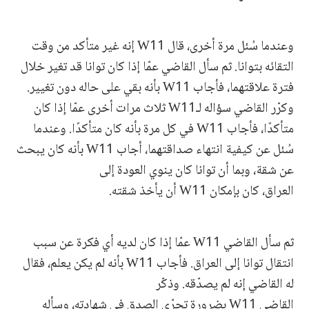
وعندما سُئل مرة أخرى، قال W11 إنه غير متأكد من وقت
التقائه بتوانا. ثم سأل القاضي عمّا إذا كان توانا قد تغير خلال
فترة علاقتهما، فأجاب W11 بأنه بقي على حاله دون تغيير.
وكرّر القاضي سؤاله لـW11 ثلاث مرات أخرى عمّا إذا كان
متأكدًا، فأجاب W11 في كل مرة بأنه كان متأكدًا. وعندما
سُئل عن كيفية انتهاء صداقتهما، أجاب W11 بأنه كان يبحث
عن شقة، وبما أن توانا كان ينوي العودة إلى
العراق، كان بإمكان W11 أن يأخذ شقته.
ثم سأل القاضي W11 عمّا إذا كان لديه أي فكرة عن سبب
انتقال توانا إلى العراق. فأجاب W11 بأنه لم يكن يعلم، فقال
له القاضي إنه لم يصدّقه. وذكّر
القاضي W11 بضرورة تحرّي الصدق في شهادته، وسأله