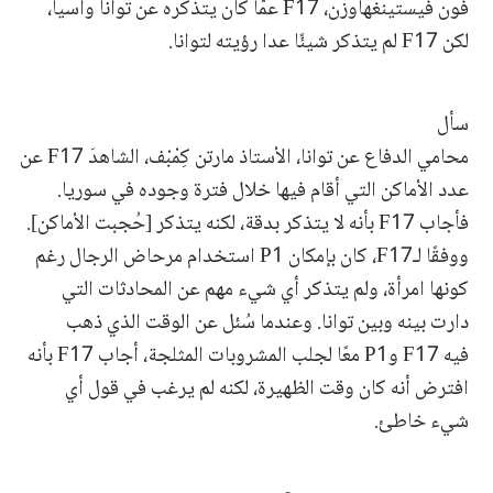
فون فيستينغهاوزن، F17 عمّا كان يتذكره عن توانا وآسيا،
لكن F17 لم يتذكر شيئًا عدا رؤيته لتوانا.
سأل
محامي الدفاع عن توانا، الأستاذ مارتن كِمْبْف، الشاهدَ F17 عن
عدد الأماكن التي أقام فيها خلال فترة وجوده في سوريا.
فأجاب F17 بأنه لا يتذكر بدقة، لكنه يتذكر [حُجبت الأماكن].
ووفقًا لـF17، كان بإمكان P1 استخدام مرحاض الرجال رغم
كونها امرأة، ولم يتذكر أي شيء مهم عن المحادثات التي
دارت بينه وبين توانا. وعندما سُئل عن الوقت الذي ذهب
فيه F17 وP1 معًا لجلب المشروبات المثلجة، أجاب F17 بأنه
افترض أنه كان وقت الظهيرة، لكنه لم يرغب في قول أي
شيء خاطئ.