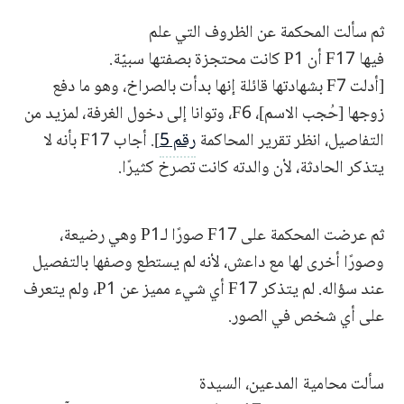
ثم سألت المحكمة عن الظروف التي علم
فيها F17 أن P1 كانت محتجزة بصفتها سبيّة.
[أدلت F7 بشهادتها قائلة إنها بدأت بالصراخ، وهو ما دفع
زوجها [حُجب الاسم]، F6، وتوانا إلى دخول الغرفة، لمزيد من
التفاصيل، انظر تقرير المحاكمة
رقم 5
]. أجاب F17 بأنه لا
يتذكر الحادثة، لأن والدته كانت تصرخ كثيرًا.
ثم عرضت المحكمة على F17 صورًا لـP1 وهي رضيعة،
وصورًا أخرى لها مع داعش، لأنه لم يستطع وصفها بالتفصيل
عند سؤاله. لم يتذكر F17 أي شيء مميز عن P1، ولم يتعرف
على أي شخص في الصور.
سألت محامية المدعين، السيدة