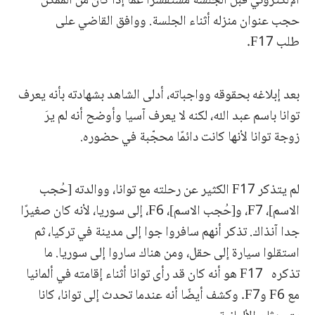
الإلكتروني قبل الجلسة مستفسرًا عما إذا كان من الممكن
حجب عنوان منزله أثناء الجلسة. ووافق القاضي على
طلب F17.
بعد إبلاغه بحقوقه وواجباته، أدلى الشاهد بشهادته بأنه يعرف
توانا باسم عبد الله، لكنه لا يعرف آسيا وأوضح أنه لم يرَ
زوجة توانا لأنها كانت دائمًا محجّبة في حضوره.
لم يتذكر F17 الكثير عن رحلته مع توانا، ووالدته [حُجب
الاسم]، F7، و[حُجب الاسم]، F6، إلى سوريا، لأنه كان صغيرًا
جدا آنذاك. تذكر أنهم سافروا جوا إلى مدينة في تركيا، ثم
استقلوا سيارة إلى حقل، ومن هناك ساروا إلى سوريا. ما
تذكره F17 هو أنه كان قد رأى توانا أثناء إقامته في ألمانيا
مع F6 وF7. وكشف أيضًا أنه عندما تحدث إلى توانا، كانا