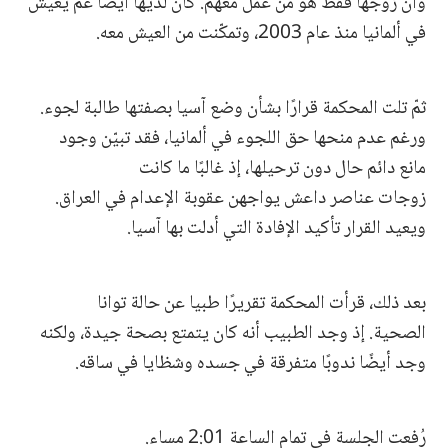
وأن زوجها فقط هو من عمل معهم. كان لديها أيضًا عمٌّ يعيش
في ألمانيا منذ عام 2003، وتمكّنت من العيش معه.
ثمّ تلت المحكمة قرارًا بشأن وضع آسيا بصفتها طالبة لجوء.
ورغم عدم منحها حق اللجوء في ألمانيا، فقد تبيّن وجود
مانع دائم حال دون ترحيلها، إذ غالبًا ما كانت
زوجات عناصر داعش يواجهن عقوبة الإعدام في العراق.
ويعيد القرار تأكيد الإفادة التي أدلت بها آسيا.
بعد ذلك، قرأت المحكمة تقريرًا طبيا عن حالة توانا
الصحية. إذ وجد الطبيب أنه كان يتمتع بصحة جيدة، ولكنه
وجد أيضًا ندوبًا متفرقة في جسده وشظايا في ساقه.
رُفعت الجلسة في تمام الساعة 2:01 مساء.