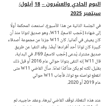
اليوم
الحادي والعشرون –
18
أيلول/
سبتمبر
2025
في الجلسة الثانية من هذا الأسبوع، استمعت المحكمة أولًا
إلى شهادة [حُجب الاسم]، W11، وهو صديق لتوانا منذ أن
كان يعيش في ألمانيا. كان W11 جزءًا من مجموعة أصدقاء
كبيرة كان توانا أحد أفرادها أيضًا. وقد التقيا عن طريق
صديق مشترك يُدعى [حُجب الاسم]، F69. في البداية،
قال W11 إنه التقى بتوانا حوالي عام 2016 أو قبل ذلك
بقليل، لكنه لم يكن متأكدًا تمامًا. سأل القاضي W11 متى
انقطع تواصله مع توانا، فأجاب W11 حوالي
عام 2019 أو 2020.
عند هذه النقطة، توقّف القاضي لبرهة، وعقد حاجبيه، ثم