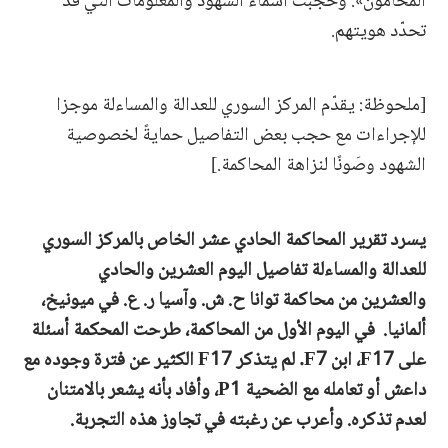
المحامون». وحُجبت أسماء الشهود والمعلومات التي قد
تحدّد هويتهم.
[ملحوظة: يقدّم المركز السوري للعدالة والمساءلة موجزا
للإجراءات مع حجب بعض التفاصيل حمايةً لخصوصية
الشهود وصَونًا لنزاهة المحاكمة.]
يسرد تقرير المحاكمة الحادي عشر
الخاص بالمركز السوري
للعدالة والمساءلة تفاصيل اليوم
العشرين والحادي
والعشرين
من محاكمة توانا ح. ش. وآسيا ر. ع. في ميونيخ،
ألمانيا.
في اليوم الأول من المحاكمة،
طرحت
المحكمة
أسئلة
على
F17،
ابن
F7. لم يتذكر
F17
الكثير عن فترة وجوده مع
داعش أو تعامله
مع الضحية
P1، وأفاد بأنه يشعر بالامتنان
لعدم تذكره. وأعرب عن رغبته في تجاوز هذه التجربة.