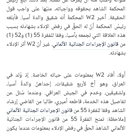
سؤاله وطلب منه أن يعرّف عن نفسه. بعد ذلك، أبلغ رئيس
المحكمة الشاهد بحقوقه وواجباته، منبّها على واجب قول
الحقيقة. أخبر W2 المحكمةَ أنه شقيق والدة آسيا. فأبلغه
رئيسُ المحكمة أنّ له الحقَّ في رفض الإدلاء بشهادته بسبب
هذه العلاقة التي تجمعه بآسيا، وفقا للفقرة 55 (1) و52 (1)
من
قانون الإجراءات الجنائية الألماني
. غير أنّ W2 آثر الإدلاء
بشهادته.
أولا، أفاد W2 بمعلومات على حياته الخاصة. إذ وُلد في
العراق، وهو أخ لأربع شقيقات، إحداهنّ والدةُ آسيا،
ولشقيقَين، وخدم في الجيش العراقي. وعندما سُئل عن
تفاصيل هذه الخدمة، قاطعه أميري، طالبا من القاضي إرشاد
الشاهد وفقا للفقرة 55 من
قانون الإجراءات الجنائية الألماني
[ملاحظة: تمنح الفقرةُ 55 من قانون الإجراءات الجنائية
الألماني الشاهدَ الحقَّ في رفض الإدلاء بمعلومات عندما يكون