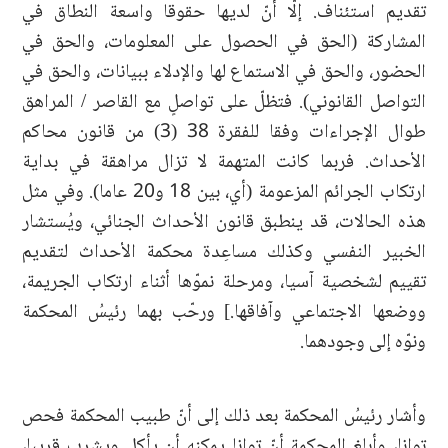
تقديم استئناف. إلّا أنّ لديها حقوقا واسعة النطاق في
المشاركة (الحق في الحصول على المعلومات، والحق في
الحضور، والحق في الاستماع لها والإدلاء ببيانات، والحق في
التواصل القانوني). فتظلّ على تواصلٍ مع القاصر / المراهق
طوال الإجراءات وفقا للفقرة 38 (3) من قانون محاكم
الأحداث. فربما كانت المتهمة لا تزال مراهقة في بداية
ارتكاب الجرائم المزعومة (أي، بين 18 و20 عاما). وفي مثل
هذه الحالات، قد ينطبق قانون الأحداث الجنائي، ويُستشار
الخبير النفسي وكذلك مساعِدة محكمة الأحداث لتقديم
تقييم لشخصية آسيا، ومرحلة نموّها أثناء ارتكاب الجريمة،
ووضعها الاجتماعي وآفاقها.] ورحّب بهما رئيسُ المحكمة
ونوّه إلى وجودهما.
وأشار رئيسُ المحكمة بعد ذلك إلى أنّ طبيب المحكمة فحص
توانا، وأبلغ المحكمة أنّ توانا يمكنه أن يأكل ويشرب قريبا،