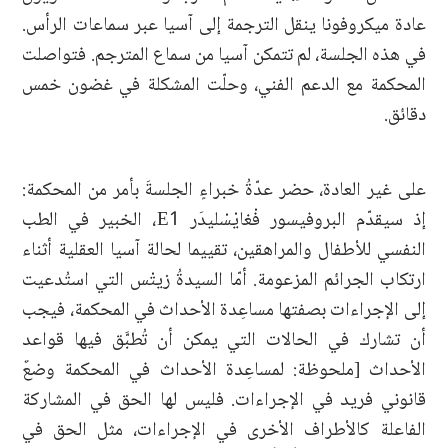
عادة ميكروفونا ينقل الترجمة إلى آسيا عبر سماعات الرأس.
في هذه الجلسة، لم تتمكن آسيا من سماع المترجم. فتواصلت
المحكمة مع الدعم الفني، وحلّت المشكلة في غضون خمس
دقائق.
على غير العادة، حضر عدّةُ خبراءٍ الجلسةَ بأمر من المحكمة:
إذ سيقدّم البروفيسور فْغايْسْليدَر E1، الخبير في الطب
النفسي للأطفال والمراهقين، تقييما لحالة آسيا العقلية أثناء
ارتكاب الجرائم المزعومة. أمّا السيدةُ زيتْس التي استُدعيت
إلى الإجراءات بصفتها مساعِدة الأحداث في المحكمة، فيجب
أن تشارك في الحالات التي يمكن أن تُطبَّق فيها قواعد
الأحداث [ملحوظة: لمساعِدة الأحداث في المحكمة وضعٌ
قانوني فريد في الإجراءات. فليس لها الحق في المشاركة
الفاعلة كالأطراف الأخرى في الإجراءات، مثل الحق في