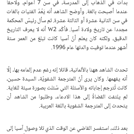
بدأت في الذهاب إلى المدرسة، في سن 7 أعوام، ولاحقا
عندما أصبحت بالغة. وأوضح الشاهد أنه يَعُدّ الفتيات بالغات
في سن الثانية عشرة أو الثالثة عشرة. ثم سأل رئيسُ المحكمة
مجددا عن تاريخ ولادة آسيا. فأكّد W2 أنه لا يعرف التاريخ
الدقيق، ولكنه كان يعلم أنّ آسيا كانت تبلغ من العمر ستة
أشهر عندما توفيت والدتها عام 1996.
تحدث الشاهد ههنا بالألمانية، قائلا إنه رغم عدم إلمامه بها، إلّا
أنه يفهمها. وكان يرى أنّ المترجمة الشفويّة، السيدة حسين،
كانت تُترجم إجاباته والأسئلة التي سُئلت بصورة سيئة للغاية.
لم يلتفت القضاةُ إلى هذا الادعاء، وطلبوا من الشاهد أن
يتحدث إلى المترجمة الشفوية باللغة العربية.
بعد ذلك، استفسر القاضي عن الوقت الذي تلا وصول آسيا إلى