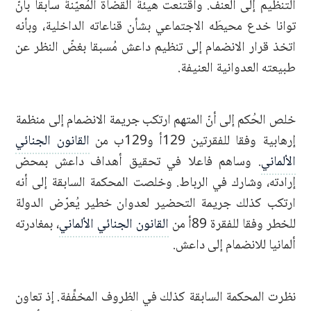
التنظيم إلى العنف. واقتنعت هيئةُ القضاة المُعيّنةُ سابقا بأنّ
توانا خدع محيطَه الاجتماعي بشأن قناعاته الداخلية، وبأنه
اتخذ قرار الانضمام إلى تنظيم داعش مُسبقا بغضّ النظر عن
طبيعته العدوانية العنيفة.
خلص الحُكم إلى أنّ المتهم ارتكب جريمة الانضمام إلى منظمة
إرهابية وفقا للفقرتين 129أ و129ب من
القانون الجنائي
الألماني
. وساهم فاعلا في تحقيق أهداف داعش بمحض
إرادته، وشارك في الرباط. وخلصت المحكمة السابقة إلى أنه
ارتكب كذلك جريمة التحضير لعدوان خطير يُعرّض الدولة
للخطر وفقا للفقرة 89أ من
القانون الجنائي الألماني
، بمغادرته
ألمانيا للانضمام إلى داعش.
نظرت المحكمة السابقة كذلك في الظروف المخفِّفة. إذ تعاون