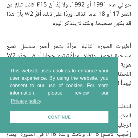
حوالي عام 1991 أو 1992. ولا بُدّ أنّ F15 كانت تبلغ من
العمر 17 أو 18 عاما آنذاك. وردّا على ذلك، أقرّ W2 بأنّ هذا
قد يكون صحيحا، ولكنه لا يتذكر اليوم.
أظهرت الصورة التالية امرأةً بشعر أحمر منسدل، تضع
مساحيق تجميل، وتعانق امرأةً ترتدي حجابا أبيض. حدّد W2
هوية المرأة ذات الشعر المنسدل بأنها والدة آسيا. وفي تلك
This website uses cookies to enhance your
اللحظة، شرع هو وآسيا بالبكاء. فمنحه القضاة بعض الوقت
user experience. By using the website, you
ليهدأ قبل المضي قُدما.
consent to our use of cookies.
For more
information, please review our
Privacy policy
انتقلت المحكمة إلى صورة أخرى لنفس الزوجين بنفس
الملابس وهما يقفان أمام ثلاثة أشخاص. حدّد W2 هوية أحد
CONTINUE
الرجلين الواقفين خلف الزوجين، بأنه ابن أخ F14، ويُدعى
[حُجب الاسم] F16. وكانت والدة F16 في الصورة أيضا؛