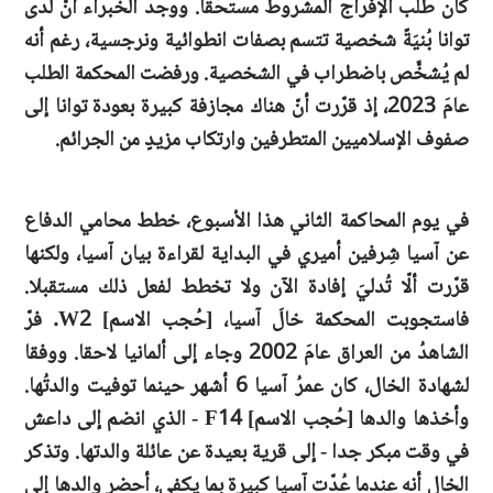
كان طلب الإفراج المشروط مستحَقّا. ووجد الخبراء أنّ لدى
توانا بُنيَةً شخصية تتسم بصفات انطوائية ونرجسية، رغم أنه
لم يُشخَّص باضطراب في الشخصية. ورفضت المحكمة الطلب
عامَ 2023، إذ قرّرت أنّ هناك مجازفة كبيرة بعودة توانا إلى
صفوف الإسلاميين المتطرفين وارتكاب مزيدٍ من الجرائم.
في يوم المحاكمة الثاني هذا الأسبوع، خطط محامي الدفاع
عن آسيا شِرفين أميري في البداية لقراءة بيان آسيا، ولكنها
قرّرت ألّا تُدليَ إفادة الآن ولا تخطط لفعل ذلك مستقبلا.
فاستجوبت المحكمة خالَ آسيا، [حُجب الاسم] W2. فرّ
الشاهدُ من العراق عامَ 2002 وجاء إلى ألمانيا لاحقا. ووفقا
لشهادة الخال، كان عمرُ آسيا 6 أشهر حينما توفيت والدتُها.
وأخذها والدها [حُجب الاسم] F14 - الذي انضم إلى داعش
في وقت مبكر جدا - إلى قرية بعيدة عن عائلة والدتها. وتذكر
الخال أنه عندما عُدّت آسيا كبيرة بما يكفي، أحضر والدها إلى