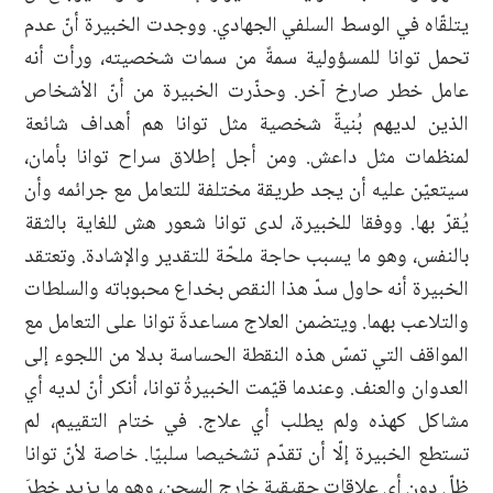
يتلقّاه في الوسط السلفي الجهادي. ووجدت الخبيرة أنّ عدم
تحمل توانا للمسؤولية سمةً من سمات شخصيته، ورأت أنه
عامل خطر صارخ آخر. وحذّرت الخبيرة من أنّ الأشخاص
الذين لديهم بُنيةٌ شخصية مثل توانا هم أهداف شائعة
لمنظمات مثل داعش. ومن أجل إطلاق سراح توانا بأمان،
سيتعيّن عليه أن يجد طريقة مختلفة للتعامل مع جرائمه وأن
يُقرّ بها. ووفقا للخبيرة، لدى توانا شعور هش للغاية بالثقة
بالنفس، وهو ما يسبب حاجة ملحّة للتقدير والإشادة. وتعتقد
الخبيرة أنه حاول سدّ هذا النقص بخداع محبوباته والسلطات
والتلاعب بهما. ويتضمن العلاج مساعدةَ توانا على التعامل مع
المواقف التي تمسّ هذه النقطة الحساسة بدلا من اللجوء إلى
العدوان والعنف. وعندما قيّمت الخبيرةُ توانا، أنكر أنّ لديه أي
مشاكل كهذه ولم يطلب أي علاج. في ختام التقييم، لم
تستطع الخبيرة إلّا أن تقدّم تشخيصا سلبيّا. خاصة لأنّ توانا
ظلّ دون أي علاقات حقيقية خارج السجن، وهو ما يزيد خطرَ