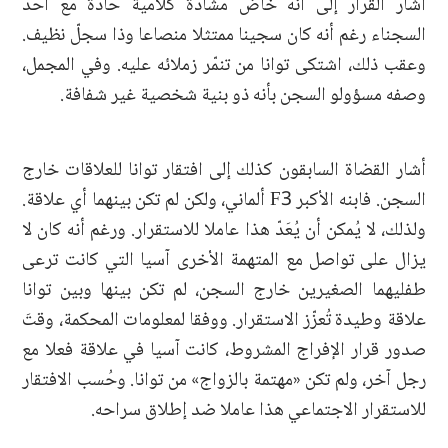
أشار القرار إلى أنه خاض مشادة كلامية حادة مع أحد
السجناء رغم أنه كان سجينا ممتثلا منصاعا وذا سجلّ نظيف.
وعقب ذلك، اشتكى توانا من تنمّر زملائه عليه. وفي المجمل،
وصفه مسؤولو السجن بأنه ذو بنية شخصية غير شفافة.
أشار القضاة السابقون كذلك إلى افتقار توانا للعلاقات خارج
السجن. فابنه الأكبر F3 ألماني، ولكن لم تكن بينهما أي علاقة.
ولذلك، لا يُمكن أن يُعَدّ هذا عاملا للاستقرار. ورغم أنه كان لا
يزال على تواصل مع المتهمة الأخرى آسيا التي كانت ترعى
طفليهما الصغيرين خارج السجن، لم تكن بينها وبين توانا
علاقة وطيدة تُعزّز الاستقرار. ووفقا لمعلومات المحكمة، وقتَ
صدور قرار الإفراج المشروط، كانت آسيا في علاقة فعلا مع
رجل آخر، ولم تكن «مهتمة بالزواج» من توانا. وحُسب الافتقار
للاستقرار الاجتماعي هذا عاملا ضد إطلاق سراحه.