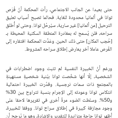
حتى بعيدا عن الجانب الاجتماعي، رأت المحكمة أنّ فُرَص
توانا في ألمانيا محدودة للغاية. فحالما تصبح أسباب تعليق
الترحيل [من ألمانيا] غير سارية، سيُرحّل توانا. وحتى لو أُطلق
سراحه، فلن يُسمح له بمغادرة المنطقة السكنية المحيطة بـ
[حُجب المكان] حتى ذلك الحين. وعَدَّت المحكمة افتقاره إلى
الفُرص عاملا آخر يعارض إطلاق سراحه المشروط.
ورغم أنّ الخبيرة النفسية لم تثبت وجود اضطرابات في
الشخصية، إلّا أنها شخّصت توانا ببُنية شخصيةٍ مستهينةٍ
بالمجتمع ذات سمات نرجسية. وقدّرت الخبيرة احتمالية
انتكاس توانا وعودته إلى الإجرام بنسبة تتراوح بين 30%
و50%. وسلطت الضوء مرةً أخرى في تقريرها لاحقا على
وجود مجازفة كبيرة في إطلاق سراح توانا. ووفقا للخبيرة،
أظهر توانا حاجة متزايدة للتقدير والإشادة، وهو ما يُرجح أن