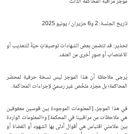
موجز مراقبة المحاكمة الثالث
تاريخ الجلسة: 2 و6 حزيران / يونيو 2025
تحذير: قد تتضمن بعض الشهادات توصيفاتٍ حيّةً للتعذيب أو
الاغتصاب أو صورٍ أخرى من العنف.
يُرجى ملاحظة أن هذا الموجز ليس نسخة حرفية لمحضر
المحاكمة؛ بل مجرّد ملخّص غير رسميٍّ لإجراءات المحاكمة.
في هذا الموجز، [المعلومات الموجودة بين قوسين معقوفين
هي ملاحظات من مراقبينا في المحكمة] و«المعلومات الواردة
بين علامتي اقتباس هي أقوال أدلى بها الشهود أو القضاة أو