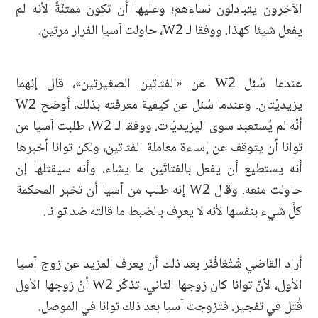
الآخرون يتبادلون نساءهم؛ وعليها أن تكون ممتنّةً لأنه لم
يفعل شيئا كهذا. ووفقا لـ W2، حاولت آسيا الفرار مرتين.
عندما سُئل W2 عن «الفتاتين الصغيرتين»، قال إنهما
يزيديّتان. وعندما سُئل عن كيفية معرفته بذلك، أوضح W2
أنّه لم يُستعبد سوى اليزيديّات. ووفقا لـ W2، طلبت آسيا من
توانا أن يتوقف عن إساءة معاملة الفتاتين، ولكن توانا أخبرها
أنه يستطيع أن يفعل بالفتاتَين ما يشاء، وأنه سيقتلها إن
حاولت منعه. وقال W2 إنه طلب من آسيا أن تخبر المحكمة
كلَّ شيء بنفسها لأنه لا يعرف بالضبط ما قالته ضد توانا.
أراد القاضي شْتْغافْنَر بعد ذلك أن يعرف المزيد عن زوج آسيا
الأول، لأنّ توانا كان زوجها الثاني. تذكّر W2 أنّ زوجها الأول
قُتل في تفجير. فتزوجت آسيا بعد ذلك توانا في الموصل.