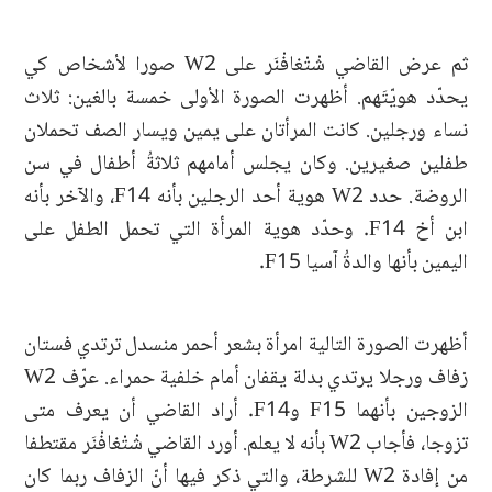
ثم عرض القاضي شْتْغافْنَر على W2 صورا لأشخاص كي
يحدّد هويّتَهم. أظهرت الصورة الأولى خمسة بالغين: ثلاث
نساء ورجلين. كانت المرأتان على يمين ويسار الصف تحملان
طفلين صغيرين. وكان يجلس أمامهم ثلاثةُ أطفال في سن
الروضة. حدد W2 هوية أحد الرجلين بأنه F14، والآخر بأنه
ابن أخ F14. وحدّد هوية المرأة التي تحمل الطفل على
اليمين بأنها والدةُ آسيا F15.
أظهرت الصورة التالية امرأة بشعر أحمر منسدل ترتدي فستان
زفاف ورجلا يرتدي بدلة يقفان أمام خلفية حمراء. عرّف W2
الزوجين بأنهما F15 وF14. أراد القاضي أن يعرف متى
تزوجا، فأجاب W2 بأنه لا يعلم. أورد القاضي شْتْغافْنَر مقتطفا
من إفادة W2 للشرطة، والتي ذكر فيها أنّ الزفاف ربما كان