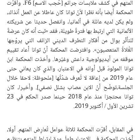
المتهم في كشف ملابسات جرائم [حُجب الاسم] F6. وأقرّت
المحكمة أيضا بأنه نظرا لأنّ توانا كان عاطلا عن العمل آنذاك،
ولم يكن لديه عائلة في ألمانيا، وانفصل حديثا عن شريكته
الألمانية التي ارتبط بها فترةً طويلة، فقد «ثبت أنه كان عرضةً
للتأثّر بوال من أفكار التطرف الديني الزائف التي يروّجها
الغُلاةُ المتعصبون». وافترضت المحكمة أنّ توانا أعاد تقييم
موقفه من أيديولوجية داعش وغيّرها. وأخذت المحكمة ابنَ
توانا المولودَ قبل أوانه في الاعتبار، والذي كان يعاني حتى
عام 2019 من إعاقة لا تُعرف شدّتُها [ملحوظة: لاحقا خلال
الجلسة،توضّح أنّ الابن مصاب بشلل نصفي]. وأخيرا، كان
توانا محتجزا منذ عام 2018 حينما صدر الحكم في 23
تشرين الأول / أكتوبر 2019.
في المقابل، أقرّت المحكمة ثلاثةَ عوامل تُعارِض المتهم. أولا،
أخذت المحكمة في الاعتبار طولَ مدة ارتباط المتهم بتنظيم