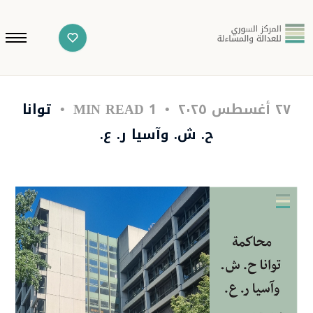
٢٧ أغسطس ٢٠٢٥
1 MIN READ
توانا
ح. ش. وآسيا ر. ع.