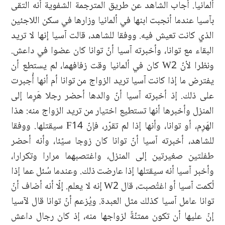
ألمانيا. أجاب الشاهد عن طريق المترجمة الشفوية أنه التقى
بآسيا عندما أنجبت ابنها في ألمانيا وزارها في سكن اللاجئين
الذي كانت تعيش فيه. ووفقا للشاهد، قالت آسيا إنها لا تريد
البقاء مع توانا، وأخبرته آسيا أنّ توانا كان عضوا في داعش.
ونظرا لأنّ W2 كان في ألمانيا وقت زفافهما، لم يستطع أن
يفترض ما إذا كانت آسيا تريد الزواج من توانا أم أنها أُجبرت
على ذلك. إذ أخبرته آسيا أنّ والدها أحضر رجلا هَرِما إلى
المنزل وأخبرها أنها تستطيع اختيار من تريد الزواج منه: هذا
الهَرِم، أو توانا، وأنها إذا لم تقرّر، فإنّ F14 سيقتلها. ووفقا
للشاهد، أخبرته آسيا أنّ توانا كان زوجا سيّئا، وأنه أحضر
طفلتين صغيرتين إلى المنزل، واغتصبهما مرارا وتكرارا،
وأخبر آسيا أنه سيقتلها إذا عارضت ذلك. وعندما سُئل عما إذا
لُكمت آسيا أو اغتُصبت، قال W2 إنه لا يعلم. إلّا أنه أضاف أنّ
توانا عامل آسيا كذلك مثل العبدة. ويُزعم أنّ توانا قال لآسيا
إنّ عليها أن تكون ممتنّةً لزواجها منه، إذ كان رجال داعش