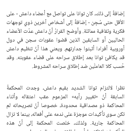
إضافةً إلى ذلك، كان توانا على تواصل مع أعضاء داعش - على
الأقل حتى سُجِن - إضافةً إلى أشخاص آخرين ذوي توجهات
فكرية وثقافية مماثلة. وأوضح القرارُ أنّ داعش عدّت الأعضاء
الحاليين أو السابقين الذين قضوا عقوبات سجن في دول
أوروبية أفرادا أثبتوا جدارتهم. ويعني هذا أنّ تنظيم داعش
قد يكافئ توانا بعد إطلاق سراحه على قضاء عقوبته. وقد
حُسب كلا العاملَين ضد إطلاق سراحه المشروط.
نظرا لالتزام توانا الشديد بقيم داعش، وجدت المحكمةُ
السابقة أنّ «تغيير رأيه» المزعوم عقب اعتقاله وأثناء
المحاكمة ذو مصداقية محدودة، خصوصا أنّ تصريحاته لم
تكن سوى تأكيدات موجزة على ندمه على أفعاله، بينما لا تزال
المحاكمة جارية. ولذلك، خلصت المحكمة إلى أنّ هذه