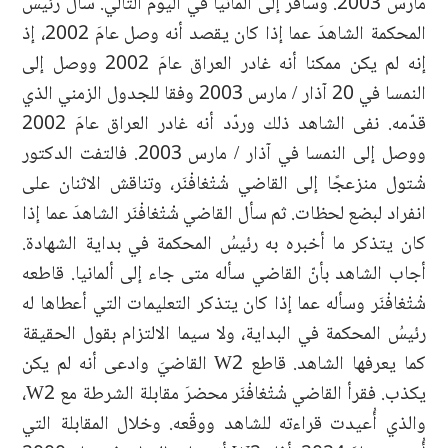
مارس 2003. وسافر إلى ألمانيا في اليوم التالي. سأل رئيسُ
المحكمة الشاهدَ عما إذا كان يقصد أنه وصل عامَ 2002، إذ
إنه لم يكن ممكنا أنه غادر العراق عامَ 2002 ووصل إلى
النمسا في 20 آذار / مارس 2003 وفقا للجدول الزمني الذي
قدّمه. نفى الشاهد ذلك وردّد أنه غادر العراق عامَ 2002
ووصل إلى النمسا في آذار / مارس 2003. فالتفت الدكتور
شْتول منزعجًا إلى القاضي شْتْغافْنَر، وتناقش الاثنان على
انفراد لبضع لحظات. ثم سأل القاضي شْتْغافْنَر الشاهدَ عما إذا
كان يتذكر ما أخبره به رئيسُ المحكمة في بداية الشهادة.
أجاب الشاهد بأنّ القاضي سأله متى جاء إلى ألمانيا. قاطعه
شْتْغافْنَر وسأله عما إذا كان يتذكر التعليمات التي أعطاها له
رئيسُ المحكمة في البداية، ولا سيما الالتزام بقول الحقيقة
كما يعرفها الشاهد. قاطع W2 القاضيَ وادعى أنه لم يكن
يكذب. فقرأ القاضي شْتْغافْنَر محضرَ مقابلة الشرطة مع W2،
والذي أُعيدت قراءته للشاهد ووقّعه. وخلال المقابلة التي