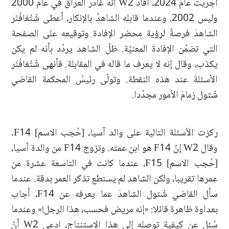
أُجريت عامَ 2024، أفاد W2 أنه غادر العراق في عام 2000
وليس 2002. وعندما قابله الشاهدُ بالإنكار، أعطى شْتْغافْنَر
الشاهدَ فرصةً لرؤية محضر الإفادة وتوقيعه على الصفحة
التي تضمّن الإفادةَ المعنيّة. ظلّ الشاهد يردّد بأنه لم يكن
يكذب، وقال إنه لا يعرف ما قاله في المقابلة. فأنهى شْتْغافْنَر
الأسئلةَ عند هذه النقطة. وتولّى رئيسُ المحكمة القاضي
شْتول زمامَ الأمور مجدّدا.
ركزت الأسئلة التالية على والد آسيا، [حُجب الاسم] F14.
وقال W2 إنّ F14 هو ابن عمته. وتزوج F14 من والدة آسيا،
[حُجب الاسم] F15، عندما كانت في التاسعة عشرة من
عمرها تقريبا، ولكن الشاهد لم يستطع تذكر العمر بدقة. عندما
سأل القاضي شْتول الشاهدَ عما يعرفه عن F14، أجاب
بعداوة ظاهرة قائلا: «إنه مريض فحسب، هذا الرجل!» وعندما
سُئل عن كيفية توصله إلى هذا الاستنتاج، ادعى W2 أنّ