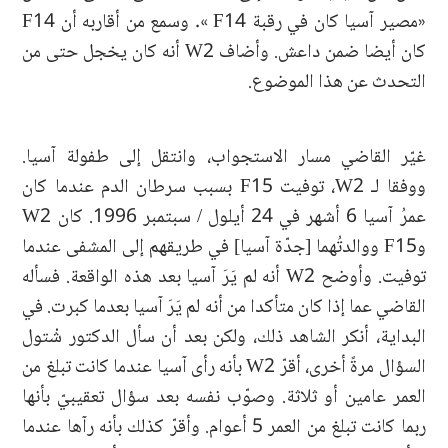
«مصير آسيا كان في رقبة F14 ». وسمع من أقاربه أن F14
كان أيضا ضمن داعش. وأضاف W2 أنه كان يخجل حتى من
التحدث عن هذا الموضوع.
غيّر القاضي مسار الاستجواب، وانتقل إلى طفولة آسيا.
ووفقا لـ W2، توفيت F15 بسبب سرطان الدم عندما كان
عمرُ آسيا 6 أشهر في 24 أيلول / سبتمبر 1996. كان W2
وF15 ووالدتُهما [جدّة آسيا] في طريقهم إلى المشفى عندما
توفيت. وأوضح W2 أنه لم يَرَ آسيا بعد هذه الواقعة. فسأله
القاضي عما إذا كان متأكدا من أنه لم يَرَ آسيا بعدما كبرت. في
البداية، أنكر الشاهد ذلك، ولكن بعد أن سأل الدكتور شْتول
السؤال مرةً أخرى، أقرّ W2 بأنه رأى آسيا عندما كانت تبلغ من
العمر عامين أو ثلاثة. وصوّب نفسه بعد سؤال تعقيبيّ بأنها
ربما كانت تبلغ من العمر 5 أعوام. وأقرّ كذلك بأنه رآها عندما