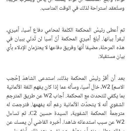
وستُعقد استراحة لذلك في الوقت المناسب.
ثم أعطى رئيسُ المحكمة الكلمةَ لمحامي دفاع آسيا، أميري،
ليقرأ بيانها. أبلغ أميري المحكمة أنّ آسيا لن تُدلي ببيان في
هذه المرحلة، مضيفا أنها وفريق دفاعها لا يعتزمان الإدلاء بأي
بيان مستقبلا.
بعد أن أقرّ رئيسُ المحكمة بذلك، استدعى الشاهدَ [حُجب
الاسم] W2، خالَ آسيا، وسأله عما إذا كان يفهم اللغة الألمانية
بما يكفي للتحدث مع المحكمة. أجاب W2 عن طريق المترجم
الشفوي أنه لا يتحدّث الألمانية رغم أنه يفهمها. فترجمت له
مترجمةُ المحكمة الشفوية، السيدة حسين C2. ثم تساءل
W2 عن سبب استدعائه شاهدا. أخبره القاضي أن يمسك عن