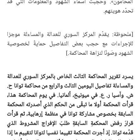
المحامون». وحُجبت أسماء الشهود والمعلومات التي قد
تحدّد هويتهم.
[ملحوظة: يقدّم المركز السوري للعدالة والمساءلة موجزا
للإجراءات مع حجب بعض التفاصيل حمايةً لخصوصية
الشهود وصَونًا لنزاهة المحاكمة.]
يسرد تقرير المحاكمة الثالث الخاص بالمركز السوري للعدالة
والمساءلة تفاصيل اليومين الثالث والرابع من محاكمة توانا ح.
ش. وآسيا ر. ع. في ميونيخ، ألمانيا. في يوم المحاكمة هذا،
قرأت المحكمة أولا ما تبقّى من الحكم الذي أصدرته المحكمة
السابقة بخصوص مشاركة توانا في منظمة إرهابية، ثم قرأت
قرارَ رفض المحكمةِ السابقةِ طلبَ الإفراج المشروط الذي
قدّمه توانا. إذ أجرت المحكمة تقييما نفسيا لتوانا لتقييم ما إذا