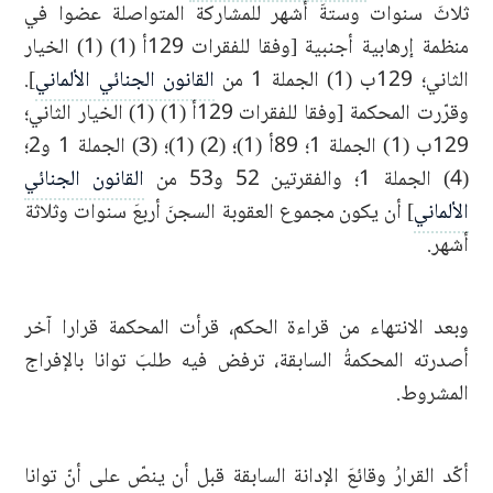
ثلاثَ سنوات وستةَ أشهر للمشاركة المتواصلة عضوا في
منظمة إرهابية أجنبية [وفقا للفقرات 129أ (1) (1) الخيار
الثاني؛ 129ب (1) الجملة 1 من
القانون الجنائي الألماني
].
وقرّرت المحكمة [وفقا للفقرات 129أ (1) (1) الخيار الثاني؛
129ب (1) الجملة 1؛ 89أ (1)؛ (2) (1)؛ (3) الجملة 1 و2؛
(4) الجملة 1؛ والفقرتين 52 و53 من
القانون الجنائي
الألماني
] أن يكون مجموع العقوبة السجنَ أربعَ سنوات وثلاثة
أشهر.
وبعد الانتهاء من قراءة الحكم، قرأت المحكمة قرارا آخر
أصدرته المحكمةُ السابقة، ترفض فيه طلبَ توانا بالإفراج
المشروط.
أكّد القرارُ وقائعَ الإدانة السابقة قبل أن ينصّ على أنّ توانا