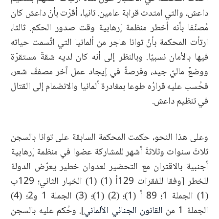
داعش، والتي امتدت قرابة عامين. ثانيا، أقرّت بأنّ داعش كان
مُصنّفا بأنه أخطر منظمة إرهابية وقت صدور الحكم. ثالثا،
ارتأت المحكمة بأنّ توانا هاجر من ألمانيا التي اتّسمت حياته
فيها بالأمان نسبيّا. وبالنظر إلى أنه كان لديه شقةٌ مستقرّة
ووضعٌ ماليّ جيد، وفرصةٌ في إيجاد عمل آخر مصففَ شعر،
فحُسب عليه قرارُه طوعا بمغادرة ألمانيا والانضمام إلى القتال
في تنظيم داعش.
وعلى هذا النحو، حكمت المحكمة السابقة على توانا بالسجن
ثلاثَ سنوات وثلاثةَ أشهر للمشاركة عضوا في منظمة إرهابية
أجنبية بالاقتران مع التحضير لعدوان خطير يعرّض الدولة
للخطر [وفقا للفقرات 129أ (1) (1) الخيار الثاني؛ 129ب
(1) الجملة 1؛ 89 أ (1)؛ (2) (1)؛ (3) الجملة 1 و2؛ (4)
الجملة 1 من
القانون الجنائي الألماني
]. وحُكم عليه بالسجن