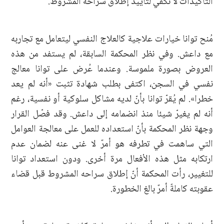
التأكيدات لا تكفي لتأييد إطلاق سراحه المشروط.
مُنح توانا خيارات علاجية كالعلاج النفسي ليتعامل مع تجاربه
مع داعش. وفي نظر المحكمة السابقة، لم يستفد من هذه
العروض بصورة ملموسة. وعندما عُرض على توانا معالج
نفسي في السجن، اكتفى بطلب شهادة تثبت «أنه لم يعد
خطرا». لم يُقرّ توانا بأنّ لديه مشاكل سلوكية أو نفسية، رغم
أنه لم يغيرّ شيئا منذ انضمامه إلى داعش. وقد فصّل القرار
وجهة نظر المحكمة بأنّ استعداده للعمل على معالجة العوامل
التي ساهمت في تطرفه هو أمرٌ لا غنى عنه لضمان عدم
ارتكابه مثل هذه الأفعال مرة أخرى. ودون استعداد توانا
للتغيير، رأت المحكمة أنّ إطلاق سراحه المشروط قبل قضاء
عقوبته كاملةً أمرٌ بالغ الخطورة.