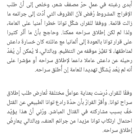
أبدى رغبته في عملٍ حرّ مصففَ شعر، وخلص إلى أنّ طلب
الإفراج المشروط رُفض لأنّ الظروف التي أدّت إلى جرائمه ما
زالت قائمة. ووفقا للقرار، شكّل توانا خطرا أمنيا على العامة،
ولذا لم لكن إطلاق سراحه ممكنا. وحاجج بأنّ ما أثّر كثيرا
على قرار توانا بالعودة إلى ألمانيا مع عائلته كان خسارةَ داعش
لمناطقها، لا تغيُّرَ موقفه من التنظيم. وبالتالي، لا يُمكن أن يُعَدّ
رحيله عن داعش عاملا داعما لإطلاق سراحه أو مؤشرا على
أنه لم يَعُد يُشكّل تهديدا للعامة إن أُطلق سراحه.
وفقًا للقرار، دُرِسَت بعناية عواملُ مختلفة تُعارض طلب إطلاق
سراح توانا. وأقرّ القرارُ بأن حدّة رادع توانا الطبيعي عن القتل
خفّ بسبب مشاركته في القتال المباشر. ورُئي أنّ هذا يؤيّد
احتمال ارتكاب توانا مزيدا من جرائم العنف، وبالتالي يعارِضُ
إطلاق سراحه.