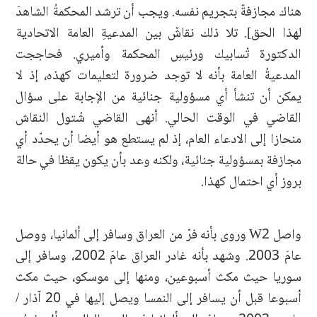
هناك مجازفةٌ بتجريم نفسه. ويجب أن ترشد المحكمةُ الشاهدَ
لهذا الحق]. تلا ذلك نقاشٌ بين المدعيةِ العامة الاتحادية
الدكتورة تْسابيك ورئيسِ المحكمة وأميري. فحاججت
المدعيةُ العامة بأنه لا توجد ضرورة لتعليمات كهذه، إذ لا
يمكن أن تنشأ أي مسؤولية جنائية من الإجابة على سؤال
القاضي في الوقت الحالي. أنهى القاضي شْتول النقاش
منحازا إلى الادعاء العام، إذ لم يستطع هو أيضا أن يحدّد أي
مجازفة بمسؤولية جنائية، ولكنه وعد بأن يكون يقظا في حالة
بروز أي احتمال كهذا.
واصل W2 وروى بأنه فرّ من العراق وسافر إلى ألمانيا، ووصل
عامَ 2003. وشهد بأنه غادر العراق عامَ 2002، وسافر إلى
سوريا حيث مكث أسبوعين، ومنها إلى موسكو، حيث مكث
أسبوعا قبل أن يسافر إلى النمسا ويصل إليها في 20 آذار /