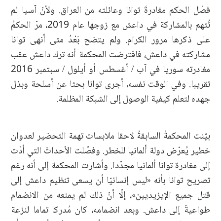
فصّل الحكم مغادرةَ توانا وعائلته من العراق. ولأنّ آسيا لم
تُتهم بالمشاركة في داعش مع زوجها عام 2019، مرّ الحكمُ
على ذكرها مرور الكرام. ولم يتضح بَعْدُ متى أنهى توانا
مشاركته في داعش، فافترضت المحكمة أنه ترك داعش عقب
مغادرته سوريا في آب / أغسطس أو أيلول / سبتمبر 2016
تقريبا. وفي الوقت نفسه، أجرى توانا بحثا عن أسلحة وبذل
جهده لتعلم كيفية الوصول إلى الشبكة المظلمة.
بيّنت المحكمةُ السابقةُ لاحقا ملابسات تهمة التحضير لعدوان
خطير يُعرّض دولة ألمانيا للخطر. وفصّلت الأحداثَ التي أدّت
إلى مغادرة توانا ألمانيا مجدّدا. وأشارت المحكمة إلى أنه رغم
تصريح توانا بأنه «ليس إنسانيّا أن يسعى تنظيم داعش إلى
قتل جميع الإيزيديين»، إلّا أنّ ذلك لم يمنعه من الانضمام
طواعيةً إلى داعش. وبعد انضمامه، كان مُدركا تماما لنزعة