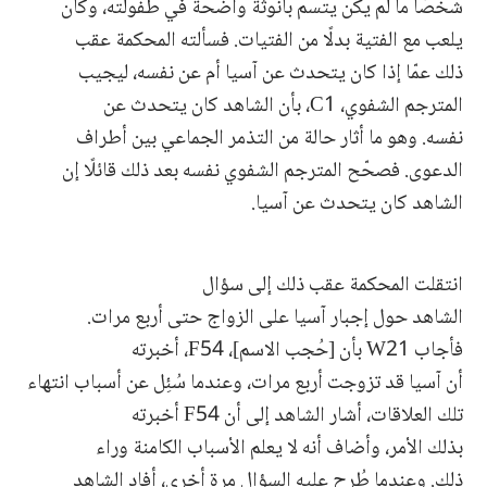
شخصًا ما لم يكن يتسم بأنوثة واضحة في طفولته، وكان
يلعب مع الفتية بدلًا من الفتيات. فسألته المحكمة عقب
ذلك عمّا إذا كان يتحدث عن آسيا أم عن نفسه، ليجيب
المترجم الشفوي، C1، بأن الشاهد كان يتحدث عن
نفسه. وهو ما أثار حالة من التذمر الجماعي بين أطراف
الدعوى. فصحّح المترجم الشفوي نفسه بعد ذلك قائلًا إن
الشاهد كان يتحدث عن آسيا.
انتقلت المحكمة عقب ذلك إلى سؤال
الشاهد حول إجبار آسيا على الزواج حتى أربع مرات.
فأجاب W21 بأن [حُجب الاسم]، F54، أخبرته
أن آسيا قد تزوجت أربع مرات، وعندما سُئِل عن أسباب انتهاء
تلك العلاقات، أشار الشاهد إلى أن F54 أخبرته
بذلك الأمر، وأضاف أنه لا يعلم الأسباب الكامنة وراء
ذلك. وعندما طُرح عليه السؤال مرة أخرى، أفاد الشاهد