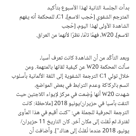
بدأت الجلسة الثانية لهذا الأسبوع بتأكيد
المترجم الشفوي [حُجب الاسم]، C1، للمحكمة أنه يفهم
الشاهدة الأولى لهذا اليوم، [حُجب
الاسم]، W20، فهمًا تامّا، نظرًا لأنهما من العراق.
وبعد التأكّد من أن الشاهدة كانت تعرف آسيا،
سألت المحكمة W20 عن كيفية لقائها بالمتهمة. ومن
خلال تولي C1 الترجمة الشفوية إلى اللغة الألمانية بأسلوب
اتسم بالركاكة وعدم الترابط في بعض المواضع،
شهدت W20 أنها وُضِعت في مركز لإيواء اللاجئين حيث
التقت بآسيا في حزيران/يونيو 2018 [ملاحظة: كانت
الترجمة الحرفية للجملة هي: "كنت أقيم في هذا المأوى
لفترة، ثم نُقلت إلى مكان آخر. كان التاريخ 11 حزيران/
يونيو، 2018 عندما نُقلتُ إلى هناك"]. وأضافت أن