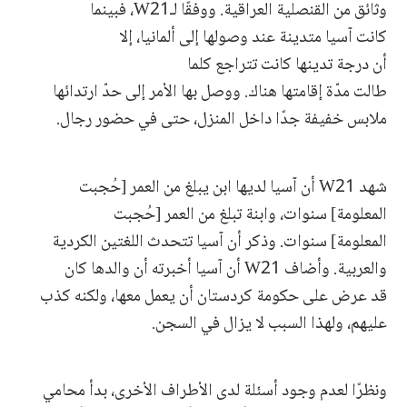
وثائق من القنصلية العراقية. ووفقًا لـW21، فبينما
كانت آسيا متدينة عند وصولها إلى ألمانيا، إلا
أن درجة تدينها كانت تتراجع كلما
طالت مدّة إقامتها هناك. ووصل بها الأمر إلى حدّ ارتدائها
ملابس خفيفة جدًا داخل المنزل، حتى في حضور رجال.
شهد W21 أن آسيا لديها ابن يبلغ من العمر [حُجبت
المعلومة] سنوات، وابنة تبلغ من العمر [حُجبت
المعلومة] سنوات. وذكر أن آسيا تتحدث اللغتين الكردية
والعربية. وأضاف W21 أن آسيا أخبرته أن والدها كان
قد عرض على حكومة كردستان أن يعمل معها، ولكنه كذب
عليهم، ولهذا السبب لا يزال في السجن.
ونظرًا لعدم وجود أسئلة لدى الأطراف الأخرى، بدأ محامي