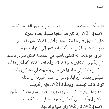
***
تفاجأت المحكمة عقب الاستراحة من حضور الشاهد [حُجب
الاسم]، W21، إذ كان قد أبلغها مسبقًا بعدم قدرته
على المثول في جلسة اليوم. وأدلى W21 بشهادته، التي
تُرجِمت شفويا إلى لغة ألمانية تفتقر إلى الترابط مرة
أخرى، موضحًا أنه التقى بآسيا في المدينة خلال فترة إقامتها
في [حُجب المكان] عامَ 2020. وأضاف W21 أنه أخبرها أنه
سيكون دائمًا إلى جانبها في حال واجهت أي مشاكل، وأنه
سيكون بمثابة أخ لها. وذكر أن آسيا أخبرته أن عائلة
توانا كانت تهدّدها. ووفقًا لـW21، فإن [حُجبت
المعلومة] يعيش في السويد، بينما تعيش شقيقته في [حُجب
المكان]. وأشار إلى أنه كان يعرف خال آسيا [حُجب
الاسم]، W2، لأن W2 زار آسيا وخالتها،