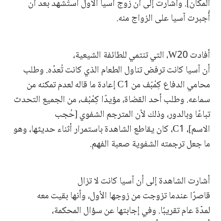
المكان]. وأشارت إلى أن زوج آسيا الأول استُشهد بعد أن
أُجبرت آسيا على الزواج منه.
أفادت W20، التي تنتمي للطائفة الشيعية،
أن آسيا كانت ترفض تناول الطعام الذي كانت تُعدّه. وطلب
محامي الدفاع كِمْبْف من C1 إعادة ما قاله لعدم تمكنه من
سماعه. وطلب أحد القضاة، مؤيدًا كِمْبْف، من الجميع التحدث
تباعًا وبالدور، وذلك لأن المترجم الشفوي [حُجب
الاسم]، C1، كان يقاطع الشاهدة باستمرار أثناء حديثها، وهو
ما جعل ترجمته الشفوية صعبة الفهم.
أشارت الشاهدة إلى أن آسيا كانت لا تزال
قاصرًا عندما تزوجت من زوجها الأول، وأنها بقيت معه
لمدّة عام تقريبًا. وفي إجابتها عن سؤال المحكمة،