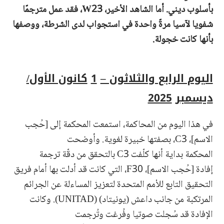
بأسلوب ديني. أما الشاهد الأخير،
W23، فقد
عمل مترجمًا
شفويا
لآسيا
مرةً
واحدة
في استجواب لدى
الشرطة،
ووصفها
بأنها
كانت خجولة.
اليوم الرابع والثلاثون –
1
كانون الأول/
ديسمبر
2025
في هذا اليوم من المحاكمة، استمعت المحكمة إلى [حُجب
الاسم]، C3، بصفتها خبيرة لغوية. وأوضحت
المحكمة بداية أنها كلّفت C3 بالتحقق من دقّة ترجمة
إفادة [حُجب الاسم]، F30، التي كانت قد أدلت بها أمام فريق
التحقيق التابع للأمم المتحدة لتعزيز المساءلة عن الجرائم
المرتكبة من جانب داعش (يونيتاد) (UNITAD). وكانت
الإفادة قد سُجلت صوتيا وفُرغت وتُرجمت