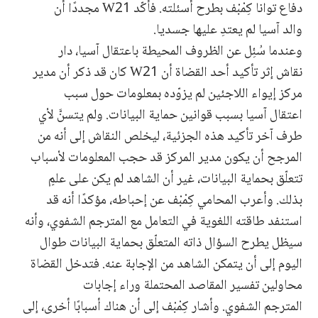
دفاع توانا كِمْبْف بطرح أسئلته. فأكّد W21 مجددًا أن
والد آسيا لم يعتدِ عليها جسديا.
وعندما سُئِل عن الظروف المحيطة باعتقال آسيا، دار
نقاش إثر تأكيد أحد القضاة أن W21 كان قد ذكر أن مدير
مركز إيواء اللاجئين لم يزوّده بمعلومات حول سبب
اعتقال آسيا بسبب قوانين حماية البيانات. ولم يتسنَّ لأي
طرف آخر تأكيد هذه الجزئية، ليخلص النقاش إلى أنه من
المرجح أن يكون مدير المركز قد حجب المعلومات لأسباب
تتعلّق بحماية البيانات، غير أن الشاهد لم يكن على علمٍ
بذلك. وأعرب المحامي كِمْبْف عن إحباطه، مؤكدًا أنه قد
استنفد طاقته اللغوية في التعامل مع المترجم الشفوي، وأنه
سيظل يطرح السؤال ذاته المتعلّق بحماية البيانات طوال
اليوم إلى أن يتمكن الشاهد من الإجابة عنه. فتدخل القضاة
محاولين تفسير المقاصد المحتملة وراء إجابات
المترجم الشفوي. وأشار كِمْبْف إلى أن هناك أسبابًا أخرى، إلى