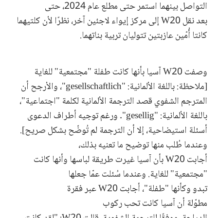
التواصل بينهما استمر حتى مطلع عام 2024، حتى
بعد نقل W20 إلى مركز إيواء لاجئين آخر، نظرًا لأن كلتيهما
كانتا أُمّين عازبتين تتوليان تربية بناتهما.
وصفت W20 آسيا بأنها كانت طفلة "مجتمعية" للغاية
[ملاحظة: باللغة الألمانية: "gesellschaftlich"، والأرجح أن
المترجم الشفوي قصد الترجمة الألمانية لكلمة "اجتماعية"،
باللغة الألمانية: "gesellig". ورغم توجيه أطراف الدعوى
أسئلة استيضاحية، إلا أن الترجمة لم تُوضّح بشكل صريح].
وعندما طُلب منها توضيح ما تعنيه بذلك،
أجابت W20 بأن آسيا غيرت طريقة لباسها وأنها كانت
"مجتمعية" للغاية. وعندما سُئلت عمّا جعلها
تبدو وكأنها "طفلة"، أجابت W20 عبر فقرة
مطوّلة أن آسيا كانت تحب ركوب