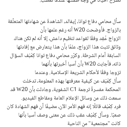
تصرخ أحيانًا في وجه طفلتها عندما تغضب.
سأل محامي دفاع توانا، إيفالد، الشاهدةَ عن شهادتها المتعلّقة
بالزواج. فأوضحت W20 أنه رغم علمها بأن
الزواج عُقِد وفقًا لقواعد تنظيم داعش، إلا أنه لم تكن هناك
وثائق تثبت هذا الزواج، علمًا بأن هذا يتعارض مع إفادتها
السابقة أمام الشرطة. وكرّر محامي دفاع توانا كِمْبْف السؤال
ذاته، فأجابت W20 بأن آسيا أخبرتها بأنهما
تزوجا وفقًا لأحكام الشريعة الإسلامية. وعندما
سأل كِمْبْف عن كيفية معرفتها بهذه المعلومة، تدخلت
المحكمة مفسرةً ترجمة C1 الشفوية، وجادلت بأن W20 قد
سمعت ذلك من وسائل الإعلام العامة ومقاطع الفيديو.
فرد كِمْبْف قائلًا إنه فهم الأمر الآن، مضيفًا أن فهم الشهادة كان
صعبًا. وسأل كِمْبْف عقب ذلك عن معنى وصف آسيا بأنها
كانت "مجتمعية" من الناحية