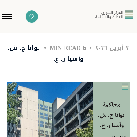
٢ أبريل ٢٠٢٦
6 MIN READ
توانا ح. ش.
وآسيا ر. ع.