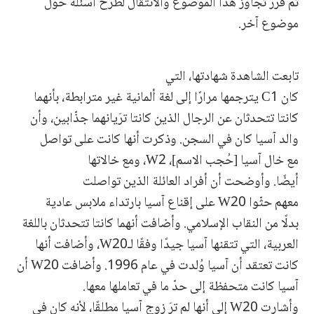
ثم قرّر تجاوز هذا الموضوع والانتقال لطرح أسئلة حول
موضوع آخر.
تابعت الشاهدة شهادتها، التي
كان C1 يترجمها مرارًا إلى لغة ألمانية غير مترابطة، بأنهما
كانتا تتحدثان عن الرجال الذين كانتا ترَيانهما جذّابين، وأن
والد آسيا كان في السجن. وذكرت أنها كانت على تواصل
مع خال آسيا [حُجب الاسم]، W2، ومع خالاتها
أيضًا. وأوضحت أن أفراد العائلة الذين تواصلت
معهم حثّوا W20 على إقناع آسيا بارتداء ملابس عادية
بدلًا من النقاب الإسلامي. وأضافت أنهما كانتا تتحدثان باللغة
العربية، التي تتقنها آسيا جيدًا وفقًا لـW20، وأضافت أنها
كانت تعتقد أن آسيا وُلدت في عام 1996. وأضافت W20 أن
آسيا كانت متحفظة إلى حدّ ما في تعاملها معها.
وأشارت W20 إلى أنها لم ترَ زوج آسيا مطلقًا، لأنه كان في