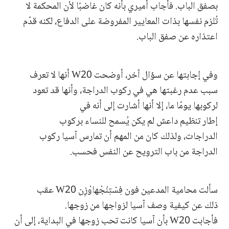
بصفق الباب. فأجاب أميري بأنه كان غاضبًا لأن المحكمة لا
تُلزم نفسها بذات المعايير المفروضة على الدفاع، لكنه قدّم
اعتذاره عن صفق الباب.
وفي إجابتها عن سؤال آخر، أوضحت W20 أنها لا تعرف
سبب عدم رغبتها هي في ركوب الدراجة، وأنها قد تعود
لركوبها يومًا ما، إلا أنها أشارت إلى أنه في
إطار تنظيم داعش لم يكن يُسمح للنساء بركوب
الدراجات، ولذلك كان من المهم أن تمارس آسيا ركوب
الدراجة من باب الترويح عن النفس فحسب.
سألت محامية المدعين فون فِسْتِنْجْهاوْزِن W20 عقب
ذلك عن كيفية وصف آسيا لزواجها من زوجها.
فأجابت W20 بأن آسيا كانت تحب زوجها في البداية، إلى أن