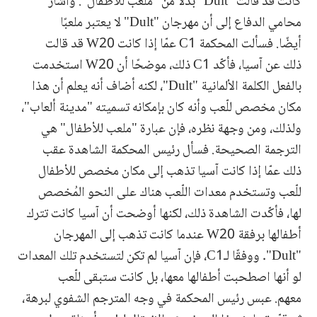
كانت قد قالت "Dult" بدلًا من "ملعب للأطفال". وأشار
محامي الدفاع إلى أن مهرجان "Dult" لا يعتبر ملعبًا
أيضًا. فسألت المحكمة C1 عمّا إذا كانت W20 قد قالت
ذلك عن آسيا، فأكّد C1 ذلك، موضحًا أن W20 استخدمت
بالفعل الكلمة الألمانية "Dult"، لكنه أضاف أنه يعلم أن هذا
مكان مخصص للّعب وأنه كان بإمكانه تسميته "مدينة ألعاب"،
ولذلك، ومن وجهة نظره، فإن عبارة "ملعب للأطفال" هي
الترجمة الصحيحة. فسأل رئيس المحكمة الشاهدة عقب
ذلك عمّا إذا كانت آسيا تذهب إلى مكان مخصص للأطفال
للّعب وتستخدم معدات اللّعب هناك على النحو المُخصص
لها، فأكّدت الشاهدة ذلك، لكنها أوضحت أن آسيا كانت تترك
أطفالها برفقة W20 عندما كانت تذهب إلى المهرجان
"Dult". ووفقًا لـC1، فإن آسيا لم تكن لتستخدم تلك المعدات
لو أنها اصطحبت أطفالها معها، بل كانت ستبقى للّعب
معهم. عبس رئيس المحكمة في وجه المترجم الشفوي لبرهة،