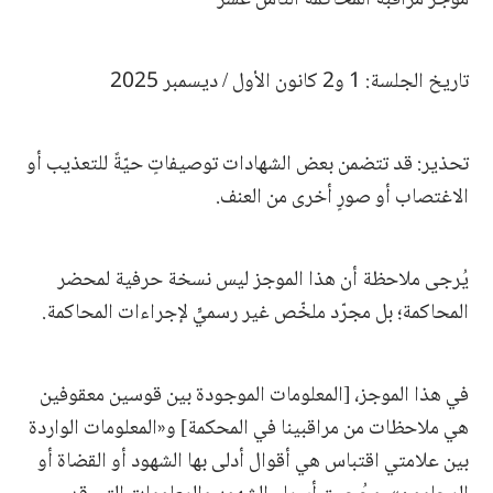
تاريخ الجلسة: 1 و2 كانون الأول / ديسمبر 2025
تحذير: قد تتضمن بعض الشهادات توصيفاتٍ حيّةً للتعذيب أو
الاغتصاب أو صورٍ أخرى من العنف.
يُرجى ملاحظة أن هذا الموجز ليس نسخة حرفية لمحضر
المحاكمة؛ بل مجرّد ملخّص غير رسميٍّ لإجراءات المحاكمة.
في هذا الموجز، [المعلومات الموجودة بين قوسين معقوفين
هي ملاحظات من مراقبينا في المحكمة] و«المعلومات الواردة
بين علامتي اقتباس هي أقوال أدلى بها الشهود أو القضاة أو