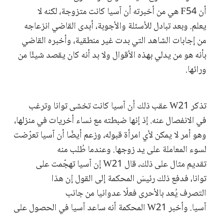
أن F54 هي من أخبرته أن آسيا كانت متزوجة، لكنه لا
يعلم. وبعد تبادل للأسئلة والأجوبة، أبدى القاضي انزعاجه
من إجابات الشاهد التي بدت غير منطقية، وأخبره القاضي
بأنه هو من يدلي بهذه الأقوال ولا بد أنه كان يقصد شيئًا من
ورائها.
تذكر W21 عقب ذلك أن آسيا كانت تخشى توانا وترغب
في الانفصال عنه. إذ إنها ضبطته مع نساء أخريات في منزلها،
وهو أمر لا يمكن لأي امرأة قبوله، وزعم أيضًا أن آسيا تعرّضت
لسوء المعاملة على يد زوجها. وعندما طُلب منه
تقديم مثال على ذلك، قال W21 إن آسيا تهجّمت على
توانا، فدفع ذلك رئيسَ المحكمة إلى القول إن هذا
التصرف يُعد بالأحرى فعلًا عدوانيا من جانب
آسيا. وأخبر W21 المحكمة أنه ساعد آسيا في الحصول على