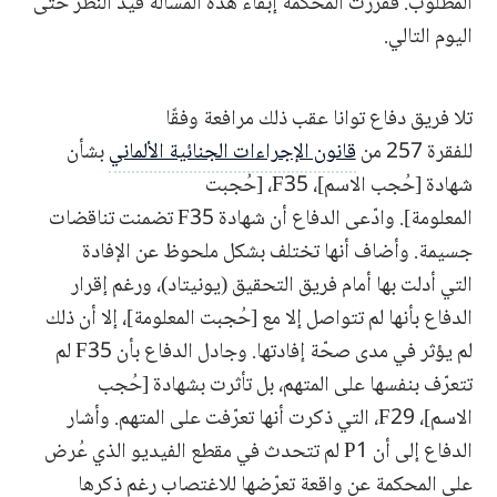
المطلوب. فقرّرت المحكمة إبقاء هذه المسألة قيد النظر حتى
اليوم التالي.
تلا فريق دفاع توانا عقب ذلك مرافعة وفقًا
للفقرة 257 من
قانون الإجراءات الجنائية الألماني
بشأن
شهادة [حُجب الاسم]، F35، [حُجبت
المعلومة]. وادّعى الدفاع أن شهادة F35 تضمنت تناقضات
جسيمة. وأضاف أنها تختلف بشكل ملحوظ عن الإفادة
التي أدلت بها أمام فريق التحقيق (يونيتاد)، ورغم إقرار
الدفاع بأنها لم تتواصل إلا مع [حُجبت المعلومة]، إلا أن ذلك
لم يؤثر في مدى صحّة إفادتها. وجادل الدفاع بأن F35 لم
تتعرّف بنفسها على المتهم، بل تأثرت بشهادة [حُجب
الاسم]، F29، التي ذكرت أنها تعرّفت على المتهم. وأشار
الدفاع إلى أن P1 لم تتحدث في مقطع الفيديو الذي عُرض
على المحكمة عن واقعة تعرّضها للاغتصاب رغم ذكرها