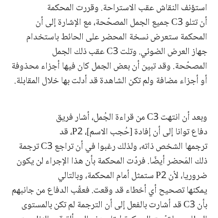
استؤنف النقاش عقب الاستراحة. وقررت المحكمة
أن تتلو C3 جميع الجمل المصحّحة، مع الإشارة إلى أن
المحكمة ستعرض نسخة المحضر على الحائط باستخدام
جهاز العرض الضوئي. وتلت C3 عقب ذلك الجمل
المصحّحة. وقد تبين أن بعض الجمل كان فيها أجزاء محذوفة
أو أجزاء مضافة ولم تكن الشاهدة قد أدلت بها خلال المقابلة.
وبعد أن انتهت C3 من قراءة الجُمل، أشار فريق
دفاع توانا إلى أن إفادة [حُجب الاسم]، P2، قد
ترجمها الشخص ذاته، ولذلك رغبوا في أن تراجع C3 ترجمة
ذلك المَحضر أيضًا. فردّت المحكمة بأن هذا الإجراء لن يكون
ضروريا، لأن P2 ستمثل أمام المحكمة، وبالتالي
يمكنها تصحيح أي أخطاء قد وقعت. فعقّب الدفاع من جانبهم
بأن C3 قد أشارت بالفعل إلى أن الترجمة لم تكن بالمستوى