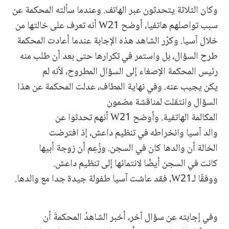
وكان الثلاثة يتحدثون عبر الهاتف. وعندما سألته المحكمة عن
سبب تواصلهم هاتفيا، أوضح W21 أنه تعرف على خالتها من
خلال آسيا. وكرّر الشاهد هذه الإجابة عندما أعادت المحكمة
طرح السؤال، بل واستمر في تكرارها حتى بعد أن طلب منه
رئيس المحكمة الإصغاء إلى السؤال المطروح، لأنه لم
يكن يجيب عنه. وفي نهاية المطاف، عدلت المحكمة عن هذا
السؤال وانتقلت لمناقشة مضمون
المكالمة الهاتفية. وأوضح W21 أنهم تحدثوا عن
والد آسيا وانخراطه في تنظيم داعش، إذ افترضت
الخالة أن والدها كان في السجن. وزُعِم أن زوجة أبيها
كانت في السجن أيضًا لانتمائها إلى تنظيم داعش.
ووفقًا لـW21، فقد عاشت آسيا طفولة جيدة جدا مع والدها.
وفي إجابته عن سؤال آخر، أخبر الشاهدُ المحكمةَ أن