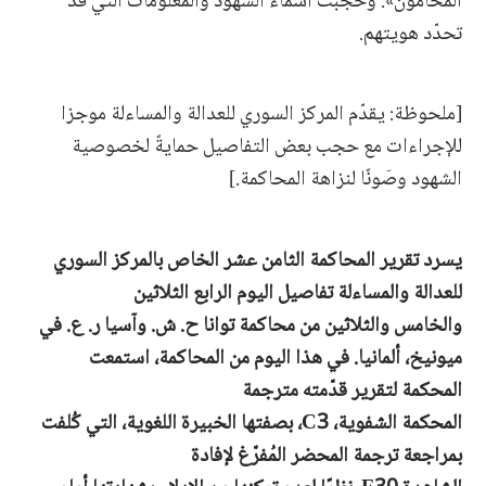
المحامون». وحُجبت أسماء الشهود والمعلومات التي قد
تحدّد هويتهم.
[ملحوظة: يقدّم المركز السوري للعدالة والمساءلة موجزا
للإجراءات مع حجب بعض التفاصيل حمايةً لخصوصية
الشهود وصَونًا لنزاهة المحاكمة.]
يسرد تقرير المحاكمة الثامن
عشر الخاص بالمركز السوري
للعدالة والمساءلة تفاصيل اليوم الرابع
الثلاثين
والخامس
والثلاثين من محاكمة توانا ح. ش. وآسيا ر. ع. في
ميونيخ، ألمانيا.
في هذا اليوم من المحاكمة، استمعت
المحكمة لتقرير قدّمته مترجمة
المحكمة
الشفوية،
C3،
بصفتها
الخبيرة
اللغوية،
التي كُلفت
بمراجعة ترجمة المحضر المُفرّغ لإفادة