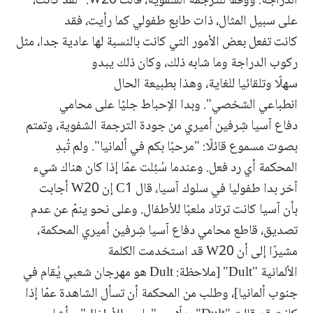
الدراجة. ووفقًا للترجمة الشفوية، قالت W20: "لقد كانت،
على سبيل المثال، ذات طابع طفولي كما رأيت، فقد
كانت تفعل بعض الأمور التي كانت بالنسبة لها عادية جدا، مثل
ركوب الدراجة وما شابه ذلك، وكان ذلك يبدو
سهلًا وتلقائيا للغاية، وهذا بطبيعة الحال
انطباعي الشخصي". وبدا الإحباط جليّا على محامي
دفاع آسيا شِرفين أميري من جودة الترجمة الشفوية، وتمتم
بصوت مسموع قائلًا: "مرحبًا بكم في ألمانيا". ولم تُبدِ
المحكمة أي رد فعل. وعندما سُئِلت عمّا إذا كان هناك شيء
آخر بدا طفوليا في سلوك آسيا، قال C1 إن W20 أجابت
بأن آسيا كانت ترتاد ملعبًا للأطفال. وعلى نحو ينمّ عن عدم
تصديق، قاطع محامي دفاع آسيا شِرفين أميري المحكمة،
مشيرًا إلى أن W20 قد استخدمت الكلمة
الألمانية "Dult" [ملاحظة: Dult هو مهرجان شعبي يُقام في
جنوب ألمانيا]، وطلب من المحكمة أن تسأل الشاهدة عمّا إذا