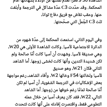
الشاهدة
F30،
نظرًا
لعدم تمكنها من الإدلاء بشهادتها أمام
المحكمة. وقد حدّدت
C3
عدّة مشاكل
في الترجمة وأبلغت
عنها.
وعقب نقاش مع فريق دفاع
توانا،
تلت
C3
الجُملَ
التي
صحّحتها.
وفي اليوم الثاني، استمعت المحكمة
إلى
عدّة
شهود من
الدائرة الاجتماعية لآسيا. وكانت الشاهدة الأولى
هي
W20،
وهي صديقة لآسيا. وشهدت أن آسيا كانت أمًا
صالحة
ولم
تكن شديدة التدين،
وأنها
كانت تخشى زوجها. أما الشاهد
الثاني
فكان
W21،
وهو صديق
لآسيا
ولخالتها
F54
وخالها
W2.
وأفاد الشاهد،
رغم
مواجهة
بعض الإشكاليات في الترجمة
الشفوية،
أن
آسيا
لم تكن
أمّا
صالحة تمامًا
رغم خوفها من زوجها.
أما الشاهد
التالي،
W22، فقد كان يعرف آسيا من خلال
عمله
التطوعي
فقط، واقتصرت إفادته على أنها
كانت تتحدث