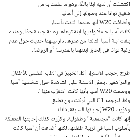
اكتشفت أن لديه ابنًا بالغًا، وهو ما علمت به من
شقيق توانا عند وصولها إلى ألمانيا.
وأضافت W20 أنها عندما التقت بآسيا،
كانت آسيا حاملًا ولديها ابنة ترعاها رعاية جيدة جدًا. وعندما
بلغت ابنة آسيا الثالثة من عمرها، دار بينهما حديث حول عدم
رغبة توانا في إلحاق ابنتهما بالمدرسة أو الروضة.
طرح [حُجب الاسم]، E1، الخبيرُ في الطب النفسي للأطفال
والمراهقين، بعض الأسئلة على الشاهدة حول شخصية آسيا.
ووصفت W20 آسيا بأنها كانت "تتقرّب منها"،
وفقًا لترجمة C1 التي تُركت دون تعليق.
وكرّرت W20 إجاباتها السابقة، قائلة
إنها كانت "مجتمعية" وطفولية. وكرّرت كذلك إجابتها المتعلّقة
بأسلوب آسيا في تربية طفلتها، لكنها أضافت أن آسيا كانت