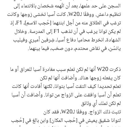
السجن على حد علمها، بعد أن اتّهمه شخصان بالانتماء إلى
تنظيم داعش. ووفقًا لـW20، كانت آسيا تخشى زوجها وكانت
ترغب في الطلاق منه من أجل ابنتهما [حُجب الاسم]، F1، إذ
لم يكن توانا يرغب في أن تذهب F1 إلى المدرسة. وخلال
الشهادة، انخرط محاميا دفاع آسيا، شِرفين أميري وفيليب
يانسُن، في نقاش محتدم، دون صخب، فيما بينهما.
ذكرت W20 أنها لم تكن تعلم سبب مغادرة آسيا للعراق أو ما
كان يفعله زوجها هناك. وأضافت أنها لم تكن
تعلم تحديدا كيف التقت آسيا بتوانا، لكنها أفادت أنها كانت
تعلم أن آسيا وافقت على الزواج من توانا. وأضافت أن آسيا
لم تكن تملك أي وثائق
تثبت ذلك الزواج. ووفقًا لـW20، فقد كان
لتوانا شقيق يعيش في [حُجب المكان] وابن بالغ في [حُجب