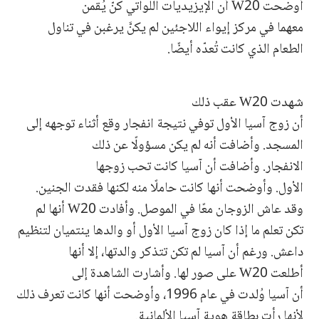
أوضحت W20 أن الإيزيديات اللواتي كنّ يُقمن
معهما في مركز إيواء اللاجئين لم يكنَّ يرغبن في تناول
الطعام الذي كانت تُعدّه أيضًا.
شهدت W20 عقب ذلك
أن زوج آسيا الأول توفي نتيجة انفجار وقع أثناء توجهه إلى
المسجد. وأضافت أنه لم يكن مسؤولًا عن ذلك
الانفجار. وأضافت أن آسيا كانت تحب زوجها
الأول. وأوضحت أنها كانت حاملًا منه لكنها فقدت الجنين.
وقد عاش الزوجان معًا في الموصل. وأفادت W20 أنها لم
تكن تعلم ما إذا كان زوج آسيا الأول أو والدها ينتميان لتنظيم
داعش. ورغم أن آسيا لم تكن تتذكر والدتها، إلا أنها
أطلعت W20 على صور لها. وأشارت الشاهدة إلى
أن آسيا وُلدت في عام 1996، وأوضحت أنها كانت تعرف ذلك
لأنها رأت بطاقة هوية آسيا الألمانية.