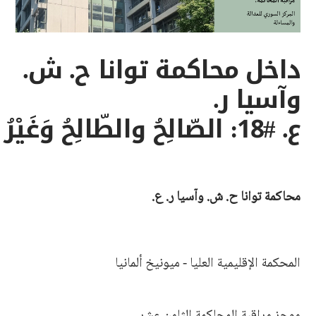
داخل محاكمة توانا ح. ش.
وآسيا ر.
ع. #18: الصّالِحُ والطّالِحُ وَغَيْرُ الْفالِح
محاكمة توانا ح. ش. وآسيا ر. ع.
المحكمة الإقليمية العليا - ميونيخ ألمانيا
موجز مراقبة المحاكمة الثامن عشر