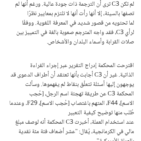
لم تكن C3 ترى أن الترجمة ذات جودة عالية. ورغم أنها لم
تصفها بالسيئة، إلا أنها رأت أنها لا تلتزم بمعايير نظرًا
لما تحتويه من قصور شديد في المعرفة اللغوية. ووفقًا
لرأي C3، فقد واجه المترجم صعوبة بالغة في التمييز بين
صلات القرابة وأسماء البلدان والأشخاص.
اقترحت المحكمة إدراج التقرير عبر إجراء القراءة
الذاتية. غير أن C3 أجابت بأنها تعتقد أن أطراف الدعوى قد
يوجهون إليها أسئلة تتعلّق بنقاط لم يفهموها. وسألت
المحكمة C3 عن طريقة تهجئة اسم الرجل، [حُجب
الاسم]، F44، المتهم باغتصاب [حُجب الاسم]، F29. وعندما
طُلب منها توضيح كيفية التعبير
عند استخدام العملة، أخبرت C3 المحكمة أنه لوصف مبلغ
مالي في الكرمانجية، يُقال: "عشر أضعاف فئة مئة نقدية