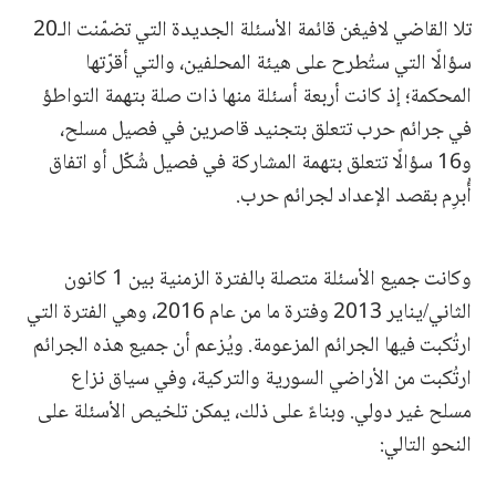
تلا القاضي لافيغن قائمة الأسئلة الجديدة التي تضمّنت الـ20
سؤالًا التي ستُطرح على هيئة المحلفين، والتي أقرّتها
المحكمة؛ إذ كانت أربعة أسئلة منها ذات صلة بتهمة التواطؤ
في جرائم حرب تتعلق بتجنيد قاصرين في فصيل مسلح،
و16 سؤالًا تتعلق بتهمة المشاركة في فصيل شُكّل أو اتفاق
أُبرِم بقصد الإعداد لجرائم حرب.
وكانت جميع الأسئلة متصلة بالفترة الزمنية بين 1 كانون
الثاني/يناير 2013 وفترة ما من عام 2016، وهي الفترة التي
ارتُكبت فيها الجرائم المزعومة. ويُزعم أن جميع هذه الجرائم
ارتُكبت من الأراضي السورية والتركية، وفي سياق نزاع
مسلح غير دولي. وبناءً على ذلك، يمكن تلخيص الأسئلة على
النحو التالي: