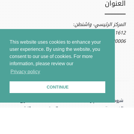
العنوان
المركز الرئيسي- واشنطن:
1612 K St NW, Ste 400
Washington, DC 20006
This website uses cookies to enhance your
user experience. By using the website, you
consent to our use of cookies.
For more
information, please review our
Privacy policy
CONTINUE
شروط الاستخدام وسياسة
بيانات
حقوق
الخصوصية
الموقع
النشر
.المركز السوري للعدالة والمساءلة، جميع الحقوق محفوظة © ٢٠٢٦