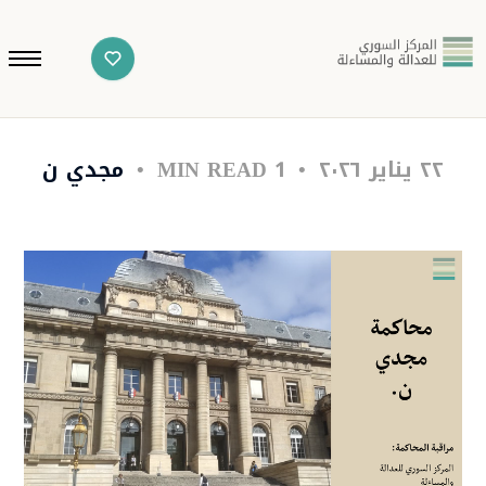
٢٢ يناير ٢٠٢٦
1 MIN READ
مجدي ن