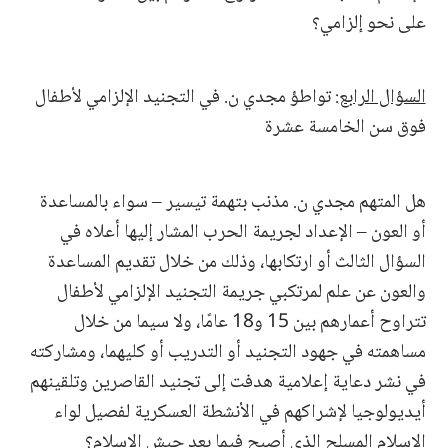
على نحو إلزامي؟
السؤال الرابع
: تواطؤ مجدي ن. في التجنيد الإلزامي لأطفال
فوق سن الخامسة عشرة
هل المتهم مجدي ن. مذنب بتهمة تيسير – سواء بالمساعدة
أو العون – الإعداد لجريمة الحرب المشار إليها أعلاه في
السؤال الثالث أو ارتكابها، وذلك من خلال تقديم المساعدة
والعون عن علم لمرتكبي جريمة التجنيد الإلزامي لأطفال
تتراوح أعمارهم بين 15 و18 عامًا، ولا سيما من خلال
مساهمته في جهود التجنيد أو التدريب أو كليهما، ومشاركته
في نشر دعاية إعلامية هدفت إلى تجنيد القاصرين وتلقينهم
أيديولوجيا لإشراكهم في الأنشطة العسكرية لفصيل لواء
الإسلام المسلح الذي أصبح فيما بعد جيش الإسلام؟