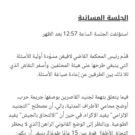
الجلسة المسائية
استؤنفت الجلسة الساعة 12:57 بعد الظهر.
قدّم رئيس المحكمة القاضي لافيغن مسَوّدة أولية للأسئلة
التي ينبغي طرحها على هيئة المحلفين. وأسفر النقاش الذي
تلا ذلك بين الطرفين عن إعادة صياغة الأسئلة.
فيما يتعلق بتهمة تجنيد القاصرين بوصفها جريمة حرب،
أوضح محامي الأطراف المدنية، بالي، أن مصطلح "التجنيد
الإلزامي" يفيد الإكراه، في حين أن "الالتحاق بالجيش" يفيد
الطوعية. وبالنظر إلى الوضع القانوني الراهن [الذي لا يحظر
التحاق الأطفال فوق سن 15 عامًا طوعًا]، ينبغي أن يكون