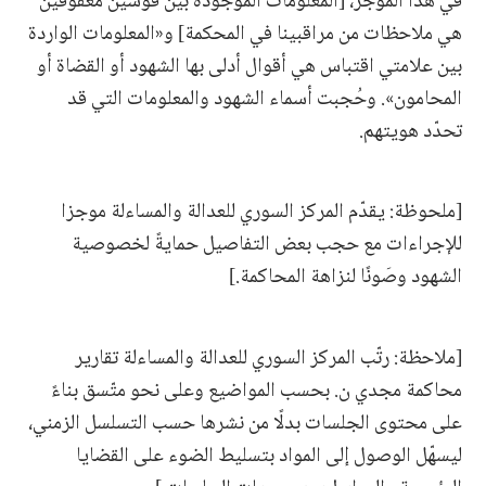
في هذا الموجز، [المعلومات الموجودة بين قوسين معقوفين
هي ملاحظات من مراقبينا في المحكمة] و«المعلومات الواردة
بين علامتي اقتباس هي أقوال أدلى بها الشهود أو القضاة أو
المحامون». وحُجبت أسماء الشهود والمعلومات التي قد
تحدّد هويتهم.
[ملحوظة: يقدّم المركز السوري للعدالة والمساءلة موجزا
للإجراءات مع حجب بعض التفاصيل حمايةً لخصوصية
الشهود وصَونًا لنزاهة المحاكمة.]
[ملاحظة: رتّب المركز السوري للعدالة والمساءلة تقارير
محاكمة مجدي ن. بحسب المواضيع وعلى نحو متّسق بناءً
على محتوى الجلسات بدلًا من نشرها حسب التسلسل الزمني،
ليسهّل الوصول إلى المواد بتسليط الضوء على القضايا