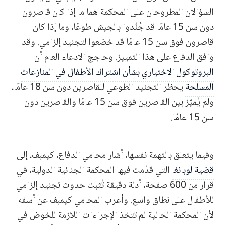
السؤالان المطروحان على المحكمة هما ما إذا كان قاصرون
دون سن 15 عامًا قد جُنِّدوا بالجيش طوعًا، وما إذا كان
قاصرون فوق سن 15 عامًا قد خضعوا لتجنيد إلزامي. وقد
وافق الدفاع على هذا التمييز. وحاجج الادعاء العام أن
البروتوكول الاختياري بشأن اشتراك الأطفال في المنازعات
المسلحة
يحظر التجنيد الطوعي للقاصرين دون سن 18 عامًا،
ولم يُميّز بين القاصرين فوق سن 15 عامًا والقاصرين دون
سن 15 عامًا.
وفيما يتعلق بالتهمة نفسها، أشار محامي الدفاع، كيمبف، إلى
قضية لوبانغا
التي قدّمت فيها المحكمة الجنائية الدولية، في
قرار من 600 صفحة، أدلة دقيقة تُثبت حدوث تجنيد إلزامي
للأطفال على نطاق واسع. وأعرب المحامي كيمبف عن أسفه
لأن المحكمة الحالية لم تتخذ الإجراءات اللازمة للخوض في