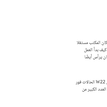
ب الاسم] W22، العمل في المكتب الإعلامي [للثورة] في دوما مطلع عام 2013. كان المكتب مستقلا
ه محمد فليطاني، F33. روى W22 بالتفصيل كيف بدأ العمل
ان يرأس أيضًا
عندما استُهدفت مدينة زملكا بهجمات كيميائية عام 2013، نُقل المصابون إلى دوما، ووثّق W22 الحالات فور
العدد الكبير من