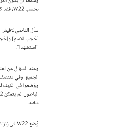
وسمعة أن يكون المرء 
بحسب W22، فقد كانت هذه الخطابات تُلقى في الغالب في المساجد، حيث كان الناس يذهبون مع أطفالهم.
"استشهدا".
ووُضعوا في الكهف لم
دخله.