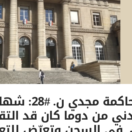
داخل محاكمة مجدي ن. #
ي من دوما كان قد الت
 في السجن وتعرّض للتع