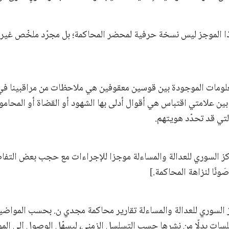
ا الموجز ليس نسخة حرفية لمحضر المحاكمة؛ بل مجرّد ملخّص غير ر
علومات الموجودة بين قوسين معقوفين هي ملاحظات من مراقبينا في
 بين علامتي اقتباس هي أقوال أدلى بها الشهود أو القضاة أو المحام
لتي قد تحدّد هويتهم.
كز السوري للعدالة والمساءلة موجزا للإجراءات مع حجب بعض التفا
نًا لنزاهة المحاكمة.]
ز السوري للعدالة والمساءلة تقارير محاكمة مجدي ن. بحسب المواض
لسات بدلًا من نشرها حسب التسلسل الزمني، ليسهّل الوصول إلى الم