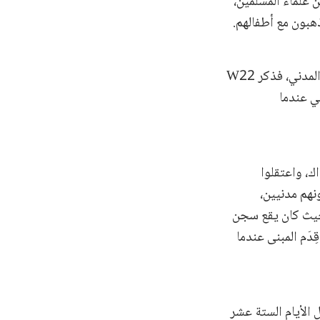
ن علماء المسلمين،
سأل القاضي لافيغن عن حالات محددة لتجنيد الأطفال في جيش الإسلام شهدها الطرف المدني، فذكر W22
ر 17 و16 عامًا على التوالي عندما
ة آنذاك، واعتقلوا
جميع، رغم كونهم مدنيين،
 حيث كان يقع سجن
رك قِدَم المبنى عندما
ة خلال الأيام الستة عشر