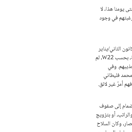
اني قرابة شهر نيسان/أبريل 2014 تقريبًا، قال W22 إنه حتى يومنا هذا، لا
 رغبتهم في وجود
 محمد فليطاني، عمل W22 مع عمه. وأفاد بأن جيش الإسلام اعتقله في 4 أو 5 كانون الثاني/يناير
2015. وقال W22 إن الفصيل كان مسؤولًا عن المجاعة التي ضربت الغوطة. وفي البداية، بحسب W22، لم
عذيبهم. وفي
أن محمد فليطاني
 أمرٌ غير لائق.
نضمام إلى صفوف
م والراتب، أو بتزويج
 بسبب الحصار، وكان السلاح