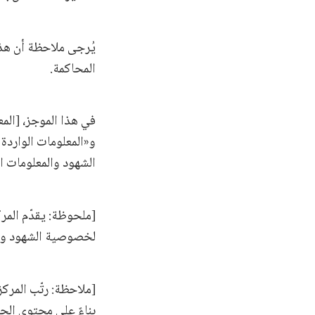
يُرجى ملاحظة أن هذ
المحاكمة.
في هذا الموجز، [الم
و«المعلومات الواردة
الشهود والمعلومات ا
[ملحوظة: يقدّم المر
لخصوصية الشهود وصَو
[ملاحظة: رتّب المرك
بناءً على محتوى الج