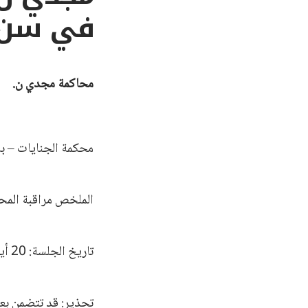
في سن 
محاكمة مجدي ن.
محكمة الجنايات – با
الملخص مراقبة المحا
تاريخ الجلسة: 20 أيار/مايو 2025
تحذير: قد تتضمن بعض