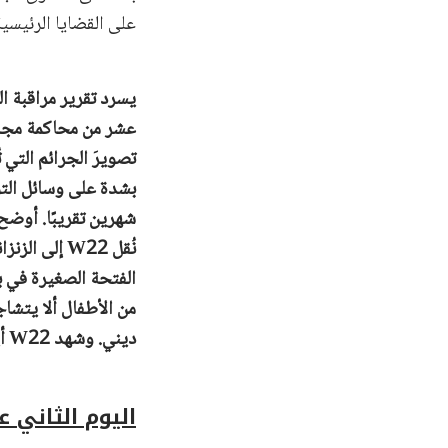
على القضايا الرئيسي
يسرد تقرير مراقبة ال
عشر من محاكمة مجدي
تصويرَ الجرائم التي 
ديني. وشهد W22 أيضًا بأنه رأى المتهم في موكب يمر في دوما قرابة عامي 2012-2013.
اليوم الثاني عشر – 20 أيار