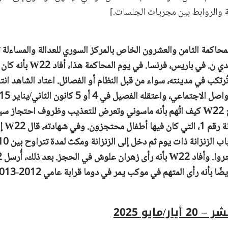
ة والروابط بين مجريات الجلسات.]
محاكمة الثامن والعشرون الخاص بالمركز السوري للعدالة والمساءلة ت
 ن. في باريس، فرنسا.
في يوم المحاكمة ه
تُرتكب في مدينته، ​​سواء من قبل النظام أو الفصائل. اعتاد الشاهد ان
شهرين تقريبًا. أوضح W22 كيف اتُهم بأنه ماسوني وتعرض للتعذيب وظروف احتجا
نُقل W22
/مايو 2025