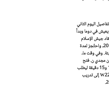
فاصيل اليوم الثاني
ذا، أفاد W22 بأنه كان يعيش في دوما وبدأ
تقاد جيش الإسلام
بشدة على وسائل التواصل الاجتماعي، واعتقله الفصيل في 4 أو 5 كانون الثاني/يناير 2015، واحتُجز لمدة
ز سيئة. وفي وقت ما،
 إلى الزنزانة رقم 1، التي كان فيها أطفال محتجزون. وفي شهادته، قال W22 إن مجدي ن. فتح
الفتحة الصغيرة في باب الزنزانة ذات يوم ثم دخل إلى الزنزانة ومكث لمدة تتراوح بين 10 و15 دقيقة ليطلب
من الأطفال ألا يتشاجروا. وأفاد W22 بأنه رأى زهران علوش في الحجز. بعد ذلك، أُرسل W22 إلى تدريب