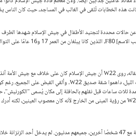
مقاتلًا عاملَين جذابَين أيضًا. ولأن معظم قادة جيش الإسلام كانوا م
[حُجب الاسم] و[حُجب الاسم] F80، اللذين كانا يبلغان من العم
وعند السؤال عن اعتقاله، روى W22 أن جيش الإسلام كان على خلاف مع جيش الأم
الجميع. وفي منتصف الليل، داهموا شقة صديق W22. وألقي القبض على ال
دة ثلاث ساعات قبل نقلهم بالحافلة إلى مكان يُسمى "الكورنيش"،
الباطون. لم يتمكن W22 من رؤية المبنى من الخارج لأنه كان معصوب العينين، لكنه أد
وُضع W22 في زنزانة مع 47 شخصًا آخرين، جميعهم مدنيون. لم يدخل أحد الزنزان