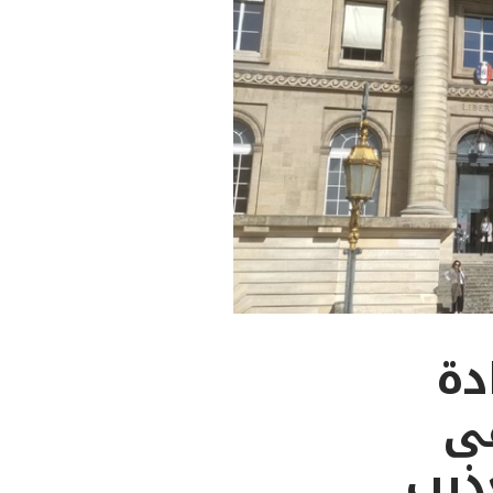
28: شهادة
قى
ذيب