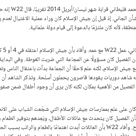
وبخصوص اغتيال محمد فليط
أن الجاني. إذ قيل إن جيش الإسلام كان وراء عملية الاغتيال لعدم
طقة، لأنه كان ملتزمًا بالدعوة إلى قيام دولة علمانية.
بعد وفاة
ع جيش الإسلام، لكنه علم لاحقًا أن الجماعة بدأت باعتقال الناس وت
دته، قال W22 إنه شاهد دوريات يقودها قاصرون يحملون أسلحة. وتذكر الشاهد 
 الفصيل من الأهمية بمكان، لكنه كان يرى أن وجود أطفال ضمن صفوفهم
ا كان على علم بممارسات جيش الإسلام التي شجّعت الشباب على الا
فصيل، أفاد W22 بأن الفصيل كان يتحدث مع عائلات الأطفال، ويَعِدهم بتوفير الطعا
الطفل وتزويده بسلاح. وأفاد W22 بأن العائلات أبدت اهتمامًا بالطعام والراتب