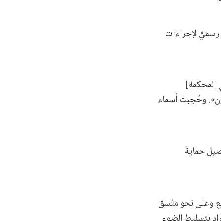
سميٍّ لإجراءات
 المحكمة]
ون». وحُجبت أسماء
صيل حمايةً
يع وعلى نحو متّسق
واد بتسليط الضوء