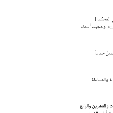
 المحكمة]
ون». وحُجبت أسماء
صيل حمايةً
ة والمساءلة
ث والعشرين والرابع