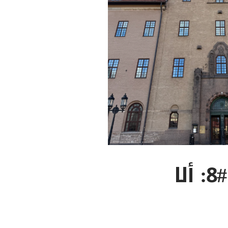
داخل محاكمة محمود س. التقرير #8: ألا