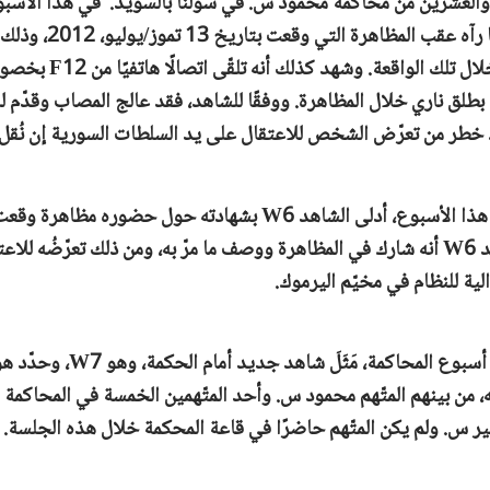
العشرين من محاكمة محمود س. في سولنا بالسويد.
في هذا الأسبو
W5 بشهادته حول ما رآه عقب المظ
إصابات بين الأفراد خلال تلك الو
 بطلق ناري خلال المظاهرة. ووفقًا للشاهد، فقد عالج المصاب وقدّم له
اك خطر من تعرّض الشخص للاعتقال على يد السلطات السورية إن نُقل 
وفي اليوم الثاني من هذا الأسبوع، أدلى الشاهد W6 بشهادته حول ح
في عام 2012. وشهد W6 أنه شارك في المظاهرة ووصف ما مرّ به، ومن ذلك تعرّضُه 
لية للنظام في مخيّم اليرموك.
وفي اليوم الثالث من أسبوع المحاكمة
من بينهم المتّهم محمود س. وأحد المتّهمين الخمسة في المحاكمة ال
مير س. ولم يكن المتّهم حاضرًا في قاعة المحكمة خلال هذه الجلسة.