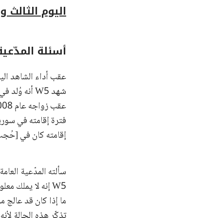
اليوم الثالث والعشرون – 16 ك
أسئلة المدّعي
شهد W5 أنه و
إقامته كان في [حُجب
W5 إنه لا يملك م
ما إذا كان قد عالج 