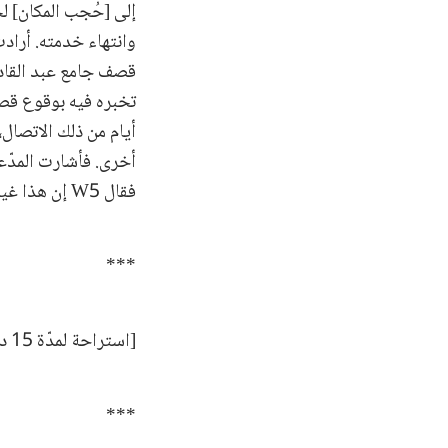
إلى [حُجب المكان] لج
وانتهاء خدمته. أرادت
قصف جامع عبد القادر
تخبره فيه بوقوع قصف
أيام من ذلك الاتصال،
أخرى. فأشارت المدّعي
فقال W5 إن هذا غير صحيح.
***
[استراحة لمدّة 15 دقيقة]
***