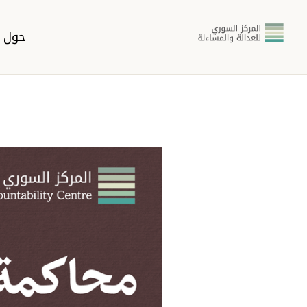
حول ا