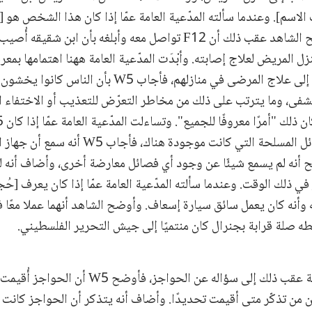
أكّد W5 ذلك. وأوضح الشاهد عقب ذلك أن F12 تواصل معه وأبلغه بأن ابن 
زل المريض لعلاج إصابته. وأبْدَت المدّعية العامة ههنا اهتمامها بمعر
دفعت الشاهد وغيره إلى علاج المرضى في منازلهم، فأجاب W5 
لمشفى، وما يترتب على ذلك من مخاطر التعرّض للتعذيب أو الاختفاء
معلومات بشأن الفصائل المسلحة التي كانت موجودة ه
 أنه لم يسمع شيئًا عن وجود أي فصائل معارضة أخرى، وأضاف أنه ل
نه يعرفه وأنه كان يعمل سائق سيارة إسعاف. وأوضح الشاهد أنهما عملا مع
انتقلت المدّعية العامة عقب ذلك إلى سؤاله عن الحواجز،
كن من تذكّر متى أقيمت تحديدًا. وأضاف أنه يتذكر أن الحواجز كانت 