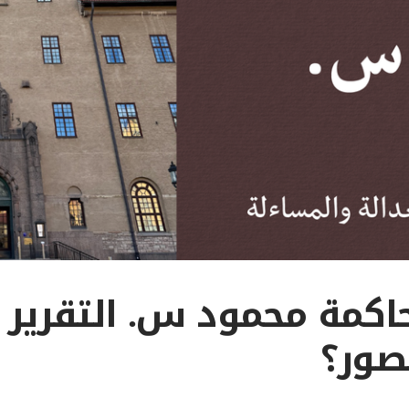
لصور؟