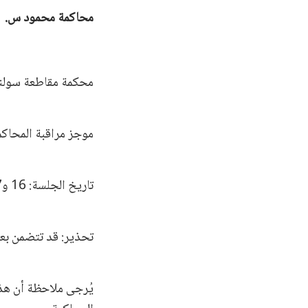
محاكمة محمود س.
محكمة مقاطعة سولنا
موجز مراقبة المحاكم
تاريخ الجلسة: 16 و17 و18 كانون الأول / ديسمبر 2025
تحذير: قد تتضمن بعض
يُرجى ملاحظة أن هذ