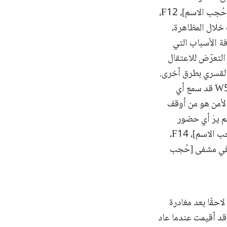
وينتمي لعائلة [حُجب الاسم]. وعندما سألته المدّعية العامة عمّا إذا كان هذا الشخص هو [حُجب الاسم]، F12،
شقيقه أُصيب خلال المظاهرة،
فة الأسباب التي
بأن الناس كانوا يخشون التعرّض للاعتقال
 القسري بطرق أخرى.
ووفقًا للشاهد، فقد كان ذلك "أمرًا معروفًا للجميع". وتساءلت المدّعية العامة عمّا إذا كان W5 قد سمع أي
ناك، فأجاب W5 أنه سمع أن جهاز الأمن هو من أوقف
م يرَ أي حضور
للجيش السوري الحر في ذلك الوقت. وعندما سألته المدّعية العامة عمّا إذا كان يعرف [حُجب الاسم]، F14،
ًا في مشفى [حُجب
 فأوضح W5 أن الحواجز أُقيمت لاحقًا بعد مغادرة
قد أقيمت عندما عاد