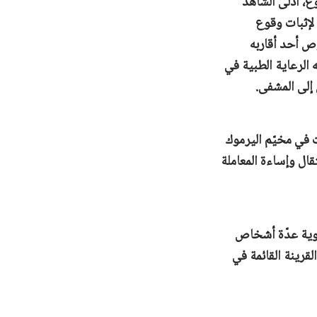
ع، أدلى الشاهد
اهرة التي وقعت بتاريخ 13 تموز/يوليو، 2012، وذلك لإثبات وقوع
اقعة. وشهد كذلك أنه تلقّى اتصالًا هاتفيًا من F12 بخصوص أحد أقاربه
 الرعاية الطبية في
إلى المشفى.
ضوره مظاهرة وقعت في مخيّم اليرموك
للاعتقال وإساءة المعاملة
، مَثَلَ شاهد جديد أمام الحكمة، وهو W7، وحدّد هوية عدّة أشخاص
قرينة القائمة في