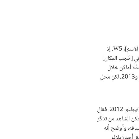
عقب أداء الشاهد اليمين القانونية، بدأت المدّعية العامة بطرح أسئلة على الشاهد [حُجب الاسم]، W5. إذ
ش في [حُجب المكان]
 عدّة أماكن خلال
فترة إقامته في سوريا. وأوضح W5 كذلك أنه عمل في مخيّم اليرموك خلال عامي 2012 و2013، لكن محل
سألته المدّعية العامة عقب ذلك حول معلوماته بشأن المظاهرة التي وقعت بتاريخ 13 تموز/يوليو، 2012. فقال
مكن الشاهد من تذكّر
ساقه، وأوضح أنه
 المريضُ ابنَ شقيق أحد زملائه