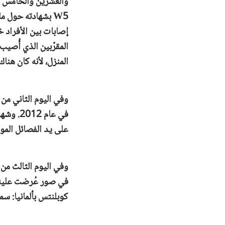
والعشرين والخامس و
المقرّبين الذي أُصيب
المنزل، لأنه كان هن
على يد الفصائل الموا
في صور عُرضت عليه، 
كوبلنتس بألمانيا: س