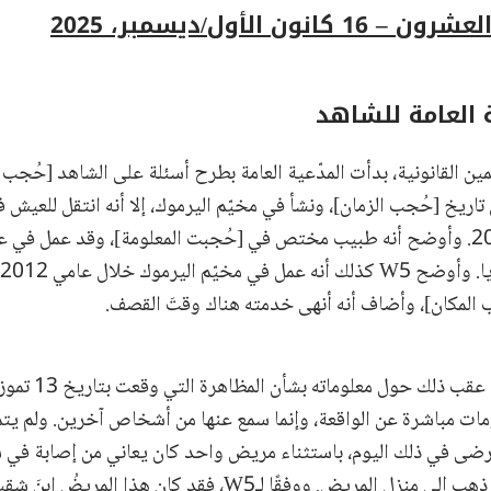
انون الأول/ديسمبر، 2025
ة العامة للشاهد
ُلد في تاريخ [حُجب الزمان]، ونشأ في مخيّم اليرموك، إلا أنه انتقل للعي
عقب زواجه عام 2008. وأوضح أنه طبيب مختص في [حُجبت المعلومة]، وقد عمل في
 المكان]، وأضاف أنه أنهى خدمته هناك وقتَ القصف.
علومات مباشرة عن الواقعة، وإنما سمع عنها من أشخاص آخرين. ولم يت
مرضى في ذلك اليوم، باستثناء مريض واحد كان يعاني من إصابة في 
تذكّر هذه الحالة لأنه ذهب إلى منزل المريض. ووفقًا لـW5، فقد كان هذا