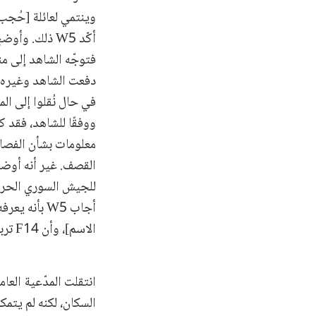
فتوجّه الشاهد إلى من
في حال نُقلوا إلى ا
القصف. غير أنه أوضح
أجاب W5 بأ
الاسم]، وأن F14 تربطه صلة قرابة بجنرال كان منتميًا إلى جيش التحرير الفلسطيني.
السكان، لكنه لم يتم