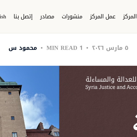
لمركز
عمل المركز
منشورات
مصادر
إتصل بنا
ish
٥ مارس ٢٠٢٦
1 MIN READ
محمود س