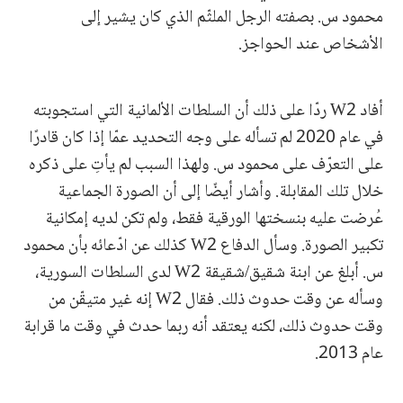
محمود س. بصفته الرجل الملثّم الذي كان يشير إلى
الأشخاص عند الحواجز.
أفاد W2 ردّا على ذلك أن السلطات الألمانية التي استجوبته
في عام 2020 لم تسأله على وجه التحديد عمّا إذا كان قادرًا
على التعرّف على محمود س. ولهذا السبب لم يأتِ على ذكره
خلال تلك المقابلة. وأشار أيضًا إلى أن الصورة الجماعية
عُرضت عليه بنسختها الورقية فقط، ولم تكن لديه إمكانية
تكبير الصورة. وسأل الدفاع W2 كذلك عن ادّعائه بأن محمود
س. أبلغ عن ابنة شقيق/شقيقة W2 لدى السلطات السورية،
وسأله عن وقت حدوث ذلك. فقال W2 إنه غير متيقّن من
وقت حدوث ذلك، لكنه يعتقد أنه ربما حدث في وقت ما قرابة
عام 2013.