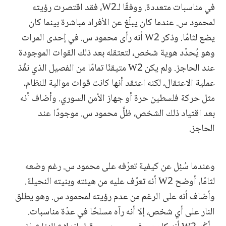
في مناسبات متعددة. ووفقًا لـW2، فقد اقتصرت رؤيته
لمحمود س. عندما كان يبلّغ عن الأفراد مباشرة بينما كان
يضع لثامًا. وذكر W2 أنه رأى محمود س. في إحدى المرات
وهو يُحدّد هوية شخص، لتعتقله بعد ذلك القوات الموجودة
عند الحاجز. ولم يكن W2 متيقنًا تمامًا من الفصيل الذي نفّذ
عملية الاعتقال، لكنه اعتقد أنها كانت قوات موالية للنظام،
مثل حركة فلسطين حرة أو جهاز الأمن السوري. وأضاف أنه
بعد اقتياد ذلك الشخص، ظلَّ محمود س. موجودًا عند
الحاجز.
وعندما سُئِل عن كيفية تعرّفه على محمود س. رغم وضعه
لثامًا، أوضح W2 أنه تعرّف عليه من هيئته وبنيته النحيلة.
وأضاف أنه على الرغم من عدم رؤيته لمحمود س. وهو يطلق
النار على أي شخص، إلا أنه رآه مسلحًا في عدّة مناسبات.