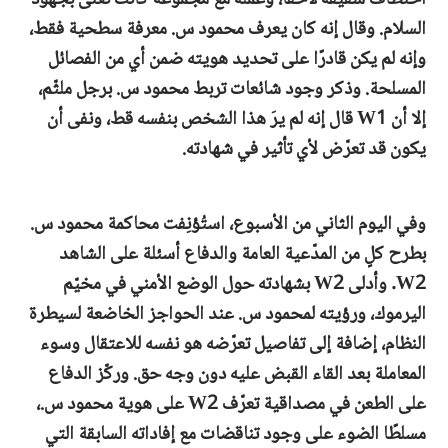
السلام. وقال إنه كان يعرف محمود س. معرفة سطحية فقط،
وإنه لم يكن قادرًا على تحديد هويته ضمن أي من الفصائل
المسلحة. وذكر وجود شائعات تربط محمود س. برجل ملثّم،
إلا أن W1 قال إنه لم يرَ هذا الشخص بنفسه قط، ونفى أن
يكون قد تعرّض لأي تأثير في شهادته.
وفي اليوم الثاني من الأسبوع، استُؤنِفت محاكمة محمود س.
بطرح كلٍ من المدّعية العامة والدفاع أسئلة على الشاهد
W2. وأدلى W2 بشهادته حول الوضع الأمني في مخيّم
اليرموك، ورؤيته لمحمود س. عند الحواجز الخاضعة لسيطرة
النظام، إضافة إلى تفاصيل تعرّضه هو نفسه للاعتقال وسوء
المعاملة بعد القاء القبض عليه دون وجه حق. وركّز الدفاع
على الطعن في مصداقية تعرّف W2 على هوية محمود س.،
مسلطًا الضوء على وجود تناقضات مع إفاداته السابقة التي