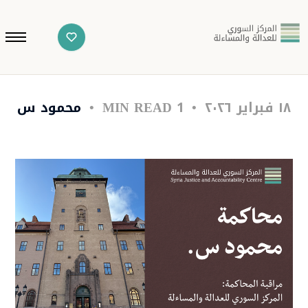
١٨ فبراير ٢٠٢٦
1 MIN READ
محمود س