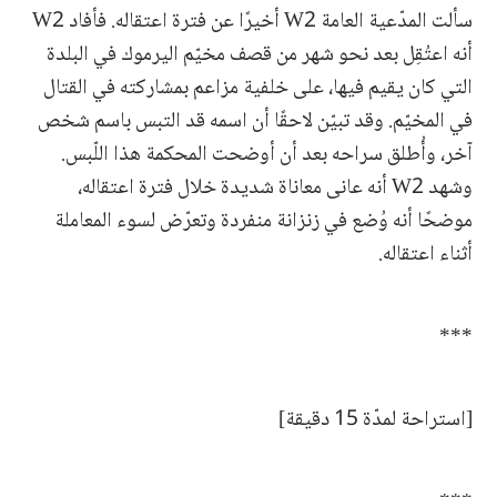
سألت المدّعية العامة W2 أخيرًا عن فترة اعتقاله. فأفاد W2
أنه اعتُقِل بعد نحو شهر من قصف مخيّم اليرموك في البلدة
التي كان يقيم فيها، على خلفية مزاعم بمشاركته في القتال
في المخيّم. وقد تبيّن لاحقًا أن اسمه قد التبس باسم شخص
آخر، وأُطلق سراحه بعد أن أوضحت المحكمة هذا اللّبس.
وشهد W2 أنه عانى معاناة شديدة خلال فترة اعتقاله،
موضحًا أنه وُضع في زنزانة منفردة وتعرّض لسوء المعاملة
أثناء اعتقاله.
***
[استراحة لمدّة 15 دقيقة]