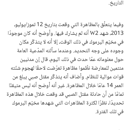
التاريخ.
وفيما يتعلّق بالمظاهرة التي وقعت بتاريخ 12 تموز/يوليو،
2013، شهد W2 أنه لم يشارك فيها. وأوضح أنه كان موجودًا
في مخيّم اليرموك في ذلك الوقت، إلا أنه لا يتذكّر مكان
وجوده على وجه التحديد. وعندما سألته المدّعية العامة
حول معلوماته عمّا حدث في ذلك اليوم، قال إن مدنيين
منتمين للمعارضة نظّموا مظاهرة تعرّضت لاحقًا لهجوم شنّته
قوات موالية للنظام. وأضاف أنه يتذكّر مقتل صبي يبلغ من
العمر 14 عامًا خلال المظاهرة. غير أنه أوضح أنه ليس متيقنًا
تمامًا من أن حادثة مقتل الصبي قد وقعت خلال هذه المظاهرة
تحديدًا، نظرًا لكثرة المظاهرات التي شهدها مخيّم اليرموك
في تلك الفترة.