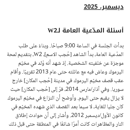
ديسمبر، 2025
أسئلة المدّعية العامة لـW2
بدأت الجلسة في الساعة 9:00 صباحًا. وبناءً على طلب
المدّعية العامة، بدأ الشاهد [حُجب الاسم]، W2، بتقديم لمحة
موجزة عن خلفيته الشخصية. إذ شهد أنه وُلد في مخيّم
اليرموك وعاش فيه مع عائلته حتى عام 2013 تقريبًا. وأقام
عقب قصف مخيّم اليرموك في مدينة [حُجب المكان] خارج
سوريا. وفي آذار/مارس 2014، فرّ إلى [حُجب المكان] حيث
لا يزال يقيم حتى اليوم. وأوضح أن النزاع في مخيّم اليرموك
كان جليا للغاية، لا سيما بعد القصف الذي شهده المخيّم في
كانون الأول/ديسمبر 2012. وأشار إلى أن حوادث إطلاق
النار والمظاهرات كانت أمرًا شائعًا في المنطقة حتى قبل ذلك