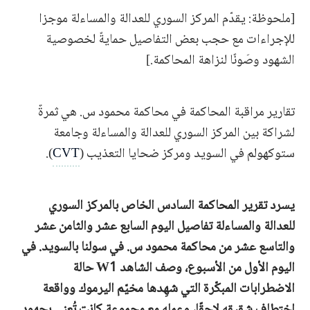
[ملحوظة: يقدّم المركز السوري للعدالة والمساءلة موجزا
للإجراءات مع حجب بعض التفاصيل حمايةً لخصوصية
الشهود وصَونًا لنزاهة المحاكمة.]
تقارير مراقبة المحاكمة في محاكمة محمود س. هي ثمرةٌ
لشراكة بين المركز السوري للعدالة والمساءلة وجامعة
ستوكهولم في السويد ومركز ضحايا التعذيب (
CVT
).
يسرد تقرير المحاكمة السادس الخاص بالمركز السوري
للعدالة والمساءلة تفاصيل اليوم السابع عشر والثامن عشر
والتاسع عشر من محاكمة محمود س. في سولنا بالسويد.
في
اليوم الأول من الأسبوع، وصف الشاهد W1 حالة
الاضطرابات المبكّرة التي شهِدها مخيّم اليرموك وواقعة
اختطاف شقيقه لاحقًا، وعمله مع مجموعة كانت تُعنى بجهود