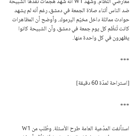
معارضي النظام. وشهد W1 أنه شهد هجمات نفّذها الشبيحة
ضد الناس أثناء صلاة الجمعة في دمشق، رغم أنه لم يشهد
حوادث مماثلة داخل مخيّم اليرموك. وأوضح أن المظاهرات
كانت تُنظّم كل يوم جمعة في دمشق، وأن الشبيحة كانوا
يظهرون في كل واحدة منها.
***
[استراحة لمدّة 60 دقيقة]
***
استأنفت المدّعية العامة طرح الأسئلة. وطُلب من W1