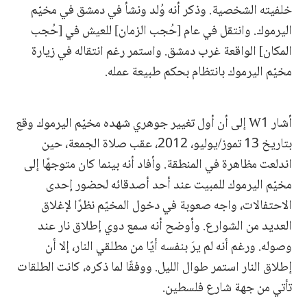
خلفيته الشخصية. وذكر أنه وُلد ونشأ في دمشق في مخيّم
اليرموك. وانتقل في عام [حُجب الزمان] للعيش في [حُجب
المكان] الواقعة غرب دمشق. واستمر رغم انتقاله في زيارة
مخيّم اليرموك بانتظام بحكم طبيعة عمله.
أشار W1 إلى أن أول تغيير جوهري شهده مخيّم اليرموك وقع
بتاريخ 13 تموز/يوليو، 2012، عقب صلاة الجمعة، حين
اندلعت مظاهرة في المنطقة. وأفاد أنه بينما كان متوجهًا إلى
مخيّم اليرموك للمبيت عند أحد أصدقائه لحضور إحدى
الاحتفالات، واجه صعوبة في دخول المخيّم نظرًا لإغلاق
العديد من الشوارع. وأوضح أنه سمع دوي إطلاق نار عند
وصوله. ورغم أنه لم يرَ بنفسه أيًا من مطلقي النار، إلا أن
إطلاق النار استمر طوال الليل. ووفقًا لما ذكره، كانت الطلقات
تأتي من جهة شارع فلسطين.