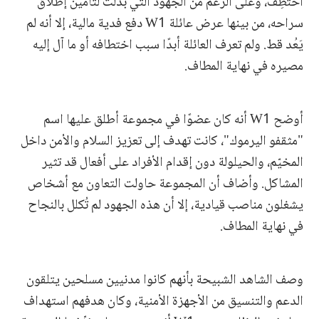
اختُطِف، وعلى الرغم من الجهود التي بُذلت لتأمين إطلاق
سراحه، من بينها عرض عائلة W1 دفع فدية مالية، إلا أنه لم
يَعُد قط. ولم تعرف العائلة أبدًا سبب اختطافه أو ما آل إليه
مصيره في نهاية المطاف.
أوضح W1 أنه كان عضوًا في مجموعة أطلق عليها اسم
"مثقفو اليرموك"، كانت تهدف إلى تعزيز السلام والأمن داخل
المخيّم، والحيلولة دون إقدام الأفراد على أفعال قد تثير
المشاكل. وأضاف أن المجموعة حاولت التعاون مع أشخاص
يشغلون مناصب قيادية، إلا أن هذه الجهود لم تُكلل بالنجاح
في نهاية المطاف.
وصف الشاهد الشبيحة بأنهم كانوا مدنيين مسلحين يتلقون
الدعم والتنسيق من الأجهزة الأمنية، وكان هدفهم استهداف