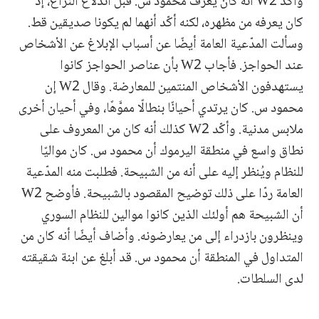
وأكّد W2 أنه كان يعرف محمود س. قبل اندلاع النزاع، إذ
كان يعرفه من مظهره، لكنه أكّد أنهما لم يكونا صديقين قط.
وسألت المدّعية العامة أيضًا عن أسباب الإبلاغ عن الأشخاص
عند الحواجز. فأجاب W2 بأن عناصر الحواجز كانوا
يستهدفون الأشخاص المنتمين للمعارضة. وقال W2 إن
محمود س. كان يرتدي أحيانًا بنطالًا مموَّهًا، وفي أحيان أخرى
ملابس مدنية. وأكّد W2 كذلك أنه كان من المعروف على
نطاق واسع في منطقة اليرموك أن محمود س. كان مواليًا
للنظام ويُنظر إليه على أنه من الشبيحة. فطلبت منه المدّعية
العامة ردّا على ذلك توضيح المقصود بالشبيحة. فأوضح W2
أن الشبيحة هم أولئك الذين كانوا موالين للنظام السوري
وينظرون بازدراء إلى من يعارضونه. وأضاف أيضًا أنه كان من
المتداول في المنطقة أن محمود س. قد أبلغ عن ابنة شقيقته
لدى السلطات.