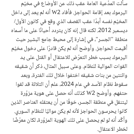
سألت المدّعية العامة عقب ذلك عن الأوضاع في مخيّم
اليرموك بعد إقامة الحواجز. فأفاد W2 أنه لم يعد إلى داخل
المخيّم نفسه أبدًا عقب القصف الذي وقع في كانون الأول/
ديسمبر 2012. لكنه قال إنه كان يتردد أحيانًا على ما أسماه
منطقة "الجسر"، في إشارة إلى محيط جامع البشير حيث
أقيمت الحواجز. وأوضح أنه لم يكن قادرًا على دخول مخيّم
اليرموك بسبب خطر التعرّض للاعتقال أو القتل على يد
القوات الموالية للنظام. وعلى سبيل المثال، ذكر أن شقيقه
واثنتين من بنات شقيقه اختفوا خلال تلك الفترة، وبعد
سقوط نظام الأسد في عام 2024، علم أن الثلاثة قد لقوا
حتفهم. وأوضح W2 كذلك أنه حصل على هوية مزوّرة
ليتنقل في منطقة الجسر، خوفًا من أن يعتقله العناصر الذين
كانوا يحرسون الحواجز لأنه لم يكن مواليًا للنظام السوري.
وأكّد أنه لو لم يحصل على تلك الهوية المزوّرة، لكان معرّضًا
لخطر الاعتقال.