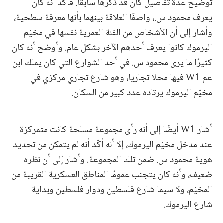
توضيح عدّة تفاصيل كان قد ذكرها سابقًا. فأكّد أنه كان
يعرف محمود س.، واصفًا العلاقة بينهما بأنها معرفة سطحية،
وأشار إلى أن الأشخاص من الفئة العمرية نفسها في مخيّم
اليرموك كانوا يعرف أحدهم الآخر بشكل عام. وأوضح أنه كان
كثيرًا ما يرى محمود س. في أحد الشوارع التي كان يملك ابن
عم W1 فيها محلا تجاريا، وهو شارع تجاري مركزي في
مخيّم اليرموك يرتاده عدد كبير من السكان.
أشار W1 أيضًا إلى أنه رأى مجموعة مسلحة كانت متمركزة
عند مدخل مخيّم اليرموك، إلا أنه أكّد أنه لم يتمكن من تحديد
هوية محمود س. ضمن تلك المجموعة. وأشار إلى أن نظره
ضعيف، وأنه كان يتجنب عمومًا المناطق العسكرية القريبة من
المخيّم، ولا سيما شارع فلسطين ودوار فلسطين وبداية
شارع اليرموك.