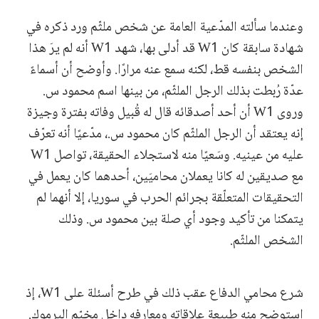
وعندما سألته المدّعية العامة عن شخص ملثّم ورد ذكره في
شهادة سابقة كان W1 قد أدلى بها، شهد W1 أنه لم يرَ هذا
الشخص بنفسه قط، لكنه سمع عنه مرارًا. وأوضح أن أسماءً
عدّة رُبطت بذلك الرجل الملثّم، من بينها اسم محمود س.
وروى W1 أن أحد أصدقائه قال له قُبيل وفاته بفترة وجيزة
إنه يعتقد أن الرجل الملثّم كان محمود س.، مدّعيًا أنه تعرّف
عليه من عينيه. وسَعيًا منه لاستجلاء الحقيقة، تواصل W1
مع صديقين له كانا يعملان محاميَين، أحدهما كان يعمل في
التحقيقات المتعلّقة بجرائم الحرب في سوريا، إلا أنهما لم
يتمكنا من تأكيد وجود أي صلة بين محمود س. وذلك
الشخص الملثّم.
شرع محامي الدفاع عقب ذلك في طرح أسئلة على W1، إذ
استوضح منه طبيعة علاقاته ومعارفه داخل مخيّم اليرموك.