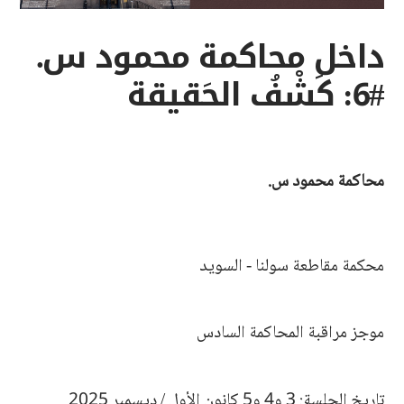
داخل محاكمة محمود س.
#6: كَشْفُ الحَقيقة
محاكمة محمود س.
محكمة مقاطعة سولنا - السويد
موجز مراقبة المحاكمة السادس
تاريخ الجلسة: 3 و4 و5 كانون الأول / ديسمبر 2025