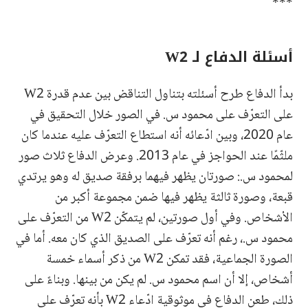
***
أسئلة الدفاع لـ W2
بدأ الدفاع طرح أسئلته بتناول التناقض بين عدم قدرة W2
على التعرّف على محمود س. في الصور خلال التحقيق في
عام 2020، وبين ادّعائه أنه استطاع التعرّف عليه عندما كان
ملثّمًا عند الحواجز في عام 2013. وعرض الدفاع ثلاث صور
لمحمود س.: صورتان يظهر فيهما برفقة صديق له وهو يرتدي
قبعة، وصورة ثالثة يظهر فيها ضمن مجموعة أكبر من
الأشخاص. وفي أول صورتين، لم يتمكّن W2 من التعرّف على
محمود س.، رغم أنه تعرّف على الصديق الذي كان معه. أما في
الصورة الجماعية، فقد تمكن W2 من ذكر أسماء خمسة
أشخاص، إلا أن اسم محمود س. لم يكن من بينها. وبناءً على
ذلك، طعن الدفاع في موثوقية ادّعاء W2 بأنه تعرّف على