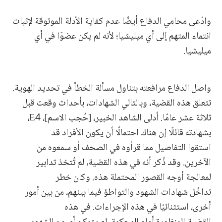
وادّعى محامي الدفاع أيضًا عدم كفاية الأدلة الموثوقة لإثبات
انتماء المتهم إلى أي ميليشيا؛ لأنه لم يكن عضوًا في أي
ميليشيا.
واصل الدفاع مرافعته بتناول مسألة الخطأ في تحديد الهوية.
تتعلق هذه القضية، وبالتالي الشهادات، بأحداث وقعت قبل
ثلاثة عشر عامًا. أدلى الشاهد الخبير، [حُجب الاسم]، E4،
بشهادته قائلًا إن هناك احتمالًا أن يكون الأفراد قد
استقوا التفاصيل مما قرأوه في الصحف أو سمعوه من
الآخرين. وقد ذُكر أنه في هذه القضية، لم تُتخذ تدابير
لمعالجة أوجه القصور المحتملة هذه. وكان خطر
تداخُل شهادات الشهود والتواطؤ فيما بينهم، من بين أمور
أخرى، استثنائيّا في هذه الإجراءات. في هذه