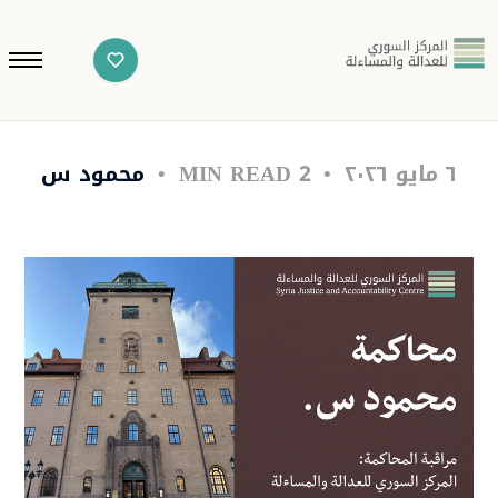
٦ مايو ٢٠٢٦
2 MIN READ
محمود س