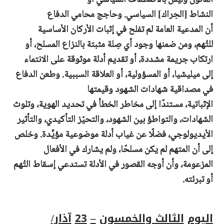
النشاط
[الحِراك]
السياسي. وحاجج محامي
الدفاع
أن
المدعية العامة
لم تفلح
في إثبات
الأركان
الأساسية
للتُهم،
ومن ضمنها
وجود
أي صِلة مثبتة
بالنزاع المسلح، أو
ارتكاب جريمة مشددة، أو تقديم أدلة موثوقة على الانتماء
إلى ميليشيا، أو المسؤولية، أو
العلاقة
السببية. وطعن الدفاع
في مصداقية شهادات الشهود وقيمتها
الإثباتية،
مستندًا
إلى
مخاطر
الخطأ في تحديد الهوية، وتلوث
الشهادات، والتواطؤ
بين الشهود، والتحيّز التأكيدي، والتأثير
الأيديولوجي، فضلًا عن غياب أدلة موضوعية مؤيِّدة. وخلص
إلى أن المتهم لم يكن مسلحًا، ولم يشارك في الأفعال
المزعومة، وأن أوجه القصور في الأدلة تستدعي إسقاط التُهم
أو تبرئته.
اليوم
الثالث والخمسون
–
23
آذار/