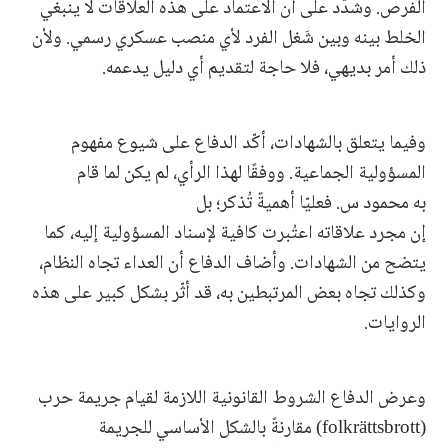
الفرص. وشدّد على أن الاعتماد على هذه العلاقات لا ينبغي
الخلط بينه وبين شَغل الفرد لأي منصب عسكري رسمي. ولأن
ذلك أمر بديهي، فلا حاجة لتقديم أي دليل يدعمه.
وفيما يتعلق بالشهادات، أكّد الدفاع على شيوع مفهوم
المسؤولية الجماعية. ووفقًا لهذا الرأي، لم يكن لما قام
به محمود س. فعليّا أهميةٌ تُذكر؛ بل
إن مجرد علاقاته اعتُبرت كافية لإسناد المسؤولية إليه، كما
يتضح من الشهادات. وأضاف الدفاع أن العداء تجاه النظام،
وكذلك تجاه بعض المرتبطين به، قد أثّر بشكل كبير على هذه
الروايات.
وعرض الدفاع الشروط القانونية اللازمة لقيام جريمة حرب
(folkrättsbrott) مقارنةً بالشكل الأساسي للجريمة