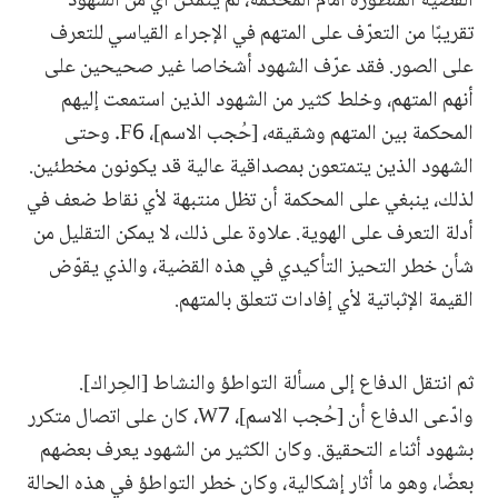
القضية المنظورة أمام المحكمة، لم يتمكن أي من الشهود
تقريبًا من التعرّف على المتهم في الإجراء القياسي للتعرف
على الصور. فقد عرّف الشهود أشخاصا غير صحيحين على
أنهم المتهم، وخلط كثير من الشهود الذين استمعت إليهم
المحكمة بين المتهم وشقيقه، [حُجب الاسم]، F6. وحتى
الشهود الذين يتمتعون بمصداقية عالية قد يكونون مخطئين.
لذلك، ينبغي على المحكمة أن تظل منتبهة لأي نقاط ضعف في
أدلة التعرف على الهوية. علاوة على ذلك، لا يمكن التقليل من
شأن خطر التحيز التأكيدي في هذه القضية، والذي يقوّض
القيمة الإثباتية لأي إفادات تتعلق بالمتهم.
ثم انتقل الدفاع إلى مسألة التواطؤ والنشاط [الحِراك].
وادّعى الدفاع أن [حُجب الاسم]، W7، كان على اتصال متكرر
بشهود أثناء التحقيق. وكان الكثير من الشهود يعرف بعضهم
بعضًا، وهو ما أثار إشكالية، وكان خطر التواطؤ في هذه الحالة