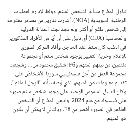
تناول الدفاع مسألة الشخص الملثم. ووفقًا لإدارة العمليات
الوطنية السويدية (NOA)، أشارت تقارير من مصادر مفتوحة
إلى شخص ملثّم أو أكثر. ولم تجد لجنة العدالة الدولية
والمحاسبة (CIJA) أي دليل على أن أيّا من الأفراد المذكورين
في الطلب كان ملثمًا عند الحاجز. وأفاد المركز السوري
للإعلام وحرية التعبير بوجود شخص ملثم أو مجموعة
ملثمين، من بينهم المتهم وF6 [شقيق محمود س.]. وشجعت
مجموعة العمل من أجل فلسطينيي سوريا الأشخاصَ على
تقديم معلومات عن المتهم، الذي وُصف بأنه "الرجل الملثم".
وكان الدليل الملموس الوحيد على وجود شخص ملثم صورة
على فيسبوك من عام 2024. وادعى الدفاع أن الشخص
الظاهر في الصورة أقصر من F8، وبالتالي لا يمكن أن يكون
هو المتهم.