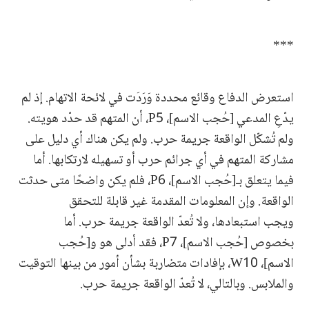
***
استعرض الدفاع وقائع محددة وَرَدَت في لائحة الاتهام. إذ لم
يدّعِ المدعي [حُجب الاسم]، P5، أن المتهم قد حدّد هويته.
ولم تُشكّل الواقعة جريمة حرب. ولم يكن هناك أي دليل على
مشاركة المتهم في أي جرائم حرب أو تسهيله لارتكابها. أما
فيما يتعلق بـ[حُجب الاسم]، P6، فلم يكن واضحًا متى حدثت
الواقعة. وإن المعلومات المقدمة غير قابلة للتحقق
ويجب استبعادها، ولا تُعدّ الواقعة جريمة حرب. أما
بخصوص [حُجب الاسم]، P7، فقد أدلى هو و[حُجب
الاسم]، W10، بإفادات متضاربة بشأن أمور من بينها التوقيت
والملابس. وبالتالي، لا تُعدّ الواقعة جريمة حرب.