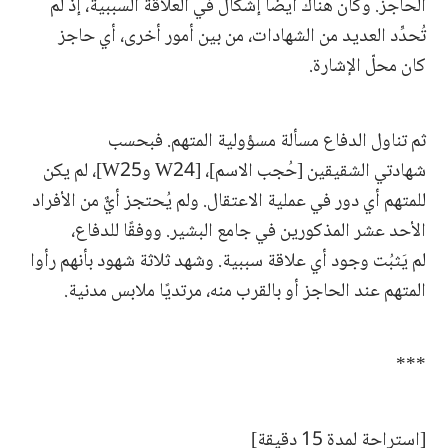
الحاجز. وكان هناك أيضًا إشكالٌ في العلاقة السببية، إذ لم
تُحدِّد العديد من الشهادات، من بين أمور أخرى، أي حاجز
كان محلّ الإشارة.
ثم تناول الدفاع مسألة مسؤولية المتهم. فبحسب
شهادتي الشقيقين [حُجب الاسم]، [W24 وW25]، لم يكن
للمتهم أي دور في عملية الاعتقال. ولم يُحتجز أيٌّ من الأفراد
الأحد عشر المذكورين في جامع البشير. ووفقًا للدفاع،
لم يَثبُت وجود أي علاقة سببية. وشهد ثلاثة شهود بأنهم رأوا
المتهم عند الحاجز أو بالقرب منه، مرتديًا ملابس مدنية.
***
[استراحة لمدة 15 دقيقة]