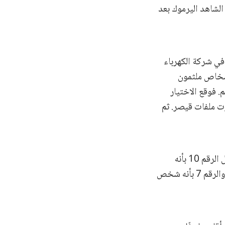
الشاهد اليرموك بعد
، F39، كان W24 في [حُجب المكان]. وكان F39 موظفًا في شركة الكهرباء
أشخاص ملثمون
 فوقع الاختيار
شرت ملفات قيصر. ثم
وعرضت المدعية العامة أيضًا صورة جماعية، فتعرّف W24 فيها على الشخص الذي يحمل الرقم 10 بأنه
[حُجب الاسم] F8؛ والرقم 3 بأنه شخص من عائلة د.؛ والرقم 4 بأنه [حُجب الاسم]، F40؛ والرقم 7 بأنه شخص