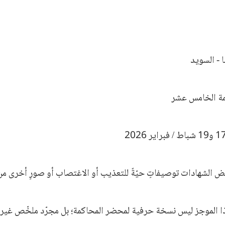
 - السويد
مة الخامس عشر
 الشهادات توصيفاتٍ حيّةً للتعذيب أو الاغتصاب أو صورٍ أخرى من
ا الموجز ليس نسخة حرفية لمحضر المحاكمة؛ بل مجرّد ملخّص غير ر