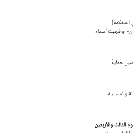
 المحكمة]
ون». وحُجبت أسماء
صيل حمايةً
ة والمساءلة
 الثالث والأربعين