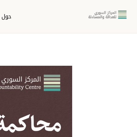
حول ا