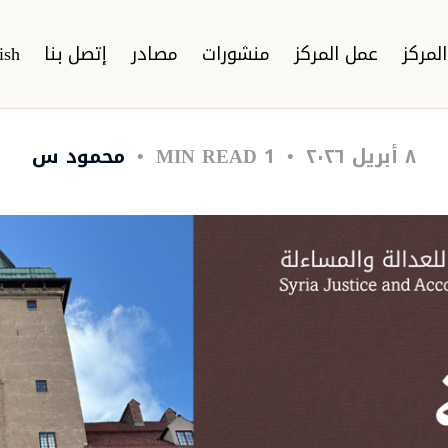
لمركز
عمل المركز
منشورات
مصادر
إتصل بنا
ish
٨ أبريل ٢٠٢٦
1 MIN READ
محمود س