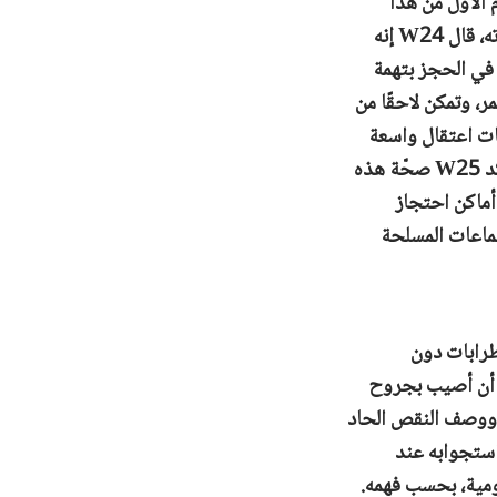
 الأول من هذا
الأسبوع، استمعت المحكمة إلى شهادة شقيقين، وهما الشاهدان W24 وW25. في شهادته، قال W24 إنه
 في الحجز بتهمة
ر، وتمكن لاحقًا من
ت اعتقال واسعة
النطاق، وعمليات قتل عند الحواجز، وتجمُّعَ جثثٍ مجهولة الهوية بعد انسحاب النظام. وأكّد W25 صحّة هذه
أماكن احتجاز
ماعات المسلحة
 أن حالت الاضطرابات دون
 أن أصيب بجروح
تر ساقه. ووصف النقص الحاد
ستجوابه عند
ومية، بحسب فهمه.