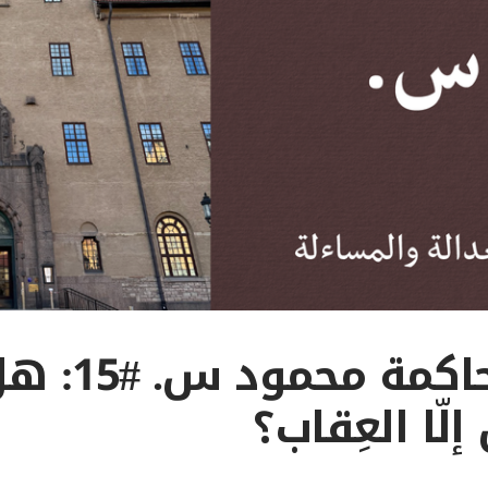
داخل محاكمة م
لّا العِقاب؟