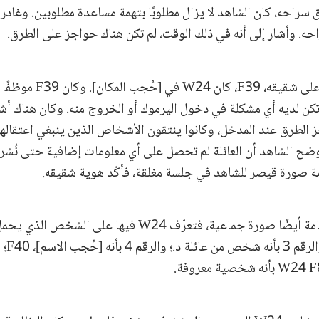
 سراحه، كان الشاهد لا يزال مطلوبًا بتهمة مساعدة مطلوبين. وغادر 
ه. وأشار إلى أنه في ذلك الوقت، لم تكن هناك حواجز على الطرق.
وعندما أُلقي القبض على شقيقه
تكن لديه أي مشكلة في دخول اليرموك أو الخروج منه. وكان هناك 
لطرق عند المدخل، وكانوا ينتقون الأشخاص الذين ينبغي اعتقالهم.
تُقِل. أوضح الشاهد أن العائلة لم تحصل على أي معلومات إضافية حتى نُ
ة صورة قيصر للشاهد في جلسة مغلقة، فأكّد هوية شقيقه.