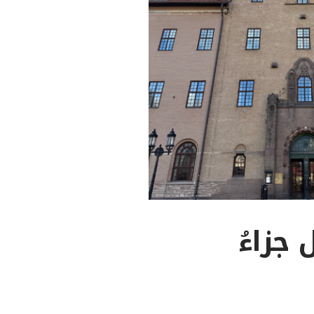
حمود س. #15: هل جزاءُ