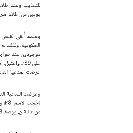
للتعذيب. وعند إطلاق
يومين من إطلاق سراح
الحكومية، ولذلك لم 
موجودون عند حواجز ا
على F39 واع
عرضت المدعية العام
من عائلة ن. ووصفW24 F8 بأنه شخصية معروفة.