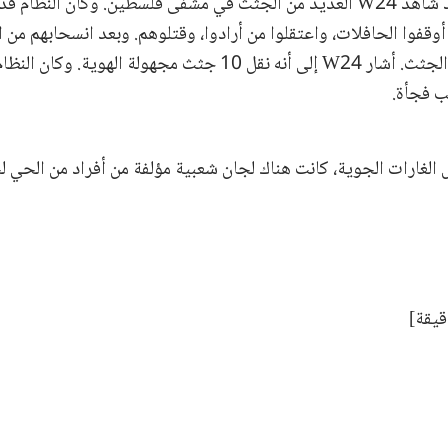
وبصفته متطوعًا، فقد شاهد W24 العديد من الجثث في مشفى فلسطين. وكان النظ
وقفوا الحافلات، واعتقلوا من أرادوا، وقتلوهم. وبعد انسحابهم من ا
[أي، بالإسعاف] لنقل الجثث. أشار W24 إلى أنه نقل 10 جثث مجهولة 
ب فجأة.
 الغارات الجوية، كانت هناك لجان شعبية مؤلفة من أفراد من الحي ل