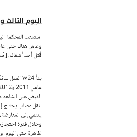
اليوم الثالث والأربعون – 
وعاش هناك حتى عام 
قُتل أحد أشقائه، [حُجب الاسم] F38، واختفى شقي
بدأ W24 الع
القبض على الشاهد عند
لنقل مصاب يحتاج إلى
وخلال فترة احتجازه، 
ظاهرة حتى اليوم. وو