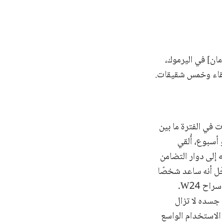
الذي وُلد عام [حُجب الزمان] في اليرموك،
شقاء وخمس شقيقات.
ات في الفترة ما بين
و أسبوع، أُلقي
 إلى دوار التضامن
ّل أنه ساعد شخصًا
ينتمي إلى المعارضة، وعوقب على ذلك. وساهم الهلال الأحمر والصليب الأحمر في إطلاق سراح W24.
 جسده لا تزال
الاستخدام الواسع