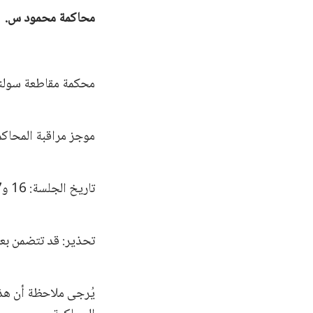
محاكمة محمود س.
محكمة مقاطعة سولنا
موجز مراقبة المحاك
تاريخ الجلسة: 16 و17 و19 شباط / فبراير 2026
تحذير: قد تتضمن بعض
يُرجى ملاحظة أن هذ