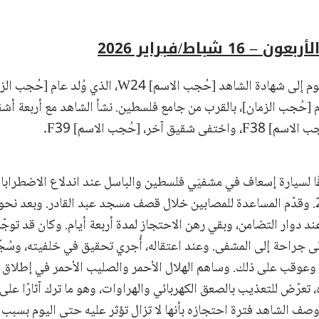
16 شباط/فبراير 2026
استمعت المحكمة اليوم إلى شهادة الشاهد [حُجب الاسم] W24، 
[حُجب الزمان]، بالقرب من جامع فلسطين. نشأ الشاهد مع أربعة أ
ق آخر، [حُجب الاسم] F39.
مل سائقًا لسيارة إسعاف في مشفيَي فلسطين والباسل عند اندلاع الاضطراب
عامي 2011 و2012. وقدّم المساعدة للمصابين خلال قصف مسجد عبد القادر. وبعد نح
 دوار التضامن، وبقي رهن الاحتجاز لمدة أربعة أيام. وكان قد توجّه
 جراحة إلى المشفى. وعند اعتقاله، أُجري تحقيق في خلفيته، وسُج
تعرّض للتعذيب بالصعق الكهربائي والهراوات، وهو ما ترك آثارًا على
صف الشاهد فترة احتجازه بأنها لا تزال تؤثر عليه حتى اليوم بسبب 