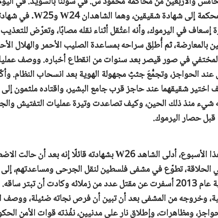
الخامس والأربعين من محاكمة محمود س. في سولنا بالسويد.
في اليوم
إسعاف في اليرموك، وأنه اعتُقل أثناء نقله مصابًا، وتعرّض للتعذيب
 بالمعارضة، ثم أُطلِق سراحه بمساعدة الصليب الأحمر والهلال الأحم
لمختفي في صور قيصر بعد سنوات من انقطاع أخباره. ووصف عمليا
 اختير شقيقهما عند حاجز قرب جامع البشير، واقتاده ملثمون إلى 
نه شيء منذ ذلك الحين، وكيف تصاعدت وتيرة عمليات التفتيش والج
 قبل حصار اليرموك.
في اليوم الثاني من هذا الأسبوع، أدلى الشاهد W26 بشهادته قائلًا إنه بعد
ي الحلاقة، تطوّع في مشفى فلسطين لنقل الجرحى ومساعدتهم، إلى
خطيرة في غارة جوية عام 2013 أسفرت عن مقتل عدد من زملائه وكادت أن تب
ية، وخروجه من المشفى بعد أن تبين أن فرص نجاته ضئيلة، ووصف ا
واجز، ومظاهرات، وإطلاق نار على مدنيين، نفّذته قوات الأمن الحك