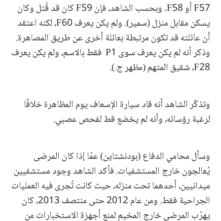
F57 أو F58. وبحسب الشاهد، فإن F59 كان قد قُتل وكان
يسكن مقابل منزل (سمير). ولم يكن يعرف F60، لكنه اعتقد
أن عائلته قد تكون مرتبطة بعائلة أخرى عن طريق المصاهرة.
وذكر أنه لم يكن يعرف سوى P1 فقط بالاسم، ولم يكن يعرف
F28، شقيق المتهم (مظهر ج.).
وتذكّر الشاهد أنه قاد سيارة الإسعاف يوم المظاهرة خلافًا
لرغبة رؤسائه، وأنه لم يخضع قط لفحص عصبي.
وسأل محامي الدفاع (بودنشتاين) عمّا إذا كان المرضى
يُعالجون خارج المستشفيات. فأكد الشاهد وجود مستشفيين
ميدانيين، أحدهما تحت منزله، حيث كانت تُجرى فيه العمليات
الجراحية فقط. ومن عام 2012 حتى منتصف 2013، كان
يهرّب المرضى خارج المخيم لمنع أجهزة الاستخبارات من