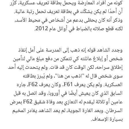
كونه من أفراد المعارضة ويحمل بطاقة تعريف عسكرية، كرّر
أن أحدًا لم يكن يشكّك في بطاقة تعريف تحمل رتبة عالية.
وذكر أنه كان يحظى بدعم من أشخاص في محيط الأسد،
لكنه قطع صلاته بالضباط في أوائل عام 2012.
وجدد الشاهد قوله إنه ذهب إلى المدرسة على أمل إنقاذ
شخص أو إبلاغ عائلته كي تتمكن من دفع مبلغ مالي لتأمين
إطلاق سراحه، لكن الوقت كان قد فات. ولم يتحدث إليه أحد
سوى شخص قال له "اذهب من هنا"، ولم يُبرز بطاقته
العسكرية. ولم يكن يعرف F61. وكان يعرف F62، جاره
السابق الذي كان يعيش أيضًا في أوروبا، وقد اتصل به قبل
عامين أو ثلاثة ليقدم له التعازي بعد وفاة شقيق F62 بمرض
السرطان. وبعد الغارة الجوية، لم يعد الشاهد يغادر المخيم
بسيارة الإسعاف.