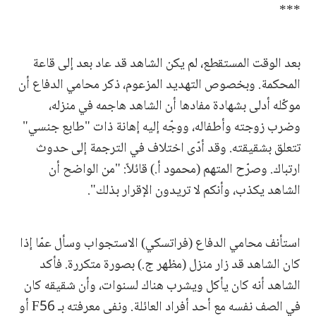
***
بعد الوقت المستقطع، لم يكن الشاهد قد عاد بعد إلى قاعة
المحكمة. وبخصوص التهديد المزعوم، ذكر محامي الدفاع أن
موكّله أدلى بشهادة مفادها أن الشاهد هاجمه في منزله،
وضرب زوجته وأطفاله، ووجّه إليه إهانة ذات "طابع جنسي"
تتعلق بشقيقته. وقد أدّى اختلاف في الترجمة إلى حدوث
ارتباك. وصرّح المتهم (محمود أ.) قائلاً: "من الواضح أن
الشاهد يكذب، وأنكم لا تريدون الإقرار بذلك".
استأنف محامي الدفاع (فراتسكي) الاستجواب وسأل عمّا إذا
كان الشاهد قد زار منزل (مظهر ج.) بصورة متكررة. فأكد
الشاهد أنه كان يأكل ويشرب هناك لسنوات، وأن شقيقه كان
في الصف نفسه مع أحد أفراد العائلة. ونفى معرفته بـ F56 أو