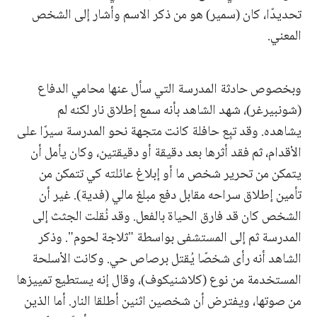
تحديدًا، كان (سمير) هو من ذكر الاسم وأشار إلى الشخص
المعني.
وبخصوص حادثة المدرسة التي سأل عنها محامي الدفاع
(شونبيرغر)، شهد الشاهد بأنه سمع إطلاق نار لكنه لم
يشاهده. وقد تبِع حافلة كانت متجهة نحو المدرسة سيرًا على
الأقدام، ثم فقد أثرها بعد دقيقة أو دقيقتين، وكان يأمل أن
يتمكن من تحرير شخص ما أو إبلاغ عائلته كي تتمكن من
تأمين إطلاق سراحه مقابل دفع مبلغ مالي (فدية). غير أن
الشخص كان قد فارق الحياة بالفعل. وقد نُقلت الجثث إلى
المدرسة ثم إلى المستشفى بواسطة "ثلاجة لحوم". وذكر
الشاهد أنه رأى شخصًا يُقتل برصاص حي. وكانت الأسلحة
المستخدمة من نوع (كلاشنيكوف)، وقال إنه يستطيع تمييزها
من صوتها، ويفترض أن شخصين اثنين أطلقا النار. أما الذين