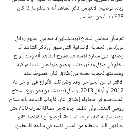
وبعد توضيح الالتباس، ذكر الشاهد أنه لا يعلم ما إذا كان
F28 قد سُجن يومًا ما.
ثم سأل محامي الدفاع (بودنشتاين)، محامي المتهم (وائل
س.)، عن الحماية الإضافية التي سبق أن ذكر الشاهد أنه
وضعها على سيارة الإسعاف. فشرح الشاهد أنه وجد ألواح
رخام في منزل مدمّر، وثبّت لوحين منها على باب المركبة
ومقدمتها لحماية نفسه من إطلاق النار، خصوصًا عند
الاقتراب من الحواجز. وقد وضع تلك الألواح في أواخر عام
2012 أو أوائل 2013. وسأل (بودنشتاين) عن نوع السلاح
المستخدم في محاولة إطلاق النار، فأجاب الشاهد بأنه سلاح
روسي المنشأ، وأن الطلقة جاءت من مسافة تقارب 700 متر.
وعند سؤاله كيف عرف المسافة، أوضح أن القنّاصة كانوا
يطلقون النار بانتظام من المبنى نفسه في ساحة فلسطين،