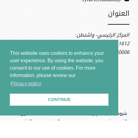
العنوان
المركز الرئيسي- واشنطن:
1612 K St NW, Ste 400
Washington, DC 20006
This website uses cookies to enhance your
user experience. By using the website, you
consent to our use of cookies.
For more
information, please review our
Privacy policy
CONTINUE
شروط الاستخدام وسياسة
بيانات
حقوق
الخصوصية
الموقع
النشر
.المركز السوري للعدالة والمساءلة، جميع الحقوق محفوظة © ٢٠٢٦