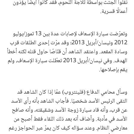
نقلوا الجثث بواسطة ثلاجة اللحوم، فقد كانوا أيضًا يؤدّون
أعمالًا قسرية.
وتعرّضت سيارة الإسعاف لإصابات عدة بين 13 تموز/يوليو
2012 ونيسان/أبريل 2013؛ وقد مرّت إحدى الطلقات قرب
وسادة المقعد. واعتقد الشاهد أن قنّاصًا حاول قتله لكنه أخطأ
الهدف. وفي نيسان/أبريل 2013 تعطّلت سيارة الإسعاف، ولم
يقم بإصلاحها.
وسأل محامي الدفاع (فلينتروب) عمّا إذا كان الشاهد قد
التقى الرئيس الأسد شخصيًا. فأجاب الشاهد بأنه رأى الأسد
عن قرب، وأنه قاد سيارة زوجة الأسد وشقيقته، وأنه صافح
الأسد في مأدبة. وأضاف أنه بعد ذلك اللقاء فقط أصبح من
معارضي النظام. وعند سؤاله كيف كان يمرّ عبر الحواجز رغم