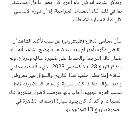
وتذكّر الشاهد أنه في أيام أخرى كان يعمل داخل المستشفى،
بما في ذلك أثناء العمليات الجراحية، إلا أن دوره الأساسي
كان قيادة سيارة الإسعاف.
سأل محامي الدفاع (فلينتروب) عن سبب تأكيد الشاهد أن
القاضي ذكّره بأمور لم يعد يتذكرها. فأوضح الشاهد أنه أراد
ضمان دقة الترجمة والحفاظ على ضميره صافٍ ومرتاح. ولم
يتذكر تاريخ 28 آب/أغسطس 2023 الذي سأله عنه محامي
الدفاع [ملاحظة: خلفية هذا التاريخ والسؤال غير معروفة].
وعند سؤاله عمّا إذا كانت سيارة الإسعاف قد تضررت فقط
بسبب الغارة الجوية، أجاب بأنها تعرضت لأضرار متكررة أثناء
العمليات. وأكد أنه كان يقود سيارة الإسعاف الظاهرة في
الصورة بتاريخ 13 تموز/يوليو.