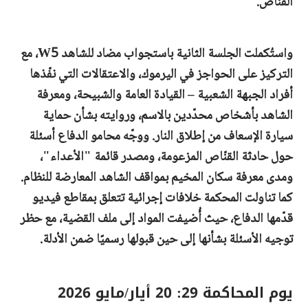
القنّاص.
واستُكملت الجلسة الثانية باستجواب مضاد للشاهد W5، مع
التركيز على الحواجز في اليرموك، والاعتقالات التي نفّذها
أفراد الجبهة الشعبية – القيادة العامة والشبيحة، ومعرفة
الشاهد بأشخاص محدّدين بالاسم، وروايته بشأن حماية
سيارة الإسعاف من إطلاق النار. ووجّه محامو الدفاع أسئلة
حول حادثة القنّاص المزعومة، ومصدر قائمة "الأعداء"،
ومدى معرفة سكان المخيم بمواقف الشاهد المعارضة للنظام.
كما تناولت المحكمة خلافات إجرائية تتعلق بمقاطع فيديو
قدّمها الدفاع، حيث أُضيفت المواد إلى ملف القضية، مع حظر
توجيه الأسئلة بشأنها إلى حين قبولها رسميًا ضمن الأدلة.
يوم المحاكمة 29: 20 أيار/مايو 2026