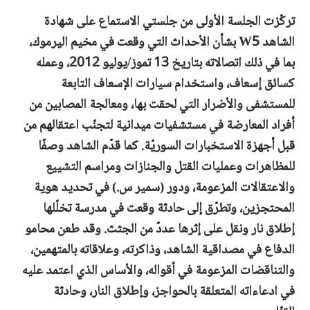
تركّزت الجلسة الأولى من جلستي الاستماع على شهادة
الشاهد W5 بشأن الأحداث التي وقعت في مخيم اليرموك،
بما في ذلك اتصالاته بتاريخ 13 تموز/يوليو 2012، وعمله
كسائق إسعاف، واستخدام سيارات الإسعاف التابعة
للمستشفى والأضرار التي لحقت بها، ومعالجة المصابين من
أفراد المعارضة في مستشفيات ميدانية لتجنّب اعتقالهم من
قبل أجهزة الاستخبارات السوريّة. كما قدّم الشاهد وصفًا
للمظاهرات وعمليات القتل والجنازات ومراسم التشييع
والاعتقالات المزعومة، ودور (سمير س.) في تحديد هوية
المحتجزين، وتطرّق إلى حادثة وقعت في مدرسة تخلّلها
إطلاق نار ونقل على إثرها عددٌ من الجثث. وقد طعن محامو
الدفاع في مصداقية الشاهد، وذاكرته، وعلاقاته بالمتهمين،
والتناقضات المزعومة في أقواله، والأساس الذي اعتمد عليه
في ادعاءاته المتعلقة بالحواجز، وإطلاق النار، وحادثة