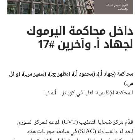
داخل محاكمة اليرموك
لجهاد أ. وآخرين #17
محاكمة (جهاد أ.)، (محمود أ.)، (مظهر ج.)، (سمير س.)، (وائل
س.)
المحكمة الإقليمية العليا في كوبلنز – ألمانيا
قدّم مركز ضحايا التعذيب (CVT) الدعم للمركز السوري
للعدالة والمساءلة (SJAC) في متابعة مجريات هذه