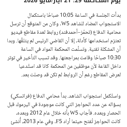
يوم المحاكمة 29: 21 أيار/مايو 2026
بدأت الجلسة في الساعة 10:05 صباحًا باستكمال
الاستجواب المضاد للشاهد W5. وكان من المتوقع أن ترسل
محامية الدفاع (تحمّز–أحمدفند) روابط لعدة مقاطع فيديو
تعتزم استخدامها كأدلة، إلا أن القاضي الرئيس لم يتلقَّها. وبدا
أن المشكلة تقنية. وتسلّمت المحكمة المواد في الساعة
10:30 صباحًا وقامت بمراجعتها. وقد تسبب التأخير في توتر
داخل القاعة لأن موظفَين من المحكمة كانا قد استُدعيا
لعرض المقاطع رغم أن الروابط لم تكن قد وصلت بعد.
واستُكمل استجواب الشاهد. بدأ محامي الدفاع (فراتسكي)
بسؤاله عن عدد الحواجز التي كانت موجودة في اليرموك قبل
الحصار وبعده. فأجاب W5 بأنه خلال عام 2012 وبعده،
كانت الحواجز تُفتح حيثما أراد F5. وفي عام 2013، أُنشئ