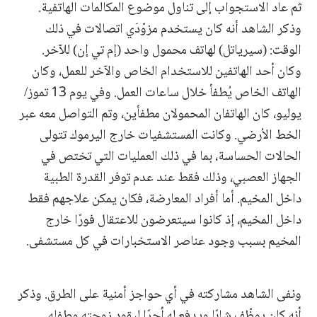
ثم عاد الاستجواب إلى تناول موضوع المكالمات الهاتفية.
وذكر الشاهد أنه كان يستخدم مزوّدَي اتصالات في ذلك
الوقت: (سيرياتل) لهاتف محمول واحد (إم تي إن) للآخر.
وكان أحد الهاتفين للاستخدام الخاص والآخر للعمل، وكان
الهاتف الخاص يُطفأ خلال ساعات العمل. وفي يوم 13 تموز/
يوليو، كان الهاتفان المحمولان مطفأين، وتم التواصل معه عبر
الخط الأرضي. وكانت المستشفيات خارج اليرموك تتولى
الحالات الحساسة، بما في ذلك العمليات التي تختص في
الجهاز العصبي، وذلك فقط عند عدم توفر القدرة الطبية
داخل المخيم. أما أفراد المعارضة، فكان يمكن علاجهم فقط
داخل المخيم، إذ كانوا سيتعرضون للاعتقال فورًا خارج
المخيم بسبب وجود عناصر الاستخبارات في كل مستشفى.
ونفى الشاهد مشاركته في أي حواجز أمنية على الطرق. وذكر
أنه كان يوظّف شابًا ويدفع له أجرًا ليقود زوجته وطفله