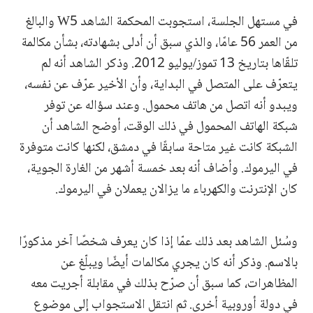
في مستهل الجلسة، استجوبت المحكمة الشاهد W5 والبالغ
من العمر 56 عامًا، والذي سبق أن أدلى بشهادته، بشأن مكالمة
تلقّاها بتاريخ 13 تموز/يوليو 2012. وذكر الشاهد أنه لم
يتعرّف على المتصل في البداية، وأن الأخير عرّف عن نفسه،
ويبدو أنه اتصل من هاتف محمول. وعند سؤاله عن توفر
شبكة الهاتف المحمول في ذلك الوقت، أوضح الشاهد أن
الشبكة كانت غير متاحة سابقًا في دمشق، لكنها كانت متوفرة
في اليرموك. وأضاف أنه بعد خمسة أشهر من الغارة الجوية،
كان الإنترنت والكهرباء ما يزالان يعملان في اليرموك.
وسُئل الشاهد بعد ذلك عمّا إذا كان يعرف شخصًا آخر مذكورًا
بالاسم. وذكر أنه كان يجري مكالمات أيضًا ويبلّغ عن
المظاهرات، كما سبق أن صرّح بذلك في مقابلة أجريت معه
في دولة أوروبية أخرى. ثم انتقل الاستجواب إلى موضوع