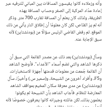
وأنه وزملاءه كانوا يقيسون المسافات بين المباني للترفيه عبر
إعادة عدّاد المركبة إلى الصفر وحساب المسافة بهذه
الطريقة، ولذلك كان يعلم أن المسافة تقارب 700 متر. وذكر
أنه لم يرَ القنّاص، لكن كان معلومًا أن إطلاق النار يأتي من ذلك
الموقع. ثم رفض القاضي الرئيس سؤالًا من (بودنشتاين) لأنه
سبق الإجابة عنه.
وسأل (بودنشتاين) بعد ذلك عن مصدر القائمة التي سبق أن
ذكرها الشاهد والتي تضم أسماء "الأعداء". فأوضح الشاهد
أن القائمة جُمعت من معلومات قدمتها أجهزة الاستخبارات،
وF5، وأفراد آخرون من الشبيحة، و(سمير س.) وأخيرًا، سأل
(بودنشتاين) عن مدى معرفة سكان المخيم بمواقف الشاهد
المعارضة للنظام. فأجاب الشاهد بأن الشبيحة لم يكونوا
يعلمون بذلك، لكن عائلته وجيرانه كانوا يعرفون، خصوصًا لأنه