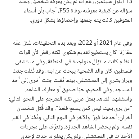
13 أيلول/سبتمبر، رغم أنه لم يكن يعرفه شخصيًا. وعند
سؤاله عن كيفية معرفته بوفاة F55، أجاب بأن أسماء
المتوفين كانت يتم جمعها وإحصاؤها بشكلٍ دوري.
وفي عام 2021 أو 2022، وبعد بدء التحقيقات، سُئل عمّه
عمّا إذا كان يستطيع تقديم شكوى، لكنه رفض لأن قوات
النظام كانت ما تزال متواجدة في المنطقة. وفي مستشفى
فلسطين، كان والد الضحية يبحث عن ابنه. وقد نُقلت جثث
وبراز بشري إلى المستشفى، بينما نُقلت جثث أخرى إلى أحد
المساجد. وفي المخيم، حيّا صديق أو معارف الشاهد.
واستَشهد الشاهد بمثل عربي نقله المترجم على النحو التالي:
"من يرى بعينه ليس كمن يسمع فقط". وقد قُتل شخصان
آخران؛ أحدهما فورًا والآخر في اليوم التالي، ودُفنا في القبر
نفسه. ولم يحضر الشاهد الجنازة، وتعرّف على مجريات
الأحداث في المستشفى. ولم يكن يعلم ما حدث لإحدى