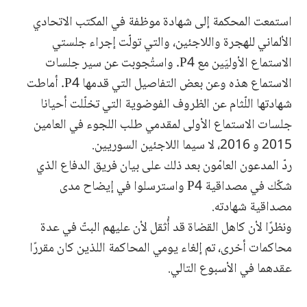
استمعت المحكمة إلى شهادة موظفة في المكتب الاتحادي
الألماني للهجرة واللاجئين، والتي تولّت إجراء جلستي
الاستماع الأوليَين مع P4. واستُجوبت عن سير جلسات
الاستماع هذه وعن بعض التفاصيل التي قدمها P4. أماطت
شهادتها اللّثام عن الظروف الفوضوية التي تخلّلت أحيانا
جلسات الاستماع الأولى لمقدمي طلب اللجوء في العامين
2015 و 2016، لا سيما اللاجئين السوريين.
ردّ المدعون العامّون بعد ذلك على بيان فريق الدفاع الذي
شكّك في مصداقية P4 واسترسلوا في إيضاح مدى
مصداقية شهادته.
ونظرًا لأن كاهل القضاة قد أُثقل لأن عليهم البتّ في عدة
محاكمات أخرى، تم إلغاء يومي المحاكمة اللذين كان مقررًا
عقدهما في الأسبوع التالي.