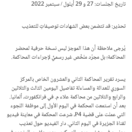
تاريخ الجلسات: 27 و 29 أيلول / سبتمبر 2022
تحذير: قد تتضمن بعض الشهادات توصيفاتٍ للتعذيب
يُرجى ملاحظة أن هذا الموجز ليس نسخة حرفية لمحضر
المحاكمة؛ بل مجرّد ملخّص غير رسميٍّ لإجراءات المحاكمة.
يسرد تقرير المحاكمة الثاني والعشرون الخاص بالمركز
السوري للعدالة والمساءلة تفاصيل اليومين الثالث والثلاثين
والرابع والثلاثين من محاكمة علاء م. في فرانكفورت، ألمانيا.
بعد أن استمعت المحكمة في اليوم الأول إلى موظفة اللجوء
التي عملت على قضية P4، شرعت المحكمة في معاينة فيديو
لقناة الجزيرة في اليوم الثاني. دار الفيديو حول تعذيب