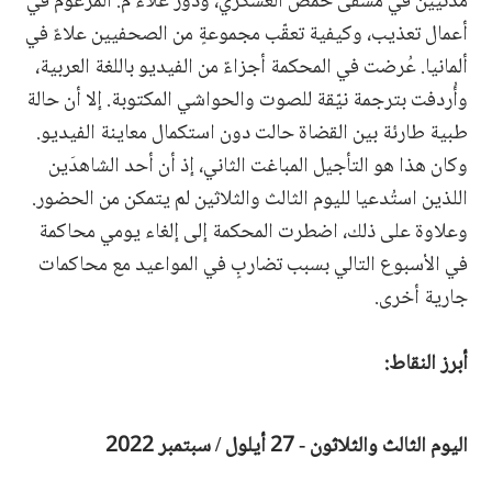
مدنيين في مشفى حمص العسكري، ودور علاء م. المزعوم في
أعمال تعذيب، وكيفية تعقّب مجموعةٍ من الصحفيين علاءً في
ألمانيا. عُرضت في المحكمة أجزاءٌ من الفيديو باللغة العربية،
وأُردفت بترجمة نيّقة للصوت والحواشي المكتوبة. إلا أن حالة
طبية طارئة بين القضاة حالت دون استكمال معاينة الفيديو.
وكان هذا هو التأجيل المباغت الثاني، إذ أن أحد الشاهدَين
اللذين استُدعيا لليوم الثالث والثلاثين لم يتمكن من الحضور.
وعلاوة على ذلك، اضطرت المحكمة إلى إلغاء يومي محاكمة
في الأسبوع التالي بسبب تضاربٍ في المواعيد مع محاكمات
جارية أخرى.
أبرز النقاط:
اليوم الثالث والثلاثون - 27 أيلول / سبتمبر 2022