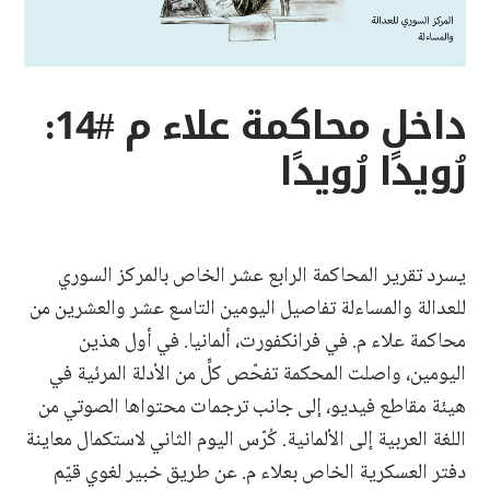
داخل محاكمة علاء م #14:
رُويدًا رُويدًا
يسرد تقرير المحاكمة الرابع عشر الخاص بالمركز السوري
للعدالة والمساءلة تفاصيل اليومين التاسع عشر والعشرين من
محاكمة علاء م. في فرانكفورت، ألمانيا. في أول هذين
اليومين، واصلت المحكمة تفحّص كلٍّ من الأدلة المرئية في
هيئة مقاطع فيديو، إلى جانب ترجمات محتواها الصوتي من
اللغة العربية إلى الألمانية. كُرّس اليوم الثاني لاستكمال معاينة
دفتر العسكرية الخاص بعلاء م. عن طريق خبير لغوي قيّم