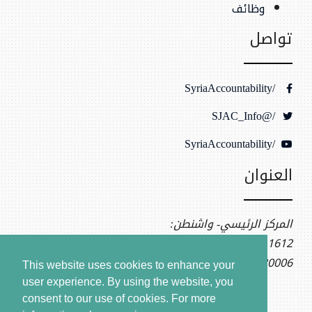
وظائف
تواصل
/SyriaAccountability
/@SJAC_Info
/SyriaAccountability
العنوان
المركز الرئيسي- واشنطن:
1612 K St NW, Ste 400
Washington, DC 20006
This website uses cookies to enhance your
user experience. By using the website, you
consent to our use of cookies.
For more