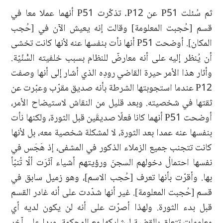
ثم سُئلت P51 عن P12. تذكّرت P51 أنهما عملا معا في
قسم [حُجبت المعلومة] وقالت إنه يعيش الآن في [حُجب
المكان]. أوضحت P51 أنها نأت بنفسها عنه لأنها كانت تخشى
أن يُنظر إليه على أنه معارضٌ للنظام بسبب خلفيته السُّنّيّة.
وأثار هذا الأمر حيرة القاضي رودِه الذي أشار إلى أنها وصفت
P12 عندما استجوبتها الشرطة بأنه صديق مقرّب وعبّرت عن
ثقتها في شخصيته. وبعد قليل من النقاش لاستيضاح الأمر،
أوضحت P51 أنهما كانا فعلًا صديقَين قبل الثورة، ولكنها نأت
بنفسها عنه عمدا بعد الثورة، لا لمشكلة شخصية معه، بل لأنها
كانت تتجنب جميع الزملاء الذكور في المشفى، إذ هَجَس في
نفسها احتمالُ دخولهم السجنَ ورؤيتهم أشياء آثَرَت ألّا تُنبّأ
بها. وأقرّت بأنها تعرف [حُجب الاسم]، وهو زميل سابق في
قسم [حُجبت المعلومة]. غير أنها شدّدت على أنه غادر القسم
قبل بدء الثورة. ولهذا أصرّت على أنه لن يكون لديه أي
معلومات تتعلق بالقضية ليشاركها مع المحكمة. وردا على آخر