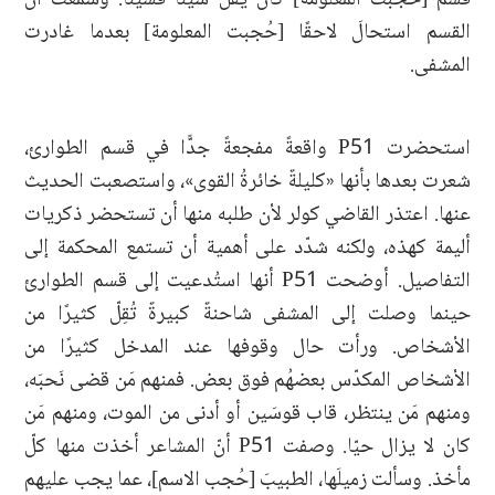
القسم استحالَ لاحقًا [حُجبت المعلومة] بعدما غادرت
المشفى.
استحضرت P51 واقعةً مفجعةً جدًّا في قسم الطوارئ،
شعرت بعدها بأنها «كليلةٌ خائرةُ القوى»، واستصعبت الحديث
عنها. اعتذر القاضي كولر لأن طلبه منها أن تستحضر ذكريات
أليمة كهذه، ولكنه شدّد على أهمية أن تستمع المحكمة إلى
التفاصيل. أوضحت P51 أنها استُدعيت إلى قسم الطوارئ
حينما وصلت إلى المشفى شاحنةٌ كبيرةٌ تُقِلّ كثيرًا من
الأشخاص. ورأت حال وقوفها عند المدخل كثيرًا من
الأشخاص المكدّس بعضهُم فوق بعض. فمنهم مَن قضى نَحبَه،
ومنهم مَن ينتظر، قاب قوسَين أو أدنى من الموت، ومنهم مَن
كان لا يزال حيّا. وصفت P51 أنّ المشاعر أخذت منها كلّ
مأخذ. وسألت زميلَها، الطبيبَ [حُجب الاسم]، عما يجب عليهم