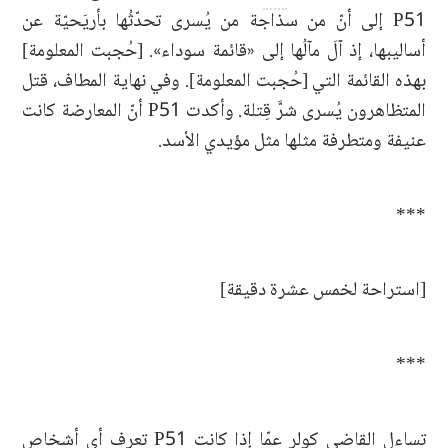
P51 إلى أنّ من سذاجة من يُسرى تحدّثُها بأريَحيّة عن
أساليبها، إذ آلَ مآلُها إلى «قائمة سوداء». [حُجبت المعلومة]
بهذه القائمة التي [حُجبت المعلومة]. وفي نهاية المطاف، قتل
المتظاهرون يُسرى شرَّ قِتلة. وأكدت P51 أنّ المعارضة كانت
عنيفة ومتطرفة مثلها مثل مؤيدي الأسد.
***
[استراحة لخمس عشرة دقيقة]
***
تساءل القاضي كولر عمّا إذا كانت P51 تعرف أي أشخاص