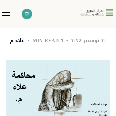
٢١ نوفمبر ٢٠٢٤
1 MIN READ
علاء م