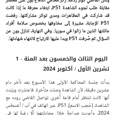
ولكن القاضي كولر ردعه. ركّز محامي الدفاع بون على محضر
مقابلة طلب لجوء الشاهدة P51، ابتغاء معرفة ما إذا كانت
قد شاركت في المظاهرات ومدى تواتر مشاركتها. رفضت
P51 الإجابة، مشيرة إلى مخاوفها بخصوص سلامة أفراد
عائلتها الذين ما زالوا في سوريا. وفي النهاية، تنازل بون عن
السؤال. ثم صُرفت P51 وبدا عليها الارتياح لانتهاء شهادتها.
اليوم الثالث والخمسون بعد المئة - 1
تشرين الأول / أكتوبر 2024
بدأت جلسة المحاكمة الأولى هذا الأسبوع بعد تأخر دام
عشرين دقيقة، لأن الشاهدة وصلت متأخرة. فاعتذرت وبيّنت
أنها كانت تنتظر أمام قاعة أُخرى. تواصل القاضي رودِه مع
الشاهدة، [حُجب الاسم]، P51، عبر الهاتف في آب / أغسطس
2024. وأعربت صراحةً خلال محادثتهما ألّا رغبةَ لها في