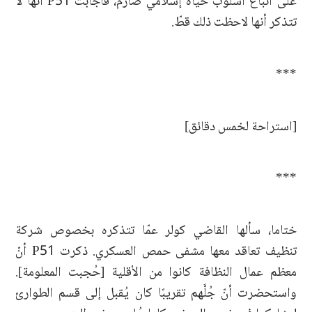
على اتباع أسلوب حياة إسلامي صارم، فأجابت P51 أنها لا
تتذكر أنها لاحظت ذلك قطّ.
***
[استراحة لخمس دقائق]
***
ختاما، سألها القاضي كولر عمّا تتذكره بخصوص شركة
تنظيف تعاقد معها مشفى حمص العسكري. ذكرت P51 أنّ
معظم عمال النظافة كانوا من الأقلية [حُجبت المعلومة].
واستحضرت أنّ جُلَّهم تقريبًا كان يُقبل إلى قسم الطوارئ