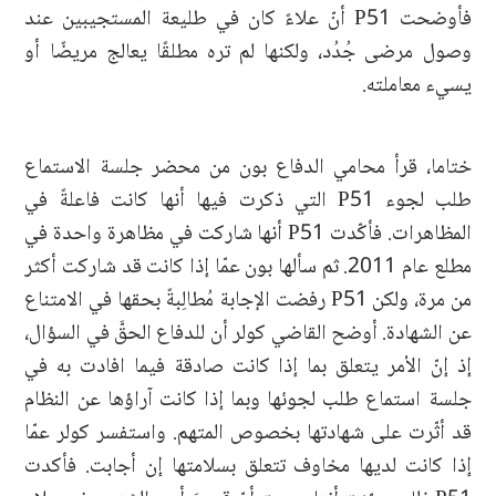
فأوضحت P51 أنّ علاءً كان في طليعة المستجيبين عند
وصول مرضى جُدُد، ولكنها لم تره مطلقًا يعالج مريضًا أو
يسيء معاملته.
ختاما، قرأ محامي الدفاع بون من محضر جلسة الاستماع
طلب لجوء P51 التي ذكرت فيها أنها كانت فاعلةً في
المظاهرات. فأكّدت P51 أنها شاركت في مظاهرة واحدة في
مطلع عام 2011. ثم سألها بون عمّا إذا كانت قد شاركت أكثر
من مرة، ولكن P51 رفضت الإجابة مُطالِبةً بحقها في الامتناع
عن الشهادة. أوضح القاضي كولر أن للدفاع الحقَّ في السؤال،
إذ إنّ الأمر يتعلق بما إذا كانت صادقة فيما افادت به في
جلسة استماع طلب لجوئها وبما إذا كانت آراؤها عن النظام
قد أثّرت على شهادتها بخصوص المتهم. واستفسر كولر عمّا
إذا كانت لديها مخاوف تتعلق بسلامتها إن أجابت. فأكدت