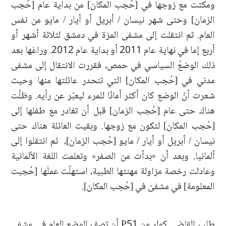
ومكثت مع زوجها في [حُجب المكان] من بداية عام [حُجب
الزمان] وحتى شهر نيسان / أبريل أو أيار / مايو من نفس
العام. ثم انتقلت إلى مشفى المزة في دمشق لثلاثة أشهر أو
أربع إما في نهاية عام 2011 أو بداية عام 2012. وراعَها بعد
ذلك الوضعُ السياسي في حمص، فقررت الانتقال إلى مشفى
مدني في [حُجب المكان] التي تنحدر عائلتها منها وحيث
شعرت أنّ الوضع كان أكثر أمانًا للمرء ليعبّر عن رأيه. وظلّت
هناك حتى عام [حُجب الزمان] قبل أن تغادر مع طفلها إلى
[حُجب المكان] لتكون مع زوجها. وبقيت العائلة هناك حتى
نيسان / أبريل أو أيار / مايو [حُجب الزمان]، ثم انتقلوا إلى
ألمانيا. وبعد أن «بدأت من الصفر» وتعلمت اللغة الألمانية
وعادلت رخصة مزاولة مهنتها الطبية، استهلّت عملَها [حُجبت
المعلومة] في مشفىً في [حُجب المكان].
طلب القاضي كولر من P51 أن تصف الوضع العام في مشفى