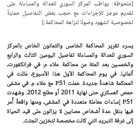
[ملحوظة: يواظب المركز السوري للعدالة والمساءلة على
تقديم موجز للإجراءات مع حجب بعض التفاصيل حمايةً
لخصوصية الشهود وصَونًا لنزاهة المحاكمة.]
يسرد تقرير المحاكمة الخامس والثمانون الخاص بالمركز
السوري للعدالة والمساءلة تفاصيل اليومين الثالث والرابع
والخمسين بعد المئة من محاكمة علاء م. في فرانكفورت،
ألمانيا. في يوم المحاكمة الأول هذا الأسبوع، مَثَلت في
المحكمة شاهدةٌ جديدة. عملت P51 مع علاء م. في مشفى
حمص العسكري حتى نهاية 2011 أو مطلع 2012. وشهدت
P51 إساءات معاملة متعددة في المشفى، ومنها واقعةٌ أُمر
فيها بنقل عدة أشخاص مصابين لا يزالون على قيد الحياة
إلى غرفة التبريد التي كانت مخصصة لتخزين الجثث.