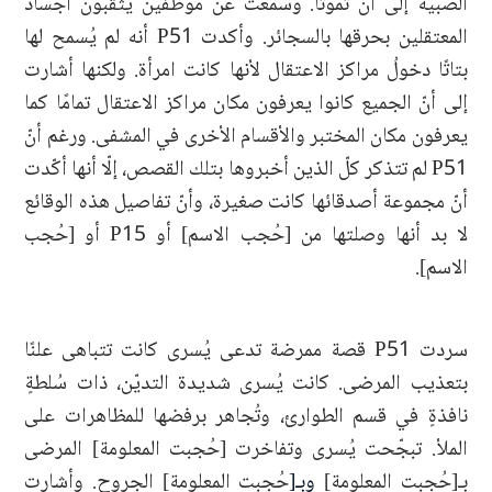
الصبية إلى أن تموتا. وسمعت عن موظفين يثقبون أجساد
المعتقلين بحرقها بالسجائر. وأكدت P51 أنه لم يُسمح لها
بتاتًا دخولُ مراكز الاعتقال لأنها كانت امرأة. ولكنها أشارت
إلى أنّ الجميع كانوا يعرفون مكان مراكز الاعتقال تمامًا كما
يعرفون مكان المختبر والأقسام الأخرى في المشفى. ورغم أنّ
P51 لم تتذكر كلّ الذين أخبروها بتلك القصص، إلّا أنها أكّدت
أنّ مجموعة أصدقائها كانت صغيرة، وأنّ تفاصيل هذه الوقائع
لا بد أنها وصلتها من [حُجب الاسم] أو P15 أو [حُجب
الاسم].
سردت P51 قصة ممرضة تدعى يُسرى كانت تتباهى علنًا
بتعذيب المرضى. كانت يُسرى شديدة التديّن، ذات سُلطةٍ
نافذةٍ في قسم الطوارئ، وتُجاهر برفضها للمظاهرات على
الملأ. تبجّحت يُسرى وتفاخرت [حُجبت المعلومة] المرضى
بـ[حُجبت المعلومة]
وبـ[
حُجبت المعلومة] الجروح. وأشارت