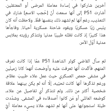
آخرين شاركوا في إساءة معاملة المرضى أو المعتقلين.
أشارت P51 إلى أنها سمعت أنّ [حُجب الاسم] شارك في
التعذيب، رغم أنها لم تشهد ذلك بنفسها قطّ. ولاحظت أنه كان
يلبس زيّا عسكريّا ويقود شاحنة عسكرية أحيانا. وفاجأها
هذا كثيرًا إذ كانت تظنّه طبيبًا مدنيا وتتذكر رؤيته بملابس
مدنية أوّلَ الأمر.
ثم سأل القاضي كولر الشاهدةَ P51 عمّا إذا كانت تعرف
المتهم، فأكّدت أنها تعرفت عليه وأوضحت أنهما كانا زميلَين
في مشفى حمص العسكري حيث عمل علاء طبيبَ عظام.
ورغم تذكّرها أنها كانت تحيّيه، إلّا أنه لم يكن بينهما علاقة
شخصية أكثر من ذلك. ولم تتذكر أي تفاصيل عن علاء،
كوضعه العائلي أو مَن كانوا أصدقاءه في المشفى. وشدّدت
طيلة استجوابها على أنها لم تشهد علاءً يسيء معاملة أيٍّ