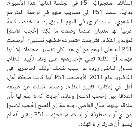
استُأنف استجوابُ P51 في الجلسة الثانية هذا الأسبوع.
بدايةً، سعت P51 إلى تصويب سهوٍ في ترجمة المترجم
الشفوي، السيد فراج، في اليوم السابق. إذ استَخدَمت كلمةً
عربيةً لها معنيان عندما وصفت ما يُكِنّه [حُجب الاسم]
لمؤيدي النظام، فتُرجمت «شطرهم/قطعهم نصفين». أوضحت
P51 أنه على الرغم من أن هذا كان تفسيرا محتملا، إلا أنها
فهمت أنّ الكلمة تعني «إجبارهم» على وقف تأييد النظام.
تساءل القاضي رودِه عن سبب ضحك أولئك الحاضرين في
الكافتريا عام 2011، فأوضحت P51 أنها كانت ضحكة أمل،
أمل في إمكانية تغيير النظام. وعندما سُئلت عن طبيعة
العلاقة بين [حُجب الاسم] وعلاء، أجابت أنه لا عِلْمَ لها بأي
علاقة بينهما. سأل القاضي رودِه عمّا إن أفصح [حُجب الاسم]
عن أي آراء متطرفة أو إسلامية، فجزمت P51 بيقين أنه لم
يسبق أن شارك آراءً كهذه.