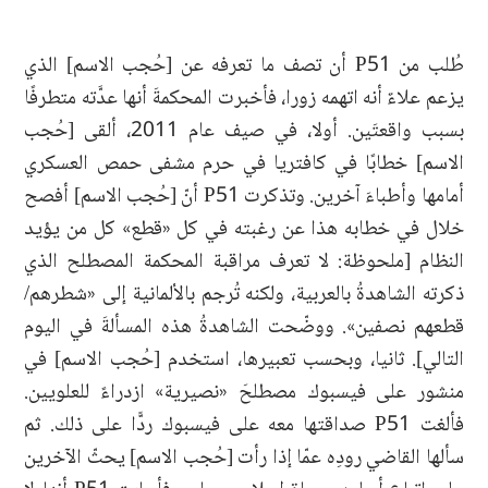
طُلب من P51 أن تصف ما تعرفه عن [حُجب الاسم] الذي
يزعم علاءٌ أنه اتهمه زورا، فأخبرت المحكمةَ أنها عدَّته متطرفًا
بسبب واقعتَين. أولا، في صيف عام 2011، ألقى [حُجب
الاسم] خطابًا في كافتريا في حرم مشفى حمص العسكري
أمامها وأطباءَ آخرين. وتذكرت P51 أنّ [حُجب الاسم] أفصح
خلال في خطابه هذا عن رغبته في كل «قطع» كل من يؤيد
النظام [ملحوظة: لا تعرف مراقبة المحكمة المصطلح الذي
ذكرته الشاهدةُ بالعربية، ولكنه تُرجم بالألمانية إلى «شطرهم/
قطعهم نصفين». ووضّحت الشاهدةُ هذه المسألةَ في اليوم
التالي]. ثانيا، وبحسب تعبيرها، استخدم [حُجب الاسم] في
منشور على فيسبوك مصطلحَ «نصيرية» ازدراءً للعلويين.
فألغت P51 صداقتها معه على فيسبوك ردًّا على ذلك. ثم
سألها القاضي رودِه عمّا إذا رأت [حُجب الاسم] يحثّ الآخرين