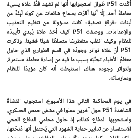
أكّدت P51 طَوال استجوابها أنها لم تشهد قَطُّ علاءً يسيءُ
معاملةَ أحد. إلّا أنها أقرّت بسماع شائعات عن كونِه لَبِنَةً من
لَبِنات
«
فرقةِ تصفيةٍ
»
كانت مسؤولة عن تنظيم التعذيب
والإعدامات. ووصفت P51 كيف أخذ علاءٌ يُبدي تأييدَه
للنظام وكيف انقلب متغطرسًا متسلطًا شيئًا فشيئا. وذكرت
P51 أنّ علاءً تواتر وجودُه في قسم الطوارئ الذي حاول
معظمُ الأطباء تجنُّبَه بسبب ما فيه من إساءة معاملة مستمرة.
ولتواتر وجوده هناك، استنبطت أنه كان مؤيدًا للنظام
وممارساته.
في يوم المحاكمة الثاني هذا الأسبوع، استجوب القضاةُ
الشاهدةَ P51 حول آخرين عملوا في مشفى حمص العسكري.
واستجوبها الدفاع كذلك، إذ حاول محامي الدفاع العجي
الاستفسار عن تدابير حماية الشهود التي يُحتمل أنها مُنحَتها،