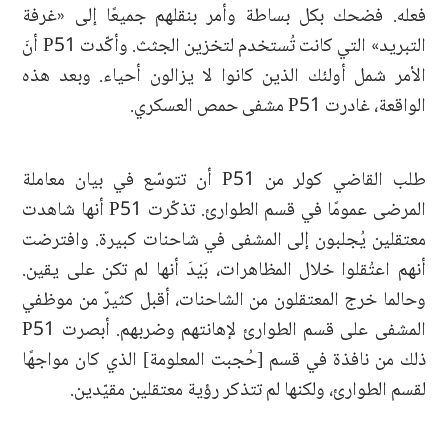
فعله. فضحك بكل بساطة وأمر بنقلهم جميعًا إلى «غرفة
التبريد» التي كانت تُستخدم لتخزين الجثث. وأكّدت P51 أنَ
الأمر شمل أولئك الذين كانوا لا يزالون أحياء. وبعد هذه
الواقعة، غادرت P51 مشفى حمص العسكري.
طلب القاضي كولر من P51 أن تتوسّع في بيان معاملة
المرضى عمومًا في قسم الطوارئ. تذكّرت P51 أنها شاهدت
معتقلين يُجلبون إلى المشفى في شاحنات كبيرة. وافترضت
أنهم اعتُقلوا خلال المظاهرات، بَيْدَ أنها لم تكن على يقين.
وحالما خرج المعتقلون من الشاحنات، أقبل كثيرٌ من موظفي
المشفى على قسم الطوارئ لإهانتهم وضربهم. أبصرت P51
ذلك من نافذة في قسم [حُجبت المعلومة] الذي كان مواجهًا
لقسم الطوارئ، ولكنها لم تتذكر رؤية معتقلين مقيّدين.