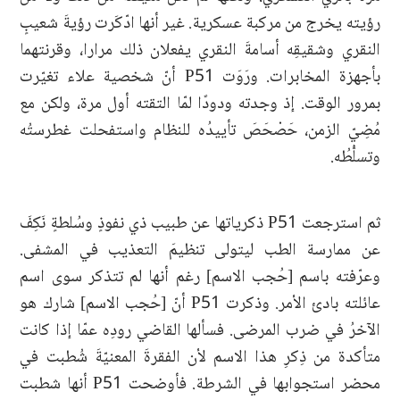
رؤيته يخرج من مركبة عسكرية. غير أنها ادّكَرت رؤيةَ شعيبٍ
النقري وشقيقِه أسامةَ النقري يفعلان ذلك مرارا، وقرنتهما
بأجهزة المخابرات. ورَوَت P51 أنّ شخصية علاء تغيّرت
بمرور الوقت. إذ وجدته ودودًا لمّا التقته أول مرة، ولكن مع
مُضِيّ الزمن، حَصْحَصَ تأييدُه للنظام واستفحلت غطرستُه
وتسلُّطُه.
ثم استرجعت P51 ذكرياتها عن طبيب ذي نفوذٍ وسُلطةٍ نَكِفَ
عن ممارسة الطب ليتولى تنظيمَ التعذيب في المشفى.
وعرّفته باسم [حُجب الاسم] رغم أنها لم تتذكر سوى اسم
عائلته بادئ الأمر. وذكرت P51 أنّ [حُجب الاسم] شارك هو
الآخرُ في ضرب المرضى. فسألها القاضي رودِه عمّا إذا كانت
متأكدة من ذِكرِ هذا الاسم لأن الفقرةَ المعنيّةَ شُطبت في
محضر استجوابها في الشرطة. فأوضحت P51 أنها شطبت