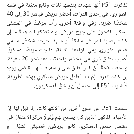
تذكّرت P51 أنها شهدت بنفسها ثلاث وقائع معيّنة في قسم
الطوارئ. في إحدى المرات، أُحضر مريض فباشر 30 إلى 40
شخصًا ضربَه. وفي واقعة أخرى، رأت موظفًا في المشفى
يسكب الكحول على جرح مريض. ولم تتذكر الشاهدةُ ما إن
كانت إصابة المريض سابقةً أو ما إذا جرحه شخصٌ ما في
قسم الطوارئ. وفي الواقعة الثالثة، عالجت مريضًا عسكريّا
أصيب بطلق ناري في فخذه، وتحدثت معه نحو 20 دقيقة.
وسمعت لاحقًا أنّ النار أُطلق على رأسه. فسألها القاضي رودِه
إن كانت تعرف لِمَ قد يُعامل مريضٌ عسكري بهذه الطريقة،
فأشارت P51 إلى احتمال أن ينشقّ العسكريون.
سمعت P51 عن صورٍ أخرى من الانتهاكات، إذ قيل لها إنّ
الأطباء الذكورَ، الذين كان يُسمح لهم وُلوجُ مركز الاعتقال في
مشفى حمص العسكري، كانوا يربطون خصيتَي الشبّان أو