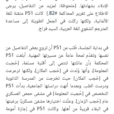
الإدلاء بشهادتها. [ملحوظة: لمزيد من التفاصيل، يرجى
الاطلاع على تقرير المحاكمة
#82
.] كانت P51 متقنة للغة
الألمانية، ولكنها ركَنَت في الجمل الطويلة إلى مساعدة
المترجم الشفوي للغة العربية، السيد فراج.
في بداية الجلسة، طُلب من P51 أن ترويَ بعض التفاصيل عن
نفسها وتقدّم لمحةً عامةً عن مسيرتها المهنية. أبلغت P51
المحكمةَ بأن عائلتها تنتمي إلى أقلية مسلمة، [حُجبت
المعلومة]، وأنها وُلدت في [حُجب المكان]، ولكنها ترعرعت
في [حُجب المكان] حيث تخرجت من المدرسة الثانوية
ودرست الطب. وبعدما أنهت دراستَها الجامعية، بدأت P51
التخصص في [حُجبت المعلومة] في مشفى حمص العسكري
عام [حُجب الزمان]. وعلّلت اختيارها مشفىً عسكريّا برغبتها
في البقاء قريبةً من أهلها. وكانت P51 في إجازة أمومة