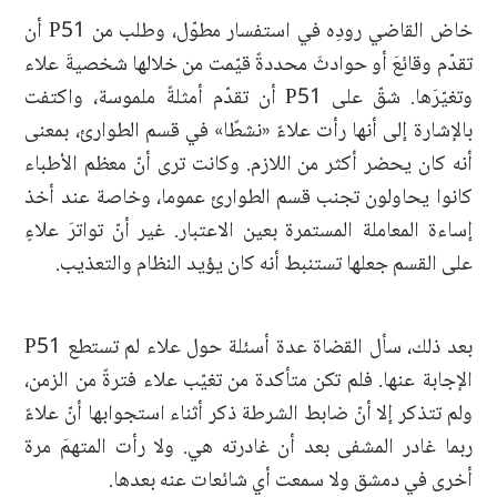
خاض القاضي رودِه في استفسار مطوّل، وطلب من P51 أن
تقدّم وقائعَ أو حوادثَ محددةً قيّمت من خلالها شخصيةَ علاء
وتغيّرَها. شقّ على P51 أن تقدّم أمثلةً ملموسة، واكتفت
بالإشارة إلى أنها رأت علاءً «نشطًا» في قسم الطوارئ، بمعنى
أنه كان يحضر أكثر من اللازم. وكانت ترى أنّ معظم الأطباء
كانوا يحاولون تجنب قسم الطوارئ عموما، وخاصة عند أخذ
إساءة المعاملة المستمرة بعين الاعتبار. غير أنّ تواترَ علاءٍ
على القسم جعلها تستنبط أنه كان يؤيد النظام والتعذيب.
بعد ذلك، سأل القضاة عدة أسئلة حول علاء لم تستطع P51
الإجابة عنها. فلم تكن متأكدة من تغيّب علاء فترةً من الزمن،
ولم تتذكر إلا أنّ ضابط الشرطة ذكر أثناء استجوابها أنّ علاءً
ربما غادر المشفى بعد أن غادرته هي. ولا رأت المتهمَ مرة
أخرى في دمشق ولا سمعت أي شائعات عنه بعدها.