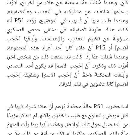
كان. وبعدما سُئلت عمّا سمعته عن علاء من آخرين، أقرّت
بسماعها شائعات عن مشاركته في التعذيب و«التصفية».
وعندما طُلب منها أن تُسهب في التوضيح، رَوَت P51 أنه
كانت هناك «فرقة تصفية» في مشفى حمص العسكري
مسؤولةٌ عن تنظيم التعذيب والإعدامات. وأبلغها [حُجب
الاسم] أو P15 أنّ علاء كان أحد أفراد هذه المجموعة.
وعندما سُئلت عمّا إذا كانت قد سمعت ذلك من شخص آخر،
أقرّت ذلك وذكرت أنّ [حُجب الاسم] قد يكون أحد المصادر.
وأبلغت المحكمةَ لاحقًا أنّ [حُجب الاسم] وشقيقَه [حُجب
الاسم] كانا عضوَين في تلك الفرقة.
استحضرت P51 حالةً محدّدةً يُزعم أنّ علاءً شارك فيها في
قتل مريض بالتعاون مع طبيب تخدير، ولكنها لم تتذكر مزيدًا
من التفاصيل حول تلك الواقعة. وخمّنت أنها ربما رأت المتهمَ
مرّةً بالزي العسكري، ولكنها لم تكن متيقّنة من ذلك ولا من