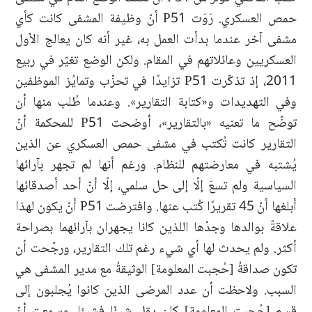
حمص العسكري. رَوَت P51 أنّ وظيفة المشفى كانت كأي
مشفى آخر عندما بدأت العمل به، غير أنه كان يعالج الأول
العسكريين وعائلاتهم في المقام. ولكن الوضع تغيّر في ربيع
2011، إذ تذكّرت P51 تزايدًا في تحزّب وتمايُز الموظفين
وفي التهديدات و«كتابة التقارير». وعندما طُلب منها أن
توضّح ما تعنيه «بالتقارير»، أوضحت P51 للمحكمة أنّ
التقارير كانت تُكتب في مشفى حمص العسكري عن الذين
يُشتبه في معارضتهم للنظام. ورغم أنها لم تجهر بآرائها
السياسية ولم تسعَ إلّا إلى حل سلمي، إلّا أنّ أحد أصدقائها
أبلغها أنّ 45 تقريرًا كُتب عنها. وافترضت P51 أنّ يكون لهذا
علاقةٌ بوالدها وجدّها اللذين كانا يجهران بآرائهما بصراحة
أكثر. ولم يحدث لها أي شيء رغم تلك التقارير، ورجّحت أن
تكون صداقةُ [حُجبت المعلومة] الوثيقةُ مع مدير المشفى هي
السبب. ولاحظت أن عدد المرضى الذين كانوا يُجلبون إلى
قسم [حُجبت المعلومة] كان يقل شيئًا فشيئا. وسمعت أنّ