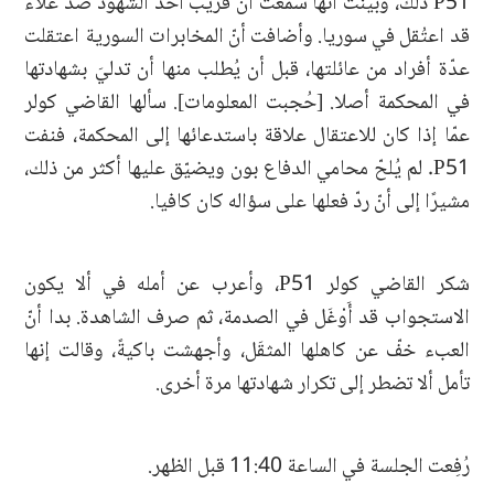
P51 ذلك، وبيّنت أنها سمعت أنّ قريبَ أحد الشهود ضد علاء
قد اعتُقل في سوريا. وأضافت أنّ المخابرات السورية اعتقلت
عدّة أفراد من عائلتها، قبل أن يُطلب منها أن تدليَ بشهادتها
في المحكمة أصلا. [حُجبت المعلومات]. سألها القاضي كولر
عمّا إذا كان للاعتقال علاقة باستدعائها إلى المحكمة، فنفت
P51. لم يُلحّ محامي الدفاع بون ويضيّق عليها أكثر من ذلك،
مشيرًا إلى أنّ ردّ فعلها على سؤاله كان كافيا.
شكر القاضي كولر P51، وأعرب عن أمله في ألا يكون
الاستجواب قد أَوْغَل في الصدمة، ثم صرف الشاهدة. بدا أنّ
العبء خفّ عن كاهلها المثقَل، وأجهشت باكيةً، وقالت إنها
تأمل ألا تضطر إلى تكرار شهادتها مرة أخرى.
رُفِعت الجلسة في الساعة 11:40 قبل الظهر.