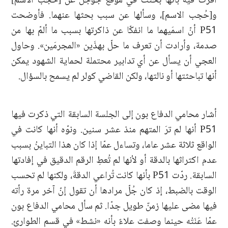
أقرّت فيه بأنها بحثت في موقع جوجل عن [حُجب الاسم]
و[حُجب الاسم]، وسألها عن سبب بحثها عنهما. فأوضحت
P51 أنّ اسمَيهما ما انفكّا عن ذاكرتها بسبب ما ألمّ بها من
صدمة، وأرادت أن تعرف ما حلّ بهذَين «المجرمَين». وحاول
العجي أن يسأل عن أي تدابير محتملة لحماية الشهود يمكن
أنها تباحثتها أو نالتها، ولكن القاضي كولر لم يسمح بالسؤال.
أشار محامي الدفاع بون إلى الجلسة السابقة التي ذكرت فيها
P51 أنها لم ترَ المتهم منذ عشر سنين. ونوّه أنها كانت في
الواقع ثلاثة عشر عاما، وتساءل عمّا إذا كان هذا التباينُ بسبب
عدم اكتراثها بالدقة أو لأنها لم تُعطِ الرقم الدقيق في إفادتها
السابقة. ردّت P51 بأنها كانت تُراعي الدقةَ، ولكنها لم تحسب
الوقت بالضبط، إذ كان جُلّ مرادها أن تقول إنّ آخر مرة رأته
فيها مضى عليها زمنٌ طويل جدّا. ثم سأل محامي الدفاع بون
عمّا عَنَتْه حينما وصفت علاءً بأنه «نشط» في قسم الطوارئ.