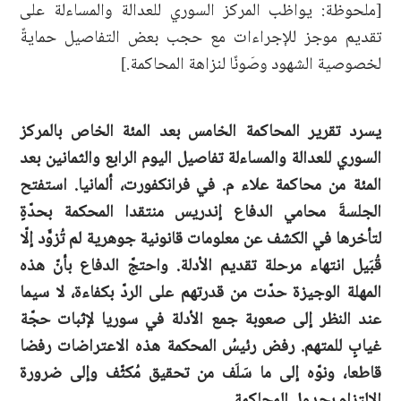
[ملحوظة: يواظب المركز السوري للعدالة والمساءلة على
تقديم موجز للإجراءات مع حجب بعض التفاصيل حمايةً
لخصوصية الشهود وصَونًا لنزاهة المحاكمة.]
يسرد تقرير المحاكمة الخامس بعد المئة الخاص بالمركز
السوري للعدالة والمساءلة تفاصيل اليوم الرابع والثمانين بعد
المئة من محاكمة علاء م. في فرانكفورت، ألمانيا. استفتح
الجلسةَ محامي الدفاع إندريس منتقدا المحكمة بحدّةٍ
لتأخرها في الكشف عن معلومات قانونية جوهرية لم تُزوَّد إلّا
قُبَيل انتهاء مرحلة تقديم الأدلة. واحتجّ الدفاع بأنّ هذه
المهلة الوجيزة حدّت من قدرتهم على الردّ بكفاءة، لا سيما
عند النظر إلى صعوبة جمع الأدلة في سوريا لإثبات حجّة
غيابٍ للمتهم. رفض رئيسُ المحكمة هذه الاعتراضات رفضا
قاطعا، ونوّه إلى ما سَلَف من تحقيق مُكثّف وإلى ضرورة
الالتزام بجدول المحاكمة.