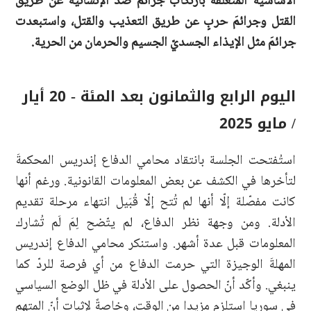
الأساسية المتعلقة بارتكاب جرائمَ ضد الإنسانية عن طريق
القتل وجرائمَ حربٍ عن طريق التعذيب والقتل، واستبعدت
جرائمَ مثل الإيذاء الجسديّ الجسيم والحرمان من الحرية.
اليوم الرابع والثمانون بعد المئة - 20 أيار
/ مايو 2025
استُفتحت الجلسة بانتقاد محامي الدفاع إندريس المحكمةَ
لتأخرها في الكشف عن بعض المعلومات القانونية. ورغم أنها
كانت مفصّلة إلّا أنها لم تُتح إلّا قُبَيل انتهاء مرحلة تقديم
الأدلة. ومن وجهة نظر الدفاع، لم يتّضح لِمَ لَم تُشارك
المعلومات قبل عدة أشهر. واستنكر محامي الدفاع إندريس
المهلةَ الوجيزة التي حرمت الدفاع من أي فرصة للردّ كما
ينبغي. وأكّد أنّ الحصول على الأدلة في ظل الوضع السياسي
في سوريا استلزم مزيدا من الوقت، وخاصةً لإثبات أنّ المتهم