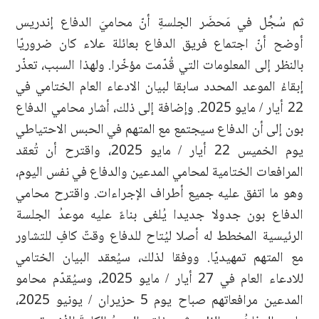
ثم سُجِّل في مَحضَر الجلسةِ أنّ محاميَ الدفاع إندريس
أوضح أنّ اجتماع فريق الدفاع بعائلة علاء كان ضروريّا
بالنظر إلى المعلومات التي قُدّمت مؤخّرا. ولهذا السبب، تعذّر
إبقاءُ الموعد المحدد سابقا لبيان الادعاء العام الختامي في
22 أيار / مايو 2025. وإضافة إلى ذلك، أشار محامي الدفاع
بون إلى أن الدفاع سيجتمع مع المتهم في الحبس الاحتياطي
يوم الخميس 22 أيار / مايو 2025، واقترح أن تُعقد
المرافعات الختامية لمحامي المدعين والدفاع في نفس اليوم،
وهو ما اتفق عليه جميع أطراف الإجراءات. واقترح محامي
الدفاع بون جدولا جديدا يُلغى بناءً عليه موعدُ الجلسة
الرئيسية المخطط له أصلا ليُتاح للدفاع وقتٌ كافٍ للتشاور
مع المتهم تمهيديّا. ووفقا لذلك، سيُعقد البيان الختامي
للادعاء العام في 27 أيار / مايو 2025، وسيُقدّم محامو
المدعين مرافعاتهم صباح يوم 5 حزيران / يونيو 2025،