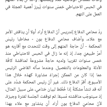
في الحبس الاحتياطي خمسَ سنوات يُبرز أهمية العجلة في
العمل على التهم.
ردّ محامي الدفاع إندريس أنّ الدفاع أراد أولا أن يناقش الأمر
مع علاء، وأضاف محامي الدفاع بون - مخاطبا رئيسَ
المحكمة - أنّ حاجةَ المتهم إلى وقت للتحدث مع أقاربه هو
أمرٌ طبيعيّ جدا، إذ إنه ما زال في الحبس الاحتياطي منذ
خمس سنوات تقريبا ولديه حاجةٌ مشروعةٌ لمناقشة كافّة
الأدلة والمعلومات بالتفصيل. وعندما سأله القاضي الرئيس
عما إذا كان من الممكن إجراءُ مشاورة كهذه خلال هذا
الأسبوع، أقرّ الدفاع ذلك. غير أنّ رئيس المحكمة شدّد على
أنه قد تنشأ مشكلةٌ إذا خُطّط لبيان ختامي، على سبيل المثال،
إذ سيتوجّب مناقشته مُسبقا. ثم توقفت الجلسة لفترة وجيزة،
لأنّ محاميَ الدفاع بون أراد أن يتشاور مع علاء بهذا