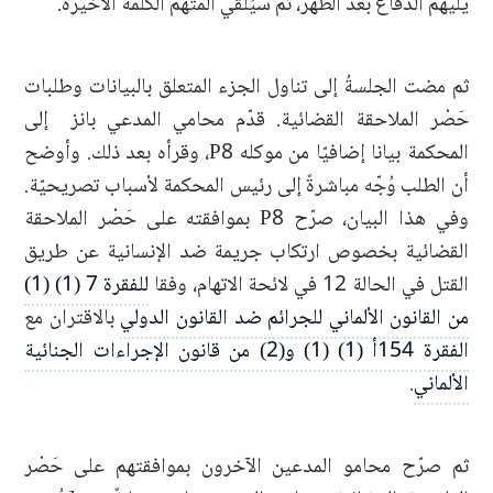
يليهم الدفاعُ بعد الظهر، ثم سيُلقي المتهمُ الكلمةَ الأخيرة.
ثم مضت الجلسةُ إلى تناول الجزء المتعلق بالبيانات وطلبات
حَصْر الملاحقة القضائية. قدّم محامي المدعي بانز إلى
المحكمة بيانا إضافيّا من موكله P8، وقرأه بعد ذلك. وأوضح
أن الطلب وُجّه مباشرةً إلى رئيس المحكمة لأسباب تصريحيّة.
وفي هذا البيان، صرّح P8 بموافقته على حَصْر الملاحقة
القضائية بخصوص ارتكاب جريمة ضد الإنسانية عن طريق
القتل في الحالة 12 في لائحة الاتهام، وفقا
للفقرة 7 (1) (1)
من القانون الألماني للجرائم ضد القانون الدولي
بالاقتران مع
الفقرة 154أ (1) (1) و(2) من قانون الإجراءات الجنائية
الألماني
.
ثم صرّح محامو المدعين الآخرون بموافقتهم على حَصْر