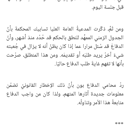
قبل جلسة اليوم.
ومن ثَمَّ، ذكّرت المدعيةُ العامة العليا تسابيك المحكمةَ بأنّ
الجدول الزمني الممهِّد للنطق بالحكم قد حُدّد منذ أشهر، وأنّ
الدفاعَ قد سُئل مرارا عما إذا كان يظنّ أنه لا يزال في جُعبته
شيءٌ آخرُ يريد طلبَه أو تقديمَه. ومن هذا المنطلق، صرّحت
بأنها لا تفهم غايةَ طلب الدفاع حاليّا.
ردّ محامي الدفاع بون بأنّ ذلك الإخطار القانونيّ تضمّن
معلومات جديدة أثارها المتهم، ولذا كان من واجب الدفاع
متابعةُ هذا الأمر وتناولُه.
***