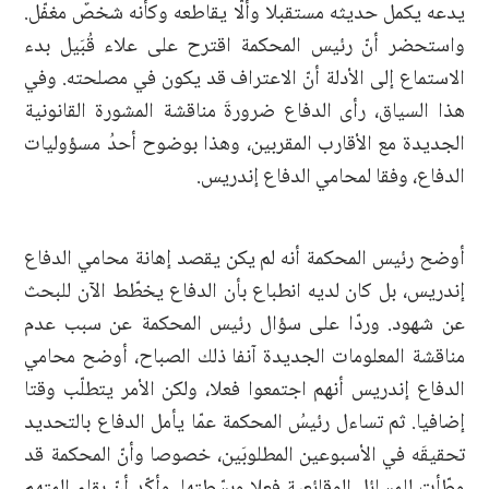
يدعه يكمل حديثه مستقبلا وألّا يقاطعه وكأنه شخصٌ مغفّل.
واستحضر أنّ رئيس المحكمة اقترح على علاء قُبَيل بدء
الاستماع إلى الأدلة أنّ الاعتراف قد يكون في مصلحته. وفي
هذا السياق، رأى الدفاع ضرورةَ مناقشة المشورة القانونية
الجديدة مع الأقارب المقربين، وهذا بوضوح أحدُ مسؤوليات
الدفاع، وفقا لمحامي الدفاع إندريس.
أوضح رئيس المحكمة أنه لم يكن يقصد إهانة محامي الدفاع
إندريس، بل كان لديه انطباع بأن الدفاع يخطّط الآن للبحث
عن شهود. وردّا على سؤال رئيس المحكمة عن سبب عدم
مناقشة المعلومات الجديدة آنفا ذلك الصباح، أوضح محامي
الدفاع إندريس أنهم اجتمعوا فعلا، ولكن الأمر يتطلّب وقتا
إضافيا. ثم تساءل رئيسُ المحكمة عمّا يأمل الدفاع بالتحديد
تحقيقَه في الأسبوعين المطلوبَين، خصوصا وأنّ المحكمة قد
وطّأت للمسائل الوقائعية فعلا وبسّطتها. وأكّد أنّ بقاء المتهم