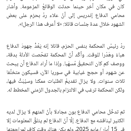
كان في مكان آخر حينما حدثت الوقائعُ المزعومة. وأشار
محامي الدفاع إندريس إلى أنّ علاء ردّ بحزم على بعض
الشهود خلال عدة جلسات قائلا: «لا أعرف هذا الرجل!».
ردّ رئيسُ المحكمة بنفس الحزم، قائلا إنه يَعُدُّ جهودَ الدفاع
هباءً وهَدْرا للوقت. وأكّد أنّ المحكمة تفحّصت الأدلةَ بدقة،
ووصف كم كان التحقيقُ مُسهَبا. وإذا ما أراد الدفاع أن يبحث
عن شهود أو حجج غيابية في سوريا الآن، فسيكون متخلّفا
ثلاث سنوات. ولا يزال تقديمُ الطلبات ممكنا وسيُبَتُّ فيها،
ولكن المحكمة ترغب في الالتزام بالجدول الزمني المخطط له.
ثم تدخّل محامي الدفاع بون مجادلا بأنّ المتهم لا يزال لديه
الكثير ليناقشه مع الدفاع. إلّا أنّ الدفاع لم يتلقَّ المعلومات إلا
في 15 أيار / مايو 2025، ولم يكن هناك وقت كافٍ لمراجعتها