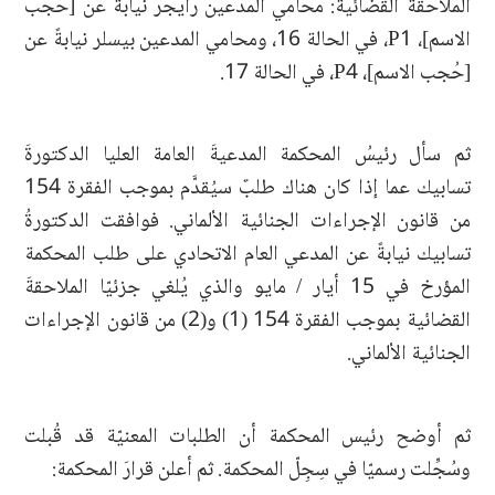
الملاحقة القضائية: محامي المدعين رايجر نيابةً عن [حُجب
الاسم]، P1، في الحالة 16، ومحامي المدعين بيسلر نيابةً عن
[حُجب الاسم]، P4، في الحالة 17.
ثم سأل رئيسُ المحكمة المدعيةَ العامة العليا الدكتورةَ
تسابيك عما إذا كان هناك طلبٌ سيُقدَّم بموجب الفقرة 154
من قانون الإجراءات الجنائية الألماني. فوافقت الدكتورةُ
تسابيك نيابةً عن المدعي العام الاتحادي على طلب المحكمة
المؤرخ في 15 أيار / مايو والذي يُلغي جزئيّا الملاحقةَ
القضائية بموجب الفقرة 154 (1) و(2) من قانون الإجراءات
الجنائية الألماني.
ثم أوضح رئيس المحكمة أن الطلبات المعنيّة قد قُبلت
وسُجِّلت رسميّا في سِجِلّ المحكمة. ثم أعلن قرارَ المحكمة: