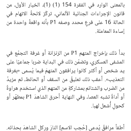
بالمعنى الوارد في الفقرة 154 (1) (1)، الخيار الأول، من
قانون الإجراءات الجنائية الألماني، تركّز لائحةُ الاتهام في
الحالة 16 على فرعٍ محدد وصفه P1 بأنه واقعةٌ واحدة من
إساءة المعاملة.
بدأ ذلك بإخراج المتهم P1 من الزنزانة أو غرفة التجمّع في
المشفى العسكري، وتضمّن ذلك في البداية ضربا جماعيّا على
يد شخص أو أكثر كانوا يرافقون المتهمَ فيما يُسمى «بغرفة
التعذيب». أعقب ذلك تعليقٌ من السقف أو الحائط، ثم مزيدٌ
من الضرب والشتائم بمشاركةٍ من المتهم الذي استخدم هراوةً
أو أداةً تشبه العصا، وفي النهاية أحرق الشاهدَ P1 بمطهّر أو
كحولٍ أُشعل لهبا.
أطفأ مرافقٌ يُدعى [حُجب الاسم] النارَ وركل الشاهدَ بحذائه.