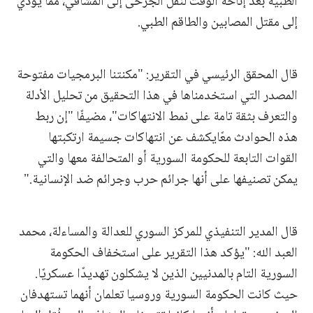
الطبية بعد إتاحة الوقت لنقل الجرحى إلى المشافي، مما يؤدي
إلى مقتل المصابين والطاقم الطبي.
قال المحقق الرئيسي في التقرير: "مكنتنا البرمجيات مفتوحة
المصدر التي استخدمناها في هذا التحقيق من تحليل الأدلة
والتعرف بثقة تامة على نمط الانتهاكات"، مضيفًا "إن ربط
هذه الحوادث معًايكشف عن انتهاكات جسيمة ارتكبتها
القوات التابعة للحكومة السورية أو المتحالفة معها والتي
يمكن تصنيفها على أنها جرائم حرب وجرائم ضد الإنسانية."
قال المدير التنفيذي للمركز السوري للعدالة والمساءلة، محمد
العبد الله: "يؤكد هذا التقرير على استخفاف الحكومة
السورية التام بالمدنيين الذين لا يشكلون تهديدًا عسكريًا.
حيث كانت الحكومة السورية وروسيا تعلمان أنهما تستهدفان