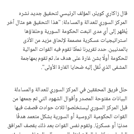
قال زاكاري كويلر، المؤلف الرئيسي لتحقيق جديد نشره
المركز السوري للعدالة والمساءلة: "هذا التحقيق هو مثال آخر
يُظهر إلى أي مدى اتبعت الحكومة السورية وحلفاؤها
استراتيجيات عسكرية مصممة لإلحاق مزيد من الأذى
بالمدنيين. حدد تقريرنا نمطًا تقوم فيه القوات الموالية
للحكومة أولًا بشن غارة على هدف ما، ثم تقوم بمهاجمة
المشفى الذي نُقل إليه ضحايا الغارة الأولى".
حلل فريق المحققين في المركز السوري للعدالة والمساءلة
البيانات مفتوحة المصدر وأقوال الشهود التي تم جمعها من
قبل المركز السوري ليستخلصوا ثلاث حوادث قصفت فيها
القوات الحكومية الروسية أو السورية بشكل متعمد هدفًا
مدنيًا أو عسكريًا. وتقوم نفس القوات بعد ذلك بقصف المرافق