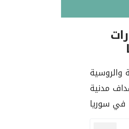
جدداً‎» - غارات
 والروسية
لى أهداف مدنية
 في سوريا