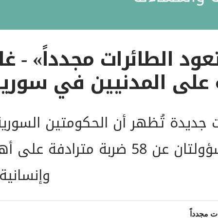
«عندما تعود الطائرات م
 على المدنيين في سوريا
 جديدة تُظهر أن الحكومتين السورية
مسؤولتان عن 58 ضربة مترادفة ع
وإنسانية
ت مجدداً‎