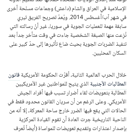
الإسلامية في العراق والشام (داعش) وجماعات مسلحة أخرى
في شهر آب/أغسطس 2014. ويُعدّ تصريح الفريق تيري
سابقة مهمة للعمليات الجوية في سوريا، غير أنّ رسالته التي
نُزِعت منها الصبغة الشخصية جاءت في وقت متأخر جداً بعد
تنفيذ الضربات الجوية بحيث ضاع تأثيرها إلى حدّ كبير على
السكان المحليين.
خلال الحرب العالمية الثانية، أقرّت الحكومة الأمريكية
قانون
المطالبات الأجنبية
الذي يتيح للمواطنين غير الأمريكيين
المطالبة بتعويضات لقاء أضرار تسبب فيها أفراد الجيش
الأمريكي. وعلى الرغم من أن سريان القانون محدود فقط في
الحالات التي يقع فيها الضرر خارج ساحة المعركة، إلا أنه من
الناحية التاريخية جرت العادة أن تقوم القيادة المركزية
بإصدار اعتذارات وتقديم تعويضات للمواساة (أيضاً تُعرف