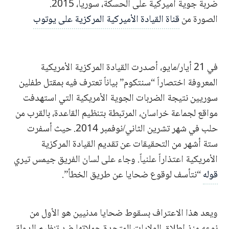
ضربة جوية أميركية على الحسكة، سوريا، 2015.
الصورة من
قناة القيادة الأميركية المركزية على يوتوب
في 21 أيار/مايو، أصدرت القيادة المركزية الأمريكية
المعروفة اختصاراً “سنتكوم” بياناً تعترف فيه بمقتل طفلين
سوريين نتيجة الضربات الجوية الأمريكية التي استهدفت
مواقع لجماعة خراسان، المرتبطة بتنظيم القاعدة، بالقرب من
حلب في شهر تشرين الثاني/نوفمبر 2014. حيث أسفرت
ستة أشهر من التحقيقات عن تقديم القيادة المركزية
الأمريكية اعتذاراً علنياً. وجاء على لسان الفريق جيمس تيري
قوله
“نتأسف لوقوع ضحايا عن طريق الخطأ”.
ويعد هذا الاعتراف بسقوط ضحايا مدنيين هو الأول من
نوعه منذ إطلاق الولايات المتحدة حملاتها ضد تنظيم الدولة