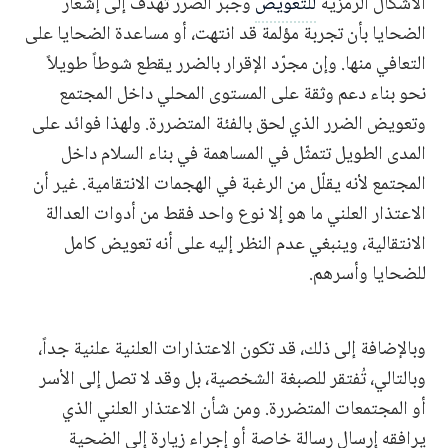
الأشكال الرمزية
للتعويض
وجبر الضرر تهدف إلى إشعار
الضحايا بأن تجربة مؤلمة قد انتهت، أو مساعدة الضحايا على
التعافي منها. وإن مجرّد الإقرار بالضرر يقطع شوطاً طويلاً
نحو بناء دعم وثقة على المستوى المحلي داخل المجتمع
وتعويض الضرر الذي لحق بالفئة المتضررة. ولهذا فوائد على
المدى الطويل تتمثّل في المساهمة في بناء السلام داخل
المجتمع لأنه يقلّل من الرغبة في الهجمات الانتقامية. غير أن
الاعتذار العلني ما هو إلا نوع واحد فقط من أدوات العدالة
الانتقالية، وينبغي عدم النظر إليه على أنه تعويض كامل
للضحايا وأسرهم.
وبالإضافة إلى ذلك، قد تكون الاعتذارات العلنية علنية جداً،
وبالتالي، تُفتقر للصبغة الشخصية، بل وقد لا تصل إلى الأسر
أو المجتمعات المتضررة. ومن شأن الاعتذار العلني الذي
يرافقه إرسال رسالة خاصة أو إجراء زيارة إلى الضحية