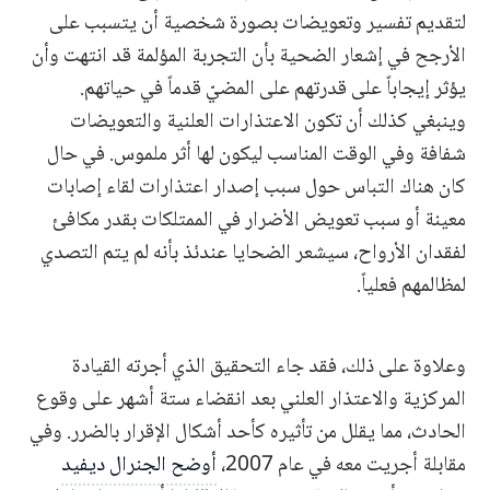
لتقديم تفسير وتعويضات بصورة شخصية أن يتسبب على
الأرجح في إشعار الضحية بأن التجربة المؤلمة قد انتهت وأن
يؤثر إيجاباً على قدرتهم على المضيّ قدماً في حياتهم.
وينبغي كذلك أن تكون الاعتذارات العلنية والتعويضات
شفافة وفي الوقت المناسب ليكون لها أثر ملموس. في حال
كان هناك التباس حول سبب إصدار اعتذارات لقاء إصابات
معينة أو سبب تعويض الأضرار في الممتلكات بقدر مكافئ
لفقدان الأرواح، سيشعر الضحايا عندئذ بأنه لم يتم التصدي
لمظالمهم فعلياً.
وعلاوة على ذلك، فقد جاء التحقيق الذي أجرته القيادة
المركزية والاعتذار العلني بعد انقضاء ستة أشهر على وقوع
الحادث، مما يقلل من تأثيره كأحد أشكال الإقرار بالضرر. وفي
مقابلة أجريت معه في عام 2007،
أوضح الجنرال ديفيد