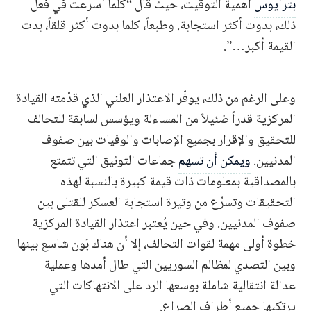
بترايوس
أهمية التوقيت، حيث قال “كلما أسرعت في فعل
ذلك، بدوت أكثر استجابة. وطبعاً، كلما بدوت أكثر قلقاً، بدت
القيمة أكبر…”.
وعلى الرغم من ذلك، يوفّر الاعتذار العلني الذي قدّمته القيادة
المركزية قدراً ضئيلاً من المساءلة ويؤسس لسابقة للتحالف
للتحقيق والإقرار بجميع الإصابات والوفيات بين صفوف
المدنيين.
ويمكن أن تسهم
جماعات التوثيق التي تتمتع
بالمصداقية بمعلومات ذات قيمة كبيرة بالنسبة لهذه
التحقيقات وتسرّع من وتيرة استجابة العسكر للقتلى بين
صفوف المدنيين. وفي حين يُعتبر اعتذار القيادة المركزية
خطوة أولى مهمة لقوات التحالف، إلا أن هناك بَون شاسع بينها
وبين التصدي لمظالم السوريين التي طال أمدها وعملية
عدالة انتقالية شاملة بوسعها الرد على الانتهاكات التي
يرتكبها جميع أطراف الصراع.