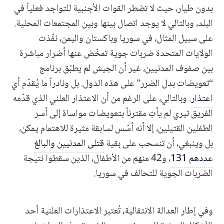
بدون طيار، حيث لا تضطر القوات الأجنبية للتواجد فعلياً في
البلد، وبالتالي لا يوجد اتصال بينها وبين المجتمعات المحلية.
على سبيل المثال، في سوريا وباكستان واليمن، نفّذت
الولايات المتحدة ضربات جوية تمخّض عنها أضرار مباشرة
بين صفوف المدنيين، غير أن الجيش لم يطبّق برنامج
“تعويضات بدل الضرر” على هذه الدول. بل ونادراً ما يُقدّم أي
اعتذار
. وبالتالي، على الرغم من أن الاعتذار العلني الذي قدّمه
الفريق تيري لم يأتِ مقترناً بتعويضات مواساة إلى أسر
الطفلين القتيلين، إلا أنه أسّس لسابقة مثيرة للاهتمام يمكن،
بل وينبغي، أن تنسحب على بقية
قتلى المدنيين والبالغ
عددهم 131
، و42 منهم من الأطفال، الذين سقطوا نتيجة
الضربات الجوية للتحالف في سوريا.
وفي إطار العدالة الانتقالية، تُعتبر الاعتذارات العلنية أحد