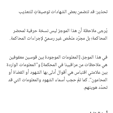
تحذير: قد تتضمن بعض الشهادات توصيفاتٍ للتعذيب
يُرجى ملاحظة أن هذا الموجز ليس نسخة حرفية لمحضر
المحاكمة؛ بل مجرّد ملخّص غير رسميٍّ لإجراءات المحاكمة.
في هذا الموجز، [المعلومات الموجودة بين قوسين معقوفين
هي ملاحظات من مراقبينا في المحكمة] و"المعلومات الواردة
بين علامتي اقتباس هي أقوال أدلى بها الشهود أو القضاة أو
المحامون". كما تمّ حجب أسماء الشهود والمعلومات التي قد
تحدّد هويتهم.