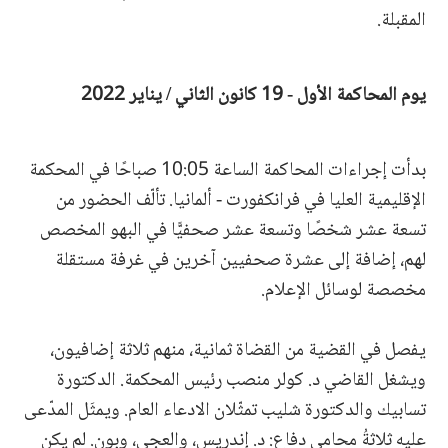
المقبلة.
يوم المحاكمة الأول - 19 كانون الثاني / يناير 2022
بدأت إجراءات المحاكمة الساعة 10:05 صباحًا في المحكمة
الإقليمية العليا في فرانكفورت - ألمانيا. تألّف الحضور من
تسعة عشر شخصًا وتسعة عشر صحفيًّا في البهو المخصص
لهم، إضافة إلى عشرة صحفيين آخرين في غرفة مستقلة
مخصصة لوسائل الإعلام.
يفصل في القضية من القضاة ثمانية، منهم ثلاثة إضافيون،
ويشغل القاضي د. كولر منصب رئيس المحكمة. الدكتورة
تسابيك والدكتورة شليب تمثّلان الادعاء العام. ويمثَل المدّعى
عليه ثلاثةُ محامي دفاعٍ: د. إندريس، والعجي، وبون. لم يكن