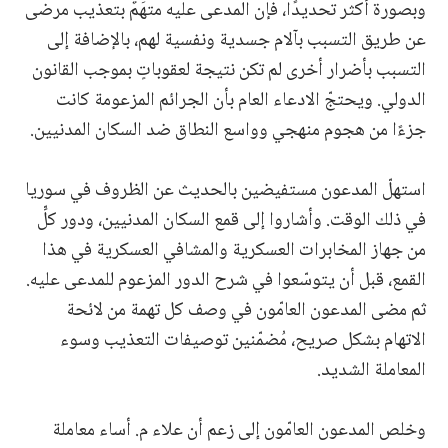
وبصورة أكثر تحديدًا، فإن المدعى عليه متهَمٌ بتعذيب مرضى
عن طريق التسبب بآلام جسدية ونفسية لهم، بالإضافة إلى
التسبب بأضرار أخرى لم تكن نتيجة لعقوباتٍ بموجب القانون
الدولي. ويحتجّ الادعاء العام بأن الجرائم المزعومة كانت
جزءًا من هجوم منهجي وواسع النطاق ضد السكان المدنيين.
استهلّ المدعون مستفيضين بالحديث عن الظروف في سوريا
في ذلك الوقت. وأشاروا إلى قمع السكان المدنيين، ودور كلٍّ
من جهاز المخابرات العسكرية والمشافي العسكرية في هذا
القمع، قبل أن يتوسّعوا في شرح الدور المزعوم للمدعى عليه.
ثم مضى المدعون العامّون في وصف كل تهمة من لائحة
الاتهام بشكل صريح، مُضمّنين توصيفات التعذيب وسوء
المعاملة الشديد.
وخلص المدعون العامّون إلى زعم أن علاء م. أساء معاملة