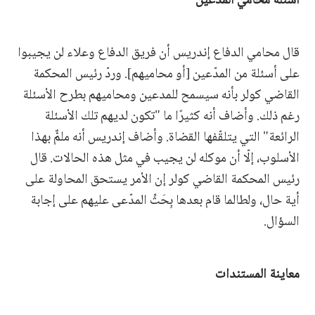
أسئلة محامي المدعين
قال محامي الدفاع إندريس أن فريق الدفاع وعلاء لن يجيبوا
على أسئلة من المدّعين [أو محاميهم]. وردّ رئيس المحكمة
القاضي كولر بأنه سيسمح للمدعين ومحاميهم بطرح الأسئلة
رغم ذلك. وأضاف أنه كثيرًا ما "تكون لديهم تلك الأسئلة
الرائعة" التي يتلقّفها القضاة. وأضاف إندريس أنه ملمٌّ بهذا
الأسلوب، إلّا أن موكله لن يجيب في مثل هذه الحالات. قال
رئيس المحكمة القاضي كولر إن الأمر يستحق المحاولة على
أية حال، ولطالما قام بعدها بِحَثِّ المدّعى عليهم على إجابة
السؤال.
معاينة المستندات