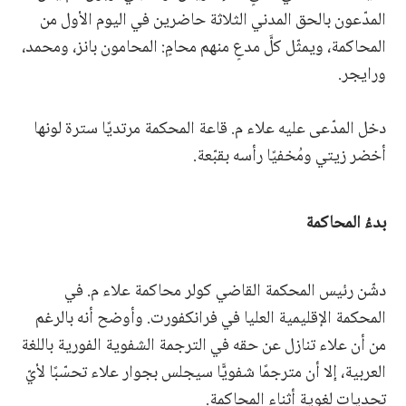
المدّعون بالحق المدني الثلاثة حاضرين في اليوم الأول من
المحاكمة، ويمثّل كلَّ مدعٍ منهم محامٍ: المحامون بانز، ومحمد،
ورايجر.
دخل المدّعى عليه علاء م. قاعة المحكمة مرتديًا سترة لونها
أخضر زيتي ومُخفيًا رأسه بقبّعة.
بدءُ المحاكمة
دشّن رئيس المحكمة القاضي كولر محاكمة علاء م. في
المحكمة الإقليمية العليا في فرانكفورت. وأوضح أنه بالرغم
من أن علاء تنازل عن حقه في الترجمة الشفوية الفورية باللغة
العربية، إلا أن مترجمًا شفويًّا سيجلس بجوار علاء تحسّبًا لأيّ
تحديات لغوية أثناء المحاكمة.