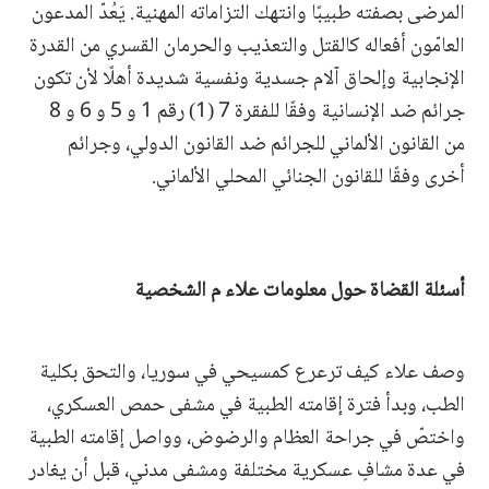
المرضى بصفته طبيبًا وانتهك التزاماته المهنية. يَعُدّ المدعون
العامّون أفعاله كالقتل والتعذيب والحرمان القسري من القدرة
الإنجابية وإلحاق آلام جسدية ونفسية شديدة أهلًا لأن تكون
جرائم ضد الإنسانية وفقًا للفقرة 7 (1) رقم 1 و 5 و 6 و 8
من القانون الألماني للجرائم ضد القانون الدولي، وجرائم
أخرى وفقًا للقانون الجنائي المحلي الألماني.
أسئلة القضاة حول معلومات علاء م الشخصية
وصف علاء كيف ترعرع كمسيحي في سوريا، والتحق بكلية
الطب، وبدأ فترة إقامته الطبية في مشفى حمص العسكري،
واختصّ في جراحة العظام والرضوض، وواصل إقامته الطبية
في عدة مشافٍ عسكرية مختلفة ومشفى مدني، قبل أن يغادر