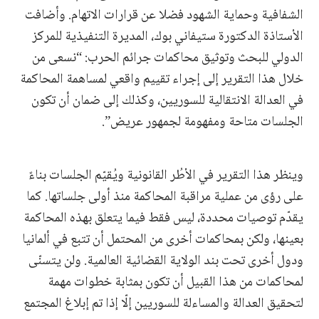
الشفافية وحماية الشهود فضلا عن قرارات الاتهام. وأضافت
الأستاذة الدكتورة ستيفاني بوك، المديرة التنفيذية للمركز
الدولي للبحث وتوثيق محاكمات جرائم الحرب: “نسعى من
خلال هذا التقرير إلى إجراء تقييم واقعي لمساهمة المحاكمة
في العدالة الانتقالية للسوريين، وكذلك إلى ضمان أن تكون
الجلسات متاحة ومفهومة لجمهور عريض”.
وينظر هذا التقرير في الأطُر القانونية ويُقيّم الجلسات بناءً
على رؤى من عملية مراقبة المحاكمة منذ أولى جلساتها. كما
يقدّم توصيات محددة، ليس فقط فيما يتعلق بهذه المحاكمة
بعينها، ولكن بمحاكمات أخرى من المحتمل أن تتبع في ألمانيا
ودول أخرى تحت بند الولاية القضائية العالمية. ولن يتسنّى
لمحاكمات من هذا القبيل أن تكون بمثابة خطوات مهمة
لتحقيق العدالة والمساءلة للسوريين إلّا إذا تم إبلاغ المجتمع