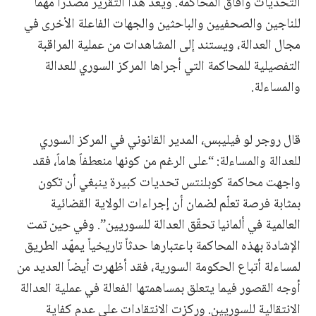
التحديات وآفاق المحاكمة. ويُعدّ هذا التقرير مصدراً مهمّاً
للناجين والصحفيين والباحثين والجهات الفاعلة الأخرى في
مجال العدالة، ويستند إلى المشاهدات من عملية المراقبة
التفصيلية للمحاكمة التي أجراها المركز السوري للعدالة
والمساءلة.
قال روجر لو فيليبس، المدير القانوني في المركز السوري
للعدالة والمساءلة: “على الرغم من كونها منعطفاً هاماً، فقد
واجهت محاكمة كوبلنتس تحديات كبيرة ينبغي أن تكون
بمثابة فرصة تعلّم لضمان أن إجراءات الولاية القضائية
العالمية في ألمانيا تحقّق العدالة للسوريين”. وفي حين تمت
الإشادة بهذه المحاكمة باعتبارها حدثاً تاريخياً يمهّد الطريق
لمساءلة أتباع الحكومة السورية، فقد أظهرت أيضاً العديد من
أوجه القصور فيما يتعلق بمساهمتها الفعالة في عملية العدالة
الانتقالية للسوريين. وركزت الانتقادات على عدم كفاية