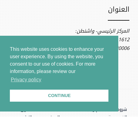
العنوان
المركز الرئيسي- واشنطن:
1612 K St NW, Ste 400
Washington, DC 20006
This website uses cookies to enhance your
user experience. By using the website, you
consent to our use of cookies.
For more
information, please review our
Privacy policy
CONTINUE
شروط الاستخدام وسياسة
بيانات
حقوق
الخصوصية
الموقع
النشر
.المركز السوري للعدالة والمساءلة، جميع الحقوق محفوظة © ٢٠٢٦