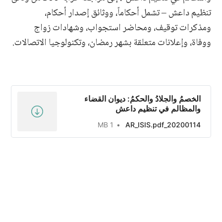
تنظيم داعش – تشمل أحكاماً، ووثائق إصدار أحكام،
ومذكرات توقيف، ومحاضر استجواب، وشهادات زواج
ووفاة، وإعلانات متعلقة بشهر رمضان، وتكنولوجيا الاتصالات.
الخصمُ والجلادُ والحكمُ: ديوان القضاء
والمظالم في تنظيم داعش
1 MB
20200114_AR_ISIS.pdf