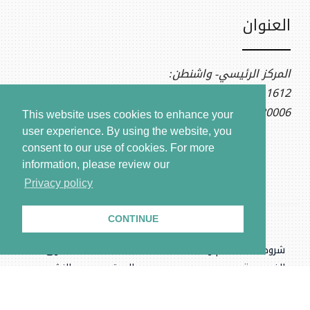
العنوان
المركز الرئيسي- واشنطن:
1612 K St NW, Ste 400
Washington, DC 20006
This website uses cookies to enhance your
user experience. By using the website, you
consent to our use of cookies.
For more
information, please review our
Privacy policy
CONTINUE
شروط الاستخدام وسياسة
بيانات
حقوق
الخصوصية
الموقع
النشر
.المركز السوري للعدالة والمساءلة، جميع الحقوق محفوظة © ٢٠٢٦