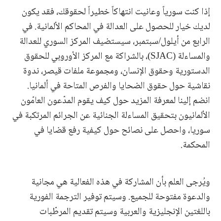
إذا كنت سورياً وعانيت انتهاكاً خطيراً لحقوقك، فقد يكون
لديك خيار للحصول على العدالة في المحاكم الألمانية. في
الرابع من أيلول/سبتمبر، سيستضيف المركز السوري للعدالة
والمساءلة (SJAC)، بالشراكة مع المركز الأوروبي للحقوق
الدستورية وحقوق الإنسان، ومجموعة ملفات قيصر، ندوة
نقاشية حول حقوق الضحايا والفرص المتاحة في ألمانيا.
انضم إلينا لمعرفة المزيد حول كيف يقوم المدّعون العامّون
الألمانيون بتحقيق المساءلة الجنائية عن الجرائم المرتكبة في
سوريا، واحصل على نصائح حول كيفية رفع قضايا في
المحكمة.
ويُرجى العلم بأن المشاركة في هذه الفعالية هي مجانية
والدعوة مفتوحة للجميع. وسيتم توفير الترجمة الفورية
باللغتين الإنجليزية والعربية وسيتم تقديم المرطّبات