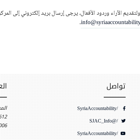
لتقديم الآراء وردود الأفعال، يرجى إرسال بريد إلكتروني إلى المركز
.
info@syriaaccountabilit
تواصل
الع
الم
/SyriaAccountability
t NW, Ste 400
/@SJAC_Info
006
/SyriaAccountability