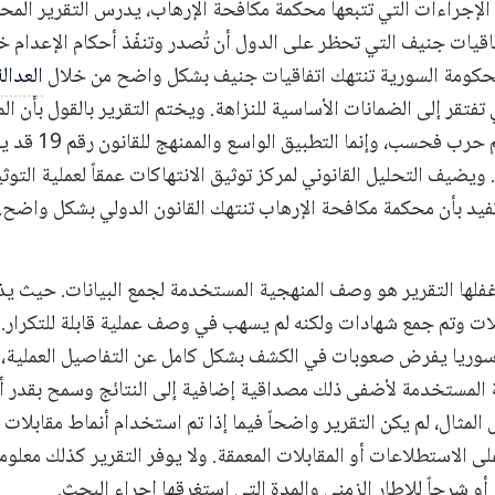
لإجراءات التي تتبعها محكمة مكافحة الإرهاب، يدرس التقرير المح
فاقيات جنيف التي تحظر على الدول أن تُصدر وتنفّذ أحكام الإعدام خ
 الحكومة السورية تنتهك اتفاقيات جنيف بشكل واضح من خلال
العدال
تفتقر إلى الضمانات الأساسية للنزاهة. ويختم التقرير بالقول بأن ال
كأدوات لتنفيذ جرائم حرب 
ويضيف التحليل القانوني لمركز توثيق الانتهاكات عمقاً لعملية التوثي
تفيد بأن محكمة مكافحة الإرهاب تنتهك القانون الدولي بشكل واضح.
غفلها التقرير هو وصف المنهجية المستخدمة لجمع البيانات. حيث يذك
بلات وتم جمع شهادات ولكنه لم يسهب في وصف عملية قابلة للتكرار. 
ريا يفرض صعوبات في الكشف بشكل كامل عن التفاصيل العملية، ف
المستخدمة لأضفى ذلك مصداقية إضافية إلى النتائج وسمح بقدر أك
المثال، لم يكن التقرير واضحاً فيما إذا تم استخدام أنماط مقابلات 
لى الاستطلاعات أو المقابلات المعمقة. ولا يوفر التقرير كذلك معلو
 أو شرحاً للإطار الزمني والمدة التي استغرقها إجراء البحث.