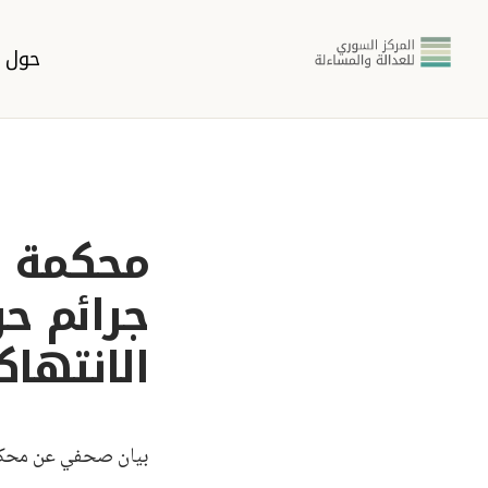
حول ا
محكمة ا
جرائم ح
الانتها
بيان صحفي عن محكم