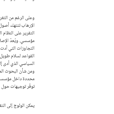
وعلى الرغم من الثغرا
الإرهاب تنتهك أصول 
التقرير على النظام 
مؤسسي. ويُعدّ الإصلا
التجاوزات التي أدت 
القواعد لسلام طويل 
السياسي الذي أدى إل
ومن شأن البحوث المت
محددة داخل مؤسسات 
توفّر توجيهات حول ك
يمكن الولوج إلى التق