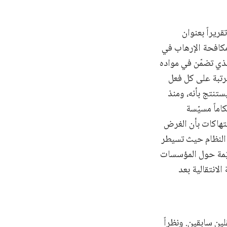
ريراً بعنوان
مكافحة الإرهاب في
ترتبة على كل فعل
ستنتج بأنه، ومنذ
اماً مسيّسة
نتهاكات بأن الغرض
النظام حيث تسيطر
يّمة حول المؤسسات
لانتقالية بعد
ين سابقين. ونظراً