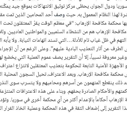
وريا ودول الجوار، يحظى مركز توثيق الانتهاكات بموقع جيد يمكّنه
رة لهذا النظام المعمول به. حيث
وصف
أحد المحامين الذين تمت مقا
 بها محكمة مكافحة الإرهاب: “في معظم الوقت يقرّ المعتقلون تحت
مكافحة الإرهاب هم من النشطاء السلميين والمواطنين العاديين. ولل
تهم في ظل غياب تام للأدلة…التي تسند اتهامات النيابة. ولا يأبه ال
 الطرف عن آثار التعذيب البادية عليهم”. وعلى الرغم من أن الإجرا
ير معروفة نسبياً، إلا أن التقرير يصف عموم العملية التي يخضع لها
 الأجهزة الأمنية التابعة للحكومة بتعذيب المعتقلين لانتزاع اعتراف
كمة مكافحة الإرهاب. وبعد الاعتراف، تحيل السجون المحلية ال
د ذلك ينقطع المتهمون عن أسرهم ومحاميهم ولا يتسرب سوى النذر 
تهم والأحكام الصادرة بحقهم. وبناء على هذه الاعترافات المنتزعة بال
الإرهاب أحكاماً بالإعدام أكثر من أي محكمة أخرى في سوريا. وتؤد
ا التقرير إلى إضعاف الثقة في هذه المحكمة وعملية اتخاذ القرار ال