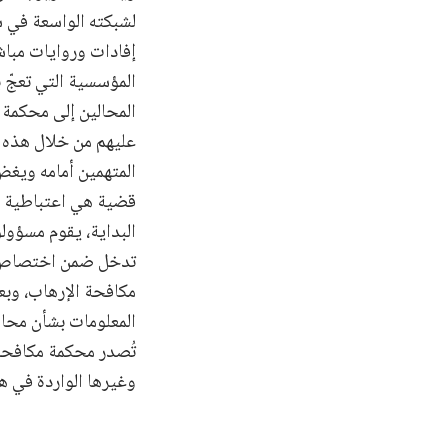
لشبكته الواسعة في س
إفادات وروايات مباش
المؤسسية التي تعجّ
المحالين إلى محكمة 
عليهم من خلال هذه ال
المتهمين أمامه ويغض
قضية هي اعتباطية وغ
البداية، يقوم مسؤولو
تدخل ضمن اختصاص مح
مكافحة الإرهاب، وبع
المعلومات بشأن محاكم
تُصدر محكمة مكافحة 
وغيرها الواردة في هذ