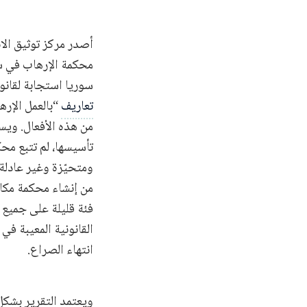
أصدر مركز توثيق الان
محكمة الإرهاب في سو
سوريا استجابة لقانون مكافحة الإرهاب رقم 19 ال
تعاريف
“بالعمل الإره
من هذه الأفعال. ويست
تأسيسها، لم تتبع مح
ومتحيّزة وغير عادلة 
من إنشاء محكمة مكا
فئة قليلة على جميع 
القانونية المعيبة في
انتهاء الصراع.
ويعتمد التقرير بشكل