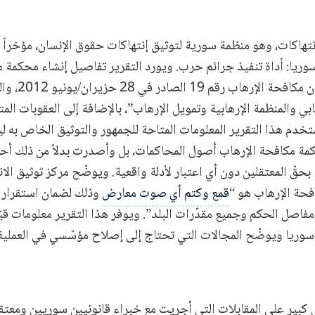
تهاكات، وهو منظمة سورية لتوثيق إنتهاكات حقوق الإنسان، مؤخراً تق
ريا: أداة تنفيذ جرائم حرب. ويورد التقرير تفاصيل إنشاء محكمة 
صادر في 28 حزيران/يونيو 2012، والذي تضمّن في مواده
ابي والمنظمة الإرهابية وتمويل الإرهاب”، بالإضافة إلى العقوبات الم
خدم هذا التقرير المعلومات المتاحة للجمهور والتوثيق الخاص به لي
كمة مكافحة الإرهاب أصول المحاكمات، بل وأصدرت بدلاً من ذلك أحك
بحقّ المعتقلين دون أي اعتبار لأدلة واقعية. ويوضّح مركز توثيق الا
فحة الإرهاب هو “
قمع وكتم أي صوت معارض
وذلك لضمان استقرار 
مفاصل الحكم وجميع مقدّرات البلد”. ويوفر هذا التقرير معلومات ق
 سوريا ويوضّح المجالات التي تحتاج إلى إصلاح مؤسّسي في العملية ا
 كبير على المقابلات التي أجريت مع خبراء قانونيين سوريين ومعتقل