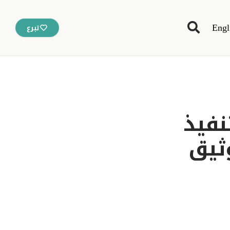
Engl
تبرع
نفيذ
وثيق